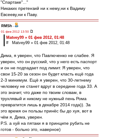
"Спартаке"..."
Никаких претензий ни к нему,ни к Вадиму
Евсееву,ни к Паву.
RMSh
-
01 фев 2012 13:50
Matvey99 » 01 фев 2012, 01:48
# Matvey99 » 01 фев 2012, 01:48
Дима, я уверен, что Павлюченко не слабее. Я
уверен, что он русский, что у него есть паспорт
и он не подпадает под лимит. Я уверен, что
свои 15-20 за сезон он будет класть ещё года
2-3 минимум. Ещё я уверен, что 30-летнему
человеку не станет вдруг в середине года 33. А
это значит, что даже по твоим словам, в
трухлявый и никому не нужный пень Рома
превратится лишь в декабре 2014 года)). За
это время он пользы принёс бы до хуя, вот в
чём я, Дима, уверен.
P.S. а хуй на пятаки я в принципе рубить не
готов - больно это, наверное)