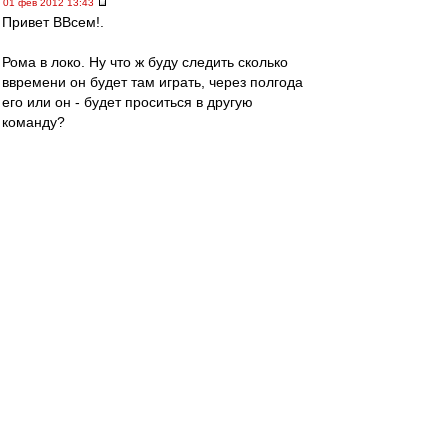
01 фев 2012 13:43
Привет ВВсем!.
Рома в локо. Ну что ж буду следить сколько
ввремени он будет там играть, через полгода
его или он - будет проситься в другую
команду?
Рома, ну почему ты не остался в Англии в
любой другой команде, а приехал в команду,
где болельщики - одни "лялечки" :evil: :D
whiplash
-
01 фев 2012 13:41
Немного о раскладах на Copa Del Sol
1) Для выхода в финал турнира Спартаку
достаточно побед над Русенборгом и Мольде.
2) В случае нашей победы сегодня по пенальти
Русенборг будет выше в таблице (поскольку
главным критерием при равенстве очков
является разность голов) и, кроме своей
победы над Мольде, Спартаку для выхода в
финал потребуется ещё осечка Русенборга в