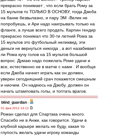
прекрасно понимает , что если брать Рому за
15 мультов то ТОЛЬКО В ОСНОВУ, тогда Дзюба
на банке безвылазно, и пару ЭМ -Велик не
попробуешь, и Ари надо наигрывать только на
фланге, а лучше всего продать. Карпин гендир
прекрасно понимал что 30-ти летний Рома за
15 мультов это футбольный неликвид, эти
деньги не вернуться никогда , а вот назабивает
ли Рома кучу голов на 15 мультов большой
вопрос. Думаю надо пожелать Роме удачи и
все, естественно не в матче с нами . И вообще
если Дзюба начнет играть как он должен,
уверен сегодняшний срач покажется смешным
и ниочем. Оч надеюсь на Дзюбу, должен он
начать штамповать голы, и топтать врагов.
blind_guardian
-
01 фев 2012 14:12
Роман сделал для Спартака очень много.
Спасибо не в Анжи, как говорится. Удачи в
клубной карьере желать не буду, какая то
глупость желать удачи игроку команды