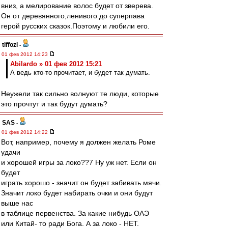
вниз, а мелирование волос будет от зверева.
Он от деревянного,ленивого до суперпава
герой русских сказок.Поэтому и любили его.
tiffozi
-
01 фев 2012 14:23
Abilardo » 01 фев 2012 15:21
А ведь кто-то прочитает, и будет так думать.
Неужели так сильно волнуют те люди, которые
это прочтут и так будут думать?
SAS
-
01 фев 2012 14:22
Вот, например, почему я должен желать Роме
удачи
и хорошей игры за локо??7 Ну уж нет. Если он
будет
играть хорошо - значит он будет забивать мячи.
Значит локо будет набирать очки и они будут
выше нас
в таблице первенства. За какие нибудь ОАЭ
или Китай- то ради Бога. А за локо - НЕТ.