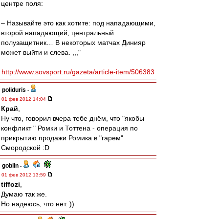
центре поля:
– Называйте это как хотите: под нападающими,
второй нападающий, центральный
полузащитник… В некоторых матчах Динияр
может выйти и слева. ,,,"
http://www.sovsport.ru/gazeta/article-item/506383
poliduris
-
01 фев 2012 14:04
Край
,
Ну что, говорил вчера тебе днём, что "якобы
конфликт " Ромки и Тоттена - операция по
прикрытию продажи Ромика в "гарем"
Смородской :D
goblin
-
01 фев 2012 13:59
tiffozi
,
Думаю так же.
Но надеюсь, что нет. ))