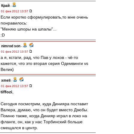
Край
-
01 фев 2012 13:57
Если коротко сформулировать,то мне очень
понравилось:
"Меняю шпоры на шпалы"...
:D
nimrod son
-
01 фев 2012 13:57
а я, кстати, рад, что Пав у лохов - чё-то
кажется, что это вторая серия Одемвинги vs
Велик)
xmeli
-
01 фев 2012 13:57
tiffozi
,
Сегодня посмотрим, куда Динияра поставит
Валера, думаю, что он будет вместо Дзюбы.
Помню также, когда Динияр играл в локо на
фланге, он, как у нас Торбинский больше
смещался в центр.