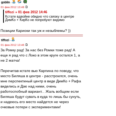
goblin
-
01 фев 2012 13:48
tiffozi » 01 фев 2012 14:46
Кстате вдвойне обидно что связку в центре
ДимКо + КирКо не попробуют видимо
Позиции Кариоки так уж и незыблемы? ))
tiffozi
-
01 фев 2012 13:46
За Ромку рад! За нас без Ромки тоже рад! А
еще я рад что с Локо в этом круге остался 1, а
не 2 матча!
Перечитав кстате вью Карпина по поводу, что
место Биляша в центре - расстроился, очень
мне перспектиный центр в виде ДимКо + Рафа
виделись и Дзю над ними, очень
работоспобный вариант... Жаль вобщем если
Биляша будут сувать в куда то лишь бы сунуть,
и надеюсь его место найдется не через
очковые потери с экспериментами!