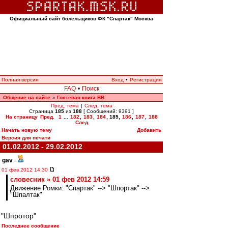
Официальный сайт болельщиков ФК "Спартак" Москва
Полная версия
Вход
•
Регистрация
FAQ
•
Поиск
Общение на сайте
Гостевая книга ВВ
»
Пред. тема
|
След. тема
Страница
185
из
188
[ Сообщений: 9391 ]
На страницу
Пред.
1
...
182
,
183
,
184
,
185
,
186
,
187
,
188
След.
Начать новую тему
Добавить
Версия для печати
01.02.2012 - 29.02.2012
gav
-
01 фев 2012 14:30
словесник » 01 фев 2012 14:59
Движение Ромки: "Спартак" --> "Шпортак" -->
"Шпалтак"
"Шпротор"
Последнее сообщение