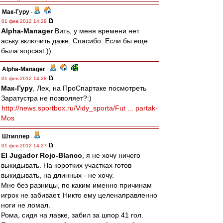
Мак-Гуру
-
01 фев 2012 14:29
Alpha-Manager
Вить, у меня времени нет
аську включить даже. Спасибо. Если бы еще
была sopcast ))..
Alpha-Manager
-
01 фев 2012 14:28
Мак-Гуру
, Лех, на ПроСпартаке посмотреть
Заратустра не позволяет?:)
http://news.sportbox.ru/Vidy_sporta/Fut ... partak-
Mos
Штиллер
-
01 фев 2012 14:27
El Jugador Rojo-Blanco
, я не хочу ничего
выкидывать. На коротких участках готов
выкидывать, на длинных - не хочу.
Мне без разницы, по каким именно причинам
игрок не забивает. Никто ему целенаправленно
ноги не ломал.
Рома, сидя на лавке, забил за шпор 41 гол.