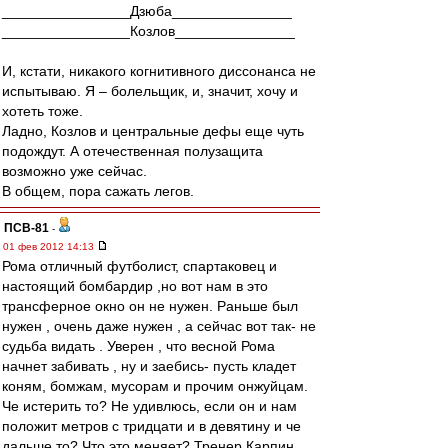
________________Дзюба_______________
________________Козлов_______________
И, кстати, никакого когнитивного диссонанса не
испытываю. Я – болельщик, и, значит, хочу и
хотеть тоже.
Ладно, Козлов и центральные дефы еще чуть
подождут. А отечественная полузащита
возможно уже сейчас.
В общем, пора сажать легов.
ПСВ-81
-
01 фев 2012 14:13
Рома отличный футболист, спартаковец и
настоящий бомбардир ,но вот нам в это
трансферное окно он не нужен. Раньше был
нужен , очень даже нужен , а сейчас вот так- не
судьба видать . Уверен , что весной Рома
начнет забивать , ну и заебись- пусть кладет
коням, бомжам, мусорам и прочим онжуйцам.
Че истерить то? Не удивлюсь, если он и нам
положит метров с тридцати и в девятину и че
дальше то? Что это меняет? Тренер Карпин