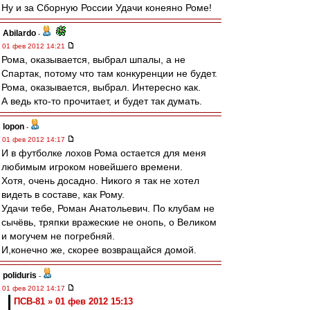
Ну и за Сборную России Удачи конеяно Роме!
Abilardo
-
01 фев 2012 14:21
Рома, оказывается, выбрал шпалы, а не
Спартак, потому что там конкуренции не будет.
Рома, оказывается, выбрал. Интересно как.
А ведь кто-то прочитает, и будет так думать.
lopon
-
01 фев 2012 14:17
И в футболке лохов Рома остается для меня
любимым игроком новейшего времени.
Хотя, очень досадно. Никого я так не хотел
видеть в составе, как Рому.
Удачи тебе, Роман Анатольевич. По клубам не
сычёвь, тряпки вражеские не онопь, о Великом
и могучем не погребняй.
И,конечно же, скорее возвращайся домой.
poliduris
-
01 фев 2012 14:17
ПСВ-81 » 01 фев 2012 15:13