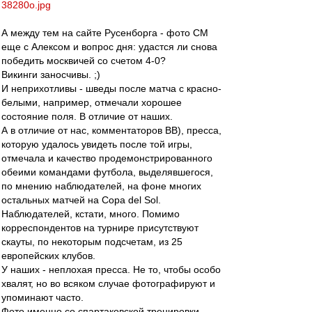
38280o.jpg
А между тем на сайте Русенборга - фото СМ
еще с Алексом и вопрос дня: удастся ли снова
победить москвичей со счетом 4-0?
Викинги заносчивы. ;)
И неприхотливы - шведы после матча с красно-
белыми, например, отмечали хорошее
состояние поля. В отличие от наших.
А в отличие от нас, комментаторов ВВ), пресса,
которую удалось увидеть после той игры,
отмечала и качество продемонстрированного
обеими командами футбола, выделявшегося,
по мнению наблюдателей, на фоне многих
остальных матчей на Copa del Sol.
Наблюдателей, кстати, много. Помимо
корреспондентов на турнире присутствуют
скауты, по некоторым подсчетам, из 25
европейских клубов.
У наших - неплохая пресса. Не то, чтобы особо
хвалят, но во всяком случае фотографируют и
упоминают часто.
Фото именно со спартаковской тренировки,