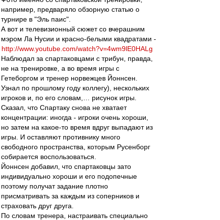
например, предваряло обзорную статью о
турнире в "Эль паис".
А вот и телевизионный сюжет со вчерашним
мэром Ла Нусии и красно-белыми квадратами -
http://www.youtube.com/watch?v=4wm9lE0HALg
Наблюдал за спартаковцами с трибун, правда,
не на тренировке, а во время игры с
Гетеборгом и тренер норвежцев Йоннсен.
Узнал по прошлому году коллегу), нескольких
игроков и, по его словам,… рисунок игры.
Сказал, что Спартаку снова не хватает
концентрации: иногда - игроки очень хороши,
но затем на какое-то время вдруг выпадают из
игры. И оставляют противнику много
свободного пространства, которым Русенборг
собирается воспользоваться.
Йоннсен добавил, что спартаковцы зато
индивидуально хороши и его подопечные
поэтому получат задание плотно
присматривать за каждым из соперников и
страховать друг друга.
По словам тренера, настраивать специально