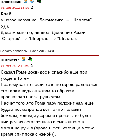
словесник
-
01 фев 2012 13:59
Край
,
а новое название "Локомотива" -- "Шпалтак"
;-))).
Даже можно подлиннее. Движение Ромки:
"Спартак" --> "Шпортак" --> "Шпалтак".
Редактировалось 01 фев 2012 14:01
kuzmichC
-
01 фев 2012 13:59
Сказал Роме досвидос и спасибо еще при
уходе в Тотем.
Поэтому как то пофиг,хотя не скрою,радовался
его голам,ведь он каким то образом
прославлял нас за рупьежом.
Насчет того ,что Рома пару положит нам еще
будем посмотреть,а вот то что положит
бомжам, коням,мусорам и прочая-это будет
выстрел из оставленного и смазанного в
магазине ружья (вроде и есть хозяин,и в тоже
время спит пока с женой)).