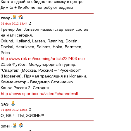
Кстате вдвойне обидно что связку в центре
ДимКо + КирКо не попробуют видимо
wasy
-
01 фев 2012 13:44
Тренер Jan Jönsson назвал стартовый состав
на матч сегодня.
Örlund, Høiland, Larsen, Rønning, Dorsin,
Dockal, Henriksen, Selnæs, Holm, Berntsen,
Prica.
http://www.rbk.no/incoming/article222403.ece
21:55 Футбол. Международный турнир.
"Спартак" (Москва, Россия) – "Русенборг"
(Норвегия). Прямая трансляция из Испании.
Комментатор - Владимир Стогниенко.
Канал Россия 2. Сегодня.
http://news.sportbox.ru/video?channel=all
SAS
-
01 фев 2012 13:44
О, ВВ!! - ТЫ, ЖИЗНЬ!!!
xmeli
-