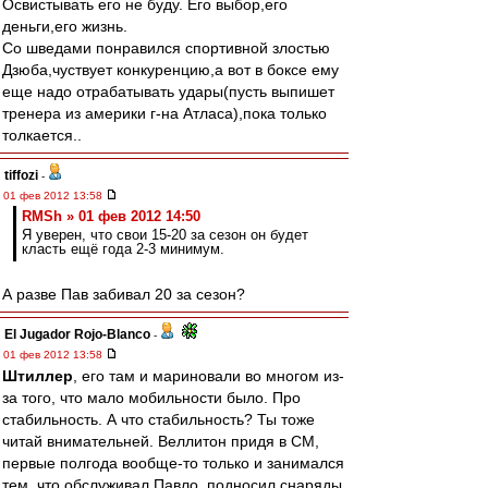
Освистывать его не буду. Его выбор,его
деньги,его жизнь.
Со шведами понравился спортивной злостью
Дзюба,чуствует конкуренцию,а вот в боксе ему
еще надо отрабатывать удары(пусть выпишет
тренера из америки г-на Атласа),пока только
толкается..
tiffozi
-
01 фев 2012 13:58
RMSh » 01 фев 2012 14:50
Я уверен, что свои 15-20 за сезон он будет
класть ещё года 2-3 минимум.
А разве Пав забивал 20 за сезон?
El Jugador Rojo-Blanco
-
01 фев 2012 13:58
Штиллер
, его там и мариновали во многом из-
за того, что мало мобильности было. Про
стабильность. А что стабильность? Ты тоже
читай внимательней. Веллитон придя в СМ,
первые полгода вообще-то только и занимался
тем, что обслуживал Павло, подносил снаряды,