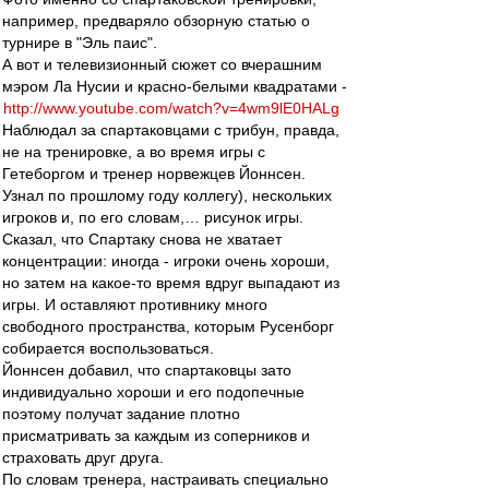
например, предваряло обзорную статью о
турнире в "Эль паис".
А вот и телевизионный сюжет со вчерашним
мэром Ла Нусии и красно-белыми квадратами -
http://www.youtube.com/watch?v=4wm9lE0HALg
Наблюдал за спартаковцами с трибун, правда,
не на тренировке, а во время игры с
Гетеборгом и тренер норвежцев Йоннсен.
Узнал по прошлому году коллегу), нескольких
игроков и, по его словам,… рисунок игры.
Сказал, что Спартаку снова не хватает
концентрации: иногда - игроки очень хороши,
но затем на какое-то время вдруг выпадают из
игры. И оставляют противнику много
свободного пространства, которым Русенборг
собирается воспользоваться.
Йоннсен добавил, что спартаковцы зато
индивидуально хороши и его подопечные
поэтому получат задание плотно
присматривать за каждым из соперников и
страховать друг друга.
По словам тренера, настраивать специально