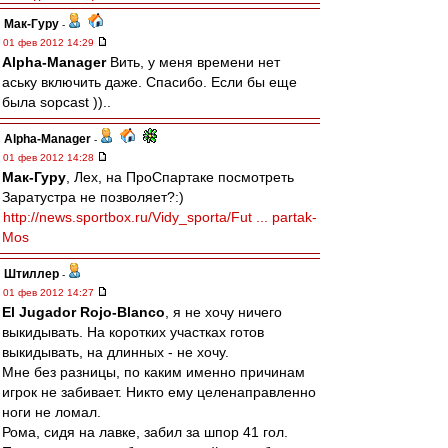
Мак-Гуру
-
01 фев 2012 14:29
Alpha-Manager
Вить, у меня времени нет
аську включить даже. Спасибо. Если бы еще
была sopcast ))..
Alpha-Manager
-
01 фев 2012 14:28
Мак-Гуру
, Лех, на ПроСпартаке посмотреть
Заратустра не позволяет?:)
http://news.sportbox.ru/Vidy_sporta/Fut ... partak-
Mos
Штиллер
-
01 фев 2012 14:27
El Jugador Rojo-Blanco
, я не хочу ничего
выкидывать. На коротких участках готов
выкидывать, на длинных - не хочу.
Мне без разницы, по каким именно причинам
игрок не забивает. Никто ему целенаправленно
ноги не ломал.
Рома, сидя на лавке, забил за шпор 41 гол.