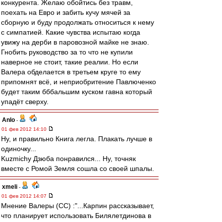
конкурента. Желаю обойтись без травм,
поехать на Евро и забить кучу мячей за
сборную и буду продолжать относиться к нему
с симпатией. Какие чувства испытаю когда
увижу на дерби в паровозной майке не знаю.
Гнобить руководство за то что не купили
наверное не стоит, такие реалии. Но если
Валера обделается в третьем круге то ему
припомнят всё, и неприобритение Павлюченко
будет таким бббальшим куском гавна который
упадёт сверху.
Anlo
-
01 фев 2012 14:10
Ну, и правильно Книга легла. Плакать лучше в
одиночку...
Kuzmichу Дзюба понравился... Ну, точняк
вместе с Ромой Земля сошла со своей шпалы.
xmeli
-
01 фев 2012 14:07
Мнение Валеры (СС) :"...Карпин рассказывает,
что планирует использовать Билялетдинова в