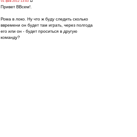
01 фев 2012 13:43
Привет ВВсем!.
Рома в локо. Ну что ж буду следить сколько
ввремени он будет там играть, через полгода
его или он - будет проситься в другую
команду?
Рома, ну почему ты не остался в Англии в
любой другой команде, а приехал в команду,
где болельщики - одни "лялечки" :evil: :D
whiplash
-
01 фев 2012 13:41
Немного о раскладах на Copa Del Sol
1) Для выхода в финал турнира Спартаку
достаточно побед над Русенборгом и Мольде.
2) В случае нашей победы сегодня по пенальти
Русенборг будет выше в таблице (поскольку
главным критерием при равенстве очков
является разность голов) и, кроме своей
победы над Мольде, Спартаку для выхода в
финал потребуется ещё осечка Русенборга в