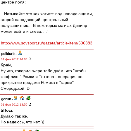
центре поля:
– Называйте это как хотите: под нападающими,
второй нападающий, центральный
полузащитник… В некоторых матчах Динияр
может выйти и слева. ,,,"
http://www.sovsport.ru/gazeta/article-item/506383
poliduris
-
01 фев 2012 14:04
Край
,
Ну что, говорил вчера тебе днём, что "якобы
конфликт " Ромки и Тоттена - операция по
прикрытию продажи Ромика в "гарем"
Смородской :D
goblin
-
01 фев 2012 13:59
tiffozi
,
Думаю так же.
Но надеюсь, что нет. ))