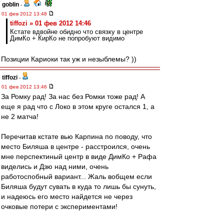
goblin
-
01 фев 2012 13:48
tiffozi » 01 фев 2012 14:46
Кстате вдвойне обидно что связку в центре
ДимКо + КирКо не попробуют видимо
Позиции Кариоки так уж и незыблемы? ))
tiffozi
-
01 фев 2012 13:46
За Ромку рад! За нас без Ромки тоже рад! А
еще я рад что с Локо в этом круге остался 1, а
не 2 матча!
Перечитав кстате вью Карпина по поводу, что
место Биляша в центре - расстроился, очень
мне перспектиный центр в виде ДимКо + Рафа
виделись и Дзю над ними, очень
работоспобный вариант... Жаль вобщем если
Биляша будут сувать в куда то лишь бы сунуть,
и надеюсь его место найдется не через
очковые потери с экспериментами!