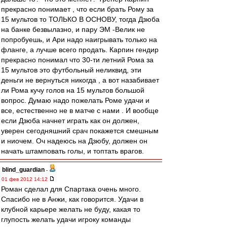
прекрасно понимает , что если брать Рому за
15 мультов то ТОЛЬКО В ОСНОВУ, тогда Дзюба
на банке безвылазно, и пару ЭМ -Велик не
попробуешь, и Ари надо наигрывать только на
фланге, а лучше всего продать. Карпин гендир
прекрасно понимал что 30-ти летний Рома за
15 мультов это футбольный неликвид, эти
деньги не вернуться никогда , а вот назабивает
ли Рома кучу голов на 15 мультов большой
вопрос. Думаю надо пожелать Роме удачи и
все, естественно не в матче с нами . И вообще
если Дзюба начнет играть как он должен,
уверен сегодняшний срач покажется смешным
и ниочем. Оч надеюсь на Дзюбу, должен он
начать штамповать голы, и топтать врагов.
blind_guardian
-
01 фев 2012 14:12
Роман сделал для Спартака очень много.
Спасибо не в Анжи, как говорится. Удачи в
клубной карьере желать не буду, какая то
глупость желать удачи игроку команды