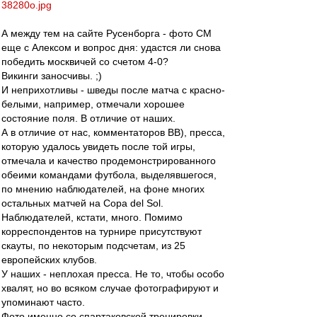
38280o.jpg
А между тем на сайте Русенборга - фото СМ
еще с Алексом и вопрос дня: удастся ли снова
победить москвичей со счетом 4-0?
Викинги заносчивы. ;)
И неприхотливы - шведы после матча с красно-
белыми, например, отмечали хорошее
состояние поля. В отличие от наших.
А в отличие от нас, комментаторов ВВ), пресса,
которую удалось увидеть после той игры,
отмечала и качество продемонстрированного
обеими командами футбола, выделявшегося,
по мнению наблюдателей, на фоне многих
остальных матчей на Copa del Sol.
Наблюдателей, кстати, много. Помимо
корреспондентов на турнире присутствуют
скауты, по некоторым подсчетам, из 25
европейских клубов.
У наших - неплохая пресса. Не то, чтобы особо
хвалят, но во всяком случае фотографируют и
упоминают часто.
Фото именно со спартаковской тренировки,