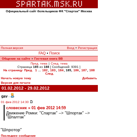
Официальный сайт болельщиков ФК "Спартак" Москва
Полная версия
Вход
•
Регистрация
FAQ
•
Поиск
Общение на сайте
Гостевая книга ВВ
»
Пред. тема
|
След. тема
Страница
185
из
188
[ Сообщений: 9391 ]
На страницу
Пред.
1
...
182
,
183
,
184
,
185
,
186
,
187
,
188
След.
Начать новую тему
Добавить
Версия для печати
01.02.2012 - 29.02.2012
gav
-
01 фев 2012 14:30
словесник » 01 фев 2012 14:59
Движение Ромки: "Спартак" --> "Шпортак" -->
"Шпалтак"
"Шпротор"
Последнее сообщение