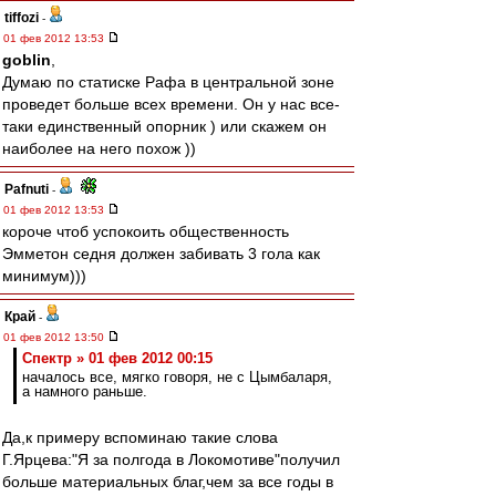
tiffozi
-
01 фев 2012 13:53
goblin
,
Думаю по статиске Рафа в центральной зоне
проведет больше всех времени. Он у нас все-
таки единственный опорник ) или скажем он
наиболее на него похож ))
Pafnuti
-
01 фев 2012 13:53
короче чтоб успокоить общественность
Эмметон седня должен забивать 3 гола как
минимум)))
Край
-
01 фев 2012 13:50
Спектр » 01 фев 2012 00:15
началось все, мягко говоря, не с Цымбаларя,
а намного раньше.
Да,к примеру вспоминаю такие слова
Г.Ярцева:"Я за полгода в Локомотиве"получил
больше материальных благ,чем за все годы в