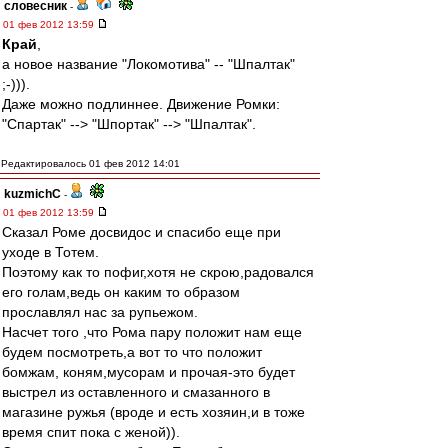
словесник
-
01 фев 2012 13:59
Край
,
а новое название "Локомотива" -- "Шпалтак"
;-))).
Даже можно подлиннее. Движение Ромки:
"Спартак" --> "Шпортак" --> "Шпалтак".
Редактировалось 01 фев 2012 14:01
kuzmichC
-
01 фев 2012 13:59
Сказал Роме досвидос и спасибо еще при
уходе в Тотем.
Поэтому как то пофиг,хотя не скрою,радовался
его голам,ведь он каким то образом
прославлял нас за рупьежом.
Насчет того ,что Рома пару положит нам еще
будем посмотреть,а вот то что положит
бомжам, коням,мусорам и прочая-это будет
выстрел из оставленного и смазанного в
магазине ружья (вроде и есть хозяин,и в тоже
время спит пока с женой)).