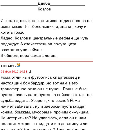
________________Дзюба_______________
________________Козлов_______________
И, кстати, никакого когнитивного диссонанса не
испытываю. Я – болельщик, и, значит, хочу и
хотеть тоже.
Ладно, Козлов и центральные дефы еще чуть
подождут. А отечественная полузащита
возможно уже сейчас.
В общем, пора сажать легов.
ПСВ-81
-
01 фев 2012 14:13
Рома отличный футболист, спартаковец и
настоящий бомбардир ,но вот нам в это
трансферное окно он не нужен. Раньше был
нужен , очень даже нужен , а сейчас вот так- не
судьба видать . Уверен , что весной Рома
начнет забивать , ну и заебись- пусть кладет
коням, бомжам, мусорам и прочим онжуйцам.
Че истерить то? Не удивлюсь, если он и нам
положит метров с тридцати и в девятину и че
дальше то? Что это меняет? Тренер Карпин