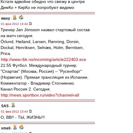
Кстате вдвойне обидно что связку в центре
ДимКо + КирКо не попробуют видимо
wasy
-
01 фев 2012 13:44
Тренер Jan Jönsson назвал стартовый состав
на матч сегодня.
Örlund, Høiland, Larsen, Rønning, Dorsin,
Dockal, Henriksen, Selnæs, Holm, Berntsen,
Prica.
http://www.rbk.no/incoming/article222403.ece
21:55 Футбол. Международный турнир.
"Спартак" (Москва, Россия) – "Русенборг"
(Норвегия). Прямая трансляция из Испании.
Комментатор - Владимир Стогниенко.
Канал Россия 2. Сегодня.
http://news.sportbox.ru/video?channel=all
SAS
-
01 фев 2012 13:44
О, ВВ!! - ТЫ, ЖИЗНЬ!!!
xmeli
-