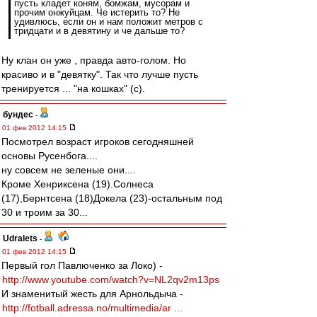
пусть кладет коням, бомжам, мусорам и
прочим онжуйцам. Че истерить то? Не
удивлюсь, если он и нам положит метров с
тридцати и в девятину и че дальше то?
Ну клан он уже , правда авто-голом. Но
красиво и в "девятку". Так что лучше пусть
тренируется ... "на кошках" (с).
бундес
-
01 фев 2012 14:15
Посмотрел возраст игроков сегодняшней
основы Русенбога....
ну совсем не зеленые они....
Кроме Хенриксена (19).Солнеса
(17),Бернтсена (18)Докела (23)-остальным под
30 и троим за 30...
Udralets
-
01 фев 2012 14:15
Первый гол Павлюченко за Локо) -
http://www.youtube.com/watch?v=NL2qv2m13ps
И знаменитый жесть для Арнольдыча -
http://fotball.adressa.no/multimedia/ar ...