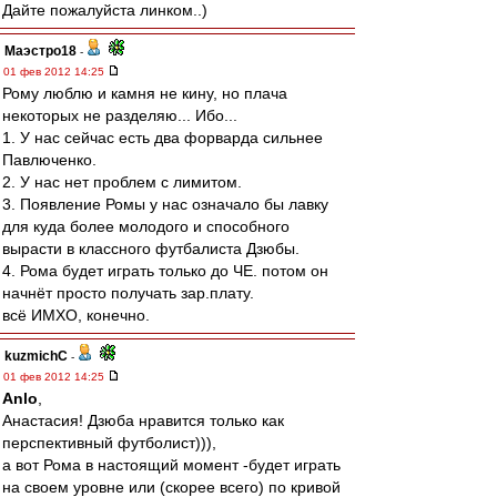
Дайте пожалуйста линком..)
Маэстро18
-
01 фев 2012 14:25
Рому люблю и камня не кину, но плача
некоторых не разделяю... Ибо...
1. У нас сейчас есть два форварда сильнее
Павлюченко.
2. У нас нет проблем с лимитом.
3. Появление Ромы у нас означало бы лавку
для куда более молодого и способного
вырасти в классного футбалиста Дзюбы.
4. Рома будет играть только до ЧЕ. потом он
начнёт просто получать зар.плату.
всё ИМХО, конечно.
kuzmichC
-
01 фев 2012 14:25
Anlo
,
Анастасия! Дзюба нравится только как
перспективный футболист))),
а вот Рома в настоящий момент -будет играть
на своем уровне или (скорее всего) по кривой