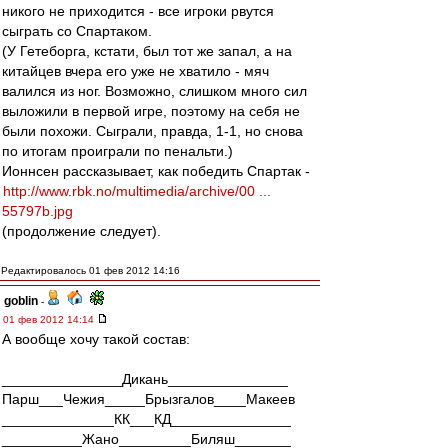
никого не приходится - все игроки рвутся
сыграть со Спартаком.
(У Гетеборга, кстати, был тот же запал, а на
китайцев вчера его уже не хватило - мяч
валился из ног. Возможно, слишком много сил
выложили в первой игре, поэтому на себя не
были похожи. Сыграли, правда, 1-1, но снова
по итогам проиграли по пенальти.)
Ионнсен рассказывает, как победить Спартак -
http://www.rbk.no/multimedia/archive/00 ...
55797b.jpg
(продолжение следует).
Редактировалось 01 фев 2012 14:16
goblin
-
01 фев 2012 14:14
А вообще хочу такой состав:
_______________Дикань_______________
Парш___Чежия_____Брызгалов____Макеев
______________КК___КД_______________
__________Жано_________Биляш_______