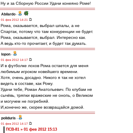
Ну и за Сборную России Удачи конеяно Роме!
Abilardo
-
01 фев 2012 14:21
Рома, оказывается, выбрал шпалы, а не
Спартак, потому что там конкуренции не будет.
Рома, оказывается, выбрал. Интересно как.
А ведь кто-то прочитает, и будет так думать.
lopon
-
01 фев 2012 14:17
И в футболке лохов Рома остается для меня
любимым игроком новейшего времени.
Хотя, очень досадно. Никого я так не хотел
видеть в составе, как Рому.
Удачи тебе, Роман Анатольевич. По клубам не
сычёвь, тряпки вражеские не онопь, о Великом
и могучем не погребняй.
И,конечно же, скорее возвращайся домой.
poliduris
-
01 фев 2012 14:17
ПСВ-81 » 01 фев 2012 15:13