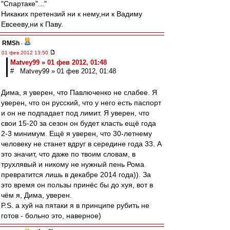
"Спартаке"..."
Никаких претензий ни к нему,ни к Вадиму
Евсееву,ни к Паву.
RMSh
-
01 фев 2012 13:50
Matvey99 » 01 фев 2012, 01:48
# Matvey99 » 01 фев 2012, 01:48
Дима, я уверен, что Павлюченко не слабее. Я
уверен, что он русский, что у него есть паспорт
и он не подпадает под лимит. Я уверен, что
свои 15-20 за сезон он будет класть ещё года
2-3 минимум. Ещё я уверен, что 30-летнему
человеку не станет вдруг в середине года 33. А
это значит, что даже по твоим словам, в
трухлявый и никому не нужный пень Рома
превратится лишь в декабре 2014 года)). За
это время он пользы принёс бы до хуя, вот в
чём я, Дима, уверен.
P.S. а хуй на пятаки я в принципе рубить не
готов - больно это, наверное)