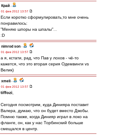
Край
-
01 фев 2012 13:57
Если коротко сформулировать,то мне очень
понравилось:
"Меняю шпоры на шпалы"...
:D
nimrod son
-
01 фев 2012 13:57
а я, кстати, рад, что Пав у лохов - чё-то
кажется, что это вторая серия Одемвинги vs
Велик)
xmeli
-
01 фев 2012 13:57
tiffozi
,
Сегодня посмотрим, куда Динияра поставит
Валера, думаю, что он будет вместо Дзюбы.
Помню также, когда Динияр играл в локо на
фланге, он, как у нас Торбинский больше
смещался в центр.