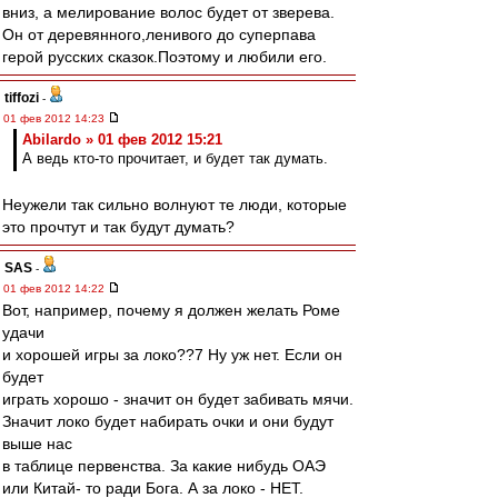
вниз, а мелирование волос будет от зверева.
Он от деревянного,ленивого до суперпава
герой русских сказок.Поэтому и любили его.
tiffozi
-
01 фев 2012 14:23
Abilardo » 01 фев 2012 15:21
А ведь кто-то прочитает, и будет так думать.
Неужели так сильно волнуют те люди, которые
это прочтут и так будут думать?
SAS
-
01 фев 2012 14:22
Вот, например, почему я должен желать Роме
удачи
и хорошей игры за локо??7 Ну уж нет. Если он
будет
играть хорошо - значит он будет забивать мячи.
Значит локо будет набирать очки и они будут
выше нас
в таблице первенства. За какие нибудь ОАЭ
или Китай- то ради Бога. А за локо - НЕТ.