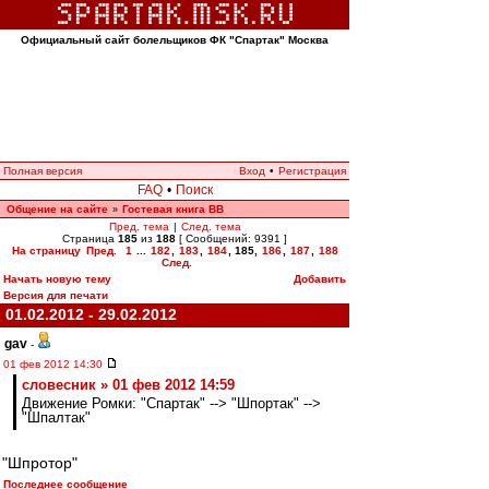
Официальный сайт болельщиков ФК "Спартак" Москва
Полная версия
Вход
•
Регистрация
FAQ
•
Поиск
Общение на сайте
Гостевая книга ВВ
»
Пред. тема
|
След. тема
Страница
185
из
188
[ Сообщений: 9391 ]
На страницу
Пред.
1
...
182
,
183
,
184
,
185
,
186
,
187
,
188
След.
Начать новую тему
Добавить
Версия для печати
01.02.2012 - 29.02.2012
gav
-
01 фев 2012 14:30
словесник » 01 фев 2012 14:59
Движение Ромки: "Спартак" --> "Шпортак" -->
"Шпалтак"
"Шпротор"
Последнее сообщение