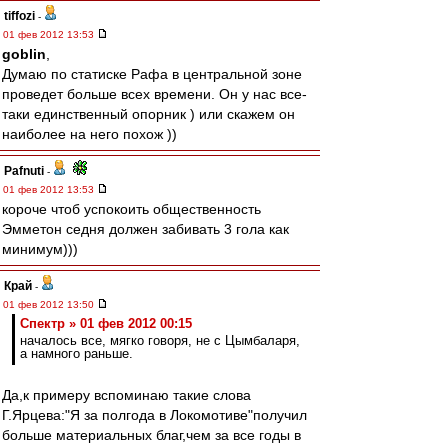
tiffozi
-
01 фев 2012 13:53
goblin
,
Думаю по статиске Рафа в центральной зоне
проведет больше всех времени. Он у нас все-
таки единственный опорник ) или скажем он
наиболее на него похож ))
Pafnuti
-
01 фев 2012 13:53
короче чтоб успокоить общественность
Эмметон седня должен забивать 3 гола как
минимум)))
Край
-
01 фев 2012 13:50
Спектр » 01 фев 2012 00:15
началось все, мягко говоря, не с Цымбаларя,
а намного раньше.
Да,к примеру вспоминаю такие слова
Г.Ярцева:"Я за полгода в Локомотиве"получил
больше материальных благ,чем за все годы в