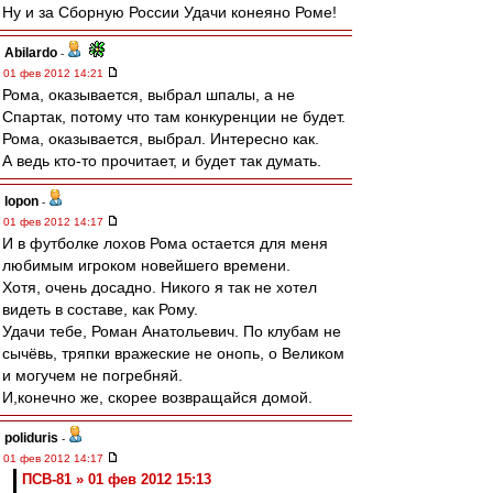
Ну и за Сборную России Удачи конеяно Роме!
Abilardo
-
01 фев 2012 14:21
Рома, оказывается, выбрал шпалы, а не
Спартак, потому что там конкуренции не будет.
Рома, оказывается, выбрал. Интересно как.
А ведь кто-то прочитает, и будет так думать.
lopon
-
01 фев 2012 14:17
И в футболке лохов Рома остается для меня
любимым игроком новейшего времени.
Хотя, очень досадно. Никого я так не хотел
видеть в составе, как Рому.
Удачи тебе, Роман Анатольевич. По клубам не
сычёвь, тряпки вражеские не онопь, о Великом
и могучем не погребняй.
И,конечно же, скорее возвращайся домой.
poliduris
-
01 фев 2012 14:17
ПСВ-81 » 01 фев 2012 15:13