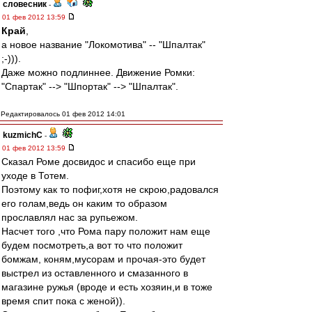
словесник
-
01 фев 2012 13:59
Край
,
а новое название "Локомотива" -- "Шпалтак"
;-))).
Даже можно подлиннее. Движение Ромки:
"Спартак" --> "Шпортак" --> "Шпалтак".
Редактировалось 01 фев 2012 14:01
kuzmichC
-
01 фев 2012 13:59
Сказал Роме досвидос и спасибо еще при
уходе в Тотем.
Поэтому как то пофиг,хотя не скрою,радовался
его голам,ведь он каким то образом
прославлял нас за рупьежом.
Насчет того ,что Рома пару положит нам еще
будем посмотреть,а вот то что положит
бомжам, коням,мусорам и прочая-это будет
выстрел из оставленного и смазанного в
магазине ружья (вроде и есть хозяин,и в тоже
время спит пока с женой)).