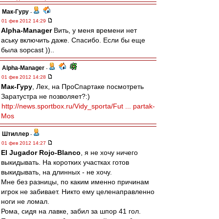
Мак-Гуру
-
01 фев 2012 14:29
Alpha-Manager
Вить, у меня времени нет
аську включить даже. Спасибо. Если бы еще
была sopcast ))..
Alpha-Manager
-
01 фев 2012 14:28
Мак-Гуру
, Лех, на ПроСпартаке посмотреть
Заратустра не позволяет?:)
http://news.sportbox.ru/Vidy_sporta/Fut ... partak-
Mos
Штиллер
-
01 фев 2012 14:27
El Jugador Rojo-Blanco
, я не хочу ничего
выкидывать. На коротких участках готов
выкидывать, на длинных - не хочу.
Мне без разницы, по каким именно причинам
игрок не забивает. Никто ему целенаправленно
ноги не ломал.
Рома, сидя на лавке, забил за шпор 41 гол.