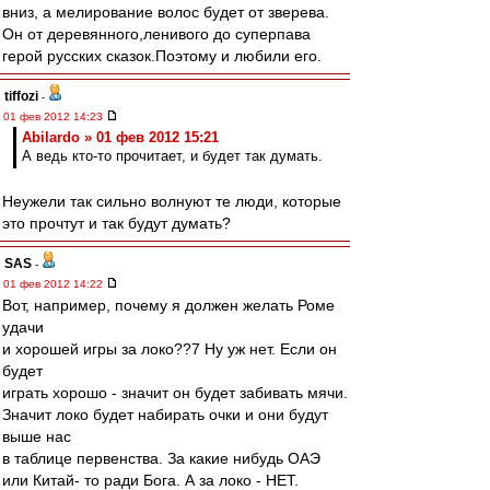
вниз, а мелирование волос будет от зверева.
Он от деревянного,ленивого до суперпава
герой русских сказок.Поэтому и любили его.
tiffozi
-
01 фев 2012 14:23
Abilardo » 01 фев 2012 15:21
А ведь кто-то прочитает, и будет так думать.
Неужели так сильно волнуют те люди, которые
это прочтут и так будут думать?
SAS
-
01 фев 2012 14:22
Вот, например, почему я должен желать Роме
удачи
и хорошей игры за локо??7 Ну уж нет. Если он
будет
играть хорошо - значит он будет забивать мячи.
Значит локо будет набирать очки и они будут
выше нас
в таблице первенства. За какие нибудь ОАЭ
или Китай- то ради Бога. А за локо - НЕТ.