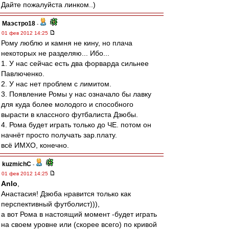
Дайте пожалуйста линком..)
Маэстро18
-
01 фев 2012 14:25
Рому люблю и камня не кину, но плача
некоторых не разделяю... Ибо...
1. У нас сейчас есть два форварда сильнее
Павлюченко.
2. У нас нет проблем с лимитом.
3. Появление Ромы у нас означало бы лавку
для куда более молодого и способного
вырасти в классного футбалиста Дзюбы.
4. Рома будет играть только до ЧЕ. потом он
начнёт просто получать зар.плату.
всё ИМХО, конечно.
kuzmichC
-
01 фев 2012 14:25
Anlo
,
Анастасия! Дзюба нравится только как
перспективный футболист))),
а вот Рома в настоящий момент -будет играть
на своем уровне или (скорее всего) по кривой