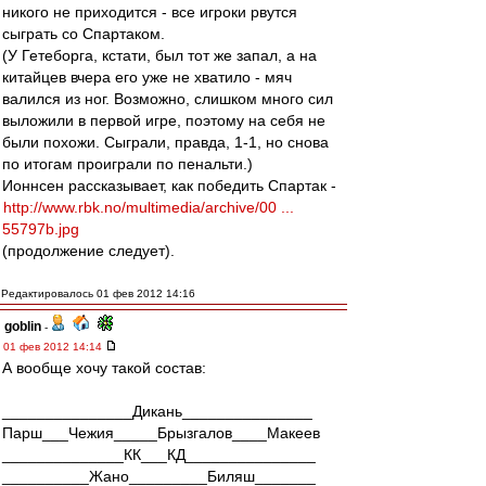
никого не приходится - все игроки рвутся
сыграть со Спартаком.
(У Гетеборга, кстати, был тот же запал, а на
китайцев вчера его уже не хватило - мяч
валился из ног. Возможно, слишком много сил
выложили в первой игре, поэтому на себя не
были похожи. Сыграли, правда, 1-1, но снова
по итогам проиграли по пенальти.)
Ионнсен рассказывает, как победить Спартак -
http://www.rbk.no/multimedia/archive/00 ...
55797b.jpg
(продолжение следует).
Редактировалось 01 фев 2012 14:16
goblin
-
01 фев 2012 14:14
А вообще хочу такой состав:
_______________Дикань_______________
Парш___Чежия_____Брызгалов____Макеев
______________КК___КД_______________
__________Жано_________Биляш_______