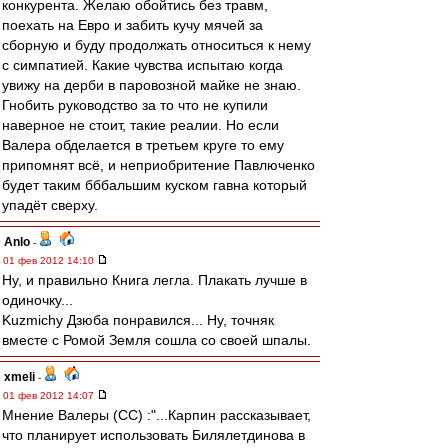
конкурента. Желаю обойтись без травм,
поехать на Евро и забить кучу мячей за
сборную и буду продолжать относиться к нему
с симпатией. Какие чувства испытаю когда
увижу на дерби в паровозной майке не знаю.
Гнобить руководство за то что не купили
наверное не стоит, такие реалии. Но если
Валера обделается в третьем круге то ему
припомнят всё, и неприобритение Павлюченко
будет таким бббальшим куском гавна который
упадёт сверху.
Anlo
-
01 фев 2012 14:10
Ну, и правильно Книга легла. Плакать лучше в
одиночку...
Kuzmichу Дзюба понравился... Ну, точняк
вместе с Ромой Земля сошла со своей шпалы.
xmeli
-
01 фев 2012 14:07
Мнение Валеры (СС) :"...Карпин рассказывает,
что планирует использовать Билялетдинова в