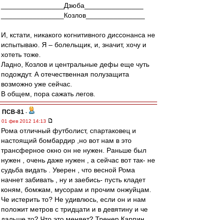
________________Дзюба_______________
________________Козлов_______________
И, кстати, никакого когнитивного диссонанса не
испытываю. Я – болельщик, и, значит, хочу и
хотеть тоже.
Ладно, Козлов и центральные дефы еще чуть
подождут. А отечественная полузащита
возможно уже сейчас.
В общем, пора сажать легов.
ПСВ-81
-
01 фев 2012 14:13
Рома отличный футболист, спартаковец и
настоящий бомбардир ,но вот нам в это
трансферное окно он не нужен. Раньше был
нужен , очень даже нужен , а сейчас вот так- не
судьба видать . Уверен , что весной Рома
начнет забивать , ну и заебись- пусть кладет
коням, бомжам, мусорам и прочим онжуйцам.
Че истерить то? Не удивлюсь, если он и нам
положит метров с тридцати и в девятину и че
дальше то? Что это меняет? Тренер Карпин