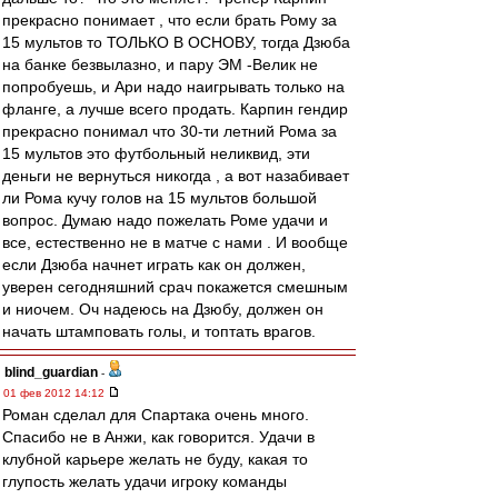
прекрасно понимает , что если брать Рому за
15 мультов то ТОЛЬКО В ОСНОВУ, тогда Дзюба
на банке безвылазно, и пару ЭМ -Велик не
попробуешь, и Ари надо наигрывать только на
фланге, а лучше всего продать. Карпин гендир
прекрасно понимал что 30-ти летний Рома за
15 мультов это футбольный неликвид, эти
деньги не вернуться никогда , а вот назабивает
ли Рома кучу голов на 15 мультов большой
вопрос. Думаю надо пожелать Роме удачи и
все, естественно не в матче с нами . И вообще
если Дзюба начнет играть как он должен,
уверен сегодняшний срач покажется смешным
и ниочем. Оч надеюсь на Дзюбу, должен он
начать штамповать голы, и топтать врагов.
blind_guardian
-
01 фев 2012 14:12
Роман сделал для Спартака очень много.
Спасибо не в Анжи, как говорится. Удачи в
клубной карьере желать не буду, какая то
глупость желать удачи игроку команды