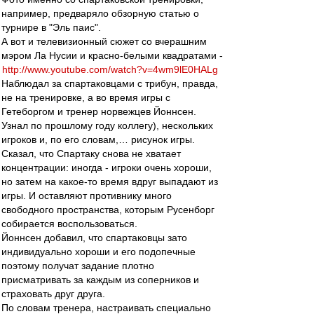
например, предваряло обзорную статью о
турнире в "Эль паис".
А вот и телевизионный сюжет со вчерашним
мэром Ла Нусии и красно-белыми квадратами -
http://www.youtube.com/watch?v=4wm9lE0HALg
Наблюдал за спартаковцами с трибун, правда,
не на тренировке, а во время игры с
Гетеборгом и тренер норвежцев Йоннсен.
Узнал по прошлому году коллегу), нескольких
игроков и, по его словам,… рисунок игры.
Сказал, что Спартаку снова не хватает
концентрации: иногда - игроки очень хороши,
но затем на какое-то время вдруг выпадают из
игры. И оставляют противнику много
свободного пространства, которым Русенборг
собирается воспользоваться.
Йоннсен добавил, что спартаковцы зато
индивидуально хороши и его подопечные
поэтому получат задание плотно
присматривать за каждым из соперников и
страховать друг друга.
По словам тренера, настраивать специально