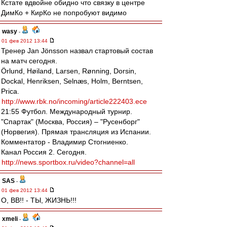
Кстате вдвойне обидно что связку в центре
ДимКо + КирКо не попробуют видимо
wasy
-
01 фев 2012 13:44
Тренер Jan Jönsson назвал стартовый состав
на матч сегодня.
Örlund, Høiland, Larsen, Rønning, Dorsin,
Dockal, Henriksen, Selnæs, Holm, Berntsen,
Prica.
http://www.rbk.no/incoming/article222403.ece
21:55 Футбол. Международный турнир.
"Спартак" (Москва, Россия) – "Русенборг"
(Норвегия). Прямая трансляция из Испании.
Комментатор - Владимир Стогниенко.
Канал Россия 2. Сегодня.
http://news.sportbox.ru/video?channel=all
SAS
-
01 фев 2012 13:44
О, ВВ!! - ТЫ, ЖИЗНЬ!!!
xmeli
-