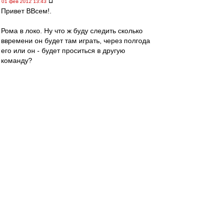
01 фев 2012 13:43
Привет ВВсем!.
Рома в локо. Ну что ж буду следить сколько
ввремени он будет там играть, через полгода
его или он - будет проситься в другую
команду?
Рома, ну почему ты не остался в Англии в
любой другой команде, а приехал в команду,
где болельщики - одни "лялечки" :evil: :D
whiplash
-
01 фев 2012 13:41
Немного о раскладах на Copa Del Sol
1) Для выхода в финал турнира Спартаку
достаточно побед над Русенборгом и Мольде.
2) В случае нашей победы сегодня по пенальти
Русенборг будет выше в таблице (поскольку
главным критерием при равенстве очков
является разность голов) и, кроме своей
победы над Мольде, Спартаку для выхода в
финал потребуется ещё осечка Русенборга в