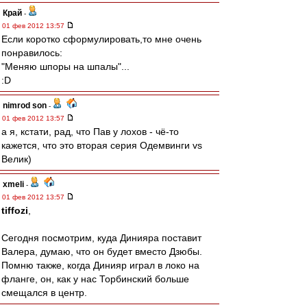
Край
-
01 фев 2012 13:57
Если коротко сформулировать,то мне очень
понравилось:
"Меняю шпоры на шпалы"...
:D
nimrod son
-
01 фев 2012 13:57
а я, кстати, рад, что Пав у лохов - чё-то
кажется, что это вторая серия Одемвинги vs
Велик)
xmeli
-
01 фев 2012 13:57
tiffozi
,
Сегодня посмотрим, куда Динияра поставит
Валера, думаю, что он будет вместо Дзюбы.
Помню также, когда Динияр играл в локо на
фланге, он, как у нас Торбинский больше
смещался в центр.