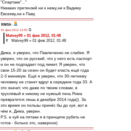
"Спартаке"..."
Никаких претензий ни к нему,ни к Вадиму
Евсееву,ни к Паву.
RMSh
-
01 фев 2012 13:50
Matvey99 » 01 фев 2012, 01:48
# Matvey99 » 01 фев 2012, 01:48
Дима, я уверен, что Павлюченко не слабее. Я
уверен, что он русский, что у него есть паспорт
и он не подпадает под лимит. Я уверен, что
свои 15-20 за сезон он будет класть ещё года
2-3 минимум. Ещё я уверен, что 30-летнему
человеку не станет вдруг в середине года 33. А
это значит, что даже по твоим словам, в
трухлявый и никому не нужный пень Рома
превратится лишь в декабре 2014 года)). За
это время он пользы принёс бы до хуя, вот в
чём я, Дима, уверен.
P.S. а хуй на пятаки я в принципе рубить не
готов - больно это, наверное)