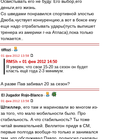
Освистывать его не буду. Его выбор,его
деньги,его жизнь.
Со шведами понравился спортивной злостью
Дзюба,чуствует конкуренцию,а вот в боксе ему
еще надо отрабатывать удары(пусть выпишет
тренера из америки г-на Атласа),пока только
толкается..
tiffozi
-
01 фев 2012 13:58
RMSh » 01 фев 2012 14:50
Я уверен, что свои 15-20 за сезон он будет
класть ещё года 2-3 минимум.
А разве Пав забивал 20 за сезон?
El Jugador Rojo-Blanco
-
01 фев 2012 13:58
Штиллер
, его там и мариновали во многом из-
за того, что мало мобильности было. Про
стабильность. А что стабильность? Ты тоже
читай внимательней. Веллитон придя в СМ,
первые полгода вообще-то только и занимался
тем, что обслуживал Павло, подносил снаряды,