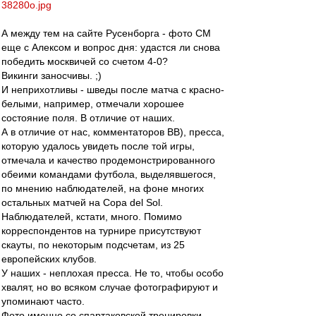
38280o.jpg
А между тем на сайте Русенборга - фото СМ
еще с Алексом и вопрос дня: удастся ли снова
победить москвичей со счетом 4-0?
Викинги заносчивы. ;)
И неприхотливы - шведы после матча с красно-
белыми, например, отмечали хорошее
состояние поля. В отличие от наших.
А в отличие от нас, комментаторов ВВ), пресса,
которую удалось увидеть после той игры,
отмечала и качество продемонстрированного
обеими командами футбола, выделявшегося,
по мнению наблюдателей, на фоне многих
остальных матчей на Copa del Sol.
Наблюдателей, кстати, много. Помимо
корреспондентов на турнире присутствуют
скауты, по некоторым подсчетам, из 25
европейских клубов.
У наших - неплохая пресса. Не то, чтобы особо
хвалят, но во всяком случае фотографируют и
упоминают часто.
Фото именно со спартаковской тренировки,