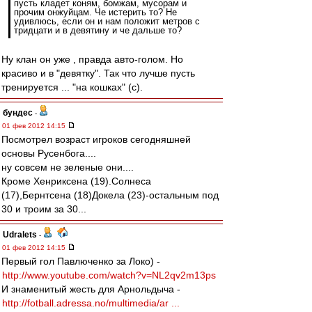
пусть кладет коням, бомжам, мусорам и
прочим онжуйцам. Че истерить то? Не
удивлюсь, если он и нам положит метров с
тридцати и в девятину и че дальше то?
Ну клан он уже , правда авто-голом. Но
красиво и в "девятку". Так что лучше пусть
тренируется ... "на кошках" (с).
бундес
-
01 фев 2012 14:15
Посмотрел возраст игроков сегодняшней
основы Русенбога....
ну совсем не зеленые они....
Кроме Хенриксена (19).Солнеса
(17),Бернтсена (18)Докела (23)-остальным под
30 и троим за 30...
Udralets
-
01 фев 2012 14:15
Первый гол Павлюченко за Локо) -
http://www.youtube.com/watch?v=NL2qv2m13ps
И знаменитый жесть для Арнольдыча -
http://fotball.adressa.no/multimedia/ar ...