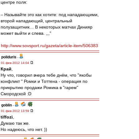
центре поля:
– Называйте это как хотите: под нападающими,
второй нападающий, центральный
полузащитник… В некоторых матчах Динияр
может выйти и слева. ,,,"
http://www.sovsport.ru/gazeta/article-item/506383
poliduris
-
01 фев 2012 14:04
Край
,
Ну что, говорил вчера тебе днём, что "якобы
конфликт " Ромки и Тоттена - операция по
прикрытию продажи Ромика в "гарем"
Смородской :D
goblin
-
01 фев 2012 13:59
tiffozi
,
Думаю так же.
Но надеюсь, что нет. ))