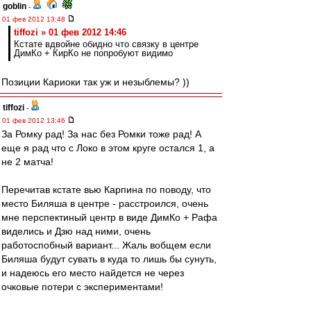
goblin
-
01 фев 2012 13:48
tiffozi » 01 фев 2012 14:46
Кстате вдвойне обидно что связку в центре
ДимКо + КирКо не попробуют видимо
Позиции Кариоки так уж и незыблемы? ))
tiffozi
-
01 фев 2012 13:46
За Ромку рад! За нас без Ромки тоже рад! А
еще я рад что с Локо в этом круге остался 1, а
не 2 матча!
Перечитав кстате вью Карпина по поводу, что
место Биляша в центре - расстроился, очень
мне перспектиный центр в виде ДимКо + Рафа
виделись и Дзю над ними, очень
работоспобный вариант... Жаль вобщем если
Биляша будут сувать в куда то лишь бы сунуть,
и надеюсь его место найдется не через
очковые потери с экспериментами!