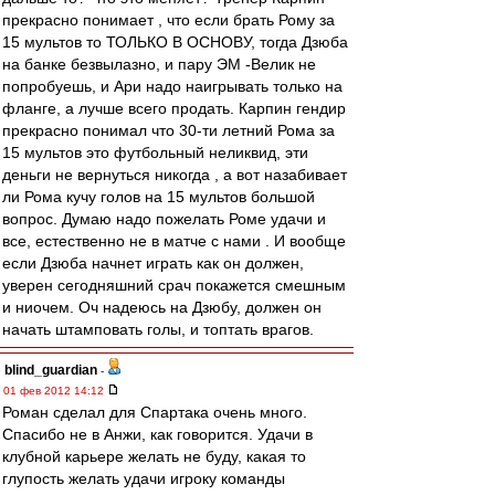
прекрасно понимает , что если брать Рому за
15 мультов то ТОЛЬКО В ОСНОВУ, тогда Дзюба
на банке безвылазно, и пару ЭМ -Велик не
попробуешь, и Ари надо наигрывать только на
фланге, а лучше всего продать. Карпин гендир
прекрасно понимал что 30-ти летний Рома за
15 мультов это футбольный неликвид, эти
деньги не вернуться никогда , а вот назабивает
ли Рома кучу голов на 15 мультов большой
вопрос. Думаю надо пожелать Роме удачи и
все, естественно не в матче с нами . И вообще
если Дзюба начнет играть как он должен,
уверен сегодняшний срач покажется смешным
и ниочем. Оч надеюсь на Дзюбу, должен он
начать штамповать голы, и топтать врагов.
blind_guardian
-
01 фев 2012 14:12
Роман сделал для Спартака очень много.
Спасибо не в Анжи, как говорится. Удачи в
клубной карьере желать не буду, какая то
глупость желать удачи игроку команды