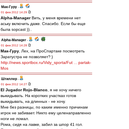
Мак-Гуру
-
01 фев 2012 14:29
Alpha-Manager
Вить, у меня времени нет
аську включить даже. Спасибо. Если бы еще
была sopcast ))..
Alpha-Manager
-
01 фев 2012 14:28
Мак-Гуру
, Лех, на ПроСпартаке посмотреть
Заратустра не позволяет?:)
http://news.sportbox.ru/Vidy_sporta/Fut ... partak-
Mos
Штиллер
-
01 фев 2012 14:27
El Jugador Rojo-Blanco
, я не хочу ничего
выкидывать. На коротких участках готов
выкидывать, на длинных - не хочу.
Мне без разницы, по каким именно причинам
игрок не забивает. Никто ему целенаправленно
ноги не ломал.
Рома, сидя на лавке, забил за шпор 41 гол.