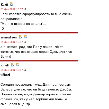
Край
-
01 фев 2012 13:57
Если коротко сформулировать,то мне очень
понравилось:
"Меняю шпоры на шпалы"...
:D
nimrod son
-
01 фев 2012 13:57
а я, кстати, рад, что Пав у лохов - чё-то
кажется, что это вторая серия Одемвинги vs
Велик)
xmeli
-
01 фев 2012 13:57
tiffozi
,
Сегодня посмотрим, куда Динияра поставит
Валера, думаю, что он будет вместо Дзюбы.
Помню также, когда Динияр играл в локо на
фланге, он, как у нас Торбинский больше
смещался в центр.