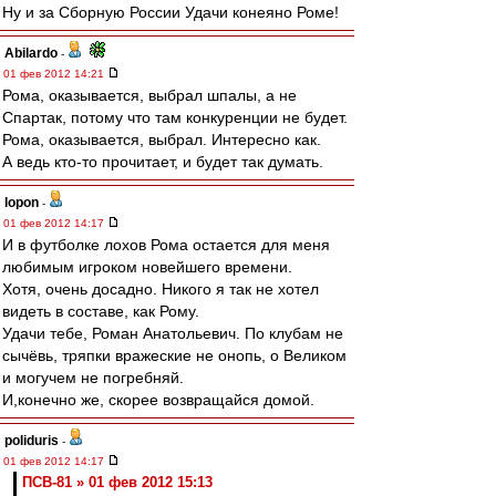
Ну и за Сборную России Удачи конеяно Роме!
Abilardo
-
01 фев 2012 14:21
Рома, оказывается, выбрал шпалы, а не
Спартак, потому что там конкуренции не будет.
Рома, оказывается, выбрал. Интересно как.
А ведь кто-то прочитает, и будет так думать.
lopon
-
01 фев 2012 14:17
И в футболке лохов Рома остается для меня
любимым игроком новейшего времени.
Хотя, очень досадно. Никого я так не хотел
видеть в составе, как Рому.
Удачи тебе, Роман Анатольевич. По клубам не
сычёвь, тряпки вражеские не онопь, о Великом
и могучем не погребняй.
И,конечно же, скорее возвращайся домой.
poliduris
-
01 фев 2012 14:17
ПСВ-81 » 01 фев 2012 15:13