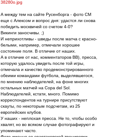
38280o.jpg
А между тем на сайте Русенборга - фото СМ
еще с Алексом и вопрос дня: удастся ли снова
победить москвичей со счетом 4-0?
Викинги заносчивы. ;)
И неприхотливы - шведы после матча с красно-
белыми, например, отмечали хорошее
состояние поля. В отличие от наших.
А в отличие от нас, комментаторов ВВ), пресса,
которую удалось увидеть после той игры,
отмечала и качество продемонстрированного
обеими командами футбола, выделявшегося,
по мнению наблюдателей, на фоне многих
остальных матчей на Copa del Sol.
Наблюдателей, кстати, много. Помимо
корреспондентов на турнире присутствуют
скауты, по некоторым подсчетам, из 25
европейских клубов.
У наших - неплохая пресса. Не то, чтобы особо
хвалят, но во всяком случае фотографируют и
упоминают часто.
Фото именно со спартаковской тренировки,