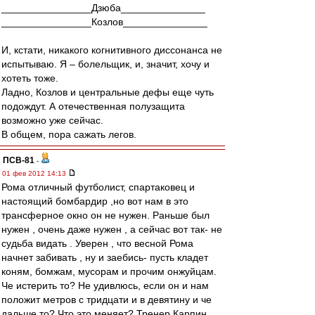
________________Дзюба_______________
________________Козлов_______________
И, кстати, никакого когнитивного диссонанса не
испытываю. Я – болельщик, и, значит, хочу и
хотеть тоже.
Ладно, Козлов и центральные дефы еще чуть
подождут. А отечественная полузащита
возможно уже сейчас.
В общем, пора сажать легов.
ПСВ-81
-
01 фев 2012 14:13
Рома отличный футболист, спартаковец и
настоящий бомбардир ,но вот нам в это
трансферное окно он не нужен. Раньше был
нужен , очень даже нужен , а сейчас вот так- не
судьба видать . Уверен , что весной Рома
начнет забивать , ну и заебись- пусть кладет
коням, бомжам, мусорам и прочим онжуйцам.
Че истерить то? Не удивлюсь, если он и нам
положит метров с тридцати и в девятину и че
дальше то? Что это меняет? Тренер Карпин