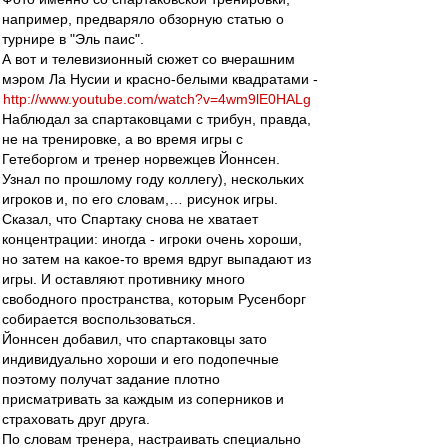
например, предваряло обзорную статью о
турнире в "Эль паис".
А вот и телевизионный сюжет со вчерашним
мэром Ла Нусии и красно-белыми квадратами -
http://www.youtube.com/watch?v=4wm9lE0HALg
Наблюдал за спартаковцами с трибун, правда,
не на тренировке, а во время игры с
Гетеборгом и тренер норвежцев Йоннсен.
Узнал по прошлому году коллегу), нескольких
игроков и, по его словам,… рисунок игры.
Сказал, что Спартаку снова не хватает
концентрации: иногда - игроки очень хороши,
но затем на какое-то время вдруг выпадают из
игры. И оставляют противнику много
свободного пространства, которым Русенборг
собирается воспользоваться.
Йоннсен добавил, что спартаковцы зато
индивидуально хороши и его подопечные
поэтому получат задание плотно
присматривать за каждым из соперников и
страховать друг друга.
По словам тренера, настраивать специально