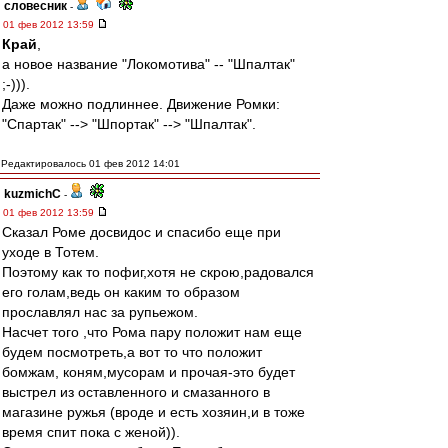
словесник
-
01 фев 2012 13:59
Край
,
а новое название "Локомотива" -- "Шпалтак"
;-))).
Даже можно подлиннее. Движение Ромки:
"Спартак" --> "Шпортак" --> "Шпалтак".
Редактировалось 01 фев 2012 14:01
kuzmichC
-
01 фев 2012 13:59
Сказал Роме досвидос и спасибо еще при
уходе в Тотем.
Поэтому как то пофиг,хотя не скрою,радовался
его голам,ведь он каким то образом
прославлял нас за рупьежом.
Насчет того ,что Рома пару положит нам еще
будем посмотреть,а вот то что положит
бомжам, коням,мусорам и прочая-это будет
выстрел из оставленного и смазанного в
магазине ружья (вроде и есть хозяин,и в тоже
время спит пока с женой)).