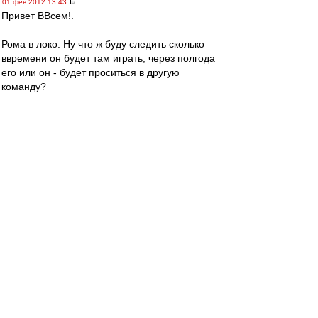
01 фев 2012 13:43
Привет ВВсем!.
Рома в локо. Ну что ж буду следить сколько
ввремени он будет там играть, через полгода
его или он - будет проситься в другую
команду?
Рома, ну почему ты не остался в Англии в
любой другой команде, а приехал в команду,
где болельщики - одни "лялечки" :evil: :D
whiplash
-
01 фев 2012 13:41
Немного о раскладах на Copa Del Sol
1) Для выхода в финал турнира Спартаку
достаточно побед над Русенборгом и Мольде.
2) В случае нашей победы сегодня по пенальти
Русенборг будет выше в таблице (поскольку
главным критерием при равенстве очков
является разность голов) и, кроме своей
победы над Мольде, Спартаку для выхода в
финал потребуется ещё осечка Русенборга в