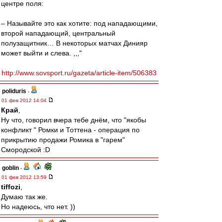
центре поля:
– Называйте это как хотите: под нападающими,
второй нападающий, центральный
полузащитник… В некоторых матчах Динияр
может выйти и слева. ,,,"
http://www.sovsport.ru/gazeta/article-item/506383
poliduris
-
01 фев 2012 14:04
Край
,
Ну что, говорил вчера тебе днём, что "якобы
конфликт " Ромки и Тоттена - операция по
прикрытию продажи Ромика в "гарем"
Смородской :D
goblin
-
01 фев 2012 13:59
tiffozi
,
Думаю так же.
Но надеюсь, что нет. ))