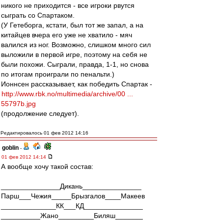
никого не приходится - все игроки рвутся
сыграть со Спартаком.
(У Гетеборга, кстати, был тот же запал, а на
китайцев вчера его уже не хватило - мяч
валился из ног. Возможно, слишком много сил
выложили в первой игре, поэтому на себя не
были похожи. Сыграли, правда, 1-1, но снова
по итогам проиграли по пенальти.)
Ионнсен рассказывает, как победить Спартак -
http://www.rbk.no/multimedia/archive/00 ...
55797b.jpg
(продолжение следует).
Редактировалось 01 фев 2012 14:16
goblin
-
01 фев 2012 14:14
А вообще хочу такой состав:
_______________Дикань_______________
Парш___Чежия_____Брызгалов____Макеев
______________КК___КД_______________
__________Жано_________Биляш_______