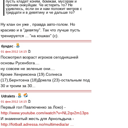
пусть кладет коням, бомжам, мусорам и
прочим онжуйцам. Че истерить то? Не
удивлюсь, если он и нам положит метров с
тридцати и в девятину и че дальше то?
Ну клан он уже , правда авто-голом. Но
красиво и в "девятку". Так что лучше пусть
тренируется ... "на кошках" (с).
бундес
-
01 фев 2012 14:15
Посмотрел возраст игроков сегодняшней
основы Русенбога....
ну совсем не зеленые они....
Кроме Хенриксена (19).Солнеса
(17),Бернтсена (18)Докела (23)-остальным под
30 и троим за 30...
Udralets
-
01 фев 2012 14:15
Первый гол Павлюченко за Локо) -
http://www.youtube.com/watch?v=NL2qv2m13ps
И знаменитый жесть для Арнольдыча -
http://fotball.adressa.no/multimedia/ar ...