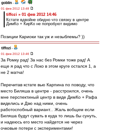
goblin
-
01 фев 2012 13:48
tiffozi » 01 фев 2012 14:46
Кстате вдвойне обидно что связку в центре
ДимКо + КирКо не попробуют видимо
Позиции Кариоки так уж и незыблемы? ))
tiffozi
-
01 фев 2012 13:46
За Ромку рад! За нас без Ромки тоже рад! А
еще я рад что с Локо в этом круге остался 1, а
не 2 матча!
Перечитав кстате вью Карпина по поводу, что
место Биляша в центре - расстроился, очень
мне перспектиный центр в виде ДимКо + Рафа
виделись и Дзю над ними, очень
работоспобный вариант... Жаль вобщем если
Биляша будут сувать в куда то лишь бы сунуть,
и надеюсь его место найдется не через
очковые потери с экспериментами!