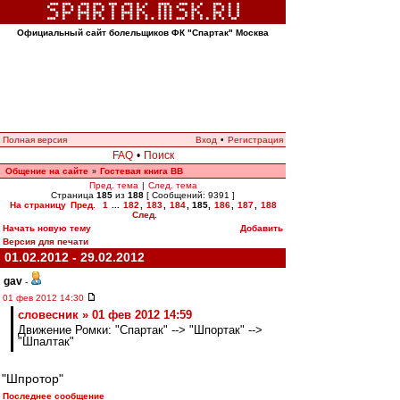
Официальный сайт болельщиков ФК "Спартак" Москва
Полная версия
Вход
•
Регистрация
FAQ
•
Поиск
Общение на сайте
Гостевая книга ВВ
»
Пред. тема
|
След. тема
Страница
185
из
188
[ Сообщений: 9391 ]
На страницу
Пред.
1
...
182
,
183
,
184
,
185
,
186
,
187
,
188
След.
Начать новую тему
Добавить
Версия для печати
01.02.2012 - 29.02.2012
gav
-
01 фев 2012 14:30
словесник » 01 фев 2012 14:59
Движение Ромки: "Спартак" --> "Шпортак" -->
"Шпалтак"
"Шпротор"
Последнее сообщение