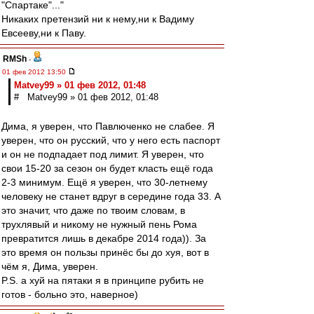
"Спартаке"..."
Никаких претензий ни к нему,ни к Вадиму
Евсееву,ни к Паву.
RMSh
-
01 фев 2012 13:50
Matvey99 » 01 фев 2012, 01:48
# Matvey99 » 01 фев 2012, 01:48
Дима, я уверен, что Павлюченко не слабее. Я
уверен, что он русский, что у него есть паспорт
и он не подпадает под лимит. Я уверен, что
свои 15-20 за сезон он будет класть ещё года
2-3 минимум. Ещё я уверен, что 30-летнему
человеку не станет вдруг в середине года 33. А
это значит, что даже по твоим словам, в
трухлявый и никому не нужный пень Рома
превратится лишь в декабре 2014 года)). За
это время он пользы принёс бы до хуя, вот в
чём я, Дима, уверен.
P.S. а хуй на пятаки я в принципе рубить не
готов - больно это, наверное)