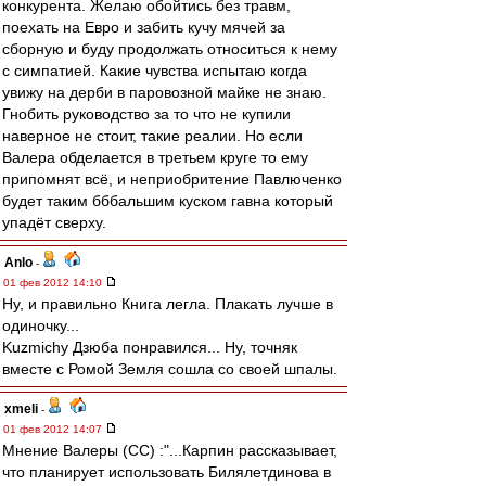
конкурента. Желаю обойтись без травм,
поехать на Евро и забить кучу мячей за
сборную и буду продолжать относиться к нему
с симпатией. Какие чувства испытаю когда
увижу на дерби в паровозной майке не знаю.
Гнобить руководство за то что не купили
наверное не стоит, такие реалии. Но если
Валера обделается в третьем круге то ему
припомнят всё, и неприобритение Павлюченко
будет таким бббальшим куском гавна который
упадёт сверху.
Anlo
-
01 фев 2012 14:10
Ну, и правильно Книга легла. Плакать лучше в
одиночку...
Kuzmichу Дзюба понравился... Ну, точняк
вместе с Ромой Земля сошла со своей шпалы.
xmeli
-
01 фев 2012 14:07
Мнение Валеры (СС) :"...Карпин рассказывает,
что планирует использовать Билялетдинова в