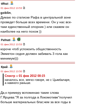
tiffozi
-
01 фев 2012 13:53
goblin
,
Думаю по статиске Рафа в центральной зоне
проведет больше всех времени. Он у нас все-
таки единственный опорник ) или скажем он
наиболее на него похож ))
Pafnuti
-
01 фев 2012 13:53
короче чтоб успокоить общественность
Эмметон седня должен забивать 3 гола как
минимум)))
Край
-
01 фев 2012 13:50
Спектр » 01 фев 2012 00:15
началось все, мягко говоря, не с Цымбаларя,
а намного раньше.
Да,к примеру вспоминаю такие слова
Г.Ярцева:"Я за полгода в Локомотиве"получил
больше материальных благ,чем за все годы в