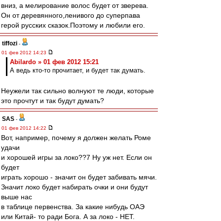
вниз, а мелирование волос будет от зверева.
Он от деревянного,ленивого до суперпава
герой русских сказок.Поэтому и любили его.
tiffozi
-
01 фев 2012 14:23
Abilardo » 01 фев 2012 15:21
А ведь кто-то прочитает, и будет так думать.
Неужели так сильно волнуют те люди, которые
это прочтут и так будут думать?
SAS
-
01 фев 2012 14:22
Вот, например, почему я должен желать Роме
удачи
и хорошей игры за локо??7 Ну уж нет. Если он
будет
играть хорошо - значит он будет забивать мячи.
Значит локо будет набирать очки и они будут
выше нас
в таблице первенства. За какие нибудь ОАЭ
или Китай- то ради Бога. А за локо - НЕТ.