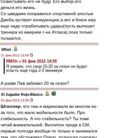
Освистывать его не буду. Его выбор,его
деньги,его жизнь.
Со шведами понравился спортивной злостью
Дзюба,чуствует конкуренцию,а вот в боксе ему
еще надо отрабатывать удары(пусть выпишет
тренера из америки г-на Атласа),пока только
толкается..
tiffozi
-
01 фев 2012 13:58
RMSh » 01 фев 2012 14:50
Я уверен, что свои 15-20 за сезон он будет
класть ещё года 2-3 минимум.
А разве Пав забивал 20 за сезон?
El Jugador Rojo-Blanco
-
01 фев 2012 13:58
Штиллер
, его там и мариновали во многом из-
за того, что мало мобильности было. Про
стабильность. А что стабильность? Ты тоже
читай внимательней. Веллитон придя в СМ,
первые полгода вообще-то только и занимался
тем, что обслуживал Павло, подносил снаряды,