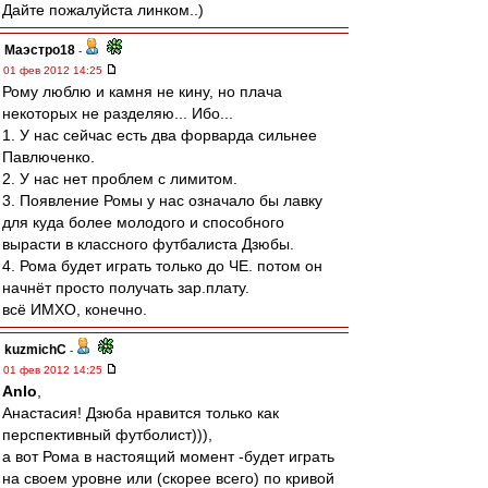
Дайте пожалуйста линком..)
Маэстро18
-
01 фев 2012 14:25
Рому люблю и камня не кину, но плача
некоторых не разделяю... Ибо...
1. У нас сейчас есть два форварда сильнее
Павлюченко.
2. У нас нет проблем с лимитом.
3. Появление Ромы у нас означало бы лавку
для куда более молодого и способного
вырасти в классного футбалиста Дзюбы.
4. Рома будет играть только до ЧЕ. потом он
начнёт просто получать зар.плату.
всё ИМХО, конечно.
kuzmichC
-
01 фев 2012 14:25
Anlo
,
Анастасия! Дзюба нравится только как
перспективный футболист))),
а вот Рома в настоящий момент -будет играть
на своем уровне или (скорее всего) по кривой