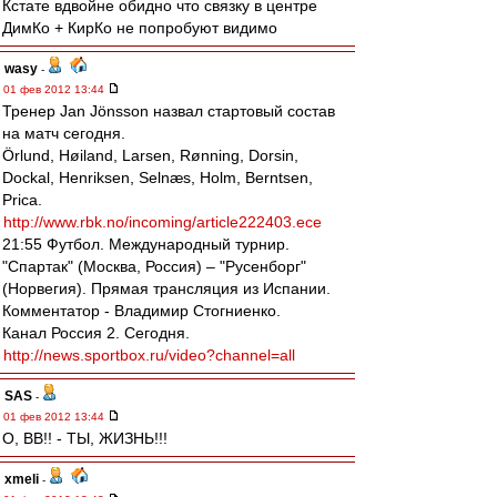
Кстате вдвойне обидно что связку в центре
ДимКо + КирКо не попробуют видимо
wasy
-
01 фев 2012 13:44
Тренер Jan Jönsson назвал стартовый состав
на матч сегодня.
Örlund, Høiland, Larsen, Rønning, Dorsin,
Dockal, Henriksen, Selnæs, Holm, Berntsen,
Prica.
http://www.rbk.no/incoming/article222403.ece
21:55 Футбол. Международный турнир.
"Спартак" (Москва, Россия) – "Русенборг"
(Норвегия). Прямая трансляция из Испании.
Комментатор - Владимир Стогниенко.
Канал Россия 2. Сегодня.
http://news.sportbox.ru/video?channel=all
SAS
-
01 фев 2012 13:44
О, ВВ!! - ТЫ, ЖИЗНЬ!!!
xmeli
-