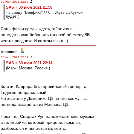
30 июл 2021 22:32
SAS » 30 июл 2021 21:58
- в среду "Бенфика"???.... Жуть с Жуткой
будет (
Сань,фигли среды ждать,то?начну с
понедельника,йебашить головой об стену.ВВ
честь праздника.И волком ввыть ;)
mmmmm
-
30 июл 2021 22:31
SAS » 30 июл 2021 22:14
(Марк. Москва. Россия.)
Кстати, Каррера был правильный тренер, а
Тедеско неправильный.
Не хватало у Доменико ЦЗ на его схему - за
полгода выстрогал из Маслова ЦЗ.
Пока что, Спартак Руя напоминает мне мужика
в телогрейке, который прицепил крылья,
разбежался и пытается взлететь...