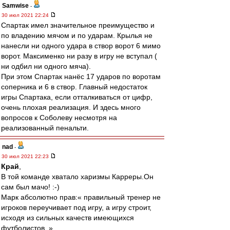
Samwise
-
30 июл 2021 22:24
Спартак имел значительное преимущество и
по владению мячом и по ударам. Крылья не
нанесли ни одного удара в створ ворот 6 мимо
ворот. Максименко ни разу в игру не вступал (
ни одбил ни одного мяча).
При этом Спартак нанёс 17 ударов по воротам
соперника и 6 в створ. Главный недостаток
игры Спартака, если отталкиваться от цифр,
очень плохая реализация. И здесь много
вопросов к Соболеву несмотря на
реализованный пенальти.
nad
-
30 июл 2021 22:23
Край
,
В той команде хватало харизмы Карреры.Он
сам был мачо! :-)
Марк абсолютно прав:« правильный тренер не
игроков переучивает под игру, а игру строит,
исходя из сильных качеств имеющихся
футболистов. »