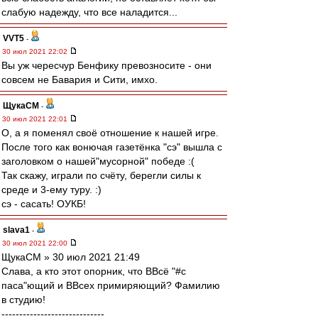
слабую надежду, что все наладится...
VVT5
-
30 июл 2021 22:02
Вы уж чересчур Бенфику превозносите - они
совсем не Бавария и Сити, имхо.
ЩукаСМ
-
30 июл 2021 22:01
О, а я поменял своё отношение к нашей игре.
После того как вонючая газетёнка "сэ" вышла с
заголовком о нашей"мусорной" победе :(
Так скажу, играли по счёту, берегли силы к
среде и 3-ему туру. :)
сэ - сасать! ОУКБ!
slava1
-
30 июл 2021 22:00
ЩукаСМ » 30 июл 2021 21:49
Слава, а кто этот опорник, что ВВсё "#с
паса"ющий и ВВсех примиряющий? Фамилию
в студию!
-----------------------------