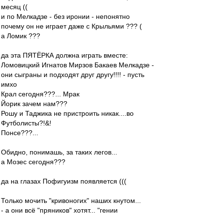
месяц ((
и по Мелкадзе - без иронии - непонятно
почему он не играет даже с Крыльями ??? (
а Ломик ???
да эта ПЯТЁРКА должна играть вместе:
Ломовицкий Игнатов Мирзов Бакаев Мелкадзе -
они сыграны и подходят друг другу!!!! - пусть
имхо
Крал сегодня???... Мрак
Йорик зачем нам???
Рошу и Таджика не пристроить никак....во
Футболисты?!&!
Понсе???...
Обидно, понимашь, за таких легов...
а Мозес сегодня???
да на глазах Пофигуизм появляется (((
Только мочить "кривоногих" наших кнутом...
- а они всё "пряников" хотят... "гении