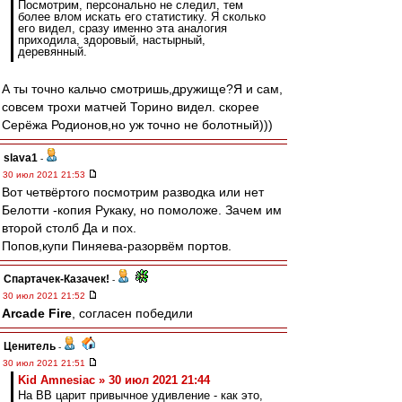
Посмотрим, персонально не следил, тем
более влом искать его статистику. Я сколько
его видел, сразу именно эта аналогия
приходила, здоровый, настырный,
деревянный.
А ты точно кальчо смотришь,дружище?Я и сам,
совсем трохи матчей Торино видел. скорее
Серёжа Родионов,но уж точно не болотный)))
slava1
-
30 июл 2021 21:53
Вот четвёртого посмотрим разводка или нет
Белотти -копия Рукаку, но помоложе. Зачем им
второй столб Да и пох.
Попов,купи Пиняева-разорвём портов.
Спартачек-Казачек!
-
30 июл 2021 21:52
Arcade Fire
, согласен победили
Ценитель
-
30 июл 2021 21:51
Kid Amnesiac » 30 июл 2021 21:44
На ВВ царит привычное удивление - как это,