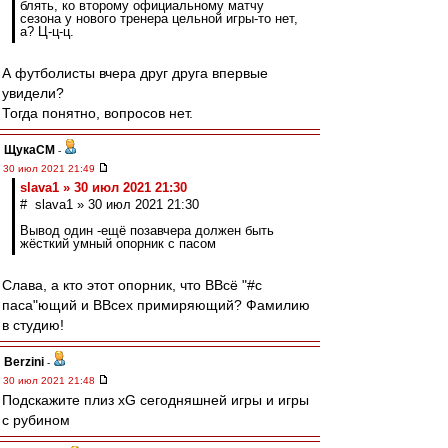
блять, ко второму официальному матчу
сезона у нового тренера цельной игры-то нет,
а? Ц-ц-ц.
А футболисты вчера друг друга впервые
увидели?
Тогда понятно, вопросов нет.
ЩукаСМ
-
30 июл 2021 21:49
slava1 » 30 июл 2021 21:30
# slava1 » 30 июл 2021 21:30
Вывод один -ещё позавчера должен быть
жёсткий умный опорник с пасом
Слава, а кто этот опорник, что ВВсё "#с
паса"ющий и ВВсех примиряющий? Фамилию
в студию!
Berzini
-
30 июл 2021 21:48
Подскажите плиз xG сегодняшней игры и игры
с рубином