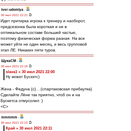
tver-udomlya
-
30 июл 2021 22:21
Идет притирка игрока к тренеру и наоборот,
предсезонка была короткая и не в
оптимальном составе большей частью,
поэтому физическая форма разная. На все
может уйти не один месяц, и весь групповой
этап ЛЕ. Никаких пяти туров.
ЩукаСМ
-
30 июл 2021 22:16
slava1 » 30 июл 2021 22:00
Ну может Бускетс)
Жена - Федуна (с)....(спартаковская прибаутка)
Сделайте Лёне так приятно, чтоб он и на
Бускетса отмусолил :)
<C>
mmmmm
-
30 июл 2021 22:15
Край » 30 июл 2021 22:11