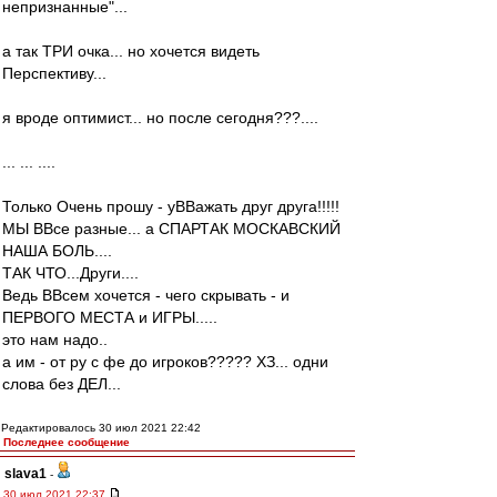
непризнанные"...
а так ТРИ очка... но хочется видеть
Перспективу...
я вроде оптимист... но после сегодня???....
... ... ....
Только Очень прошу - уВВажать друг друга!!!!!
МЫ ВВсе разные... а СПАРТАК МОСКАВСКИЙ
НАША БОЛЬ....
ТАК ЧТО...Други....
Ведь ВВсем хочется - чего скрывать - и
ПЕРВОГО МЕСТА и ИГРЫ.....
это нам надо..
а им - от ру с фе до игроков????? ХЗ... одни
слова без ДЕЛ...
Редактировалось 30 июл 2021 22:42
Последнее сообщение
slava1
-
30 июл 2021 22:37