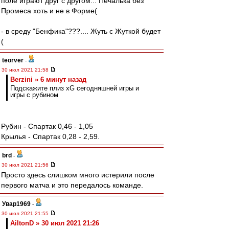
поле играют друг с другом... Печалька без
Промеса хоть и не в Форме(
- в среду "Бенфика"???.... Жуть с Жуткой будет
(
teorver
-
30 июл 2021 21:58
Berzini » 6 минут назад
Подскажите плиз xG сегодняшней игры и
игры с рубином
Рубин - Спартак 0,46 - 1,05
Крылья - Спартак 0,28 - 2,59.
brd
-
30 июл 2021 21:56
Просто здесь слишком много истерили после
первого матча и это передалось команде.
Увар1969
-
30 июл 2021 21:55
AiltonD » 30 июл 2021 21:26