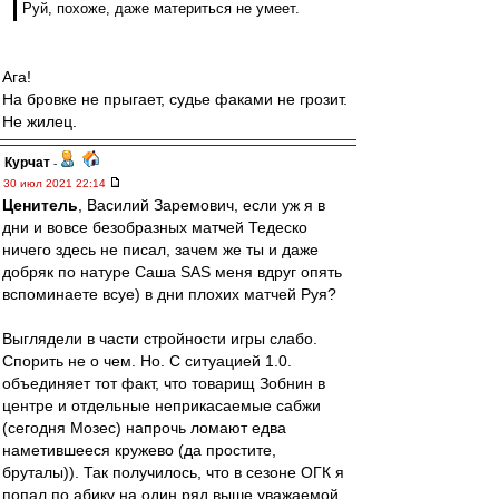
Руй, похоже, даже материться не умеет.
Ага!
На бровке не прыгает, судье факами не грозит.
Не жилец.
Курчат
-
30 июл 2021 22:14
Ценитель
, Василий Заремович, если уж я в
дни и вовсе безобразных матчей Тедеско
ничего здесь не писал, зачем же ты и даже
добряк по натуре Саша SAS меня вдруг опять
вспоминаете всуе) в дни плохих матчей Руя?
Выглядели в части стройности игры слабо.
Спорить не о чем. Но. С ситуацией 1.0.
объединяет тот факт, что товарищ Зобнин в
центре и отдельные неприкасаемые сабжи
(сегодня Мозес) напрочь ломают едва
наметившееся кружево (да простите,
бруталы)). Так получилось, что в сезоне ОГК я
попал по абику на один ряд выше уважаемой