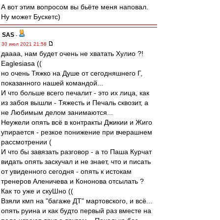
А вот этим вопросом вы бьёте меня наповал.
Ну может Бускетс)
SAS
-
30 июл 2021 21:58
даааа, нам будет очень не хватать Хулио ?!
Eaglesiasа ((
но очень Тяжко на Душе от сегодняшнего Г,
показанного нашей командой...
И что больше всего печалит - это их лица, как
из забоя вышли - Тяжесть и Печаль сквозит, а
не Любимым делом занимаются...
Неужели опять всё в контракты Джикии и Жиго
упирается - резкое понижение при вчерашнем
рассмотрении (
И что бы завязать разговор - а то Паша Курчат
видать опять заскучал и не знает, что и писать
от увиденного сегодня - опять к истокам
тренеров Аленичева и Кононова отсылать ?
Как то уже и скуШно ((
Взяли кмп на "багаже ДТ" мартовского, и всё...
опять руина и как будто первый раз вместе на