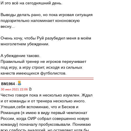
И это всё на сегодняшний день.
Выводы делать рано, но пока игровая ситуация
подозрительно напоминает кононовскую
весну...
Очень хочу, чтобы Руй разубедил меня в моём
многолетнем убеждении.
А убеждение таково.
Правильный тренер не игроков переучивает
под игру, а игру строит, исходя из сильных
качеств имеющихся футболистов.
BM1964
-
30 июл 2021 22:06
Честно говоря пока я несколько изумлен. Ждал
и от команды и от тренера несколько иного.
Утешая,себя вспоминаю, что и Бесков и
Романцев (я имею в виду первый чемпионат
России, когда ОИР собрал совершенно новую
команду) поначалу пробуксовывали. Понимаю
всю слабость аналогий, но оставляет хотя бы