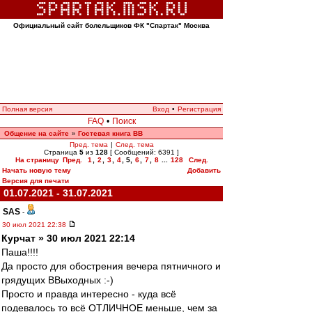
Официальный сайт болельщиков ФК "Спартак" Москва
Полная версия
Вход
•
Регистрация
FAQ
•
Поиск
Общение на сайте
Гостевая книга ВВ
»
Пред. тема
|
След. тема
Страница
5
из
128
[ Сообщений: 6391 ]
На страницу
Пред.
1
,
2
,
3
,
4
,
5
,
6
,
7
,
8
...
128
След.
Начать новую тему
Добавить
Версия для печати
01.07.2021 - 31.07.2021
SAS
-
30 июл 2021 22:38
Курчат » 30 июл 2021 22:14
Паша!!!!
Да просто для обострения вечера пятничного и
грядущих ВВыходных :-)
Просто и правда интересно - куда всё
подевалось то всё ОТЛИЧНОЕ меньше, чем за