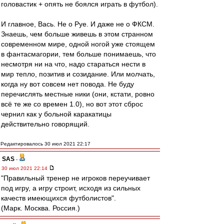
головастик + опять не боялся играть в футбол).
И главное, Вась. Не о Руе. И даже не о ФКСМ.
Знаешь, чем больше живешь в этом странном
современном мире, одной ногой уже стоящем
в фантасмагории, тем больше понимаешь, что
несмотря ни на что, надо стараться нести в
мир тепло, позитив и созидание. Или молчать,
когда ну вот совсем нет повода. Не буду
перечислять местные ники (они, кстати, ровно
всё те же со времен 1.0), но вот этот сброс
чернил как у больной каракатицы
действительно говорящий.
Редактировалось 30 июл 2021 22:17
SAS
-
30 июл 2021 22:14
"Правильный тренер не игроков переучивает
под игру, а игру строит, исходя из сильных
качеств имеющихся футболистов".
(Марк. Москва. Россия.)