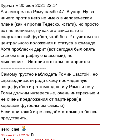
Курчат » 30 июл 2021 22:14
А я смотрел на Рому намбе 47. В упор. Ну вот
ничего против него не имею в человеческом
плане (как и против Тедеско, кстати), но просто
вот не понимаю, ну как его вписать то в
спартаковский футбол, чтоб без -2 с учетом его
центрального положения и статуса в команде.
Хотя проблески дарит (вот сегодня был опять
слалом в штрафную классный), но
мышление... История и в этом повторяется.
-----------------------------
Cамому грустно наблюдать Ромин ,,застой", но
справедливости ради скажу неожиданную
вещь,футбол игра командна, и у Ромы и не у
Ромы должны интересные, очень интересныe и
не очень предложения от партнёров( в
хорошем футбольном смысле)
Если при такой игре создаём столько,то боюсь
представить...
serg_chel
-
30 июл 2021 22:37