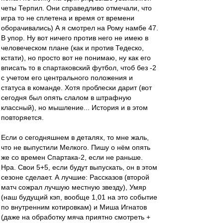
четы Терпил. Они справедливо отмечали, что
игра то не сплетена и время от времени
оборачивались) А я смотрел на Рому намбе 47.
В упор. Ну вот ничего против него не имею в
человеческом плане (как и против Тедеско,
кстати), но просто вот не понимаю, ну как его
вписать то в спартаковский футбол, чтоб без -2
с учетом его центрального положения и
статуса в команде. Хотя проблески дарит (вот
сегодня был опять слалом в штрафную
классный), но мышление... История и в этом
повторяется.
Если о сегодняшнем в деталях, то мне жаль,
что не выпустили Мелкого. Пишу о нём опять
же со времен Спартака-2, если не раньше.
Нра. Свои 5+5, если будут выпускать, он в этом
сезоне сделает. А лучшие: Рассказов (второй
матч сожрал лучшую местную звезду), Умяр
(наш будущий кэп, вообще 1,01 на это событие
по внутренним котировкам) и Миша Игнатов
(даже на обработку мяча приятно смотреть +