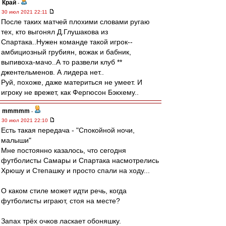
Край
-
30 июл 2021 22:11
После таких матчей плохими словами ругаю
тех, кто выгонял Д.Глушакова из
Спартака..Нужен команде такой игрок--
амбициозный грубиян, вожак и бабник,
выпивоха-мачо..А то развели клуб **
джентельменов. А лидера нет..
Руй, похоже, даже материться не умеет. И
игроку не врежет, как Фергюсон Бэкхему..
mmmmm
-
30 июл 2021 22:10
Есть такая передача - "Спокойной ночи,
малыши"
Мне постоянно казалось, что сегодня
футболисты Самары и Спартака насмотрелись
Хрюшу и Степашку и просто спали на ходу...
О каком стиле может идти речь, когда
футболисты играют, стоя на месте?
Запах трёх очков ласкает обоняшку.