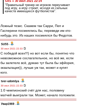
SAS » 30 июл 2021 22:14
"Правильный тренер не игроков переучивает
под игру, а игру строит, исходя из сильных
качеств имеющихся футболистов".
Ложный тезис. Скажем так Сарри, Пеп и
Гасперини посмеялись бы, переведи им кто-
нибудь это. Из наших посмеялся бы Федотов.
SU55
-
30 июл 2021 22:33
С победой всех!!!) но вот если бы, понятно что
невозможное сослагательное, но всë же, если
бы залетело всë, думаю тут была бы эфйория,
экзальтация)), лучше уж так, может и купят
кого.
tver-udomlya
-
30 июл 2021 22:33
1:0 чемпионский счёт для нас, половину
матчей выиграли так. Может, начало положили.
Увар1969
-