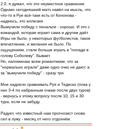
2.0, я думал, что это неуместное сравнение.
Однако сегодняшний матч навёл на мысль, что
что-то в Руе всё-таки есть от Кононова -
надеюсь, это иллюзия.
Вымучили победу с пенальти - хорошо. И это с
командой, которая играет сама и другим даёт.
Игры не было, у некоторых футболистов, такое
впечатление, и желания не было. По
ощущениям, стали больше играть в "попади в
голову Соболеву". Бывает.
Но, напоминаю всем романтикам, что за
"нормально играли" даже одно очко не дают, а
за "вымучили победу" - сразу три.
Мне надоело сравнивать Руя и Тедеско (пока у
них 3-4 по набранным очкам после двух туров)
- вернусь к этому вопросу после 10, 15 и 30
тура, если не забуду.
Радует, что известный нам прогнозист снова
сел в лужу - месяц от него отдохнём.