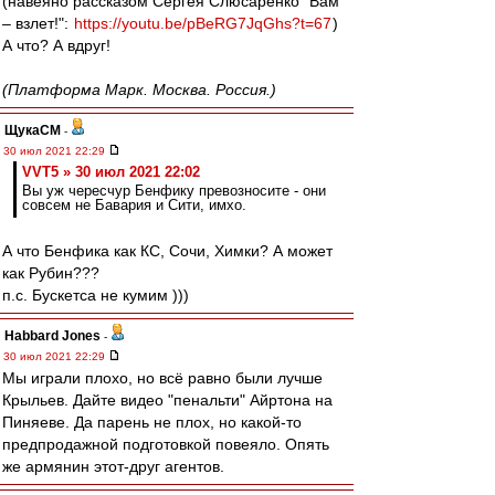
(навеяно рассказом Сергея Слюсаренко "Вам
– взлет!":
https://youtu.be/pBeRG7JqGhs?t=67
)
А что? А вдруг!
(Платформа Марк. Москва. Россия.)
ЩукаСМ
-
30 июл 2021 22:29
VVT5 » 30 июл 2021 22:02
Вы уж чересчур Бенфику превозносите - они
совсем не Бавария и Сити, имхо.
А что Бенфика как КС, Сочи, Химки? А может
как Рубин???
п.с. Бускетса не кумим )))
Habbard Jones
-
30 июл 2021 22:29
Мы играли плохо, но всё равно были лучше
Крыльев. Дайте видео "пенальти" Айртона на
Пиняеве. Да парень не плох, но какой-то
предпродажной подготовкой повеяло. Опять
же армянин этот-друг агентов.