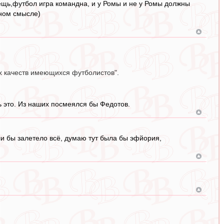
ещь,футбол игра командна, и у Ромы и не у Ромы должны
ьном смысле)
ых качеств имеющихся футболистов".
ь это. Из наших посмеялся бы Федотов.
сли бы залетело всë, думаю тут была бы эфйория,