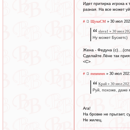
Идет притирка игрока к
разная. На все может уй
#
ЩукаСМ
» 30 июл 202
slava1 » 30 июл 20
Ну может Бускетс)
Жена - Федуна (с)....(с
Сделайте Лёне так прият
<C>
#
mmmmm
» 30 июл 202
Край » 30 июл 202
Руй, похоже, даже 
Ага!
На бровке не прыгает, с
Не жилец.