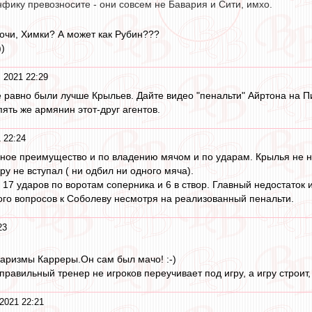
фику превозносите - они совсем не Бавария и Сити, имхо.
Сочи, Химки? А может как Рубин???
))
 2021 22:29
ё равно были лучше Крыльев. Дайте видео "пенальти" Айртона на П
ять же армянин этот-друг агентов.
 22:24
ное преимущество и по владению мячом и по ударам. Крылья не на
ру не вступал ( ни одбил ни одного мяча).
17 ударов по воротам соперника и 6 в створ. Главный недостаток 
ого вопросов к Соболеву несмотря на реализованный пенальти.
23
харизмы Карреры.Он сам был мачо! :-)
правильный тренер не игроков переучивает под игру, а игру строит
2021 22:21