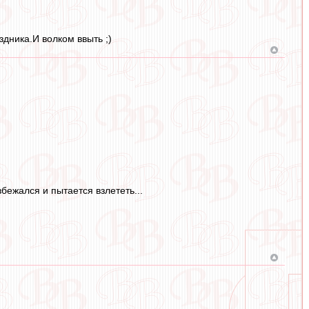
дника.И волком ввыть ;)
бежался и пытается взлететь...