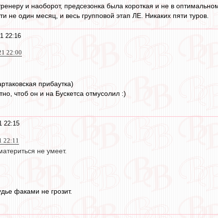
 тренеру и наоборот, предсезонка была короткая и не в оптимальн
ти не один месяц, и весь групповой этап ЛЕ. Никаких пяти туров.
1 22:16
21 22:00
партаковская прибаутка)
но, чтоб он и на Бускетса отмусолил :)
1 22:15
1 22:11
материться не умеет.
удье факами не грозит.