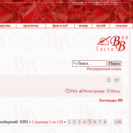
орумы
прогнозы
фан-клуб
юмор
музей
ссылки
Расширенный поиск
FAQ
Регистрация
Вход
Календарь ВВ
5
ообщений: 6391 •
Страница
5
из
128
•
1
2
3
4
6
7
8
...
128