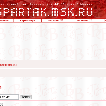
оманда
карта мира
магазин ВВ
гостевая ВВ
ф
вая книга ВВ
21
С
38