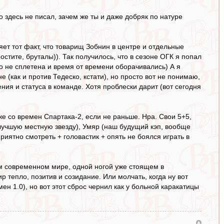
о здесь не писал, зачем же ты и даже добряк по натуре
яет тот факт, что товарищ Зобнин в центре и отдельные
тите, бруталы)). Так получилось, что в сезоне ОГК я попал
о не сплетена и время от времени оборачивались) А я
 (как и против Тедеско, кстати), но просто вот не понимаю,
ения и статуса в команде. Хотя проблески дарит (вот сегодня
же со времен Спартака-2, если не раньше. Нра. Свои 5+5,
л лучшую местную звезду), Умяр (наш будущий кэп, вообще
риятно смотреть + головастик + опять не боялся играть в
ом современном мире, одной ногой уже стоящем в
 тепло, позитив и созидание. Или молчать, когда ну вот
мен 1.0), но вот этот сброс чернил как у больной каракатицы