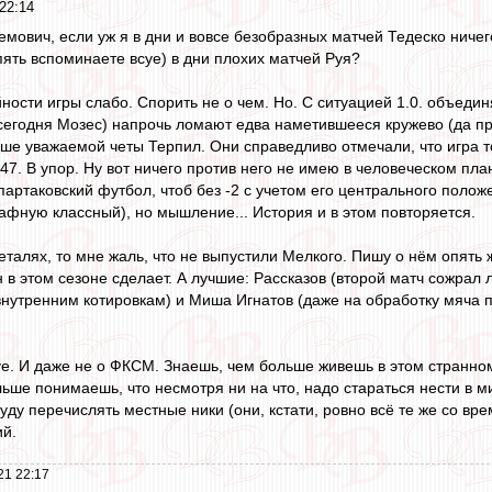
22:14
емович, если уж я в дни и вовсе безобразных матчей Тедеско ничег
ять вспоминаете всуе) в дни плохих матчей Руя?
ности игры слабо. Спорить не о чем. Но. С ситуацией 1.0. объедин
егодня Мозес) напрочь ломают едва наметившееся кружево (да прос
ыше уважаемой четы Терпил. Они справедливо отмечали, что игра т
7. В упор. Ну вот ничего против него не имею в человеческом плане
 спартаковский футбол, чтоб без -2 с учетом его центрального полож
афную классный), но мышление... История и в этом повторяется.
талях, то мне жаль, что не выпустили Мелкого. Пишу о нём опять 
н в этом сезоне сделает. А лучшие: Рассказов (второй матч сожра
внутренним котировкам) и Миша Игнатов (даже на обработку мяча п
Руе. И даже не о ФКСМ. Знаешь, чем больше живешь в этом странн
ше понимаешь, что несмотря ни на что, надо стараться нести в мир
уду перечислять местные ники (они, кстати, ровно всё те же со вре
ий.
21 22:17