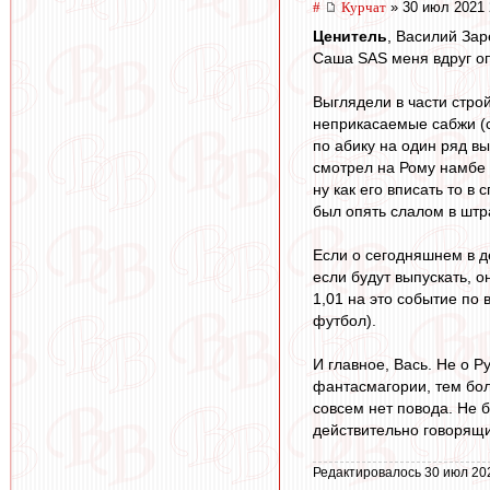
#
Курчат
» 30 июл 2021 
Ценитель
, Василий Зар
Саша SAS меня вдруг оп
Выглядели в части строй
неприкасаемые сабжи (с
по абику на один ряд в
смотрел на Рому намбе 4
ну как его вписать то в
был опять слалом в штр
Если о сегодняшнем в де
если будут выпускать, о
1,01 на это событие по 
футбол).
И главное, Вась. Не о 
фантасмагории, тем боль
совсем нет повода. Не б
действительно говорящ
Редактировалось 30 июл 20