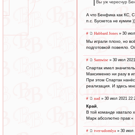
Вы уж чересчур Бен
А что Бенфика как КС, 
п.с. Бускетса не кумим )
#
Habbard Jones
» 30 июл
Мы играли плохо, но вс
подготовкой повеяло. Оп
#
Samwise
» 30 июл 2021
Спартак имел значитель
Максименко ни разу в иг
При этом Спартак нанёс 
реализация. И здесь мн
#
nad
» 30 июл 2021 22:
Край
,
В той команде хватало 
Марк абсолютно прав:« 
#
tver-udomlya
» 30 июл 