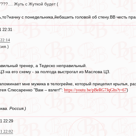
???.... Жуть с Жуткой будет (
,то?начну с понедельника,йебашить головой об стену.ВВ честь праз
1 22:31
 22:14
сия.)
авильный тренер, а Тедеско неправильный.
З на его схему - за полгода выстрогал из Маслова ЦЗ.
апоминает мне мужика в телогрейке, который прицепил крылья, раз
гея Слюсаренко "Вам – взлет!":
)
https://youtu.be/pBeRG7JqGhs?t=67
ва. Россия.)
1 22:29
1 22:02