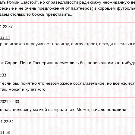
ть Ромин ,,застой", но справедливости ради скажу неожиданную в
ресныe и не очень предложения от партнёров( в хорошем футбол
даём столько,то боюсь представить...
1 22:37
 22:14
 не игроков переучивает под игру, а игру строит, исходя из сильн
ак Сарри, Пеп и Гасперини посмеялись бы, переведи им кто-нибуд
2:33
от если бы, понятно что невозможное сослагательное, но всë же, е
так, может и купят кого.
2021 22:33
ля нас, половину матчей выиграли так. Может, начало положили.
1 22:32
 21:58