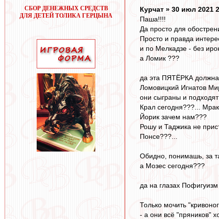
СБОР ДЕНЕЖНЫХ СРЕДСТВ
Курчат » 30 июл 2021 
ДЛЯ ДЕТЕЙ ТОЛИКА ГЕРЦЫНА
Паша!!!!
Да просто для обострен
Просто и правда интере
и по Мелкадзе - без иро
а Ломик ???
да эта ПЯТЁРКА должна 
Ломовицкий Игнатов Мир
они сыграны и подходят д
Крал сегодня???... Мрак
Йорик зачем нам???
Рошу и Таджика не прист
Понсе???...
Обидно, понимашь, за та
а Мозес сегодня???
да на глазах Пофигуизм 
Только мочить "кривоног
- а они всё "пряников" х