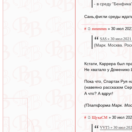
- в среду "Бенфика"
Сань,фигли среды ждать
#
mmmmm
» 30 июл 202
SAS » 30 июл 2021
(Марк. Москва. Рос
Кстати, Каррера был пр
Не хватало у Доменико Ц
Пока что, Спартак Руя н
(навеяно рассказом Сер
А что? А вдруг!
(Платформа Марк. Моск
#
ЩукаСМ
» 30 июл 202
VVT5 » 30 июл 202