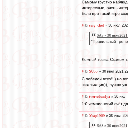
Cамому грустно наблюда
интересные, очень инте
Если при такой игре соз
#
serg_chel
» 30 июл 202
SAS » 30 июл 2021
"Правильный тренер
Ложный тезис. Скажем т
#
SU55
» 30 июл 2021 2
С победой всех!!!) но в
экзальтация)), лучше уж 
#
tver-udomlya
» 30 июл 
1:0 чемпионский счёт д
#
Увар1969
» 30 июл 202
SAS » 30 июл 2021