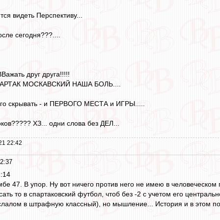
ется видеть Перспективу...
осле сегодня???....
Важать друг друга!!!!!
СПАРТАК МОСКАВСКИЙ НАША БОЛЬ....
его скрывать - и ПЕРВОГО МЕСТА и ИГРЫ.....
оков????? ХЗ... одни слова без ДЕЛ...
21 22:42
2:37
:14
бе 47. В упор. Ну вот ничего против него не имею в человеческом пл
сать то в спартаковский футбол, чтоб без -2 с учетом его централь
 слалом в штрафную классный), но мышление... История и в этом п