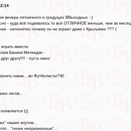
22:14
ия вечера пятничного и грядущих ВВыходных :-)
сно - куда всё подевалось то всё ОТЛИЧНОЕ меньше, чем за месяц 
нии - непонятно почему он не играет даже с Крыльями ??? (
играть вместе:
зов Бакаев Мелкадзе -
руг другу!!!! - пусть имхо
роить никак....во Футболисты?!&!
ких легов...
появляется (((
их" наших кнутом...
отят... "гении непризнанные"...