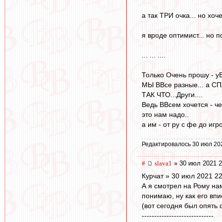
а так ТРИ очка... но хоч
я вроде оптимист... но п
... ... ....
Только Очень прошу - уВ
МЫ ВВсе разные... а 
ТАК ЧТО...Други....
Ведь ВВсем хочется - ч
это нам надо..
а им - от ру с фе до игр
Редактировалось 30 июл 20
#
slava1
» 30 июл 2021 2
Курчат » 30 июл 2021 22
А я смотрел на Рому нам
понимаю, ну как его впи
(вот сегодня был опять
-----------------------------