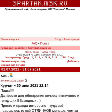
Официальный сайт болельщиков ФК "Спартак" Москва
Полная версия
Вход
•
Регистрация
FAQ
•
Поиск
Общение на сайте
Гостевая книга ВВ
»
Пред. тема
|
След. тема
Страница
5
из
128
[ Сообщений: 6391 ]
На страницу
Пред.
1
,
2
,
3
,
4
,
5
,
6
,
7
,
8
...
128
След.
Начать новую тему
Добавить
Версия для печати
01.07.2021 - 31.07.2021
SAS
-
30 июл 2021 22:38
Курчат » 30 июл 2021 22:14
Паша!!!!
Да просто для обострения вечера пятничного и
грядущих ВВыходных :-)
Просто и правда интересно - куда всё
подевалось то всё ОТЛИЧНОЕ меньше, чем за