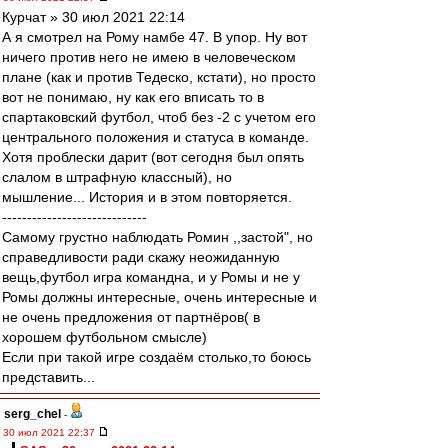
Курчат » 30 июл 2021 22:14
А я смотрел на Рому намбе 47. В упор. Ну вот
ничего против него не имею в человеческом
плане (как и против Тедеско, кстати), но просто
вот не понимаю, ну как его вписать то в
спартаковский футбол, чтоб без -2 с учетом его
центрального положения и статуса в команде.
Хотя проблески дарит (вот сегодня был опять
слалом в штрафную классный), но
мышление... История и в этом повторяется.
-----------------------------
Cамому грустно наблюдать Ромин ,,застой", но
справедливости ради скажу неожиданную
вещь,футбол игра командна, и у Ромы и не у
Ромы должны интересные, очень интересныe и
не очень предложения от партнёров( в
хорошем футбольном смысле)
Если при такой игре создаём столько,то боюсь
представить...
serg_chel
-
30 июл 2021 22:37