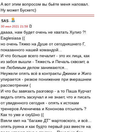
А вот этим вопросом вы бьёте меня наповал.
Ну может Бускетс)
SAS
-
30 июл 2021 21:58
даааа, нам будет очень не хватать Хулио ?!
Eaglesiasа ((
но очень Тяжко на Душе от сегодняшнего Г,
показанного нашей командой...
И что больше всего печалит - это их лица, как
из забоя вышли - Тяжесть и Печаль сквозит, а
не Любимым делом занимаются...
Неужели опять всё в контракты Джикии и Жиго
упирается - резкое понижение при вчерашнем
рассмотрении (
И что бы завязать разговор - а то Паша Курчат
видать опять заскучал и не знает, что и писать
от увиденного сегодня - опять к истокам
тренеров Аленичева и Кононова отсылать ?
Как то уже и скуШно ((
Взяли кмп на "багаже ДТ" мартовского, и всё...
опять руина и как будто первый раз вместе на