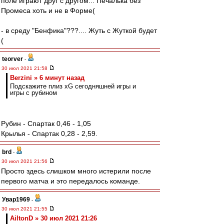
поле играют друг с другом... Печалька без
Промеса хоть и не в Форме(
- в среду "Бенфика"???.... Жуть с Жуткой будет
(
teorver
-
30 июл 2021 21:58
Berzini » 6 минут назад
Подскажите плиз xG сегодняшней игры и
игры с рубином
Рубин - Спартак 0,46 - 1,05
Крылья - Спартак 0,28 - 2,59.
brd
-
30 июл 2021 21:56
Просто здесь слишком много истерили после
первого матча и это передалось команде.
Увар1969
-
30 июл 2021 21:55
AiltonD » 30 июл 2021 21:26