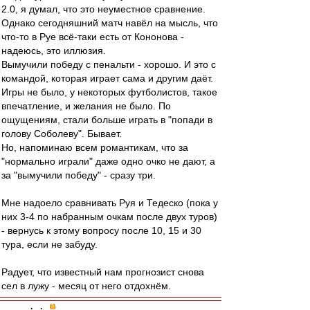
2.0, я думал, что это неуместное сравнение.
Однако сегодняшний матч навёл на мысль, что
что-то в Руе всё-таки есть от Кононова -
надеюсь, это иллюзия.
Вымучили победу с пенальти - хорошо. И это с
командой, которая играет сама и другим даёт.
Игры не было, у некоторых футболистов, такое
впечатление, и желания не было. По
ощущениям, стали больше играть в "попади в
голову Соболеву". Бывает.
Но, напоминаю всем романтикам, что за
"нормально играли" даже одно очко не дают, а
за "вымучили победу" - сразу три.
Мне надоело сравнивать Руя и Тедеско (пока у
них 3-4 по набранным очкам после двух туров)
- вернусь к этому вопросу после 10, 15 и 30
тура, если не забуду.
Радует, что известный нам прогнозист снова
сел в лужу - месяц от него отдохнём.