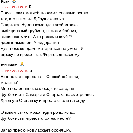
Край
-
30 июл 2021 22:11
После таких матчей плохими словами ругаю
тех, кто выгонял Д.Глушакова из
Спартака..Нужен команде такой игрок--
амбициозный грубиян, вожак и бабник,
выпивоха-мачо..А то развели клуб **
джентельменов. А лидера нет..
Руй, похоже, даже материться не умеет. И
игроку не врежет, как Фергюсон Бэкхему..
mmmmm
-
30 июл 2021 22:10
Есть такая передача - "Спокойной ночи,
малыши"
Мне постоянно казалось, что сегодня
футболисты Самары и Спартака насмотрелись
Хрюшу и Степашку и просто спали на ходу...
О каком стиле может идти речь, когда
футболисты играют, стоя на месте?
Запах трёх очков ласкает обоняшку.