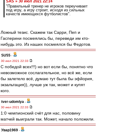
SAS » 30 июл 2021 22:14
"Правильный тренер не игроков переучивает
под игру, а игру строит, исходя из сильных
качеств имеющихся футболистов".
Ложный тезис. Скажем так Сарри, Пеп и
Гасперини посмеялись бы, переведи им кто-
нибудь это. Из наших посмеялся бы Федотов.
SU55
-
30 июл 2021 22:33
С победой всех!!!) но вот если бы, понятно что
невозможное сослагательное, но всë же, если
бы залетело всë, думаю тут была бы эфйория,
экзальтация)), лучше уж так, может и купят
кого.
tver-udomlya
-
30 июл 2021 22:33
1:0 чемпионский счёт для нас, половину
матчей выиграли так. Может, начало положили.
Увар1969
-