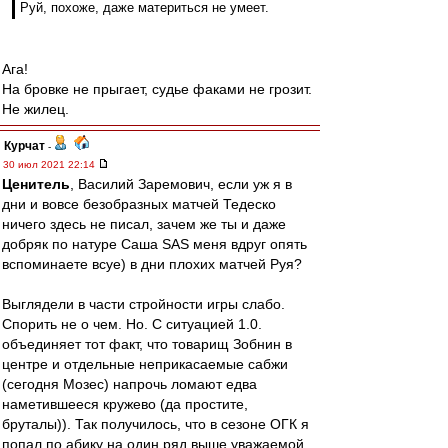
Руй, похоже, даже материться не умеет.
Ага!
На бровке не прыгает, судье факами не грозит.
Не жилец.
Курчат
-
30 июл 2021 22:14
Ценитель
, Василий Заремович, если уж я в
дни и вовсе безобразных матчей Тедеско
ничего здесь не писал, зачем же ты и даже
добряк по натуре Саша SAS меня вдруг опять
вспоминаете всуе) в дни плохих матчей Руя?
Выглядели в части стройности игры слабо.
Спорить не о чем. Но. С ситуацией 1.0.
объединяет тот факт, что товарищ Зобнин в
центре и отдельные неприкасаемые сабжи
(сегодня Мозес) напрочь ломают едва
наметившееся кружево (да простите,
бруталы)). Так получилось, что в сезоне ОГК я
попал по абику на один ряд выше уважаемой