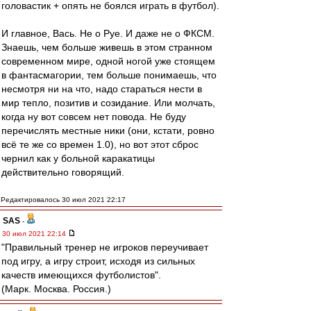
головастик + опять не боялся играть в футбол).
И главное, Вась. Не о Руе. И даже не о ФКСМ.
Знаешь, чем больше живешь в этом странном
современном мире, одной ногой уже стоящем
в фантасмагории, тем больше понимаешь, что
несмотря ни на что, надо стараться нести в
мир тепло, позитив и созидание. Или молчать,
когда ну вот совсем нет повода. Не буду
перечислять местные ники (они, кстати, ровно
всё те же со времен 1.0), но вот этот сброс
чернил как у больной каракатицы
действительно говорящий.
Редактировалось 30 июл 2021 22:17
SAS
-
30 июл 2021 22:14
"Правильный тренер не игроков переучивает
под игру, а игру строит, исходя из сильных
качеств имеющихся футболистов".
(Марк. Москва. Россия.)