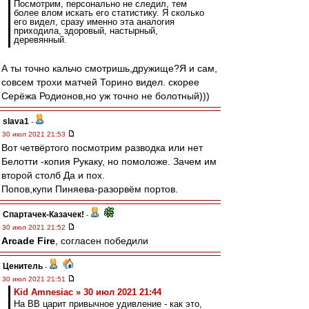
Посмотрим, персонально не следил, тем
более влом искать его статистику. Я сколько
его видел, сразу именно эта аналогия
приходила, здоровый, настырный,
деревянный.
А ты точно кальчо смотришь,дружище?Я и сам,
совсем трохи матчей Торино видел. скорее
Серёжа Родионов,но уж точно не болотный)))
slava1
-
30 июл 2021 21:53
Вот четвёртого посмотрим разводка или нет
Белотти -копия Рукаку, но помоложе. Зачем им
второй столб Да и пох.
Попов,купи Пиняева-разорвём портов.
Спартачек-Казачек!
-
30 июл 2021 21:52
Arcade Fire
, согласен победили
Ценитель
-
30 июл 2021 21:51
Kid Amnesiac » 30 июл 2021 21:44
На ВВ царит привычное удивление - как это,