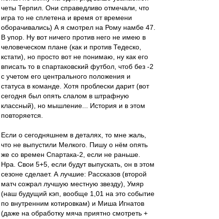
четы Терпил. Они справедливо отмечали, что
игра то не сплетена и время от времени
оборачивались) А я смотрел на Рому намбе 47.
В упор. Ну вот ничего против него не имею в
человеческом плане (как и против Тедеско,
кстати), но просто вот не понимаю, ну как его
вписать то в спартаковский футбол, чтоб без -2
с учетом его центрального положения и
статуса в команде. Хотя проблески дарит (вот
сегодня был опять слалом в штрафную
классный), но мышление... История и в этом
повторяется.
Если о сегодняшнем в деталях, то мне жаль,
что не выпустили Мелкого. Пишу о нём опять
же со времен Спартака-2, если не раньше.
Нра. Свои 5+5, если будут выпускать, он в этом
сезоне сделает. А лучшие: Рассказов (второй
матч сожрал лучшую местную звезду), Умяр
(наш будущий кэп, вообще 1,01 на это событие
по внутренним котировкам) и Миша Игнатов
(даже на обработку мяча приятно смотреть +