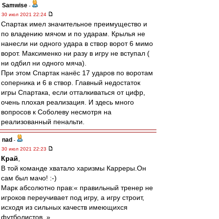
Samwise
-
30 июл 2021 22:24
Спартак имел значительное преимущество и
по владению мячом и по ударам. Крылья не
нанесли ни одного удара в створ ворот 6 мимо
ворот. Максименко ни разу в игру не вступал (
ни одбил ни одного мяча).
При этом Спартак нанёс 17 ударов по воротам
соперника и 6 в створ. Главный недостаток
игры Спартака, если отталкиваться от цифр,
очень плохая реализация. И здесь много
вопросов к Соболеву несмотря на
реализованный пенальти.
nad
-
30 июл 2021 22:23
Край
,
В той команде хватало харизмы Карреры.Он
сам был мачо! :-)
Марк абсолютно прав:« правильный тренер не
игроков переучивает под игру, а игру строит,
исходя из сильных качеств имеющихся
футболистов. »