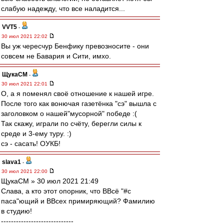
слабую надежду, что все наладится...
VVT5
-
30 июл 2021 22:02
Вы уж чересчур Бенфику превозносите - они
совсем не Бавария и Сити, имхо.
ЩукаСМ
-
30 июл 2021 22:01
О, а я поменял своё отношение к нашей игре.
После того как вонючая газетёнка "сэ" вышла с
заголовком о нашей"мусорной" победе :(
Так скажу, играли по счёту, берегли силы к
среде и 3-ему туру. :)
сэ - сасать! ОУКБ!
slava1
-
30 июл 2021 22:00
ЩукаСМ » 30 июл 2021 21:49
Слава, а кто этот опорник, что ВВсё "#с
паса"ющий и ВВсех примиряющий? Фамилию
в студию!
-----------------------------