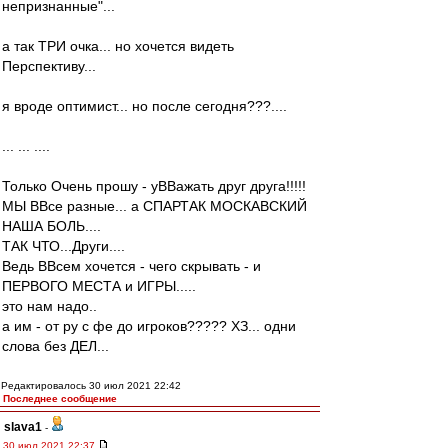
непризнанные"...
а так ТРИ очка... но хочется видеть
Перспективу...
я вроде оптимист... но после сегодня???....
... ... ....
Только Очень прошу - уВВажать друг друга!!!!!
МЫ ВВсе разные... а СПАРТАК МОСКАВСКИЙ
НАША БОЛЬ....
ТАК ЧТО...Други....
Ведь ВВсем хочется - чего скрывать - и
ПЕРВОГО МЕСТА и ИГРЫ.....
это нам надо..
а им - от ру с фе до игроков????? ХЗ... одни
слова без ДЕЛ...
Редактировалось 30 июл 2021 22:42
Последнее сообщение
slava1
-
30 июл 2021 22:37