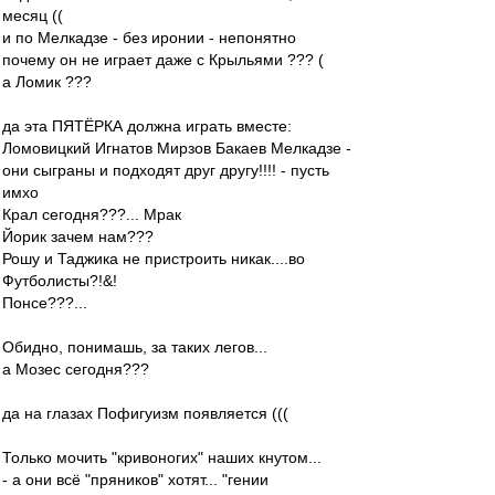
месяц ((
и по Мелкадзе - без иронии - непонятно
почему он не играет даже с Крыльями ??? (
а Ломик ???
да эта ПЯТЁРКА должна играть вместе:
Ломовицкий Игнатов Мирзов Бакаев Мелкадзе -
они сыграны и подходят друг другу!!!! - пусть
имхо
Крал сегодня???... Мрак
Йорик зачем нам???
Рошу и Таджика не пристроить никак....во
Футболисты?!&!
Понсе???...
Обидно, понимашь, за таких легов...
а Мозес сегодня???
да на глазах Пофигуизм появляется (((
Только мочить "кривоногих" наших кнутом...
- а они всё "пряников" хотят... "гении