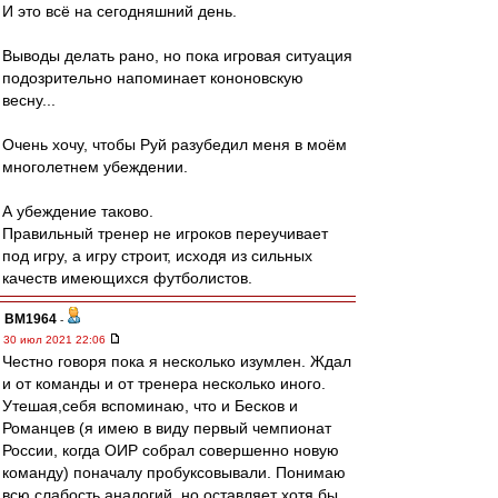
И это всё на сегодняшний день.
Выводы делать рано, но пока игровая ситуация
подозрительно напоминает кононовскую
весну...
Очень хочу, чтобы Руй разубедил меня в моём
многолетнем убеждении.
А убеждение таково.
Правильный тренер не игроков переучивает
под игру, а игру строит, исходя из сильных
качеств имеющихся футболистов.
BM1964
-
30 июл 2021 22:06
Честно говоря пока я несколько изумлен. Ждал
и от команды и от тренера несколько иного.
Утешая,себя вспоминаю, что и Бесков и
Романцев (я имею в виду первый чемпионат
России, когда ОИР собрал совершенно новую
команду) поначалу пробуксовывали. Понимаю
всю слабость аналогий, но оставляет хотя бы