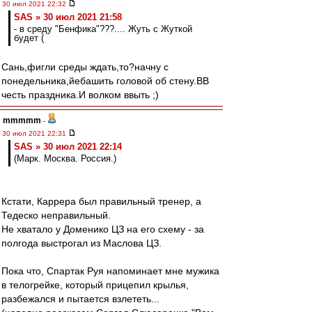
30 июл 2021 22:32
SAS » 30 июл 2021 21:58
- в среду "Бенфика"???.... Жуть с Жуткой
будет (
Сань,фигли среды ждать,то?начну с
понедельника,йебашить головой об стену.ВВ
честь праздника.И волком ввыть ;)
mmmmm
-
30 июл 2021 22:31
SAS » 30 июл 2021 22:14
(Марк. Москва. Россия.)
Кстати, Каррера был правильный тренер, а
Тедеско неправильный.
Не хватало у Доменико ЦЗ на его схему - за
полгода выстрогал из Маслова ЦЗ.
Пока что, Спартак Руя напоминает мне мужика
в телогрейке, который прицепил крылья,
разбежался и пытается взлететь...