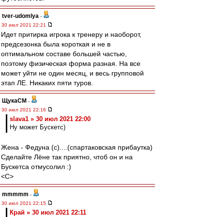
tver-udomlya
-
30 июл 2021 22:21
Идет притирка игрока к тренеру и наоборот,
предсезонка была короткая и не в
оптимальном составе большей частью,
поэтому физическая форма разная. На все
может уйти не один месяц, и весь групповой
этап ЛЕ. Никаких пяти туров.
ЩукаСМ
-
30 июл 2021 22:16
slava1 » 30 июл 2021 22:00
Ну может Бускетс)
Жена - Федуна (с)....(спартаковская прибаутка)
Сделайте Лёне так приятно, чтоб он и на
Бускетса отмусолил :)
<C>
mmmmm
-
30 июл 2021 22:15
Край » 30 июл 2021 22:11