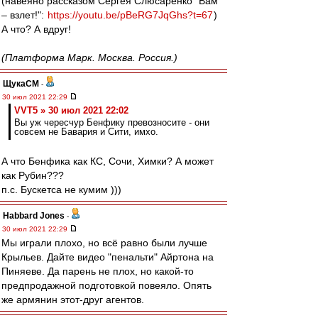
(навеяно рассказом Сергея Слюсаренко "Вам
– взлет!":
https://youtu.be/pBeRG7JqGhs?t=67
)
А что? А вдруг!
(Платформа Марк. Москва. Россия.)
ЩукаСМ
-
30 июл 2021 22:29
VVT5 » 30 июл 2021 22:02
Вы уж чересчур Бенфику превозносите - они
совсем не Бавария и Сити, имхо.
А что Бенфика как КС, Сочи, Химки? А может
как Рубин???
п.с. Бускетса не кумим )))
Habbard Jones
-
30 июл 2021 22:29
Мы играли плохо, но всё равно были лучше
Крыльев. Дайте видео "пенальти" Айртона на
Пиняеве. Да парень не плох, но какой-то
предпродажной подготовкой повеяло. Опять
же армянин этот-друг агентов.