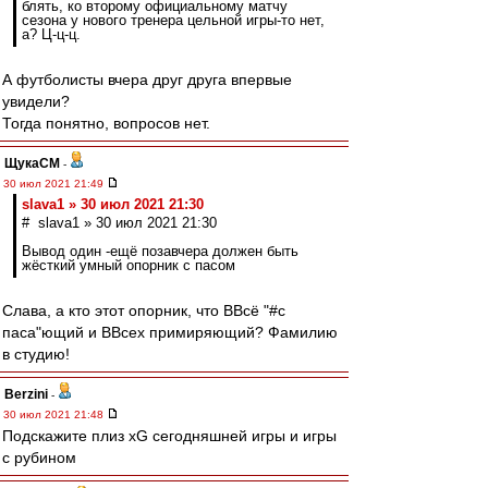
блять, ко второму официальному матчу
сезона у нового тренера цельной игры-то нет,
а? Ц-ц-ц.
А футболисты вчера друг друга впервые
увидели?
Тогда понятно, вопросов нет.
ЩукаСМ
-
30 июл 2021 21:49
slava1 » 30 июл 2021 21:30
# slava1 » 30 июл 2021 21:30
Вывод один -ещё позавчера должен быть
жёсткий умный опорник с пасом
Слава, а кто этот опорник, что ВВсё "#с
паса"ющий и ВВсех примиряющий? Фамилию
в студию!
Berzini
-
30 июл 2021 21:48
Подскажите плиз xG сегодняшней игры и игры
с рубином