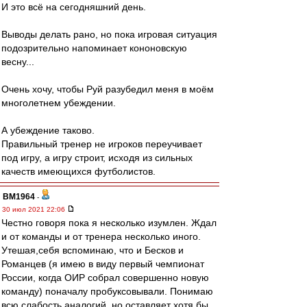
И это всё на сегодняшний день.
Выводы делать рано, но пока игровая ситуация
подозрительно напоминает кононовскую
весну...
Очень хочу, чтобы Руй разубедил меня в моём
многолетнем убеждении.
А убеждение таково.
Правильный тренер не игроков переучивает
под игру, а игру строит, исходя из сильных
качеств имеющихся футболистов.
BM1964
-
30 июл 2021 22:06
Честно говоря пока я несколько изумлен. Ждал
и от команды и от тренера несколько иного.
Утешая,себя вспоминаю, что и Бесков и
Романцев (я имею в виду первый чемпионат
России, когда ОИР собрал совершенно новую
команду) поначалу пробуксовывали. Понимаю
всю слабость аналогий, но оставляет хотя бы