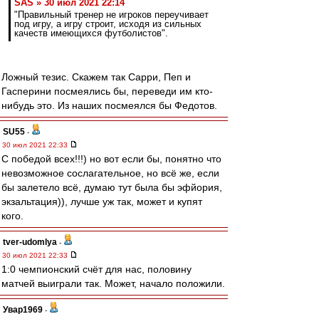
SAS » 30 июл 2021 22:14
"Правильный тренер не игроков переучивает
под игру, а игру строит, исходя из сильных
качеств имеющихся футболистов".
Ложный тезис. Скажем так Сарри, Пеп и
Гасперини посмеялись бы, переведи им кто-
нибудь это. Из наших посмеялся бы Федотов.
SU55
-
30 июл 2021 22:33
С победой всех!!!) но вот если бы, понятно что
невозможное сослагательное, но всë же, если
бы залетело всë, думаю тут была бы эфйория,
экзальтация)), лучше уж так, может и купят
кого.
tver-udomlya
-
30 июл 2021 22:33
1:0 чемпионский счёт для нас, половину
матчей выиграли так. Может, начало положили.
Увар1969
-