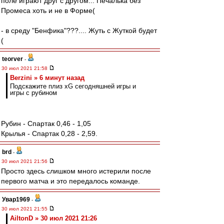
поле играют друг с другом... Печалька без
Промеса хоть и не в Форме(
- в среду "Бенфика"???.... Жуть с Жуткой будет
(
teorver
-
30 июл 2021 21:58
Berzini » 6 минут назад
Подскажите плиз xG сегодняшней игры и
игры с рубином
Рубин - Спартак 0,46 - 1,05
Крылья - Спартак 0,28 - 2,59.
brd
-
30 июл 2021 21:56
Просто здесь слишком много истерили после
первого матча и это передалось команде.
Увар1969
-
30 июл 2021 21:55
AiltonD » 30 июл 2021 21:26