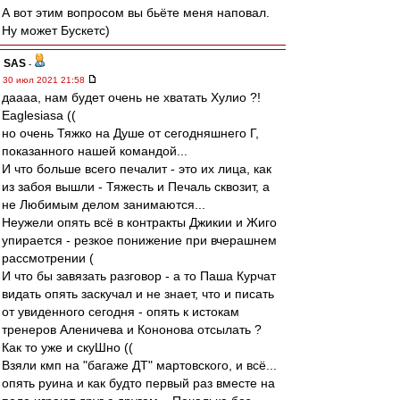
А вот этим вопросом вы бьёте меня наповал.
Ну может Бускетс)
SAS
-
30 июл 2021 21:58
даааа, нам будет очень не хватать Хулио ?!
Eaglesiasа ((
но очень Тяжко на Душе от сегодняшнего Г,
показанного нашей командой...
И что больше всего печалит - это их лица, как
из забоя вышли - Тяжесть и Печаль сквозит, а
не Любимым делом занимаются...
Неужели опять всё в контракты Джикии и Жиго
упирается - резкое понижение при вчерашнем
рассмотрении (
И что бы завязать разговор - а то Паша Курчат
видать опять заскучал и не знает, что и писать
от увиденного сегодня - опять к истокам
тренеров Аленичева и Кононова отсылать ?
Как то уже и скуШно ((
Взяли кмп на "багаже ДТ" мартовского, и всё...
опять руина и как будто первый раз вместе на