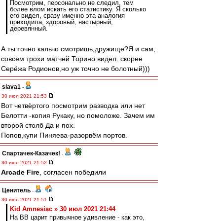
Посмотрим, персонально не следил, тем
более влом искать его статистику. Я сколько
его видел, сразу именно эта аналогия
приходила, здоровый, настырный,
деревянный.
А ты точно кальчо смотришь,дружище?Я и сам,
совсем трохи матчей Торино видел. скорее
Серёжа Родионов,но уж точно не болотный)))
slava1
-
30 июл 2021 21:53
Вот четвёртого посмотрим разводка или нет
Белотти -копия Рукаку, но помоложе. Зачем им
второй столб Да и пох.
Попов,купи Пиняева-разорвём портов.
Спартачек-Казачек!
-
30 июл 2021 21:52
Arcade Fire
, согласен победили
Ценитель
-
30 июл 2021 21:51
Kid Amnesiac » 30 июл 2021 21:44
На ВВ царит привычное удивление - как это,