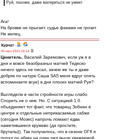
Руй, похоже, даже материться не умеет.
Ага!
На бровке не прыгает, судье факами не грозит.
Не жилец.
Курчат
-
30 июл 2021 22:14
Ценитель
, Василий Заремович, если уж я в
дни и вовсе безобразных матчей Тедеско
ничего здесь не писал, зачем же ты и даже
добряк по натуре Саша SAS меня вдруг опять
вспоминаете всуе) в дни плохих матчей Руя?
Выглядели в части стройности игры слабо.
Спорить не о чем. Но. С ситуацией 1.0.
объединяет тот факт, что товарищ Зобнин в
центре и отдельные неприкасаемые сабжи
(сегодня Мозес) напрочь ломают едва
наметившееся кружево (да простите,
бруталы)). Так получилось, что в сезоне ОГК я
попал по абику на один ряд выше уважаемой