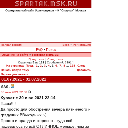
Официальный сайт болельщиков ФК "Спартак" Москва
Полная версия
Вход
•
Регистрация
FAQ
•
Поиск
Общение на сайте
Гостевая книга ВВ
»
Пред. тема
|
След. тема
Страница
5
из
128
[ Сообщений: 6391 ]
На страницу
Пред.
1
,
2
,
3
,
4
,
5
,
6
,
7
,
8
...
128
След.
Начать новую тему
Добавить
Версия для печати
01.07.2021 - 31.07.2021
SAS
-
30 июл 2021 22:38
Курчат » 30 июл 2021 22:14
Паша!!!!
Да просто для обострения вечера пятничного и
грядущих ВВыходных :-)
Просто и правда интересно - куда всё
подевалось то всё ОТЛИЧНОЕ меньше, чем за