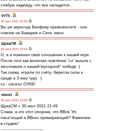
слабую надежду, что все наладится...
VVT5
-
30 июл 2021 22:02
Вы уж чересчур Бенфику превозносите - они
совсем не Бавария и Сити, имхо.
ЩукаСМ
-
30 июл 2021 22:01
О, а я поменял своё отношение к нашей игре.
После того как вонючая газетёнка "сэ" вышла с
заголовком о нашей"мусорной" победе :(
Так скажу, играли по счёту, берегли силы к
среде и 3-ему туру. :)
сэ - сасать! ОУКБ!
slava1
-
30 июл 2021 22:00
ЩукаСМ » 30 июл 2021 21:49
Слава, а кто этот опорник, что ВВсё "#с
паса"ющий и ВВсех примиряющий? Фамилию
в студию!
-----------------------------