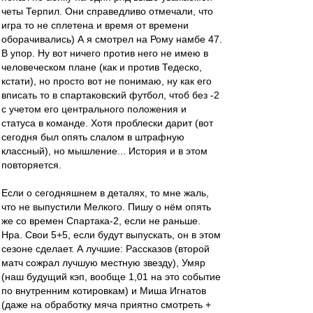
четы Терпил. Они справедливо отмечали, что
игра то не сплетена и время от времени
оборачивались) А я смотрел на Рому намбе 47.
В упор. Ну вот ничего против него не имею в
человеческом плане (как и против Тедеско,
кстати), но просто вот не понимаю, ну как его
вписать то в спартаковский футбол, чтоб без -2
с учетом его центрального положения и
статуса в команде. Хотя проблески дарит (вот
сегодня был опять слалом в штрафную
классный), но мышление... История и в этом
повторяется.
Если о сегодняшнем в деталях, то мне жаль,
что не выпустили Мелкого. Пишу о нём опять
же со времен Спартака-2, если не раньше.
Нра. Свои 5+5, если будут выпускать, он в этом
сезоне сделает. А лучшие: Рассказов (второй
матч сожрал лучшую местную звезду), Умяр
(наш будущий кэп, вообще 1,01 на это событие
по внутренним котировкам) и Миша Игнатов
(даже на обработку мяча приятно смотреть +