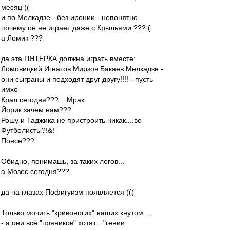
месяц ((
и по Мелкадзе - без иронии - непонятно
почему он не играет даже с Крыльями ??? (
а Ломик ???
да эта ПЯТЁРКА должна играть вместе:
Ломовицкий Игнатов Мирзов Бакаев Мелкадзе -
они сыграны и подходят друг другу!!!! - пусть
имхо
Крал сегодня???... Мрак
Йорик зачем нам???
Рошу и Таджика не пристроить никак....во
Футболисты?!&!
Понсе???...
Обидно, понимашь, за таких легов...
а Мозес сегодня???
да на глазах Пофигуизм появляется (((
Только мочить "кривоногих" наших кнутом...
- а они всё "пряников" хотят... "гении