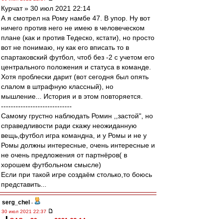
Курчат » 30 июл 2021 22:14
А я смотрел на Рому намбе 47. В упор. Ну вот
ничего против него не имею в человеческом
плане (как и против Тедеско, кстати), но просто
вот не понимаю, ну как его вписать то в
спартаковский футбол, чтоб без -2 с учетом его
центрального положения и статуса в команде.
Хотя проблески дарит (вот сегодня был опять
слалом в штрафную классный), но
мышление... История и в этом повторяется.
-----------------------------
Cамому грустно наблюдать Ромин ,,застой", но
справедливости ради скажу неожиданную
вещь,футбол игра командна, и у Ромы и не у
Ромы должны интересные, очень интересныe и
не очень предложения от партнёров( в
хорошем футбольном смысле)
Если при такой игре создаём столько,то боюсь
представить...
serg_chel
-
30 июл 2021 22:37