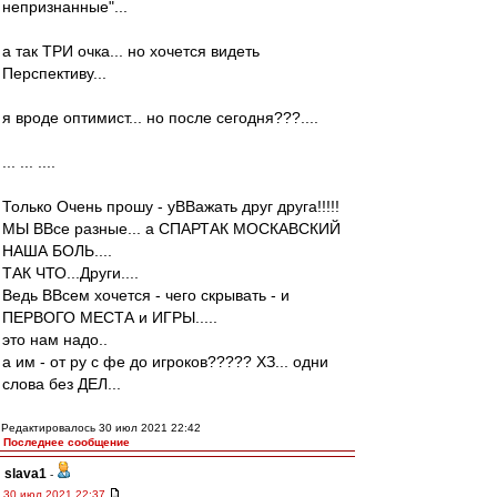
непризнанные"...
а так ТРИ очка... но хочется видеть
Перспективу...
я вроде оптимист... но после сегодня???....
... ... ....
Только Очень прошу - уВВажать друг друга!!!!!
МЫ ВВсе разные... а СПАРТАК МОСКАВСКИЙ
НАША БОЛЬ....
ТАК ЧТО...Други....
Ведь ВВсем хочется - чего скрывать - и
ПЕРВОГО МЕСТА и ИГРЫ.....
это нам надо..
а им - от ру с фе до игроков????? ХЗ... одни
слова без ДЕЛ...
Редактировалось 30 июл 2021 22:42
Последнее сообщение
slava1
-
30 июл 2021 22:37