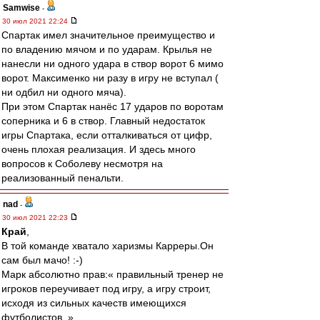
Samwise
-
30 июл 2021 22:24
Спартак имел значительное преимущество и
по владению мячом и по ударам. Крылья не
нанесли ни одного удара в створ ворот 6 мимо
ворот. Максименко ни разу в игру не вступал (
ни одбил ни одного мяча).
При этом Спартак нанёс 17 ударов по воротам
соперника и 6 в створ. Главный недостаток
игры Спартака, если отталкиваться от цифр,
очень плохая реализация. И здесь много
вопросов к Соболеву несмотря на
реализованный пенальти.
nad
-
30 июл 2021 22:23
Край
,
В той команде хватало харизмы Карреры.Он
сам был мачо! :-)
Марк абсолютно прав:« правильный тренер не
игроков переучивает под игру, а игру строит,
исходя из сильных качеств имеющихся
футболистов. »