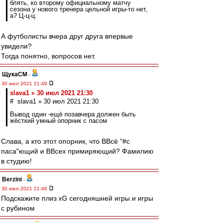
блять, ко второму официальному матчу
сезона у нового тренера цельной игры-то нет,
а? Ц-ц-ц.
А футболисты вчера друг друга впервые
увидели?
Тогда понятно, вопросов нет.
ЩукаСМ
-
30 июл 2021 21:49
slava1 » 30 июл 2021 21:30
# slava1 » 30 июл 2021 21:30
Вывод один -ещё позавчера должен быть
жёсткий умный опорник с пасом
Слава, а кто этот опорник, что ВВсё "#с
паса"ющий и ВВсех примиряющий? Фамилию
в студию!
Berzini
-
30 июл 2021 21:48
Подскажите плиз xG сегодняшней игры и игры
с рубином