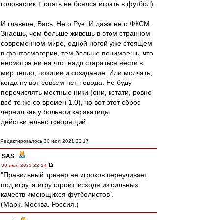
головастик + опять не боялся играть в футбол).
И главное, Вась. Не о Руе. И даже не о ФКСМ.
Знаешь, чем больше живешь в этом странном
современном мире, одной ногой уже стоящем
в фантасмагории, тем больше понимаешь, что
несмотря ни на что, надо стараться нести в
мир тепло, позитив и созидание. Или молчать,
когда ну вот совсем нет повода. Не буду
перечислять местные ники (они, кстати, ровно
всё те же со времен 1.0), но вот этот сброс
чернил как у больной каракатицы
действительно говорящий.
Редактировалось 30 июл 2021 22:17
SAS
-
30 июл 2021 22:14
"Правильный тренер не игроков переучивает
под игру, а игру строит, исходя из сильных
качеств имеющихся футболистов".
(Марк. Москва. Россия.)