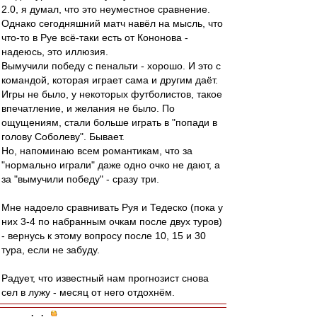
2.0, я думал, что это неуместное сравнение.
Однако сегодняшний матч навёл на мысль, что
что-то в Руе всё-таки есть от Кононова -
надеюсь, это иллюзия.
Вымучили победу с пенальти - хорошо. И это с
командой, которая играет сама и другим даёт.
Игры не было, у некоторых футболистов, такое
впечатление, и желания не было. По
ощущениям, стали больше играть в "попади в
голову Соболеву". Бывает.
Но, напоминаю всем романтикам, что за
"нормально играли" даже одно очко не дают, а
за "вымучили победу" - сразу три.
Мне надоело сравнивать Руя и Тедеско (пока у
них 3-4 по набранным очкам после двух туров)
- вернусь к этому вопросу после 10, 15 и 30
тура, если не забуду.
Радует, что известный нам прогнозист снова
сел в лужу - месяц от него отдохнём.