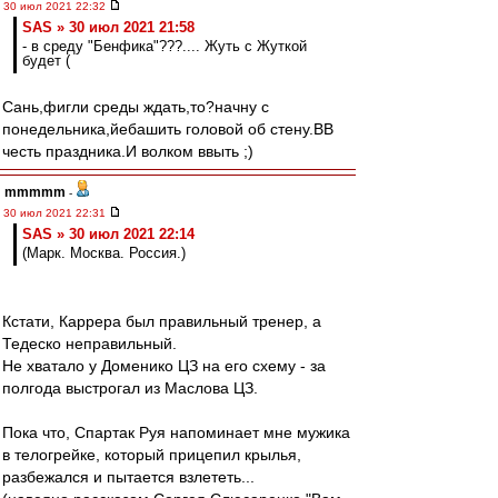
30 июл 2021 22:32
SAS » 30 июл 2021 21:58
- в среду "Бенфика"???.... Жуть с Жуткой
будет (
Сань,фигли среды ждать,то?начну с
понедельника,йебашить головой об стену.ВВ
честь праздника.И волком ввыть ;)
mmmmm
-
30 июл 2021 22:31
SAS » 30 июл 2021 22:14
(Марк. Москва. Россия.)
Кстати, Каррера был правильный тренер, а
Тедеско неправильный.
Не хватало у Доменико ЦЗ на его схему - за
полгода выстрогал из Маслова ЦЗ.
Пока что, Спартак Руя напоминает мне мужика
в телогрейке, который прицепил крылья,
разбежался и пытается взлететь...