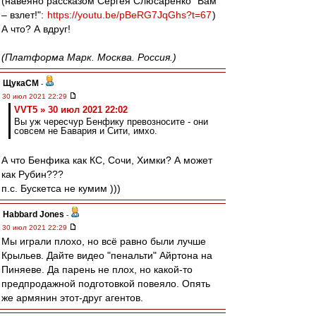
(навеяно рассказом Сергея Слюсаренко "Вам
– взлет!":
https://youtu.be/pBeRG7JqGhs?t=67
)
А что? А вдруг!
(Платформа Марк. Москва. Россия.)
ЩукаСМ
-
30 июл 2021 22:29
VVT5 » 30 июл 2021 22:02
Вы уж чересчур Бенфику превозносите - они
совсем не Бавария и Сити, имхо.
А что Бенфика как КС, Сочи, Химки? А может
как Рубин???
п.с. Бускетса не кумим )))
Habbard Jones
-
30 июл 2021 22:29
Мы играли плохо, но всё равно были лучше
Крыльев. Дайте видео "пенальти" Айртона на
Пиняеве. Да парень не плох, но какой-то
предпродажной подготовкой повеяло. Опять
же армянин этот-друг агентов.