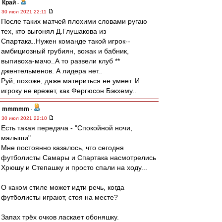
Край
-
30 июл 2021 22:11
После таких матчей плохими словами ругаю
тех, кто выгонял Д.Глушакова из
Спартака..Нужен команде такой игрок--
амбициозный грубиян, вожак и бабник,
выпивоха-мачо..А то развели клуб **
джентельменов. А лидера нет..
Руй, похоже, даже материться не умеет. И
игроку не врежет, как Фергюсон Бэкхему..
mmmmm
-
30 июл 2021 22:10
Есть такая передача - "Спокойной ночи,
малыши"
Мне постоянно казалось, что сегодня
футболисты Самары и Спартака насмотрелись
Хрюшу и Степашку и просто спали на ходу...
О каком стиле может идти речь, когда
футболисты играют, стоя на месте?
Запах трёх очков ласкает обоняшку.