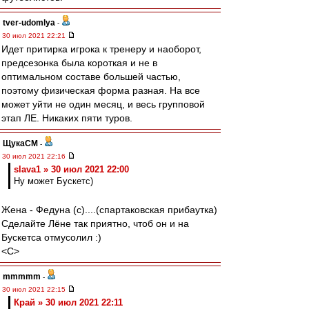
tver-udomlya
-
30 июл 2021 22:21
Идет притирка игрока к тренеру и наоборот,
предсезонка была короткая и не в
оптимальном составе большей частью,
поэтому физическая форма разная. На все
может уйти не один месяц, и весь групповой
этап ЛЕ. Никаких пяти туров.
ЩукаСМ
-
30 июл 2021 22:16
slava1 » 30 июл 2021 22:00
Ну может Бускетс)
Жена - Федуна (с)....(спартаковская прибаутка)
Сделайте Лёне так приятно, чтоб он и на
Бускетса отмусолил :)
<C>
mmmmm
-
30 июл 2021 22:15
Край » 30 июл 2021 22:11