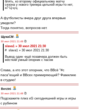
блять, ко второму официальному матчу
сезона у нового тренера цельной игры-то нет,
а? Ц-ц-ц.
А футболисты вчера друг друга впервые
увидели?
Тогда понятно, вопросов нет.
ЩукаСМ
-
30 июл 2021 21:49
slava1 » 30 июл 2021 21:30
# slava1 » 30 июл 2021 21:30
Вывод один -ещё позавчера должен быть
жёсткий умный опорник с пасом
Слава, а кто этот опорник, что ВВсё "#с
паса"ющий и ВВсех примиряющий? Фамилию
в студию!
Berzini
-
30 июл 2021 21:48
Подскажите плиз xG сегодняшней игры и игры
с рубином