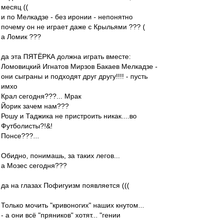
месяц ((
и по Мелкадзе - без иронии - непонятно
почему он не играет даже с Крыльями ??? (
а Ломик ???
да эта ПЯТЁРКА должна играть вместе:
Ломовицкий Игнатов Мирзов Бакаев Мелкадзе -
они сыграны и подходят друг другу!!!! - пусть
имхо
Крал сегодня???... Мрак
Йорик зачем нам???
Рошу и Таджика не пристроить никак....во
Футболисты?!&!
Понсе???...
Обидно, понимашь, за таких легов...
а Мозес сегодня???
да на глазах Пофигуизм появляется (((
Только мочить "кривоногих" наших кнутом...
- а они всё "пряников" хотят... "гении