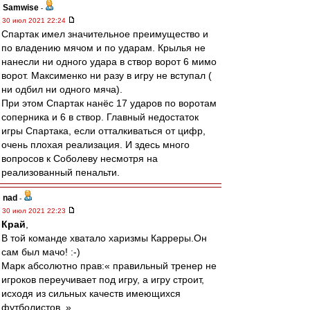
Samwise
-
30 июл 2021 22:24
Спартак имел значительное преимущество и
по владению мячом и по ударам. Крылья не
нанесли ни одного удара в створ ворот 6 мимо
ворот. Максименко ни разу в игру не вступал (
ни одбил ни одного мяча).
При этом Спартак нанёс 17 ударов по воротам
соперника и 6 в створ. Главный недостаток
игры Спартака, если отталкиваться от цифр,
очень плохая реализация. И здесь много
вопросов к Соболеву несмотря на
реализованный пенальти.
nad
-
30 июл 2021 22:23
Край
,
В той команде хватало харизмы Карреры.Он
сам был мачо! :-)
Марк абсолютно прав:« правильный тренер не
игроков переучивает под игру, а игру строит,
исходя из сильных качеств имеющихся
футболистов. »