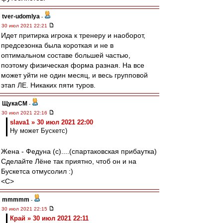
tver-udomlya
-
30 июл 2021 22:21
Идет притирка игрока к тренеру и наоборот,
предсезонка была короткая и не в
оптимальном составе большей частью,
поэтому физическая форма разная. На все
может уйти не один месяц, и весь групповой
этап ЛЕ. Никаких пяти туров.
ЩукаСМ
-
30 июл 2021 22:16
slava1 » 30 июл 2021 22:00
Ну может Бускетс)
Жена - Федуна (с)....(спартаковская прибаутка)
Сделайте Лёне так приятно, чтоб он и на
Бускетса отмусолил :)
<C>
mmmmm
-
30 июл 2021 22:15
Край » 30 июл 2021 22:11