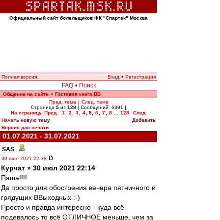
Официальный сайт болельщиков ФК "Спартак" Москва
Полная версия
Вход
•
Регистрация
FAQ
•
Поиск
Общение на сайте
Гостевая книга ВВ
»
Пред. тема
|
След. тема
Страница
5
из
128
[ Сообщений: 6391 ]
На страницу
Пред.
1
,
2
,
3
,
4
,
5
,
6
,
7
,
8
...
128
След.
Начать новую тему
Добавить
Версия для печати
01.07.2021 - 31.07.2021
SAS
-
30 июл 2021 22:38
Курчат » 30 июл 2021 22:14
Паша!!!!
Да просто для обострения вечера пятничного и
грядущих ВВыходных :-)
Просто и правда интересно - куда всё
подевалось то всё ОТЛИЧНОЕ меньше, чем за