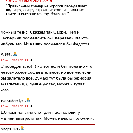
SAS » 30 июл 2021 22:14
"Правильный тренер не игроков переучивает
под игру, а игру строит, исходя из сильных
качеств имеющихся футболистов".
Ложный тезис. Скажем так Сарри, Пеп и
Гасперини посмеялись бы, переведи им кто-
нибудь это. Из наших посмеялся бы Федотов.
SU55
-
30 июл 2021 22:33
С победой всех!!!) но вот если бы, понятно что
невозможное сослагательное, но всë же, если
бы залетело всë, думаю тут была бы эфйория,
экзальтация)), лучше уж так, может и купят
кого.
tver-udomlya
-
30 июл 2021 22:33
1:0 чемпионский счёт для нас, половину
матчей выиграли так. Может, начало положили.
Увар1969
-