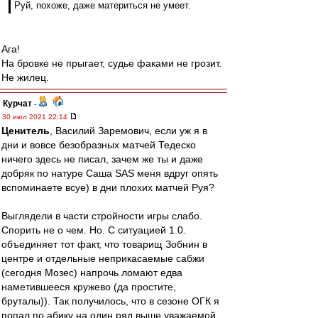
Руй, похоже, даже материться не умеет.
Ага!
На бровке не прыгает, судье факами не грозит.
Не жилец.
Курчат
-
30 июл 2021 22:14
Ценитель
, Василий Заремович, если уж я в
дни и вовсе безобразных матчей Тедеско
ничего здесь не писал, зачем же ты и даже
добряк по натуре Саша SAS меня вдруг опять
вспоминаете всуе) в дни плохих матчей Руя?
Выглядели в части стройности игры слабо.
Спорить не о чем. Но. С ситуацией 1.0.
объединяет тот факт, что товарищ Зобнин в
центре и отдельные неприкасаемые сабжи
(сегодня Мозес) напрочь ломают едва
наметившееся кружево (да простите,
бруталы)). Так получилось, что в сезоне ОГК я
попал по абику на один ряд выше уважаемой