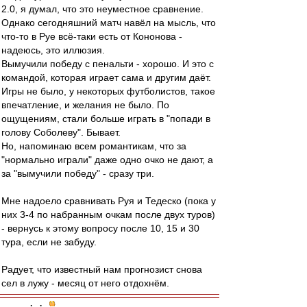
2.0, я думал, что это неуместное сравнение.
Однако сегодняшний матч навёл на мысль, что
что-то в Руе всё-таки есть от Кононова -
надеюсь, это иллюзия.
Вымучили победу с пенальти - хорошо. И это с
командой, которая играет сама и другим даёт.
Игры не было, у некоторых футболистов, такое
впечатление, и желания не было. По
ощущениям, стали больше играть в "попади в
голову Соболеву". Бывает.
Но, напоминаю всем романтикам, что за
"нормально играли" даже одно очко не дают, а
за "вымучили победу" - сразу три.
Мне надоело сравнивать Руя и Тедеско (пока у
них 3-4 по набранным очкам после двух туров)
- вернусь к этому вопросу после 10, 15 и 30
тура, если не забуду.
Радует, что известный нам прогнозист снова
сел в лужу - месяц от него отдохнём.