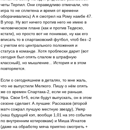
четы Терпил. Они справедливо отмечали, что
игра то не сплетена и время от времени
оборачивались) А я смотрел на Рому намбе 47.
В упор. Ну вот ничего против него не имею в
человеческом плане (как и против Тедеско,
кстати), но просто вот не понимаю, ну как его
вписать то в спартаковский футбол, чтоб без -2
с учетом его центрального положения и
статуса в команде. Хотя проблески дарит (вот
сегодня был опять слалом в штрафную
классный), но мышление... История и в этом
повторяется.
Если о сегодняшнем в деталях, то мне жаль,
что не выпустили Мелкого. Пишу о нём опять
же со времен Спартака-2, если не раньше.
Нра. Свои 5+5, если будут выпускать, он в этом
сезоне сделает. А лучшие: Рассказов (второй
матч сожрал лучшую местную звезду), Умяр
(наш будущий кэп, вообще 1,01 на это событие
по внутренним котировкам) и Миша Игнатов
(даже на обработку мяча приятно смотреть +