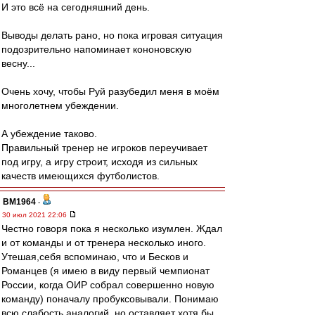
И это всё на сегодняшний день.
Выводы делать рано, но пока игровая ситуация
подозрительно напоминает кононовскую
весну...
Очень хочу, чтобы Руй разубедил меня в моём
многолетнем убеждении.
А убеждение таково.
Правильный тренер не игроков переучивает
под игру, а игру строит, исходя из сильных
качеств имеющихся футболистов.
BM1964
-
30 июл 2021 22:06
Честно говоря пока я несколько изумлен. Ждал
и от команды и от тренера несколько иного.
Утешая,себя вспоминаю, что и Бесков и
Романцев (я имею в виду первый чемпионат
России, когда ОИР собрал совершенно новую
команду) поначалу пробуксовывали. Понимаю
всю слабость аналогий, но оставляет хотя бы