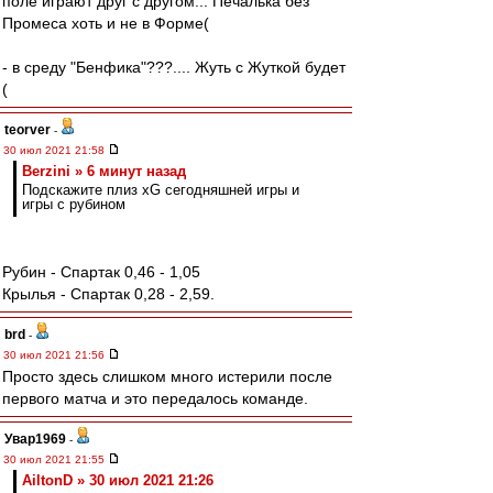
поле играют друг с другом... Печалька без
Промеса хоть и не в Форме(
- в среду "Бенфика"???.... Жуть с Жуткой будет
(
teorver
-
30 июл 2021 21:58
Berzini » 6 минут назад
Подскажите плиз xG сегодняшней игры и
игры с рубином
Рубин - Спартак 0,46 - 1,05
Крылья - Спартак 0,28 - 2,59.
brd
-
30 июл 2021 21:56
Просто здесь слишком много истерили после
первого матча и это передалось команде.
Увар1969
-
30 июл 2021 21:55
AiltonD » 30 июл 2021 21:26