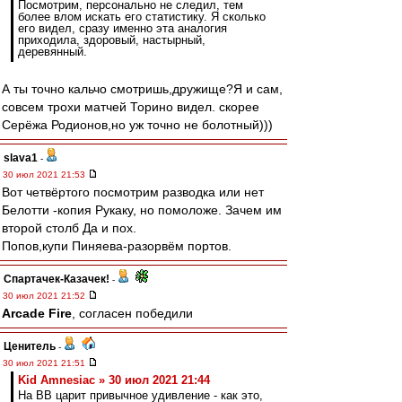
Посмотрим, персонально не следил, тем
более влом искать его статистику. Я сколько
его видел, сразу именно эта аналогия
приходила, здоровый, настырный,
деревянный.
А ты точно кальчо смотришь,дружище?Я и сам,
совсем трохи матчей Торино видел. скорее
Серёжа Родионов,но уж точно не болотный)))
slava1
-
30 июл 2021 21:53
Вот четвёртого посмотрим разводка или нет
Белотти -копия Рукаку, но помоложе. Зачем им
второй столб Да и пох.
Попов,купи Пиняева-разорвём портов.
Спартачек-Казачек!
-
30 июл 2021 21:52
Arcade Fire
, согласен победили
Ценитель
-
30 июл 2021 21:51
Kid Amnesiac » 30 июл 2021 21:44
На ВВ царит привычное удивление - как это,