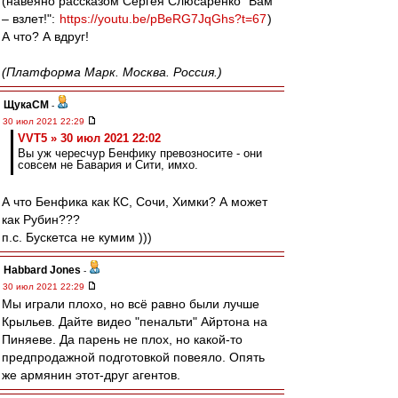
(навеяно рассказом Сергея Слюсаренко "Вам
– взлет!":
https://youtu.be/pBeRG7JqGhs?t=67
)
А что? А вдруг!
(Платформа Марк. Москва. Россия.)
ЩукаСМ
-
30 июл 2021 22:29
VVT5 » 30 июл 2021 22:02
Вы уж чересчур Бенфику превозносите - они
совсем не Бавария и Сити, имхо.
А что Бенфика как КС, Сочи, Химки? А может
как Рубин???
п.с. Бускетса не кумим )))
Habbard Jones
-
30 июл 2021 22:29
Мы играли плохо, но всё равно были лучше
Крыльев. Дайте видео "пенальти" Айртона на
Пиняеве. Да парень не плох, но какой-то
предпродажной подготовкой повеяло. Опять
же армянин этот-друг агентов.