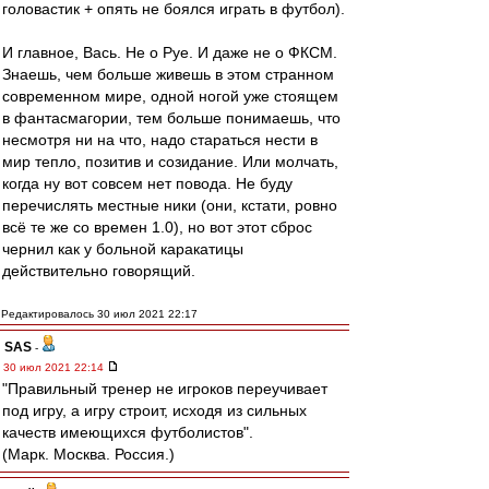
головастик + опять не боялся играть в футбол).
И главное, Вась. Не о Руе. И даже не о ФКСМ.
Знаешь, чем больше живешь в этом странном
современном мире, одной ногой уже стоящем
в фантасмагории, тем больше понимаешь, что
несмотря ни на что, надо стараться нести в
мир тепло, позитив и созидание. Или молчать,
когда ну вот совсем нет повода. Не буду
перечислять местные ники (они, кстати, ровно
всё те же со времен 1.0), но вот этот сброс
чернил как у больной каракатицы
действительно говорящий.
Редактировалось 30 июл 2021 22:17
SAS
-
30 июл 2021 22:14
"Правильный тренер не игроков переучивает
под игру, а игру строит, исходя из сильных
качеств имеющихся футболистов".
(Марк. Москва. Россия.)