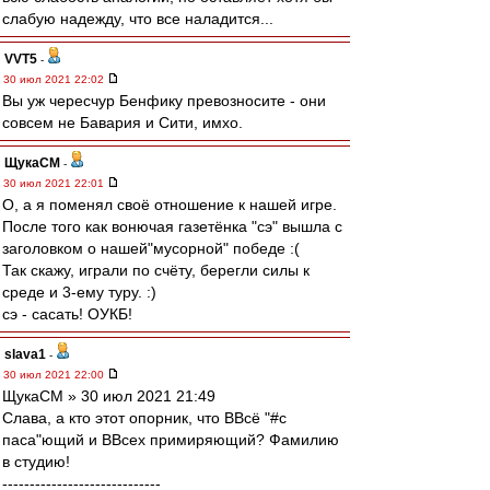
слабую надежду, что все наладится...
VVT5
-
30 июл 2021 22:02
Вы уж чересчур Бенфику превозносите - они
совсем не Бавария и Сити, имхо.
ЩукаСМ
-
30 июл 2021 22:01
О, а я поменял своё отношение к нашей игре.
После того как вонючая газетёнка "сэ" вышла с
заголовком о нашей"мусорной" победе :(
Так скажу, играли по счёту, берегли силы к
среде и 3-ему туру. :)
сэ - сасать! ОУКБ!
slava1
-
30 июл 2021 22:00
ЩукаСМ » 30 июл 2021 21:49
Слава, а кто этот опорник, что ВВсё "#с
паса"ющий и ВВсех примиряющий? Фамилию
в студию!
-----------------------------