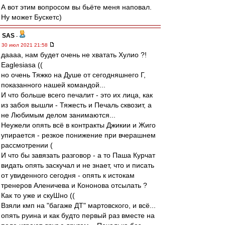
А вот этим вопросом вы бьёте меня наповал.
Ну может Бускетс)
SAS
-
30 июл 2021 21:58
даааа, нам будет очень не хватать Хулио ?!
Eaglesiasа ((
но очень Тяжко на Душе от сегодняшнего Г,
показанного нашей командой...
И что больше всего печалит - это их лица, как
из забоя вышли - Тяжесть и Печаль сквозит, а
не Любимым делом занимаются...
Неужели опять всё в контракты Джикии и Жиго
упирается - резкое понижение при вчерашнем
рассмотрении (
И что бы завязать разговор - а то Паша Курчат
видать опять заскучал и не знает, что и писать
от увиденного сегодня - опять к истокам
тренеров Аленичева и Кононова отсылать ?
Как то уже и скуШно ((
Взяли кмп на "багаже ДТ" мартовского, и всё...
опять руина и как будто первый раз вместе на