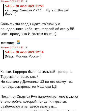
30 июл 2021 22:32
SAS » 30 июл 2021 21:58
- в среду "Бенфика"???.... Жуть с Жуткой
будет (
Сань,фигли среды ждать,то?начну с
понедельника,йебашить головой об стену.ВВ
честь праздника.И волком ввыть ;)
mmmmm
-
30 июл 2021 22:31
SAS » 30 июл 2021 22:14
(Марк. Москва. Россия.)
Кстати, Каррера был правильный тренер, а
Тедеско неправильный.
Не хватало у Доменико ЦЗ на его схему - за
полгода выстрогал из Маслова ЦЗ.
Пока что, Спартак Руя напоминает мне мужика
в телогрейке, который прицепил крылья,
разбежался и пытается взлететь...