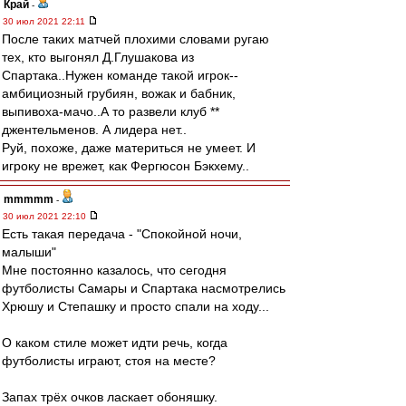
Край
-
30 июл 2021 22:11
После таких матчей плохими словами ругаю
тех, кто выгонял Д.Глушакова из
Спартака..Нужен команде такой игрок--
амбициозный грубиян, вожак и бабник,
выпивоха-мачо..А то развели клуб **
джентельменов. А лидера нет..
Руй, похоже, даже материться не умеет. И
игроку не врежет, как Фергюсон Бэкхему..
mmmmm
-
30 июл 2021 22:10
Есть такая передача - "Спокойной ночи,
малыши"
Мне постоянно казалось, что сегодня
футболисты Самары и Спартака насмотрелись
Хрюшу и Степашку и просто спали на ходу...
О каком стиле может идти речь, когда
футболисты играют, стоя на месте?
Запах трёх очков ласкает обоняшку.