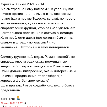
Курчат » 30 июл 2021 22:14
А я смотрел на Рому намбе 47. В упор. Ну вот
ничего против него не имею в человеческом
плане (как и против Тедеско, кстати), но просто
вот не понимаю, ну как его вписать то в
спартаковский футбол, чтоб без -2 с учетом его
центрального положения и статуса в команде.
Хотя проблески дарит (вот сегодня был опять
слалом в штрафную классный), но
мышление... История и в этом повторяется.
-----------------------------
Cамому грустно наблюдать Ромин ,,застой", но
справедливости ради скажу неожиданную
вещь,футбол игра командна, и у Ромы и не у
Ромы должны интересные, очень интересныe и
не очень предложения от партнёров( в
хорошем футбольном смысле)
Если при такой игре создаём столько,то боюсь
представить...
serg_chel
-
30 июл 2021 22:37