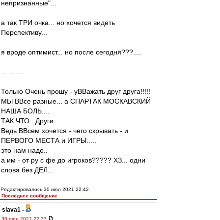
непризнанные"...
а так ТРИ очка... но хочется видеть
Перспективу...
я вроде оптимист... но после сегодня???....
... ... ....
Только Очень прошу - уВВажать друг друга!!!!!
МЫ ВВсе разные... а СПАРТАК МОСКАВСКИЙ
НАША БОЛЬ....
ТАК ЧТО...Други....
Ведь ВВсем хочется - чего скрывать - и
ПЕРВОГО МЕСТА и ИГРЫ.....
это нам надо..
а им - от ру с фе до игроков????? ХЗ... одни
слова без ДЕЛ...
Редактировалось 30 июл 2021 22:42
Последнее сообщение
slava1
-
30 июл 2021 22:37