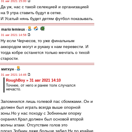
31 авг 2021 15:00
Да уж, нас с такой селекцией и организацией
на 9 утра ставить будут в сетке.
И Усатый нянь будет детям футбол показывать.
mario lemieux
-
31 авг 2021 14:58
Ну если Черчесов, то уже финальным
аккородом могут и рукаку к нам перевести. И
тогда кобре останется только мечтать о тихой
старости.
митхун
-
31 авг 2021 14:46
RoughBoy » 31 авг 2021 14:10
Точнее, от него и ранее толк случался
нечасто.
Запомнился лишь голевой пас сбомжами..Он и
должен был играть всегда выше опорной
зоны.Но у нас походу с Зобниным опорку
охранял.Крал должен был основой второй
волны атаки. Отсутствие голов это
плохо.Зобнин даже больше забил.Ну по крайне