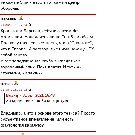
те самые 5 млн евро в тот самый центр
обороны.
Карелин
-
31 авг 2021 17:24
Крал, как и Ларссон, сейчас совсем без
мотивации. Надеялись они на Топ-5 - и облом.
Полная у них неизвестность, что в "Спартаке",
что в Европе. И поговорить с ними некому - РУ
собой занято.
А все телодвижения клуба выглядят как
торопливый спих. Пока платят. И тут - ни
стратегии, ни тактики.
kissel
-
31 авг 2021 17:02
Влэйд » 31 авг 2021 16:48
Хендрикс плох, но Крал еще хуже
Владимир, а что в основе этого тезиса? Просто
субъективное впечатление, или есть
фактология какая-то?