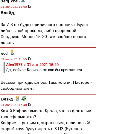
serg_chel
-
31 авг 2021 17:00
Влэйд
,
За 7-8 не будет приличного опорника. Будет
либо сырой проспект, либо очередной
Хендрикс. Менее 15-20 там вообще нечего
ловить.
ecd
-
31 авг 2021 16:55
Alex1977 » 31 авг 2021 16:20
Да, сейчас Кариока ох как бы пригодился....
Весьма пригодился бы. Там, кстати, Пасторе -
свободный агент.
Влэйд
-
31 авг 2021 16:48
Какой Кофрие вместо Крала, что за фантазии
трансфермаркта?
Кофрие - третьим центральным, если новый/
старый коуч будут играть в 3 ЦЗ (Кутепов