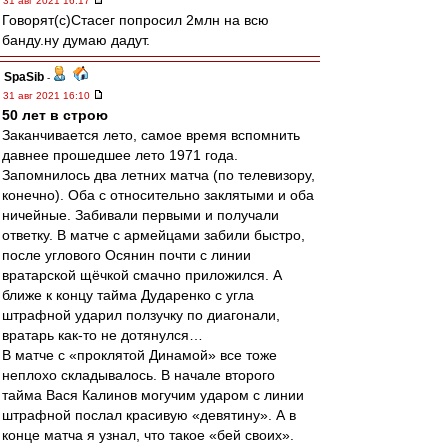
31 авг 2021 16:17
Говорят(с)Стасег попросил 2млн на всю
банду.ну думаю дадут.
SpaSib
-
31 авг 2021 16:10
50 лет в строю
Заканчивается лето, самое время вспомнить
давнее прошедшее лето 1971 года.
Запомнилось два летних матча (по телевизору,
конечно). Оба с относительно заклятыми и оба
ничейные. Забивали первыми и получали
ответку. В матче с армейцами забили быстро,
после углового Осянин почти с линии
вратарской щёчкой смачно приложился. А
ближе к концу тайма Дударенко с угла
штрафной ударил ползучку по диагонали,
вратарь как-то не дотянулся…
В матче с «проклятой Динамой» все тоже
неплохо складывалось. В начале второго
тайма Вася Калинов могучим ударом с линии
штрафной послал красивую «девятину». А в
конце матча я узнал, что такое «бей своих».