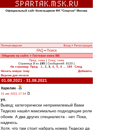
Официальный сайт болельщиков ФК "Спартак" Москва
Полная версия
Вход
•
Регистрация
FAQ
•
Поиск
Общение на сайте
Гостевая книга ВВ
»
Пред. тема
|
След. тема
Страница
3
из
185
[ Сообщений: 9220 ]
На страницу
Пред.
1
,
2
,
3
,
4
,
5
,
6
...
185
След.
Начать новую тему
Добавить
Версия для печати
01.08.2021 - 31.08.2021
Карелин
-
31 авг 2021 17:34
ys
,
Вывод: категорически неприемлемый Вами
Тедеско нашёл максимально подходящие роли
обоим. А два других специалиста - нет. Пока,
надеюсь.
Хотя, что там стоит набрать номер Тедеско да