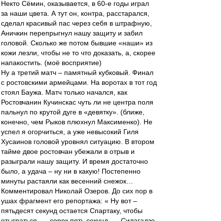
Некто Сёмин, оказывается, в 60-е годы играл
за наши цвета. А тут он, контра, расстарался,
сделал красивый пас через себя в штрафную,
Аничкин перепрыгнул нашу защиту и забил
головой. Сколько же потом бывшие «наши» из
кожи лезли, чтобы не то что доказать, а, скорее
напакостить. (моё восприятие)
Ну а третий матч – памятный кубковый. Финал
с ростовскими армейцами. На воротах в тот год
стоял Баужа. Матч только начался, как
Ростовчанин Кучинскас чуть ли не центра поля
пальнул по крутой дуге в «девятку». (ближе,
конечно, чем Рыков плюхнул Максименко). Не
успел я огорчиться, а уже невысокий Гиля
Хусаинов головой уровнял ситуацию. В втором
тайме двое ростовчан убежали в отрыв и
разыграли нашу защиту. И время достаточно
было, а удача – ну ни в какую! Постепенно
минуты растаяли как весенний снежок…
Комментировал Николай Озеров. До сих пор в
ушах фрагмент его репортажа: « Ну вот –
пятьдесят секунд остается Спартаку, чтобы
отыграться,…, сорок пять секунд, … Силагадзе,