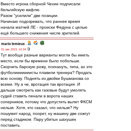
Вместо игрока сборной Чехии подписали
бельгийскую вафлю.
Разом "усилили" две позиции.
Начинаю подозревать, что раннее время
начала матчей ЛЕ - происки Федуна с целью
ещё большего снижения числе зрителей.
mario lemieux
-
31 авг 2021 14:34
Тут вообще разные варианты могли бы иметь
место, если бы времени было побольше.
Скорчить барскую рожу, психануть, типа, ах это
футболииииииисты плавили тренера? Продать
всю основу. Поднять из двойки Бушманова со
всеми. Ну а че, вротация так вротация. И
дальше смотреть как газовые будут умолять
судей ставить пенали в ворота наших
соперников, потому что допустить вылет ФКСМ
нельзя. Хотя, кто сказал, что нельзя? Ну
пошумит народ, поорет, ну машину две сожгут
перед стадиком. Пару убитых шахушек
поставить.