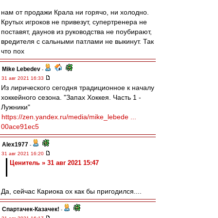
нам от продажи Крала ни горячо, ни холодно.
Крутых игроков не привезут, супертренера не
поставят, даунов из руководства не поубирают,
вредителя с сальными патлами не выкинут. Так
что пох
Mike Lebedev
-
31 авг 2021 16:33
Из лирического сегодня традиционное к началу
хоккейного сезона. "Запах Хоккея. Часть 1 -
Лужники"
https://zen.yandex.ru/media/mike_lebede ...
00ace91ec5
Alex1977
-
31 авг 2021 16:20
Ценитель » 31 авг 2021 15:47
Да, сейчас Кариока ох как бы пригодился....
Спартачек-Казачек!
-