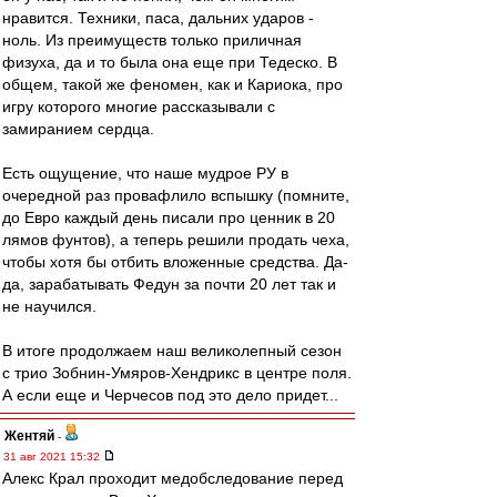
нравится. Техники, паса, дальних ударов -
ноль. Из преимуществ только приличная
физуха, да и то была она еще при Тедеско. В
общем, такой же феномен, как и Кариока, про
игру которого многие рассказывали с
замиранием сердца.
Есть ощущение, что наше мудрое РУ в
очередной раз провафлило вспышку (помните,
до Евро каждый день писали про ценник в 20
лямов фунтов), а теперь решили продать чеха,
чтобы хотя бы отбить вложенные средства. Да-
да, зарабатывать Федун за почти 20 лет так и
не научился.
В итоге продолжаем наш великолепный сезон
с трио Зобнин-Умяров-Хендрикс в центре поля.
А если еще и Черчесов под это дело придет...
Жентяй
-
31 авг 2021 15:32
Алекс Крал проходит медобследование перед