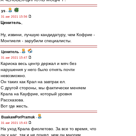
ys
-
31 авг 2021 15:56
Ценитель
,
Ну, извини, лучшую кандидатуру, чем Кофрие -
Монтиеля - зарубили специалисты.
Ценитель
-
31 авг 2021 15:47
Кариока весь центр держал и мяч без
нарушения у него было отнять почти
невозможно.
Он таких как Крал на завтрак ел.
С другой стороны, мы фактически меняем
Крала на Кауфрие, который уровня
Рассказова.
Вот где жесть.
BuakawPorPramuk
-
31 авг 2021 15:43
На уход Крала фиолетово. За все то время, что
он у нас, так и не понял, чем он многим