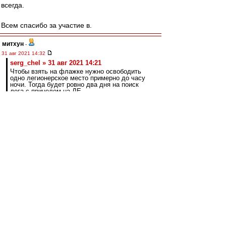
всегда.
Всем спасибо за участие в.
митхун
-
31 авг 2021 14:32
serg_chel » 31 авг 2021 14:21
Чтобы взять на флажке нужно освободить
одно легионерское место примерно до часу
ночи. Тогда будет ровно два дня на поиск
лега с прицелом на ЛЕ.
Или вариант два. Сплавить в Португалию
Понсе до 22 числа, но при этом за два дня
успеть подписать лега.
Вариант три. Идти на поклон в Черкизово со
словами: "Господа, у вас целых четыре
правых защитника, отдайте нам одного".
Опять с прицелом на ЛЕ в ближайшие два
дня.
Вариант четыре. Идти к Динамо и просить
отдать Паршивлюка.
7 сентября окно закрывается.За неделю можно
хоть кого подписать. Это в Европе закрывается.
Если у кого излишки можно взять.