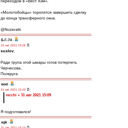
переходом в «Вест Хэм».
«Молотобойцы» торопятся завершить сделку
до конца трансферного окна.
@Nozeratti
Б.Г.-74
-
31 авг 2021 15:28
suslov
,
Ради трупа этой шмары готов потерпеть
Черчесова..
Полкруга
wod
-
31 авг 2021 15:20
recchi » 31 авг 2021 15:09
Я подготовился!
agk
-
31 авг 2021 15:14