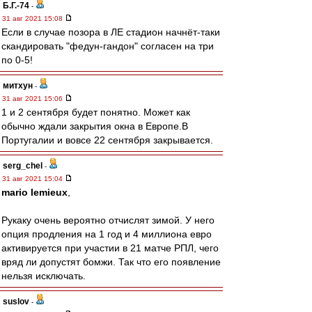
Б.Г.-74
-
31 авг 2021 15:08
Если в случае позора в ЛЕ стадион начнёт-таки
скандировать "федун-гандон" согласен на три
по 0-5!
митхун
-
31 авг 2021 15:06
1 и 2 сентября будет понятно. Может как
обычно ждали закрытия окна в Европе.В
Португалии и вовсе 22 сентября закрывается.
serg_chel
-
31 авг 2021 15:04
mario lemieux
,
Рукаку очень вероятно отчислят зимой. У него
опция продления на 1 год и 4 миллиона евро
активируется при участии в 21 матче РПЛ, чего
вряд ли допустят бомжи. Так что его появление
нельзя исключать.
suslov
-