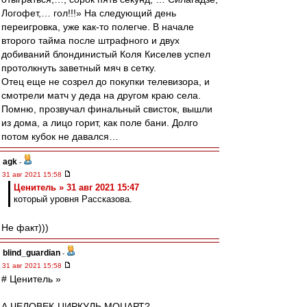
Логофет,… гол!!!» На следующий день
переигровка, уже как-то полегче. В начале
второго тайма после штрафного и двух
добиваний блондинистый Коля Киселев успел
протолкнуть заветный мяч в сетку.
Отец еще не созрел до покупки телевизора, и
смотрели матч у деда на другом краю села.
Помню, прозвучал финальный свисток, вышли
из дома, а лицо горит, как поле бани. Долго
потом кубок не давался…
agk
-
31 авг 2021 15:58
Ценитель » 31 авг 2021 15:47
который уровня Рассказова.
Не факт)))
blind_guardian
-
31 авг 2021 15:58
# Ценитель »
А ЧЕЛОВЕК-ЦИРКУЛЬ МОЦАРТ?