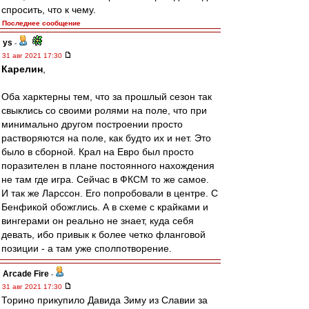
спросить, что к чему.
Последнее сообщение
ys
-
31 авг 2021 17:30
Карелин
,
Оба харктерны тем, что за прошлый сезон так
свыклись со своими ролями на поле, что при
минимально другом построении просто
растворяются на поле, как будто их и нет. Это
было в сборной. Крал на Евро был просто
поразителен в плане постоянного нахождения
не там где игра. Сейчас в ФКСМ то же самое.
И так же Ларссон. Его попробовали в центре. С
Бенфикой обожглись. А в схеме с крайками и
вингерами он реально не знает, куда себя
девать, ибо привык к более четко фланговой
позиции - а там уже сполпотворение.
Arcade Fire
-
31 авг 2021 17:30
Торино прикупило Давида Зиму из Славии за