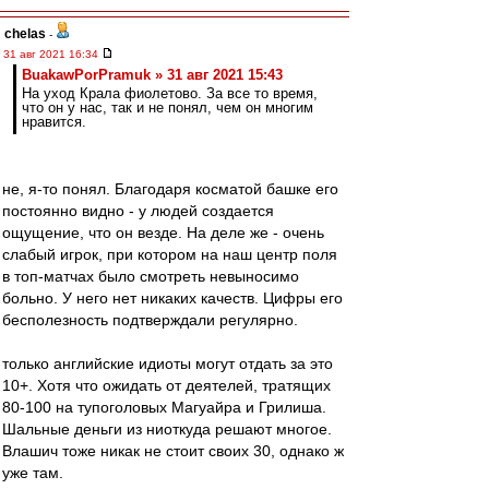
chelas
-
31 авг 2021 16:34
BuakawPorPramuk » 31 авг 2021 15:43
На уход Крала фиолетово. За все то время,
что он у нас, так и не понял, чем он многим
нравится.
не, я-то понял. Благодаря косматой башке его
постоянно видно - у людей создается
ощущение, что он везде. На деле же - очень
слабый игрок, при котором на наш центр поля
в топ-матчах было смотреть невыносимо
больно. У него нет никаких качеств. Цифры его
бесполезность подтверждали регулярно.
только английские идиоты могут отдать за это
10+. Хотя что ожидать от деятелей, тратящих
80-100 на тупоголовых Магуайра и Грилиша.
Шальные деньги из ниоткуда решают многое.
Влашич тоже никак не стоит своих 30, однако ж
уже там.