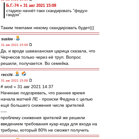
Б.Г.-74 » 31 авг 2021 15:08
стадион начнёт-таки скандировать "федун-
гандон"
Таким темпами некому скандировать будет(((
suslov
-
31 авг 2021 15:09
Да, и вроде шамаханская царица сказала, что
Черчесов только через её труп. Вопрос
решили, получается. Во семейка.
recchi
-
31 авг 2021 15:09
# wod » 31 авг 2021 14:37
Начинаю подозревать, что раннее время
начала матчей ЛЕ - происки Федуна с целью
ещё большего снижения числе зрителей.
----
проблему снижения зрителей же решили
введением требования куар-кода для входа на
трибуны, который 80% не сможет получить