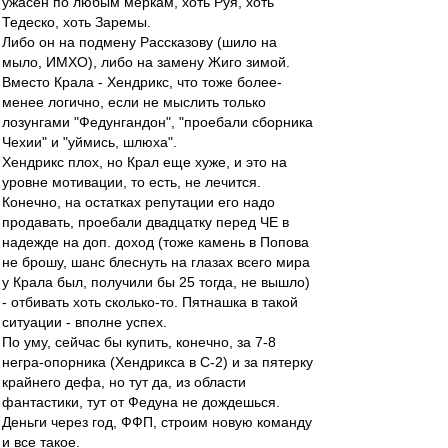
ужасен по любым меркам, хоть Руя, хоть
Тедеско, хоть Заремы.
Либо он на подмену Рассказову (шило на
мыло, ИМХО), либо на замену Жиго зимой.
Вместо Крала - Хендрикс, что тоже более-
менее логично, если не мыслить только
лозунгами "Федунгандон", "проебали сборника
Чехии" и "уймись, шлюха".
Хендрикс плох, но Крал еще хуже, и это на
уровне мотивации, то есть, не лечится.
Конечно, на остатках репутации его надо
продавать, проебали двадцатку перед ЧЕ в
надежде на доп. доход (тоже камень в Попова
не брошу, шанс блеснуть на глазах всего мира
у Крала был, получили бы 25 тогда, не вышло)
- отбивать хоть сколько-то. Пятнашка в такой
ситуации - вполне успех.
По уму, сейчас бы купить, конечно, за 7-8
негра-опорника (Хендрикса в С-2) и за пятерку
крайнего дефа, но тут да, из области
фантастики, тут от Федуна не дождешься.
Деньги через год, ФФП, строим новую команду
и все такое.