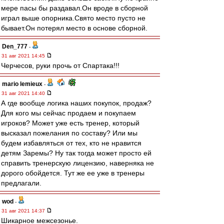
мере пасы бы раздавал.Он вроде в сборной
играл выше опорника.Свято место пусто не
бывает.Он потерял место в основе сборной.
Den_777
-
31 авг 2021 14:45
Черчесов, руки прочь от Спартака!!!
mario lemieux
-
31 авг 2021 14:40
А где вообще логика наших покупок, продаж?
Для кого мы сейчас продаем и покупаем
игроков? Может уже есть тренер, который
высказал пожелания по составу? Или мы
будем избавляться от тех, кто не нравится
детям Заремы? Ну так тогда может просто ей
справить тренерскую лицензию, наверняка не
дорого обойдется. Тут же ее уже в тренеры
предлагали.
wod
-
31 авг 2021 14:37
Шикарное межсезонье.