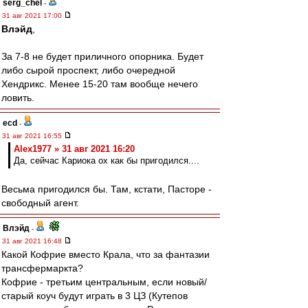
serg_chel
-
31 авг 2021 17:00
Влэйд
,
За 7-8 не будет приличного опорника. Будет
либо сырой проспект, либо очередной
Хендрикс. Менее 15-20 там вообще нечего
ловить.
ecd
-
31 авг 2021 16:55
Alex1977 » 31 авг 2021 16:20
Да, сейчас Кариока ох как бы пригодился....
Весьма пригодился бы. Там, кстати, Пасторе -
свободный агент.
Влэйд
-
31 авг 2021 16:48
Какой Кофрие вместо Крала, что за фантазии
трансфермаркта?
Кофрие - третьим центральным, если новый/
старый коуч будут играть в 3 ЦЗ (Кутепов