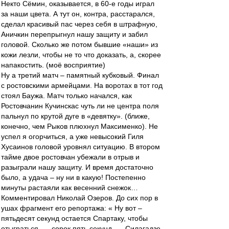
Некто Сёмин, оказывается, в 60-е годы играл
за наши цвета. А тут он, контра, расстарался,
сделал красивый пас через себя в штрафную,
Аничкин перепрыгнул нашу защиту и забил
головой. Сколько же потом бывшие «наши» из
кожи лезли, чтобы не то что доказать, а, скорее
напакостить. (моё восприятие)
Ну а третий матч – памятный кубковый. Финал
с ростовскими армейцами. На воротах в тот год
стоял Баужа. Матч только начался, как
Ростовчанин Кучинскас чуть ли не центра поля
пальнул по крутой дуге в «девятку». (ближе,
конечно, чем Рыков плюхнул Максименко). Не
успел я огорчиться, а уже невысокий Гиля
Хусаинов головой уровнял ситуацию. В втором
тайме двое ростовчан убежали в отрыв и
разыграли нашу защиту. И время достаточно
было, а удача – ну ни в какую! Постепенно
минуты растаяли как весенний снежок…
Комментировал Николай Озеров. До сих пор в
ушах фрагмент его репортажа: « Ну вот –
пятьдесят секунд остается Спартаку, чтобы
отыграться,…, сорок пять секунд, … Силагадзе,