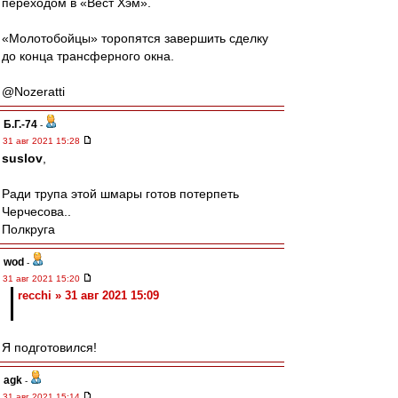
переходом в «Вест Хэм».
«Молотобойцы» торопятся завершить сделку
до конца трансферного окна.
@Nozeratti
Б.Г.-74
-
31 авг 2021 15:28
suslov
,
Ради трупа этой шмары готов потерпеть
Черчесова..
Полкруга
wod
-
31 авг 2021 15:20
recchi » 31 авг 2021 15:09
Я подготовился!
agk
-
31 авг 2021 15:14