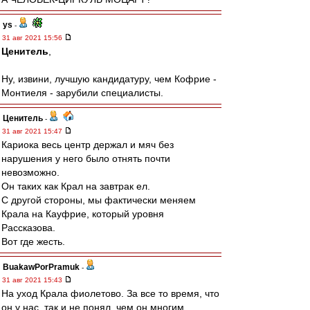
ys
-
31 авг 2021 15:56
Ценитель
,
Ну, извини, лучшую кандидатуру, чем Кофрие -
Монтиеля - зарубили специалисты.
Ценитель
-
31 авг 2021 15:47
Кариока весь центр держал и мяч без
нарушения у него было отнять почти
невозможно.
Он таких как Крал на завтрак ел.
С другой стороны, мы фактически меняем
Крала на Кауфрие, который уровня
Рассказова.
Вот где жесть.
BuakawPorPramuk
-
31 авг 2021 15:43
На уход Крала фиолетово. За все то время, что
он у нас, так и не понял, чем он многим