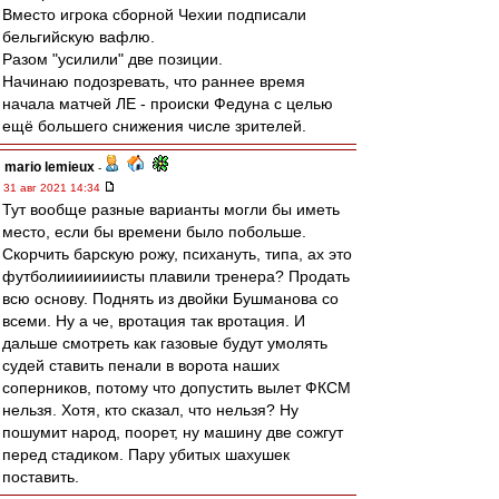
Вместо игрока сборной Чехии подписали
бельгийскую вафлю.
Разом "усилили" две позиции.
Начинаю подозревать, что раннее время
начала матчей ЛЕ - происки Федуна с целью
ещё большего снижения числе зрителей.
mario lemieux
-
31 авг 2021 14:34
Тут вообще разные варианты могли бы иметь
место, если бы времени было побольше.
Скорчить барскую рожу, психануть, типа, ах это
футболииииииисты плавили тренера? Продать
всю основу. Поднять из двойки Бушманова со
всеми. Ну а че, вротация так вротация. И
дальше смотреть как газовые будут умолять
судей ставить пенали в ворота наших
соперников, потому что допустить вылет ФКСМ
нельзя. Хотя, кто сказал, что нельзя? Ну
пошумит народ, поорет, ну машину две сожгут
перед стадиком. Пару убитых шахушек
поставить.