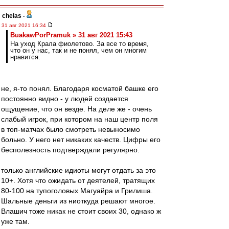
chelas
-
31 авг 2021 16:34
BuakawPorPramuk » 31 авг 2021 15:43
На уход Крала фиолетово. За все то время,
что он у нас, так и не понял, чем он многим
нравится.
не, я-то понял. Благодаря косматой башке его
постоянно видно - у людей создается
ощущение, что он везде. На деле же - очень
слабый игрок, при котором на наш центр поля
в топ-матчах было смотреть невыносимо
больно. У него нет никаких качеств. Цифры его
бесполезность подтверждали регулярно.
только английские идиоты могут отдать за это
10+. Хотя что ожидать от деятелей, тратящих
80-100 на тупоголовых Магуайра и Грилиша.
Шальные деньги из ниоткуда решают многое.
Влашич тоже никак не стоит своих 30, однако ж
уже там.