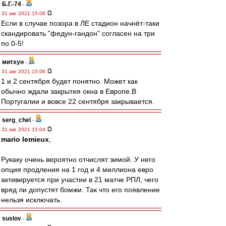
Б.Г.-74
-
31 авг 2021 15:08
Если в случае позора в ЛЕ стадион начнёт-таки
скандировать "федун-гандон" согласен на три
по 0-5!
митхун
-
31 авг 2021 15:06
1 и 2 сентября будет понятно. Может как
обычно ждали закрытия окна в Европе.В
Португалии и вовсе 22 сентября закрывается.
serg_chel
-
31 авг 2021 15:04
mario lemieux
,
Рукаку очень вероятно отчислят зимой. У него
опция продления на 1 год и 4 миллиона евро
активируется при участии в 21 матче РПЛ, чего
вряд ли допустят бомжи. Так что его появление
нельзя исключать.
suslov
-