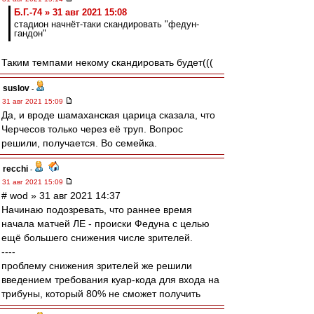
Б.Г.-74 » 31 авг 2021 15:08
стадион начнёт-таки скандировать "федун-
гандон"
Таким темпами некому скандировать будет(((
suslov
-
31 авг 2021 15:09
Да, и вроде шамаханская царица сказала, что
Черчесов только через её труп. Вопрос
решили, получается. Во семейка.
recchi
-
31 авг 2021 15:09
# wod » 31 авг 2021 14:37
Начинаю подозревать, что раннее время
начала матчей ЛЕ - происки Федуна с целью
ещё большего снижения числе зрителей.
----
проблему снижения зрителей же решили
введением требования куар-кода для входа на
трибуны, который 80% не сможет получить