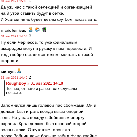
31 авг 2021 15:00
Да уж, нас с такой селекцией и организацией
на 9 утра ставить будут в сетке.
И Усатый нянь будет детям футбол показывать.
mario lemieux
-
31 авг 2021 14:58
Ну если Черчесов, то уже финальным
аккородом могут и рукаку к нам перевести. И
тогда кобре останется только мечтать о тихой
старости.
митхун
-
31 авг 2021 14:46
RoughBoy » 31 авг 2021 14:10
Точнее, от него и ранее толк случался
нечасто.
Запомнился лишь голевой пас сбомжами..Он и
должен был играть всегда выше опорной
зоны.Но у нас походу с Зобниным опорку
охранял.Крал должен был основой второй
волны атаки. Отсутствие голов это
плохо.Зобнин даже больше забил.Ну по крайне