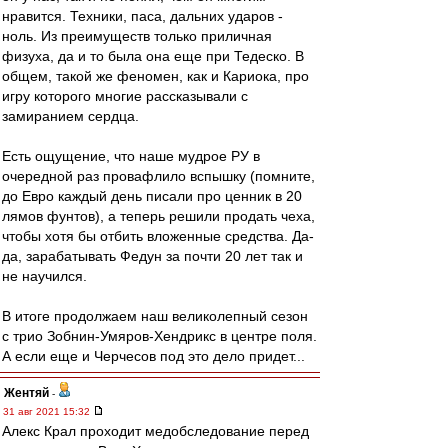
нравится. Техники, паса, дальних ударов -
ноль. Из преимуществ только приличная
физуха, да и то была она еще при Тедеско. В
общем, такой же феномен, как и Кариока, про
игру которого многие рассказывали с
замиранием сердца.
Есть ощущение, что наше мудрое РУ в
очередной раз провафлило вспышку (помните,
до Евро каждый день писали про ценник в 20
лямов фунтов), а теперь решили продать чеха,
чтобы хотя бы отбить вложенные средства. Да-
да, зарабатывать Федун за почти 20 лет так и
не научился.
В итоге продолжаем наш великолепный сезон
с трио Зобнин-Умяров-Хендрикс в центре поля.
А если еще и Черчесов под это дело придет...
Жентяй
-
31 авг 2021 15:32
Алекс Крал проходит медобследование перед