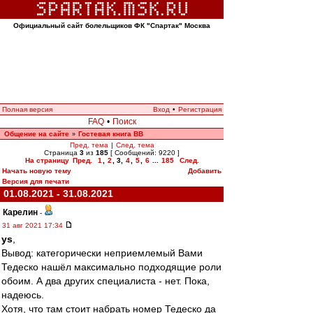
Официальный сайт болельщиков ФК "Спартак" Москва
Полная версия
Вход
•
Регистрация
FAQ
•
Поиск
Общение на сайте
Гостевая книга ВВ
»
Пред. тема
|
След. тема
Страница
3
из
185
[ Сообщений: 9220 ]
На страницу
Пред.
1
,
2
,
3
,
4
,
5
,
6
...
185
След.
Начать новую тему
Добавить
Версия для печати
01.08.2021 - 31.08.2021
Карелин
-
31 авг 2021 17:34
ys
,
Вывод: категорически неприемлемый Вами
Тедеско нашёл максимально подходящие роли
обоим. А два других специалиста - нет. Пока,
надеюсь.
Хотя, что там стоит набрать номер Тедеско да