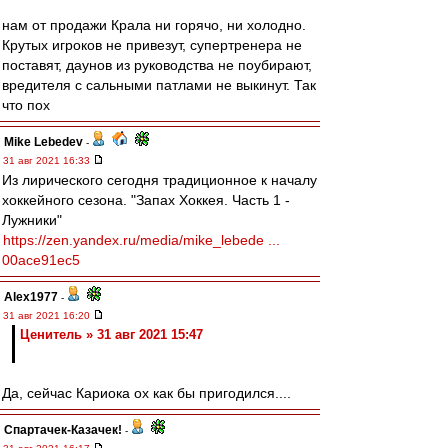
нам от продажи Крала ни горячо, ни холодно.
Крутых игроков не привезут, супертренера не
поставят, даунов из руководства не поубирают,
вредителя с сальными патлами не выкинут. Так
что пох
Mike Lebedev
-
31 авг 2021 16:33
Из лирического сегодня традиционное к началу
хоккейного сезона. "Запах Хоккея. Часть 1 -
Лужники"
https://zen.yandex.ru/media/mike_lebede ...
00ace91ec5
Alex1977
-
31 авг 2021 16:20
Ценитель » 31 авг 2021 15:47
Да, сейчас Кариока ох как бы пригодился....
Спартачек-Казачек!
-