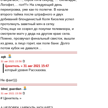
Логофет,… гол!!!» На следующий день
переигровка, уже как-то полегче. В начале
второго тайма после штрафного и двух
добиваний блондинистый Коля Киселев успел
протолкнуть заветный мяч в сетку.
Отец еще не созрел до покупки телевизора, и
смотрели матч у деда на другом краю села.
Помню, прозвучал финальный свисток, вышли
из дома, а лицо горит, как поле бани. Долго
потом кубок не давался…
agk
-
31 авг 2021 15:58
Ценитель » 31 авг 2021 15:47
который уровня Рассказова.
Не факт)))
blind_guardian
-
31 авг 2021 15:58
# Ценитель »
А ЧЕЛОВЕК-ЦИРКУЛЬ МОЦАРТ?