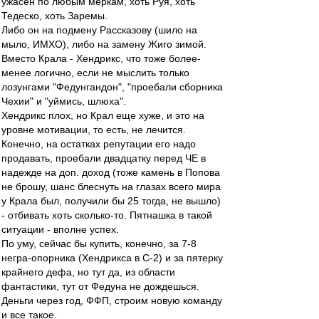
ужасен по любым меркам, хоть Руя, хоть
Тедеско, хоть Заремы.
Либо он на подмену Рассказову (шило на
мыло, ИМХО), либо на замену Жиго зимой.
Вместо Крала - Хендрикс, что тоже более-
менее логично, если не мыслить только
лозунгами "Федунгандон", "проебали сборника
Чехии" и "уймись, шлюха".
Хендрикс плох, но Крал еще хуже, и это на
уровне мотивации, то есть, не лечится.
Конечно, на остатках репутации его надо
продавать, проебали двадцатку перед ЧЕ в
надежде на доп. доход (тоже камень в Попова
не брошу, шанс блеснуть на глазах всего мира
у Крала был, получили бы 25 тогда, не вышло)
- отбивать хоть сколько-то. Пятнашка в такой
ситуации - вполне успех.
По уму, сейчас бы купить, конечно, за 7-8
негра-опорника (Хендрикса в С-2) и за пятерку
крайнего дефа, но тут да, из области
фантастики, тут от Федуна не дождешься.
Деньги через год, ФФП, строим новую команду
и все такое.