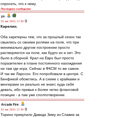
спросить, что к чему.
Последнее сообщение
ys
-
31 авг 2021 17:30
Карелин
,
Оба харктерны тем, что за прошлый сезон так
свыклись со своими ролями на поле, что при
минимально другом построении просто
растворяются на поле, как будто их и нет. Это
было в сборной. Крал на Евро был просто
поразителен в плане постоянного нахождения
не там где игра. Сейчас в ФКСМ то же самое.
И так же Ларссон. Его попробовали в центре. С
Бенфикой обожглись. А в схеме с крайками и
вингерами он реально не знает, куда себя
девать, ибо привык к более четко фланговой
позиции - а там уже сполпотворение.
Arcade Fire
-
31 авг 2021 17:30
Торино прикупило Давида Зиму из Славии за