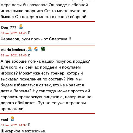
мере пасы бы раздавал.Он вроде в сборной
играл выше опорника.Свято место пусто не
бывает.Он потерял место в основе сборной.
Den_777
-
31 авг 2021 14:45
Черчесов, руки прочь от Спартака!!!
mario lemieux
-
31 авг 2021 14:40
А где вообще логика наших покупок, продаж?
Для кого мы сейчас продаем и покупаем
игроков? Может уже есть тренер, который
высказал пожелания по составу? Или мы
будем избавляться от тех, кто не нравится
детям Заремы? Ну так тогда может просто ей
справить тренерскую лицензию, наверняка не
дорого обойдется. Тут же ее уже в тренеры
предлагали.
wod
-
31 авг 2021 14:37
Шикарное межсезонье.