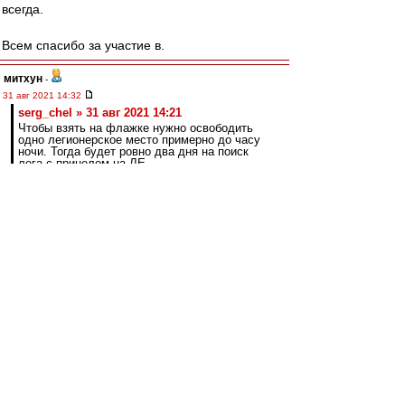
всегда.
Всем спасибо за участие в.
митхун
-
31 авг 2021 14:32
serg_chel » 31 авг 2021 14:21
Чтобы взять на флажке нужно освободить
одно легионерское место примерно до часу
ночи. Тогда будет ровно два дня на поиск
лега с прицелом на ЛЕ.
Или вариант два. Сплавить в Португалию
Понсе до 22 числа, но при этом за два дня
успеть подписать лега.
Вариант три. Идти на поклон в Черкизово со
словами: "Господа, у вас целых четыре
правых защитника, отдайте нам одного".
Опять с прицелом на ЛЕ в ближайшие два
дня.
Вариант четыре. Идти к Динамо и просить
отдать Паршивлюка.
7 сентября окно закрывается.За неделю можно
хоть кого подписать. Это в Европе закрывается.
Если у кого излишки можно взять.