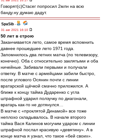
31 авг 2021 16:17
Говорят(с)Стасег попросил 2млн на всю
банду.ну думаю дадут.
SpaSib
-
31 авг 2021 16:10
50 лет в строю
Заканчивается лето, самое время вспомнить
давнее прошедшее лето 1971 года.
Запомнилось два летних матча (по телевизору,
конечно). Оба с относительно заклятыми и оба
ничейные. Забивали первыми и получали
ответку. В матче с армейцами забили быстро,
после углового Осянин почти с линии
вратарской щёчкой смачно приложился. А
ближе к концу тайма Дударенко с угла
штрафной ударил ползучку по диагонали,
вратарь как-то не дотянулся…
В матче с «проклятой Динамой» все тоже
неплохо складывалось. В начале второго
тайма Вася Калинов могучим ударом с линии
штрафной послал красивую «девятину». А в
конце матча я узнал, что такое «бей своих».