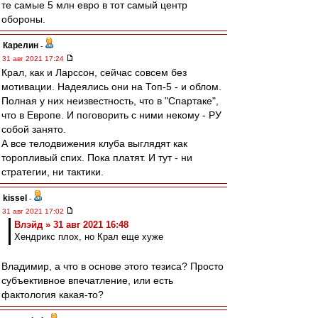
те самые 5 млн евро в тот самый центр
обороны.
Карелин
-
31 авг 2021 17:24
Крал, как и Ларссон, сейчас совсем без
мотивации. Надеялись они на Топ-5 - и облом.
Полная у них неизвестность, что в "Спартаке",
что в Европе. И поговорить с ними некому - РУ
собой занято.
А все телодвижения клуба выглядят как
торопливый спих. Пока платят. И тут - ни
стратегии, ни тактики.
kissel
-
31 авг 2021 17:02
Влэйд » 31 авг 2021 16:48
Хендрикс плох, но Крал еще хуже
Владимир, а что в основе этого тезиса? Просто
субъективное впечатление, или есть
фактология какая-то?