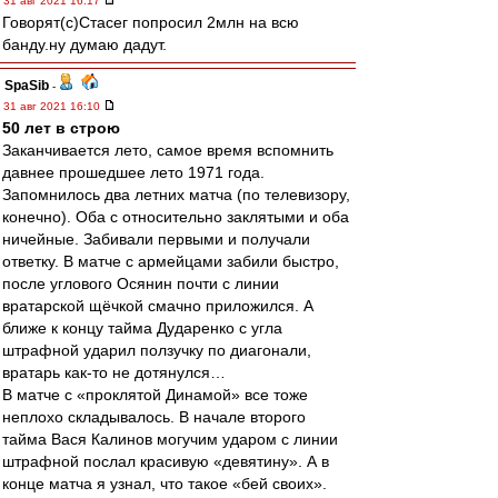
31 авг 2021 16:17
Говорят(с)Стасег попросил 2млн на всю
банду.ну думаю дадут.
SpaSib
-
31 авг 2021 16:10
50 лет в строю
Заканчивается лето, самое время вспомнить
давнее прошедшее лето 1971 года.
Запомнилось два летних матча (по телевизору,
конечно). Оба с относительно заклятыми и оба
ничейные. Забивали первыми и получали
ответку. В матче с армейцами забили быстро,
после углового Осянин почти с линии
вратарской щёчкой смачно приложился. А
ближе к концу тайма Дударенко с угла
штрафной ударил ползучку по диагонали,
вратарь как-то не дотянулся…
В матче с «проклятой Динамой» все тоже
неплохо складывалось. В начале второго
тайма Вася Калинов могучим ударом с линии
штрафной послал красивую «девятину». А в
конце матча я узнал, что такое «бей своих».