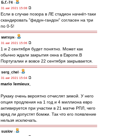
Б.Г.-74
-
31 авг 2021 15:08
Если в случае позора в ЛЕ стадион начнёт-таки
скандировать "федун-гандон" согласен на три
по 0-5!
митхун
-
31 авг 2021 15:06
1 и 2 сентября будет понятно. Может как
обычно ждали закрытия окна в Европе.В
Португалии и вовсе 22 сентября закрывается.
serg_chel
-
31 авг 2021 15:04
mario lemieux
,
Рукаку очень вероятно отчислят зимой. У него
опция продления на 1 год и 4 миллиона евро
активируется при участии в 21 матче РПЛ, чего
вряд ли допустят бомжи. Так что его появление
нельзя исключать.
suslov
-