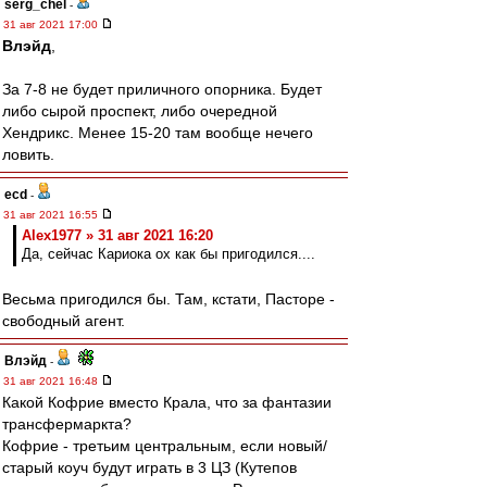
serg_chel
-
31 авг 2021 17:00
Влэйд
,
За 7-8 не будет приличного опорника. Будет
либо сырой проспект, либо очередной
Хендрикс. Менее 15-20 там вообще нечего
ловить.
ecd
-
31 авг 2021 16:55
Alex1977 » 31 авг 2021 16:20
Да, сейчас Кариока ох как бы пригодился....
Весьма пригодился бы. Там, кстати, Пасторе -
свободный агент.
Влэйд
-
31 авг 2021 16:48
Какой Кофрие вместо Крала, что за фантазии
трансфермаркта?
Кофрие - третьим центральным, если новый/
старый коуч будут играть в 3 ЦЗ (Кутепов