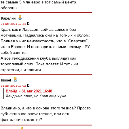
те самые 5 млн евро в тот самый центр
обороны.
Карелин
-
31 авг 2021 17:24
Крал, как и Ларссон, сейчас совсем без
мотивации. Надеялись они на Топ-5 - и облом.
Полная у них неизвестность, что в "Спартаке",
что в Европе. И поговорить с ними некому - РУ
собой занято.
А все телодвижения клуба выглядят как
торопливый спих. Пока платят. И тут - ни
стратегии, ни тактики.
kissel
-
31 авг 2021 17:02
Влэйд » 31 авг 2021 16:48
Хендрикс плох, но Крал еще хуже
Владимир, а что в основе этого тезиса? Просто
субъективное впечатление, или есть
фактология какая-то?