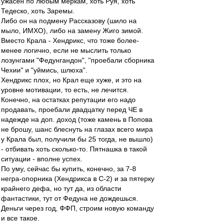
ужасен по любым меркам, хоть Руя, хоть
Тедеско, хоть Заремы.
Либо он на подмену Рассказову (шило на
мыло, ИМХО), либо на замену Жиго зимой.
Вместо Крала - Хендрикс, что тоже более-
менее логично, если не мыслить только
лозунгами "Федунгандон", "проебали сборника
Чехии" и "уймись, шлюха".
Хендрикс плох, но Крал еще хуже, и это на
уровне мотивации, то есть, не лечится.
Конечно, на остатках репутации его надо
продавать, проебали двадцатку перед ЧЕ в
надежде на доп. доход (тоже камень в Попова
не брошу, шанс блеснуть на глазах всего мира
у Крала был, получили бы 25 тогда, не вышло)
- отбивать хоть сколько-то. Пятнашка в такой
ситуации - вполне успех.
По уму, сейчас бы купить, конечно, за 7-8
негра-опорника (Хендрикса в С-2) и за пятерку
крайнего дефа, но тут да, из области
фантастики, тут от Федуна не дождешься.
Деньги через год, ФФП, строим новую команду
и все такое.