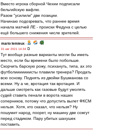
Вместо игрока сборной Чехии подписали
бельгийскую вафлю.
Разом "усилили" две позиции.
Начинаю подозревать, что раннее время
начала матчей ЛЕ - происки Федуна с целью
ещё большего снижения числе зрителей.
mario lemieux
-
31 авг 2021 14:34
Тут вообще разные варианты могли бы иметь
место, если бы времени было побольше.
Скорчить барскую рожу, психануть, типа, ах это
футболииииииисты плавили тренера? Продать
всю основу. Поднять из двойки Бушманова со
всеми. Ну а че, вротация так вротация. И
дальше смотреть как газовые будут умолять
судей ставить пенали в ворота наших
соперников, потому что допустить вылет ФКСМ
нельзя. Хотя, кто сказал, что нельзя? Ну
пошумит народ, поорет, ну машину две сожгут
перед стадиком. Пару убитых шахушек
поставить.