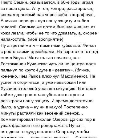
Некто Сёмин, оказывается, в 60-е годы играл
за наши цвета. А тут он, контра, расстарался,
сделал красивый пас через себя в штрафную,
Аничкин перепрыгнул нашу защиту и забил
головой. Сколько же потом бывшие «наши» из
кожи лезли, чтобы не то что доказать, а, скорее
напакостить. (моё восприятие)
Ну а третий матч – памятный кубковый. Финал
с ростовскими армейцами. На воротах в тот год
стоял Баужа. Матч только начался, как
Ростовчанин Кучинскас чуть ли не центра поля
пальнул по крутой дуге в «девятку». (ближе,
конечно, чем Рыков плюхнул Максименко). Не
успел я огорчиться, а уже невысокий Гиля
Хусаинов головой уровнял ситуацию. В втором
тайме двое ростовчан убежали в отрыв и
разыграли нашу защиту. И время достаточно
было, а удача – ну ни в какую! Постепенно
минуты растаяли как весенний снежок…
Комментировал Николай Озеров. До сих пор в
ушах фрагмент его репортажа: « Ну вот –
пятьдесят секунд остается Спартаку, чтобы
отыграться,…, сорок пять секунд, … Силагадзе,