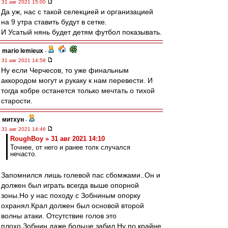
31 авг 2021 15:00
Да уж, нас с такой селекцией и организацией
на 9 утра ставить будут в сетке.
И Усатый нянь будет детям футбол показывать.
mario lemieux
-
31 авг 2021 14:58
Ну если Черчесов, то уже финальным
аккородом могут и рукаку к нам перевести. И
тогда кобре останется только мечтать о тихой
старости.
митхун
-
31 авг 2021 14:46
RoughBoy » 31 авг 2021 14:10
Точнее, от него и ранее толк случался
нечасто.
Запомнился лишь голевой пас сбомжами..Он и
должен был играть всегда выше опорной
зоны.Но у нас походу с Зобниным опорку
охранял.Крал должен был основой второй
волны атаки. Отсутствие голов это
плохо.Зобнин даже больше забил.Ну по крайне