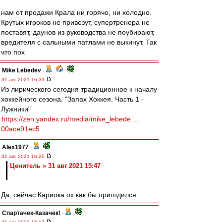
нам от продажи Крала ни горячо, ни холодно.
Крутых игроков не привезут, супертренера не
поставят, даунов из руководства не поубирают,
вредителя с сальными патлами не выкинут. Так
что пох
Mike Lebedev
-
31 авг 2021 16:33
Из лирического сегодня традиционное к началу
хоккейного сезона. "Запах Хоккея. Часть 1 -
Лужники"
https://zen.yandex.ru/media/mike_lebede ...
00ace91ec5
Alex1977
-
31 авг 2021 16:20
Ценитель » 31 авг 2021 15:47
Да, сейчас Кариока ох как бы пригодился....
Спартачек-Казачек!
-