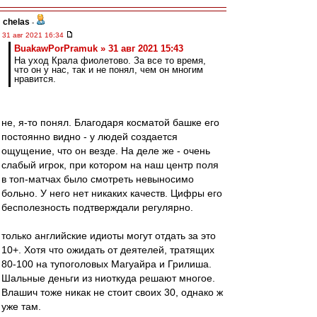
chelas
-
31 авг 2021 16:34
BuakawPorPramuk » 31 авг 2021 15:43
На уход Крала фиолетово. За все то время,
что он у нас, так и не понял, чем он многим
нравится.
не, я-то понял. Благодаря косматой башке его
постоянно видно - у людей создается
ощущение, что он везде. На деле же - очень
слабый игрок, при котором на наш центр поля
в топ-матчах было смотреть невыносимо
больно. У него нет никаких качеств. Цифры его
бесполезность подтверждали регулярно.
только английские идиоты могут отдать за это
10+. Хотя что ожидать от деятелей, тратящих
80-100 на тупоголовых Магуайра и Грилиша.
Шальные деньги из ниоткуда решают многое.
Влашич тоже никак не стоит своих 30, однако ж
уже там.