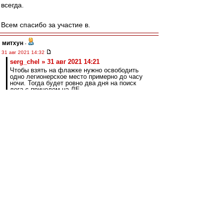
всегда.
Всем спасибо за участие в.
митхун
-
31 авг 2021 14:32
serg_chel » 31 авг 2021 14:21
Чтобы взять на флажке нужно освободить
одно легионерское место примерно до часу
ночи. Тогда будет ровно два дня на поиск
лега с прицелом на ЛЕ.
Или вариант два. Сплавить в Португалию
Понсе до 22 числа, но при этом за два дня
успеть подписать лега.
Вариант три. Идти на поклон в Черкизово со
словами: "Господа, у вас целых четыре
правых защитника, отдайте нам одного".
Опять с прицелом на ЛЕ в ближайшие два
дня.
Вариант четыре. Идти к Динамо и просить
отдать Паршивлюка.
7 сентября окно закрывается.За неделю можно
хоть кого подписать. Это в Европе закрывается.
Если у кого излишки можно взять.