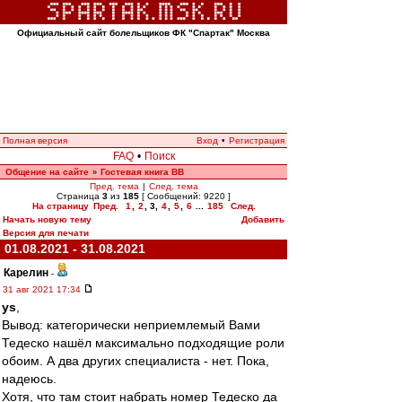
Официальный сайт болельщиков ФК "Спартак" Москва
Полная версия
Вход
•
Регистрация
FAQ
•
Поиск
Общение на сайте
Гостевая книга ВВ
»
Пред. тема
|
След. тема
Страница
3
из
185
[ Сообщений: 9220 ]
На страницу
Пред.
1
,
2
,
3
,
4
,
5
,
6
...
185
След.
Начать новую тему
Добавить
Версия для печати
01.08.2021 - 31.08.2021
Карелин
-
31 авг 2021 17:34
ys
,
Вывод: категорически неприемлемый Вами
Тедеско нашёл максимально подходящие роли
обоим. А два других специалиста - нет. Пока,
надеюсь.
Хотя, что там стоит набрать номер Тедеско да