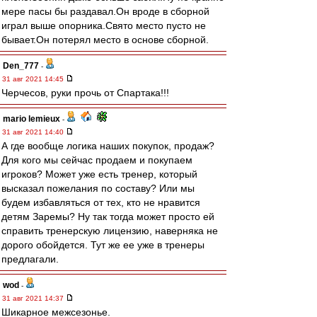
мере пасы бы раздавал.Он вроде в сборной
играл выше опорника.Свято место пусто не
бывает.Он потерял место в основе сборной.
Den_777
-
31 авг 2021 14:45
Черчесов, руки прочь от Спартака!!!
mario lemieux
-
31 авг 2021 14:40
А где вообще логика наших покупок, продаж?
Для кого мы сейчас продаем и покупаем
игроков? Может уже есть тренер, который
высказал пожелания по составу? Или мы
будем избавляться от тех, кто не нравится
детям Заремы? Ну так тогда может просто ей
справить тренерскую лицензию, наверняка не
дорого обойдется. Тут же ее уже в тренеры
предлагали.
wod
-
31 авг 2021 14:37
Шикарное межсезонье.