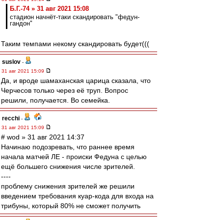
Б.Г.-74 » 31 авг 2021 15:08
стадион начнёт-таки скандировать "федун-
гандон"
Таким темпами некому скандировать будет(((
suslov
-
31 авг 2021 15:09
Да, и вроде шамаханская царица сказала, что
Черчесов только через её труп. Вопрос
решили, получается. Во семейка.
recchi
-
31 авг 2021 15:09
# wod » 31 авг 2021 14:37
Начинаю подозревать, что раннее время
начала матчей ЛЕ - происки Федуна с целью
ещё большего снижения числе зрителей.
----
проблему снижения зрителей же решили
введением требования куар-кода для входа на
трибуны, который 80% не сможет получить