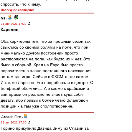
спросить, что к чему.
Последнее сообщение
ys
-
31 авг 2021 17:30
Карелин
,
Оба харктерны тем, что за прошлый сезон так
свыклись со своими ролями на поле, что при
минимально другом построении просто
растворяются на поле, как будто их и нет. Это
было в сборной. Крал на Евро был просто
поразителен в плане постоянного нахождения
не там где игра. Сейчас в ФКСМ то же самое.
И так же Ларссон. Его попробовали в центре. С
Бенфикой обожглись. А в схеме с крайками и
вингерами он реально не знает, куда себя
девать, ибо привык к более четко фланговой
позиции - а там уже сполпотворение.
Arcade Fire
-
31 авг 2021 17:30
Торино прикупило Давида Зиму из Славии за