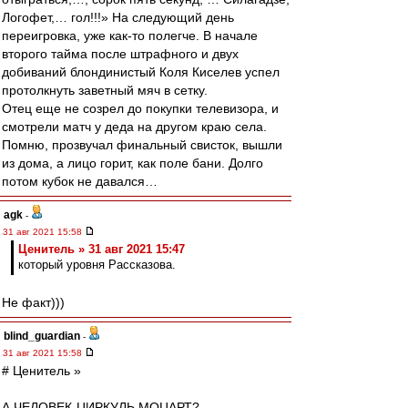
Логофет,… гол!!!» На следующий день
переигровка, уже как-то полегче. В начале
второго тайма после штрафного и двух
добиваний блондинистый Коля Киселев успел
протолкнуть заветный мяч в сетку.
Отец еще не созрел до покупки телевизора, и
смотрели матч у деда на другом краю села.
Помню, прозвучал финальный свисток, вышли
из дома, а лицо горит, как поле бани. Долго
потом кубок не давался…
agk
-
31 авг 2021 15:58
Ценитель » 31 авг 2021 15:47
который уровня Рассказова.
Не факт)))
blind_guardian
-
31 авг 2021 15:58
# Ценитель »
А ЧЕЛОВЕК-ЦИРКУЛЬ МОЦАРТ?