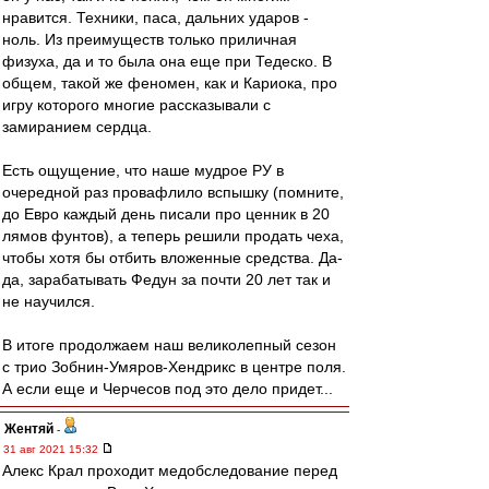
нравится. Техники, паса, дальних ударов -
ноль. Из преимуществ только приличная
физуха, да и то была она еще при Тедеско. В
общем, такой же феномен, как и Кариока, про
игру которого многие рассказывали с
замиранием сердца.
Есть ощущение, что наше мудрое РУ в
очередной раз провафлило вспышку (помните,
до Евро каждый день писали про ценник в 20
лямов фунтов), а теперь решили продать чеха,
чтобы хотя бы отбить вложенные средства. Да-
да, зарабатывать Федун за почти 20 лет так и
не научился.
В итоге продолжаем наш великолепный сезон
с трио Зобнин-Умяров-Хендрикс в центре поля.
А если еще и Черчесов под это дело придет...
Жентяй
-
31 авг 2021 15:32
Алекс Крал проходит медобследование перед