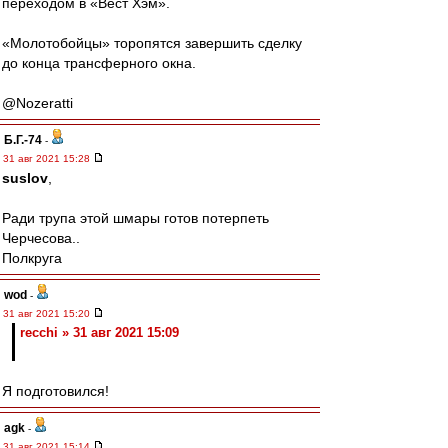
переходом в «Вест Хэм».
«Молотобойцы» торопятся завершить сделку
до конца трансферного окна.
@Nozeratti
Б.Г.-74
-
31 авг 2021 15:28
suslov
,
Ради трупа этой шмары готов потерпеть
Черчесова..
Полкруга
wod
-
31 авг 2021 15:20
recchi » 31 авг 2021 15:09
Я подготовился!
agk
-
31 авг 2021 15:14