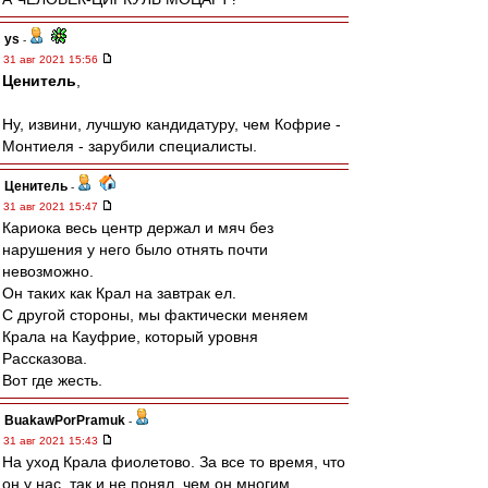
ys
-
31 авг 2021 15:56
Ценитель
,
Ну, извини, лучшую кандидатуру, чем Кофрие -
Монтиеля - зарубили специалисты.
Ценитель
-
31 авг 2021 15:47
Кариока весь центр держал и мяч без
нарушения у него было отнять почти
невозможно.
Он таких как Крал на завтрак ел.
С другой стороны, мы фактически меняем
Крала на Кауфрие, который уровня
Рассказова.
Вот где жесть.
BuakawPorPramuk
-
31 авг 2021 15:43
На уход Крала фиолетово. За все то время, что
он у нас, так и не понял, чем он многим