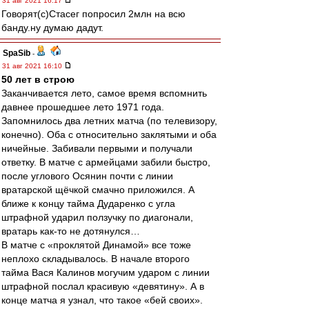
31 авг 2021 16:17
Говорят(с)Стасег попросил 2млн на всю
банду.ну думаю дадут.
SpaSib
-
31 авг 2021 16:10
50 лет в строю
Заканчивается лето, самое время вспомнить
давнее прошедшее лето 1971 года.
Запомнилось два летних матча (по телевизору,
конечно). Оба с относительно заклятыми и оба
ничейные. Забивали первыми и получали
ответку. В матче с армейцами забили быстро,
после углового Осянин почти с линии
вратарской щёчкой смачно приложился. А
ближе к концу тайма Дударенко с угла
штрафной ударил ползучку по диагонали,
вратарь как-то не дотянулся…
В матче с «проклятой Динамой» все тоже
неплохо складывалось. В начале второго
тайма Вася Калинов могучим ударом с линии
штрафной послал красивую «девятину». А в
конце матча я узнал, что такое «бей своих».