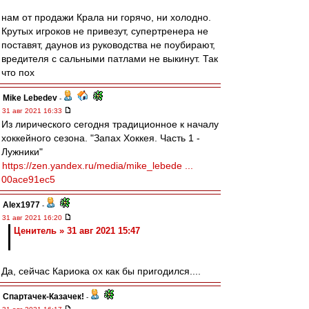
нам от продажи Крала ни горячо, ни холодно.
Крутых игроков не привезут, супертренера не
поставят, даунов из руководства не поубирают,
вредителя с сальными патлами не выкинут. Так
что пох
Mike Lebedev
-
31 авг 2021 16:33
Из лирического сегодня традиционное к началу
хоккейного сезона. "Запах Хоккея. Часть 1 -
Лужники"
https://zen.yandex.ru/media/mike_lebede ...
00ace91ec5
Alex1977
-
31 авг 2021 16:20
Ценитель » 31 авг 2021 15:47
Да, сейчас Кариока ох как бы пригодился....
Спартачек-Казачек!
-