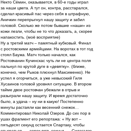
Некто Сёмин, оказывается, в 60-е годы играл
за наши цвета. А тут он, контра, расстарался,
сделал красивый пас через себя в штрафную,
Аничкин перепрыгнул нашу защиту и забил
головой. Сколько же потом бывшие «наши» из
кожи лезли, чтобы не то что доказать, а, скорее
напакостить. (моё восприятие)
Ну а третий матч – памятный кубковый. Финал
с ростовскими армейцами. На воротах в тот год
стоял Баужа. Матч только начался, как
Ростовчанин Кучинскас чуть ли не центра поля
пальнул по крутой дуге в «девятку». (ближе,
конечно, чем Рыков плюхнул Максименко). Не
успел я огорчиться, а уже невысокий Гиля
Хусаинов головой уровнял ситуацию. В втором
тайме двое ростовчан убежали в отрыв и
разыграли нашу защиту. И время достаточно
было, а удача – ну ни в какую! Постепенно
минуты растаяли как весенний снежок…
Комментировал Николай Озеров. До сих пор в
ушах фрагмент его репортажа: « Ну вот –
пятьдесят секунд остается Спартаку, чтобы
отыграться,…, сорок пять секунд, … Силагадзе,