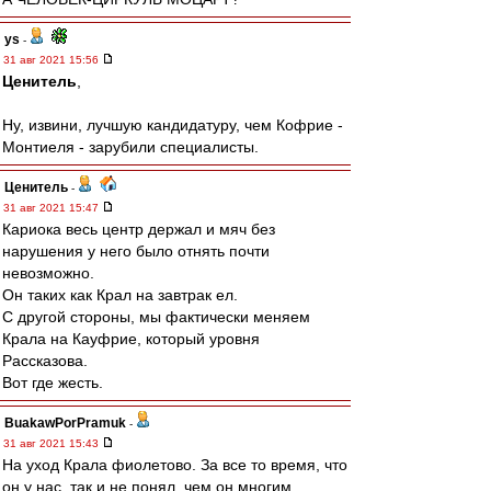
ys
-
31 авг 2021 15:56
Ценитель
,
Ну, извини, лучшую кандидатуру, чем Кофрие -
Монтиеля - зарубили специалисты.
Ценитель
-
31 авг 2021 15:47
Кариока весь центр держал и мяч без
нарушения у него было отнять почти
невозможно.
Он таких как Крал на завтрак ел.
С другой стороны, мы фактически меняем
Крала на Кауфрие, который уровня
Рассказова.
Вот где жесть.
BuakawPorPramuk
-
31 авг 2021 15:43
На уход Крала фиолетово. За все то время, что
он у нас, так и не понял, чем он многим