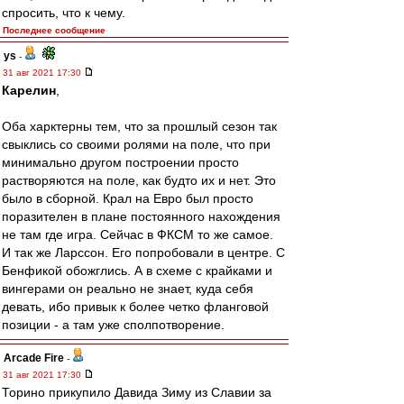
спросить, что к чему.
Последнее сообщение
ys
-
31 авг 2021 17:30
Карелин
,
Оба харктерны тем, что за прошлый сезон так
свыклись со своими ролями на поле, что при
минимально другом построении просто
растворяются на поле, как будто их и нет. Это
было в сборной. Крал на Евро был просто
поразителен в плане постоянного нахождения
не там где игра. Сейчас в ФКСМ то же самое.
И так же Ларссон. Его попробовали в центре. С
Бенфикой обожглись. А в схеме с крайками и
вингерами он реально не знает, куда себя
девать, ибо привык к более четко фланговой
позиции - а там уже сполпотворение.
Arcade Fire
-
31 авг 2021 17:30
Торино прикупило Давида Зиму из Славии за