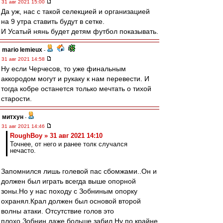
31 авг 2021 15:00
Да уж, нас с такой селекцией и организацией
на 9 утра ставить будут в сетке.
И Усатый нянь будет детям футбол показывать.
mario lemieux
-
31 авг 2021 14:58
Ну если Черчесов, то уже финальным
аккородом могут и рукаку к нам перевести. И
тогда кобре останется только мечтать о тихой
старости.
митхун
-
31 авг 2021 14:46
RoughBoy » 31 авг 2021 14:10
Точнее, от него и ранее толк случался
нечасто.
Запомнился лишь голевой пас сбомжами..Он и
должен был играть всегда выше опорной
зоны.Но у нас походу с Зобниным опорку
охранял.Крал должен был основой второй
волны атаки. Отсутствие голов это
плохо.Зобнин даже больше забил.Ну по крайне