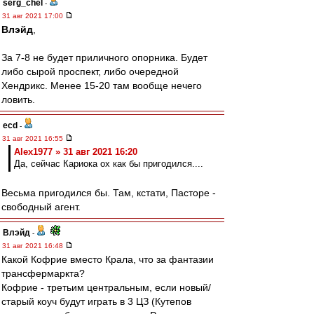
serg_chel
-
31 авг 2021 17:00
Влэйд
,
За 7-8 не будет приличного опорника. Будет
либо сырой проспект, либо очередной
Хендрикс. Менее 15-20 там вообще нечего
ловить.
ecd
-
31 авг 2021 16:55
Alex1977 » 31 авг 2021 16:20
Да, сейчас Кариока ох как бы пригодился....
Весьма пригодился бы. Там, кстати, Пасторе -
свободный агент.
Влэйд
-
31 авг 2021 16:48
Какой Кофрие вместо Крала, что за фантазии
трансфермаркта?
Кофрие - третьим центральным, если новый/
старый коуч будут играть в 3 ЦЗ (Кутепов