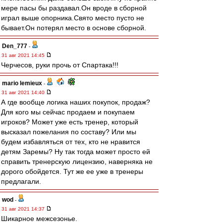
мере пасы бы раздавал.Он вроде в сборной
играл выше опорника.Свято место пусто не
бывает.Он потерял место в основе сборной.
Den_777
-
31 авг 2021 14:45
Черчесов, руки прочь от Спартака!!!
mario lemieux
-
31 авг 2021 14:40
А где вообще логика наших покупок, продаж?
Для кого мы сейчас продаем и покупаем
игроков? Может уже есть тренер, который
высказал пожелания по составу? Или мы
будем избавляться от тех, кто не нравится
детям Заремы? Ну так тогда может просто ей
справить тренерскую лицензию, наверняка не
дорого обойдется. Тут же ее уже в тренеры
предлагали.
wod
-
31 авг 2021 14:37
Шикарное межсезонье.