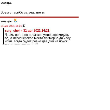
всегда.
Всем спасибо за участие в.
митхун
-
31 авг 2021 14:32
serg_chel » 31 авг 2021 14:21
Чтобы взять на флажке нужно освободить
одно легионерское место примерно до часу
ночи. Тогда будет ровно два дня на поиск
лега с прицелом на ЛЕ.
Или вариант два. Сплавить в Португалию
Понсе до 22 числа, но при этом за два дня
успеть подписать лега.
Вариант три. Идти на поклон в Черкизово со
словами: "Господа, у вас целых четыре
правых защитника, отдайте нам одного".
Опять с прицелом на ЛЕ в ближайшие два
дня.
Вариант четыре. Идти к Динамо и просить
отдать Паршивлюка.
7 сентября окно закрывается.За неделю можно
хоть кого подписать. Это в Европе закрывается.
Если у кого излишки можно взять.