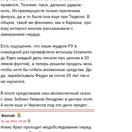
нравится. Техники, паса, дальних ударов -
ноль. Из преимуществ только приличная
физуха, да и то была она еще при Тедеско. В
общем, такой же феномен, как и Кариока, про
игру которого многие рассказывали с
замиранием сердца.
Есть ощущение, что наше мудрое РУ в
очередной раз провафлило вспышку (помните,
до Евро каждый день писали про ценник в 20
лямов фунтов), а теперь решили продать чеха,
чтобы хотя бы отбить вложенные средства. Да-
да, зарабатывать Федун за почти 20 лет так и
не научился.
В итоге продолжаем наш великолепный сезон
с трио Зобнин-Умяров-Хендрикс в центре поля.
А если еще и Черчесов под это дело придет...
Жентяй
-
31 авг 2021 15:32
Алекс Крал проходит медобследование перед