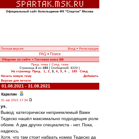
Официальный сайт болельщиков ФК "Спартак" Москва
Полная версия
Вход
•
Регистрация
FAQ
•
Поиск
Общение на сайте
Гостевая книга ВВ
»
Пред. тема
|
След. тема
Страница
3
из
185
[ Сообщений: 9220 ]
На страницу
Пред.
1
,
2
,
3
,
4
,
5
,
6
...
185
След.
Начать новую тему
Добавить
Версия для печати
01.08.2021 - 31.08.2021
Карелин
-
31 авг 2021 17:34
ys
,
Вывод: категорически неприемлемый Вами
Тедеско нашёл максимально подходящие роли
обоим. А два других специалиста - нет. Пока,
надеюсь.
Хотя, что там стоит набрать номер Тедеско да