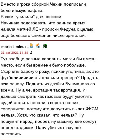
Вместо игрока сборной Чехии подписали
бельгийскую вафлю.
Разом "усилили" две позиции.
Начинаю подозревать, что раннее время
начала матчей ЛЕ - происки Федуна с целью
ещё большего снижения числе зрителей.
mario lemieux
-
31 авг 2021 14:34
Тут вообще разные варианты могли бы иметь
место, если бы времени было побольше.
Скорчить барскую рожу, психануть, типа, ах это
футболииииииисты плавили тренера? Продать
всю основу. Поднять из двойки Бушманова со
всеми. Ну а че, вротация так вротация. И
дальше смотреть как газовые будут умолять
судей ставить пенали в ворота наших
соперников, потому что допустить вылет ФКСМ
нельзя. Хотя, кто сказал, что нельзя? Ну
пошумит народ, поорет, ну машину две сожгут
перед стадиком. Пару убитых шахушек
поставить.