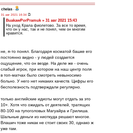
chelas
-
31 авг 2021 16:34
BuakawPorPramuk » 31 авг 2021 15:43
На уход Крала фиолетово. За все то время,
что он у нас, так и не понял, чем он многим
нравится.
не, я-то понял. Благодаря косматой башке его
постоянно видно - у людей создается
ощущение, что он везде. На деле же - очень
слабый игрок, при котором на наш центр поля
в топ-матчах было смотреть невыносимо
больно. У него нет никаких качеств. Цифры его
бесполезность подтверждали регулярно.
только английские идиоты могут отдать за это
10+. Хотя что ожидать от деятелей, тратящих
80-100 на тупоголовых Магуайра и Грилиша.
Шальные деньги из ниоткуда решают многое.
Влашич тоже никак не стоит своих 30, однако ж
уже там.