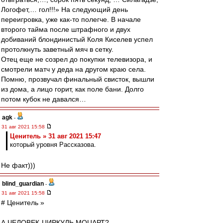
Логофет,… гол!!!» На следующий день
переигровка, уже как-то полегче. В начале
второго тайма после штрафного и двух
добиваний блондинистый Коля Киселев успел
протолкнуть заветный мяч в сетку.
Отец еще не созрел до покупки телевизора, и
смотрели матч у деда на другом краю села.
Помню, прозвучал финальный свисток, вышли
из дома, а лицо горит, как поле бани. Долго
потом кубок не давался…
agk
-
31 авг 2021 15:58
Ценитель » 31 авг 2021 15:47
который уровня Рассказова.
Не факт)))
blind_guardian
-
31 авг 2021 15:58
# Ценитель »
А ЧЕЛОВЕК-ЦИРКУЛЬ МОЦАРТ?