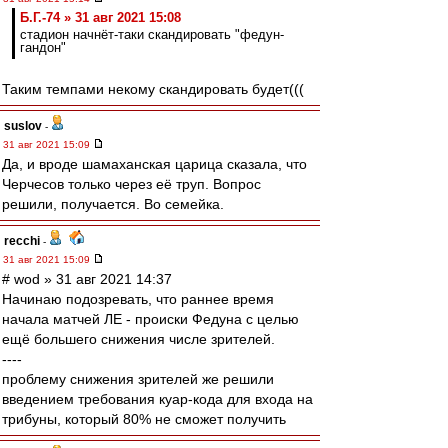
Б.Г.-74 » 31 авг 2021 15:08
стадион начнёт-таки скандировать "федун-
гандон"
Таким темпами некому скандировать будет(((
suslov
-
31 авг 2021 15:09
Да, и вроде шамаханская царица сказала, что
Черчесов только через её труп. Вопрос
решили, получается. Во семейка.
recchi
-
31 авг 2021 15:09
# wod » 31 авг 2021 14:37
Начинаю подозревать, что раннее время
начала матчей ЛЕ - происки Федуна с целью
ещё большего снижения числе зрителей.
----
проблему снижения зрителей же решили
введением требования куар-кода для входа на
трибуны, который 80% не сможет получить