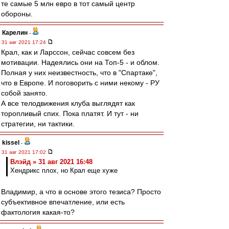
те самые 5 млн евро в тот самый центр
обороны.
Карелин
-
31 авг 2021 17:24
Крал, как и Ларссон, сейчас совсем без
мотивации. Надеялись они на Топ-5 - и облом.
Полная у них неизвестность, что в "Спартаке",
что в Европе. И поговорить с ними некому - РУ
собой занято.
А все телодвижения клуба выглядят как
торопливый спих. Пока платят. И тут - ни
стратегии, ни тактики.
kissel
-
31 авг 2021 17:02
Влэйд » 31 авг 2021 16:48
Хендрикс плох, но Крал еще хуже
Владимир, а что в основе этого тезиса? Просто
субъективное впечатление, или есть
фактология какая-то?