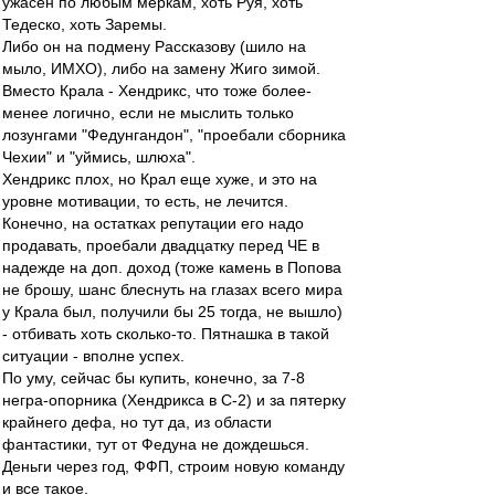
ужасен по любым меркам, хоть Руя, хоть
Тедеско, хоть Заремы.
Либо он на подмену Рассказову (шило на
мыло, ИМХО), либо на замену Жиго зимой.
Вместо Крала - Хендрикс, что тоже более-
менее логично, если не мыслить только
лозунгами "Федунгандон", "проебали сборника
Чехии" и "уймись, шлюха".
Хендрикс плох, но Крал еще хуже, и это на
уровне мотивации, то есть, не лечится.
Конечно, на остатках репутации его надо
продавать, проебали двадцатку перед ЧЕ в
надежде на доп. доход (тоже камень в Попова
не брошу, шанс блеснуть на глазах всего мира
у Крала был, получили бы 25 тогда, не вышло)
- отбивать хоть сколько-то. Пятнашка в такой
ситуации - вполне успех.
По уму, сейчас бы купить, конечно, за 7-8
негра-опорника (Хендрикса в С-2) и за пятерку
крайнего дефа, но тут да, из области
фантастики, тут от Федуна не дождешься.
Деньги через год, ФФП, строим новую команду
и все такое.