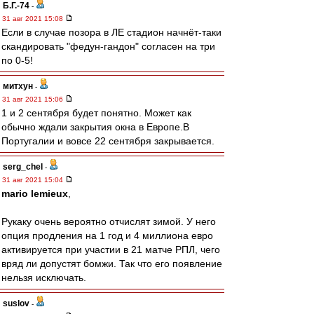
Б.Г.-74
-
31 авг 2021 15:08
Если в случае позора в ЛЕ стадион начнёт-таки
скандировать "федун-гандон" согласен на три
по 0-5!
митхун
-
31 авг 2021 15:06
1 и 2 сентября будет понятно. Может как
обычно ждали закрытия окна в Европе.В
Португалии и вовсе 22 сентября закрывается.
serg_chel
-
31 авг 2021 15:04
mario lemieux
,
Рукаку очень вероятно отчислят зимой. У него
опция продления на 1 год и 4 миллиона евро
активируется при участии в 21 матче РПЛ, чего
вряд ли допустят бомжи. Так что его появление
нельзя исключать.
suslov
-