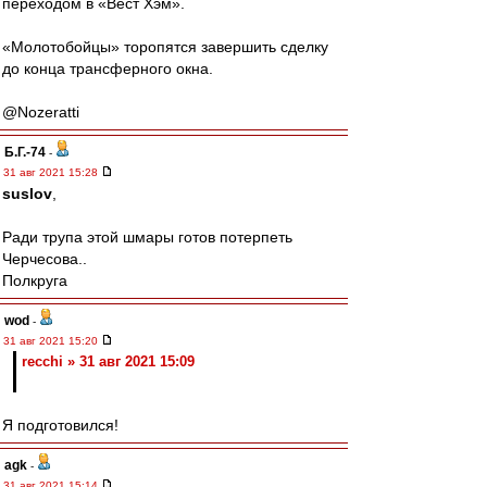
переходом в «Вест Хэм».
«Молотобойцы» торопятся завершить сделку
до конца трансферного окна.
@Nozeratti
Б.Г.-74
-
31 авг 2021 15:28
suslov
,
Ради трупа этой шмары готов потерпеть
Черчесова..
Полкруга
wod
-
31 авг 2021 15:20
recchi » 31 авг 2021 15:09
Я подготовился!
agk
-
31 авг 2021 15:14