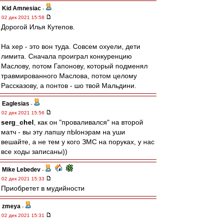
Kid Amnesiac
-
02 дек 2021 15:58
Дорогой Илья Кутепов.
На хер - это вон туда. Совсем охуели, дети
лимита. Сначала проиграл конкуренцию
Маслову, потом Гапонову, который подменял
травмированного Маслова, потом целому
Рассказову, а понтов - шо твой Мальдини.
Eaglesias
-
02 дек 2021 15:56
serg_chel
, как он "проваливался" на второй
матч - вы эту лапшу пЫонэрам на уши
вешайте, а не тем у кого ЗМС на поруках, у нас
все ходы записаны))
Mike Lebedev
-
02 дек 2021 15:33
Приобретет в мудийности
zmeya
-
02 дек 2021 15:31