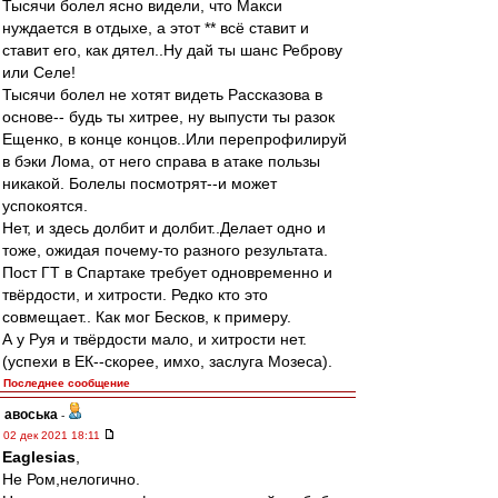
Тысячи болел ясно видели, что Макси
нуждается в отдыхе, а этот ** всё ставит и
ставит его, как дятел..Ну дай ты шанс Реброву
или Селе!
Тысячи болел не хотят видеть Рассказова в
основе-- будь ты хитрее, ну выпусти ты разок
Ещенко, в конце концов..Или перепрофилируй
в бэки Лома, от него справа в атаке пользы
никакой. Болелы посмотрят--и может
успокоятся.
Нет, и здесь долбит и долбит..Делает одно и
тоже, ожидая почему-то разного результата.
Пост ГТ в Спартаке требует одновременно и
твёрдости, и хитрости. Редко кто это
совмещает.. Как мог Бесков, к примеру.
А у Руя и твёрдости мало, и хитрости нет.
(успехи в ЕК--скорее, имхо, заслуга Мозеса).
Последнее сообщение
авоська
-
02 дек 2021 18:11
Eaglesias
,
Не Ром,нелогично.