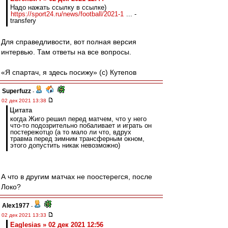
Надо нажать ссылку в ссылке)
https://sport24.ru/news/football/2021-1
... -
transfery
Для справедливости, вот полная версия
интервью. Там ответы на все вопросы.
«Я спартач, я здесь посижу» (с) Кутепов
Superfuzz
-
02 дек 2021 13:38
Цитата
когда Жиго решил перед матчем, что у него
что-то подозрительно побаливает и играть он
постережотцо (а то мало ли что, вдрух
травма перед зимним трансферным окном,
этого допустить никак невозможно)
А что в другим матчах не поостерегся, после
Локо?
Alex1977
-
02 дек 2021 13:33
Eaglesias » 02 дек 2021 12:56