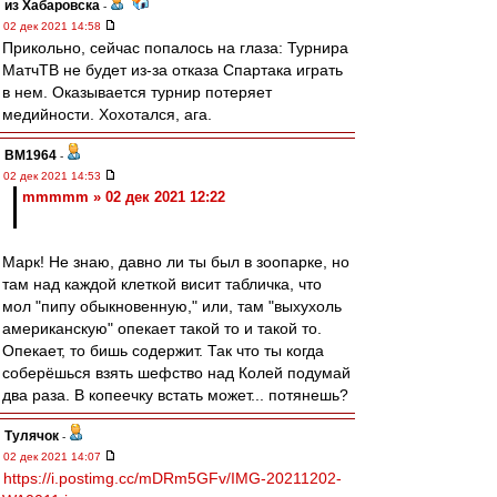
из Хабаровска
-
02 дек 2021 14:58
Прикольно, сейчас попалось на глаза: Турнира
МатчТВ не будет из-за отказа Спартака играть
в нем. Оказывается турнир потеряет
медийности. Хохотался, ага.
BM1964
-
02 дек 2021 14:53
mmmmm » 02 дек 2021 12:22
Марк! Не знаю, давно ли ты был в зоопарке, но
там над каждой клеткой висит табличка, что
мол "пипу обыкновенную," или, там "выхухоль
американскую" опекает такой то и такой то.
Опекает, то бишь содержит. Так что ты когда
соберёшься взять шефство над Колей подумай
два раза. В копеечку встать может... потянешь?
Тулячок
-
02 дек 2021 14:07
https://i.postimg.cc/mDRm5GFv/IMG-20211202-