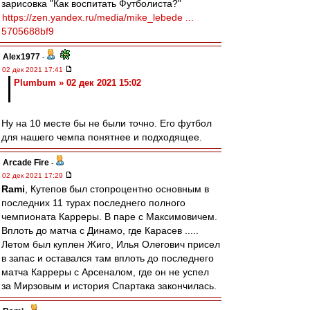
зарисовка "Как воспитать Футболиста?"
https://zen.yandex.ru/media/mike_lebede ...
5705688bf9
Alex1977
-
02 дек 2021 17:41
Plumbum » 02 дек 2021 15:02
Ну на 10 месте бы не были точно. Его футбол
для нашего чемпа понятнее и подходящее.
Arcade Fire
-
02 дек 2021 17:29
Rami
, Кутепов был стопроцентно основным в
последних 11 турах последнего полного
чемпионата Карреры. В паре с Максимовичем.
Вплоть до матча с Динамо, где Карасев .....
Летом был куплен Жиго, Илья Олегович присел
в запас и оставался там вплоть до последнего
матча Карреры с Арсеналом, где он не успел
за Мирзовым и история Спартака закончилась.