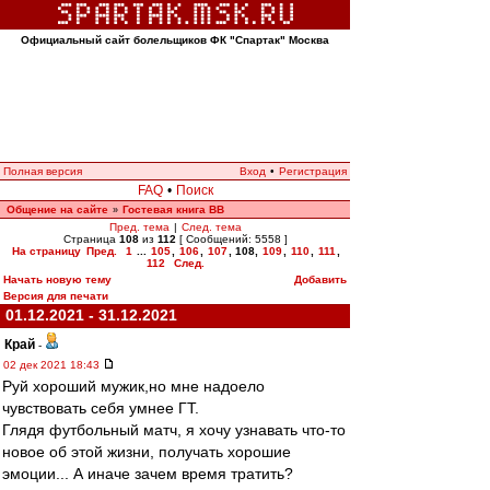
Официальный сайт болельщиков ФК "Спартак" Москва
Полная версия
Вход
•
Регистрация
FAQ
•
Поиск
Общение на сайте
Гостевая книга ВВ
»
Пред. тема
|
След. тема
Страница
108
из
112
[ Сообщений: 5558 ]
На страницу
Пред.
1
...
105
,
106
,
107
,
108
,
109
,
110
,
111
,
112
След.
Начать новую тему
Добавить
Версия для печати
01.12.2021 - 31.12.2021
Край
-
02 дек 2021 18:43
Руй хороший мужик,но мне надоело
чувствовать себя умнее ГТ.
Глядя футбольный матч, я хочу узнавать что-то
новое об этой жизни, получать хорошие
эмоции... А иначе зачем время тратить?