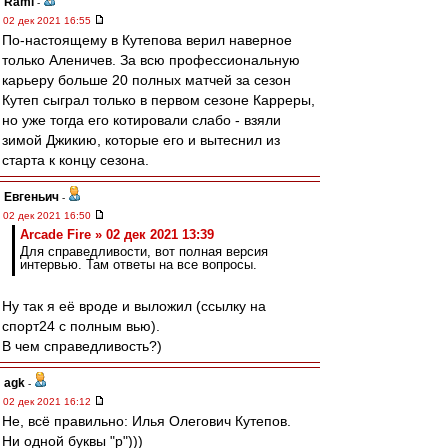
Rami
-
02 дек 2021 16:55
По-настоящему в Кутепова верил наверное
только Аленичев. За всю профессиональную
карьеру больше 20 полных матчей за сезон
Кутеп сыграл только в первом сезоне Карреры,
но уже тогда его котировали слабо - взяли
зимой Джикию, которые его и вытеснил из
старта к концу сезона.
Евгеньич
-
02 дек 2021 16:50
Arcade Fire » 02 дек 2021 13:39
Для справедливости, вот полная версия
интервью. Там ответы на все вопросы.
Ну так я её вроде и выложил (ссылку на
спорт24 с полным вью).
В чем справедливость?)
agk
-
02 дек 2021 16:12
Не, всё правильно: Илья Олегович Кутепов.
Ни одной буквы "р")))