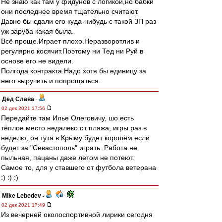
Не знаю как там у фидунов с логикой,но бабки
они последнее время тщательно считают.
Давно бы сдали его куда-нибудь с такой ЗП раз
уж заруба какая была.
Всё проще.Играет плохо.Неразворотлив и
регулярно косячит.Поэтому ни Тед ни Руй в
основе его не видели.
Полгода контракта.Надо хотя бы единицу за
него выручить и попрощаться.
Дед Слава
-
02 дек 2021 17:56
Передайте там Илье Олеговичу, шо есть
тёплое место недалеко от пляжа, игры раз в
неделю, он тута в Крыму будет королём если
будет за "Севастополь" играть. Работа не
пыльная, пацаны даже летом не потеют.
Самое то, для у ставшего от футбола ветерана
:) :) :)
Mike Lebedev
-
02 дек 2021 17:49
Из вечерней околоспортивной лирики сегодня