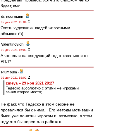
Предлагаю Промеса. Хотя это слишком легко
будет, кмк.
dr. noormann
-
02 дек 2021 15:04
Опять художники людей животными
обзывают!))
Valentinovich
-
02 дек 2021 15:03
А что если на следующий год отказаться и от
РПЛ?
Plumbum
-
02 дек 2021 15:02
zmeya » 29 ноя 2021 20:27
Тедеско абсолютно с этими же игроками
занял второе место;
Не факт, что Тедеско в этом сезоне не
провалился бы с ними... Его методы мотивации
были уже понятны игрокам и, возможно, в этом
году это бы перестало работать.