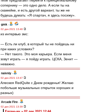
тебе предлагают перейти к принципиальному
сопернику — это одно дело. А если ты на
скамейке, и есть другой вариант, ты же не
будешь думать: «Я спартач, я здесь посижу».
gmk
-
02 дек 2021 13:48
из интервью змс:
— Есть ли клуб, в который ты не пойдешь ни
при каких условиях?
— Нет такого. Это моя карьера. Если меня
зовут играть — я пойду играть. ЦСКА, Зенит —
неважно.
naivniy
-
02 дек 2021 13:47
Алескея RedQuite с Днем рожденья! Желаю
побольше музыкальных открыток хороших и
разных)
Arcade Fire
-
02 дек 2021 13:39
Евгеньич » 02 дек 2021 12:44