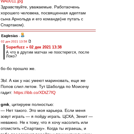
WA0011.jpg
Здравствуйте, уважаемые. Работаочень
хорошего человека, посвященная адептам
сына Арнольда и его команде(не путать с
Спартаком).
Eaglesias
-
02 дек 2021 13:58
Superfuzz » 02 дек 2021 13:38
А что в другим матчах не поостерегся, после
Локо?
бо-бо прошло же.
ЗЫ. А как у нас умеют мариновать, еще же
Попов слил летом. Тут Шаболда по Моисечу
гадит:
https://ibb.co/XDtZ7fQ
gmk
, цитируем полностью:
— Нет такого. Это моя карьера. Если меня
зовут играть — я пойду играть. ЦСКА, Зенит —
неважно. Не к тому, что я хочу насолить или
отомстить «Спартаку». Когда ты играешь, и