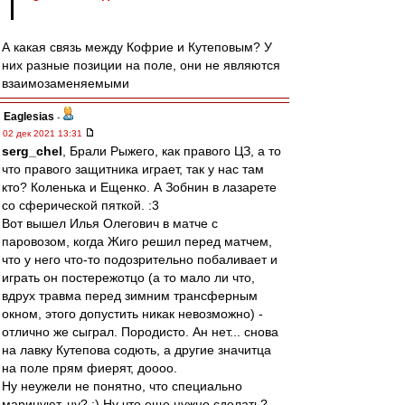
А какая связь между Кофрие и Кутеповым? У
них разные позиции на поле, они не являются
взаимозаменяемыми
Eaglesias
-
02 дек 2021 13:31
serg_chel
, Брали Рыжего, как правого ЦЗ, а то
что правого защитника играет, так у нас там
кто? Коленька и Ещенко. А Зобнин в лазарете
со сферической пяткой. :3
Вот вышел Илья Олегович в матче с
паровозом, когда Жиго решил перед матчем,
что у него что-то подозрительно побаливает и
играть он постережотцо (а то мало ли что,
вдрух травма перед зимним трансферным
окном, этого допустить никак невозможно) -
отлично же сыграл. Породисто. Ан нет... снова
на лавку Кутепова содють, а другие значитца
на поле прям фиерят, доооо.
Ну неужели не понятно, что специально
маринуют, ну? :) Ну что еще нужно сделать?