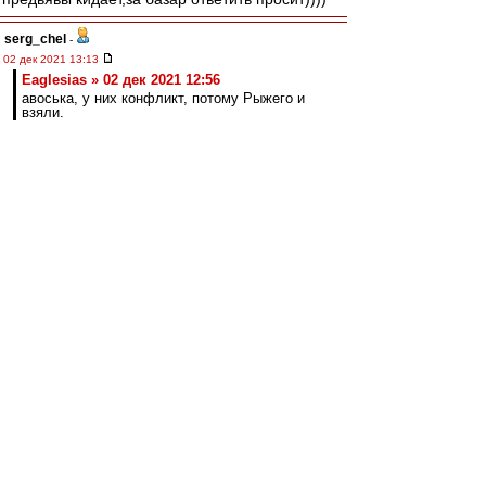
serg_chel
-
02 дек 2021 13:13
Eaglesias » 02 дек 2021 12:56
авоська, у них конфликт, потому Рыжего и
взяли.
Рыжий 4 матча играет на позиции правого
защитника в 4-4-2. На позиции, на которой
Кутепов не играет в принципе.
Arcade Fire
-
02 дек 2021 13:12
Dominecne » 02 дек 2021 11:17
Кутепов сказал, что готов снизить зп, если
это поможет чаще выходить на поле.
Там куда интереснее есть часть:
https://sport24.ru/news/football/2021-1 ... ny-
vitorii