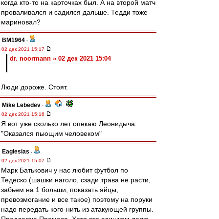
когда кто-то на карточках был. А на второй матч
проваливался и садился дальше. Тедди тоже
мариновал?
BM1964
-
02 дек 2021 15:17
dr. noormann » 02 дек 2021 15:04
Люди дороже. Стоят.
Mike Lebedev
-
02 дек 2021 15:16
Я вот уже сколько лет опекаю Леонидыча.
"Оказался пьющим человеком"
Eaglesias
-
02 дек 2021 15:07
Марк Батькович у нас любит футбол по
Тедеско (шашки наголо, сзади трава не расти,
забьем на 1 больши, показать яйцы,
превозмогание и все такое) поэтому на поруки
надо передать кого-нить из атакующей группы.