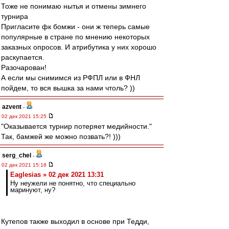
Тоже не понимаю нытья и отмены зимнего
турнира
Пригласите фк бомжи - они ж теперь самые
популярные в стране по мнению некоторых
заказных опросов. И атрибутика у них хорошо
раскупается.
Разочарован!
А если мы снимимся из РФПЛ или в ФНЛ
пойдем, то вся вышка за нами чтоль? ))
azvent
-
02 дек 2021 15:25
"Оказывается турнир потеряет медийности."
Так, бамжей же можно позвать?! )))
serg_chel
-
02 дек 2021 15:18
Eaglesias » 02 дек 2021 13:31
Ну неужели не понятно, что специально
маринуют, ну?
Кутепов также выходил в основе при Тедди,