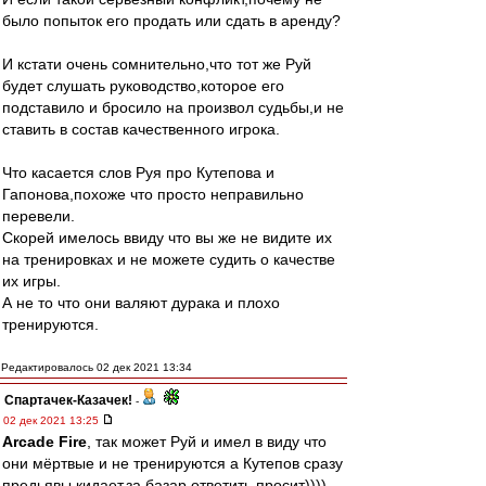
было попыток его продать или сдать в аренду?
И кстати очень сомнительно,что тот же Руй
будет слушать руководство,которое его
подставило и бросило на произвол судьбы,и не
ставить в состав качественного игрока.
Что касается слов Руя про Кутепова и
Гапонова,похоже что просто неправильно
перевели.
Скорей имелось ввиду что вы же не видите их
на тренировках и не можете судить о качестве
их игры.
А не то что они валяют дурака и плохо
тренируются.
Редактировалось 02 дек 2021 13:34
Спартачек-Казачек!
-
02 дек 2021 13:25
Arcade Fire
, так может Руй и имел в виду что
они мёртвые и не тренируются а Кутепов сразу
предьявы кидает,за базар ответить просит))))