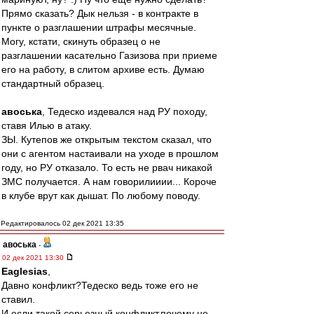
Прямо сказать? Дык нельзя - в контракте в
пункте о разглашении штрафы месячные.
Могу, кстати, скинуть образец о не
разглашении касательно Газизова при приеме
его на работу, в слитом архиве есть. Думаю
стандартный образец.
авоська
, Тедеско издевался над РУ походу,
ставя Илью в атаку.
ЗЫ. Кутепов же открытым текстом сказал, что
они с агентом настаивали на уходе в прошлом
году, но РУ отказало. То есть не рвач никакой
ЗМС получается. А нам говорилииии... Короче
в клубе врут как дышат. По любому поводу.
Редактировалось 02 дек 2021 13:35
авоська
-
02 дек 2021 13:30
Eaglesias
,
Давно конфликт?Тедеско ведь тоже его не
ставил.
И если такой серьезный конфликт,почему не