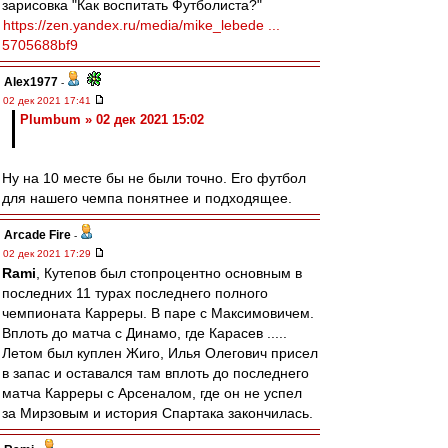
зарисовка "Как воспитать Футболиста?"
https://zen.yandex.ru/media/mike_lebede ...
5705688bf9
Alex1977
-
02 дек 2021 17:41
Plumbum » 02 дек 2021 15:02
Ну на 10 месте бы не были точно. Его футбол
для нашего чемпа понятнее и подходящее.
Arcade Fire
-
02 дек 2021 17:29
Rami
, Кутепов был стопроцентно основным в
последних 11 турах последнего полного
чемпионата Карреры. В паре с Максимовичем.
Вплоть до матча с Динамо, где Карасев .....
Летом был куплен Жиго, Илья Олегович присел
в запас и оставался там вплоть до последнего
матча Карреры с Арсеналом, где он не успел
за Мирзовым и история Спартака закончилась.