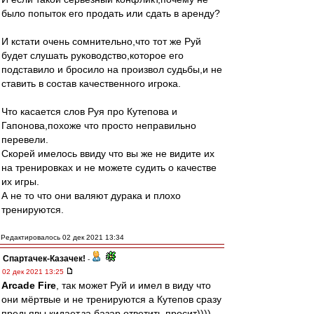
было попыток его продать или сдать в аренду?
И кстати очень сомнительно,что тот же Руй
будет слушать руководство,которое его
подставило и бросило на произвол судьбы,и не
ставить в состав качественного игрока.
Что касается слов Руя про Кутепова и
Гапонова,похоже что просто неправильно
перевели.
Скорей имелось ввиду что вы же не видите их
на тренировках и не можете судить о качестве
их игры.
А не то что они валяют дурака и плохо
тренируются.
Редактировалось 02 дек 2021 13:34
Спартачек-Казачек!
-
02 дек 2021 13:25
Arcade Fire
, так может Руй и имел в виду что
они мёртвые и не тренируются а Кутепов сразу
предьявы кидает,за базар ответить просит))))