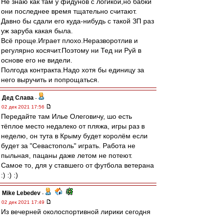
Не знаю как там у фидунов с логикой,но бабки
они последнее время тщательно считают.
Давно бы сдали его куда-нибудь с такой ЗП раз
уж заруба какая была.
Всё проще.Играет плохо.Неразворотлив и
регулярно косячит.Поэтому ни Тед ни Руй в
основе его не видели.
Полгода контракта.Надо хотя бы единицу за
него выручить и попрощаться.
Дед Слава
-
02 дек 2021 17:56
Передайте там Илье Олеговичу, шо есть
тёплое место недалеко от пляжа, игры раз в
неделю, он тута в Крыму будет королём если
будет за "Севастополь" играть. Работа не
пыльная, пацаны даже летом не потеют.
Самое то, для у ставшего от футбола ветерана
:) :) :)
Mike Lebedev
-
02 дек 2021 17:49
Из вечерней околоспортивной лирики сегодня