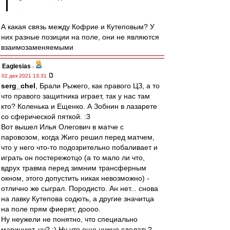
А какая связь между Кофрие и Кутеповым? У
них разные позиции на поле, они не являются
взаимозаменяемыми
Eaglesias
-
02 дек 2021 13:31
serg_chel
, Брали Рыжего, как правого ЦЗ, а то
что правого защитника играет, так у нас там
кто? Коленька и Ещенко. А Зобнин в лазарете
со сферической пяткой. :3
Вот вышел Илья Олегович в матче с
паровозом, когда Жиго решил перед матчем,
что у него что-то подозрительно побаливает и
играть он постережотцо (а то мало ли что,
вдрух травма перед зимним трансферным
окном, этого допустить никак невозможно) -
отлично же сыграл. Породисто. Ан нет... снова
на лавку Кутепова содють, а другие значитца
на поле прям фиерят, доооо.
Ну неужели не понятно, что специально
маринуют, ну? :) Ну что еще нужно сделать?