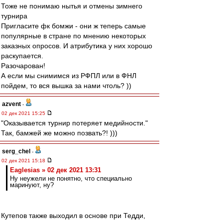
Тоже не понимаю нытья и отмены зимнего
турнира
Пригласите фк бомжи - они ж теперь самые
популярные в стране по мнению некоторых
заказных опросов. И атрибутика у них хорошо
раскупается.
Разочарован!
А если мы снимимся из РФПЛ или в ФНЛ
пойдем, то вся вышка за нами чтоль? ))
azvent
-
02 дек 2021 15:25
"Оказывается турнир потеряет медийности."
Так, бамжей же можно позвать?! )))
serg_chel
-
02 дек 2021 15:18
Eaglesias » 02 дек 2021 13:31
Ну неужели не понятно, что специально
маринуют, ну?
Кутепов также выходил в основе при Тедди,