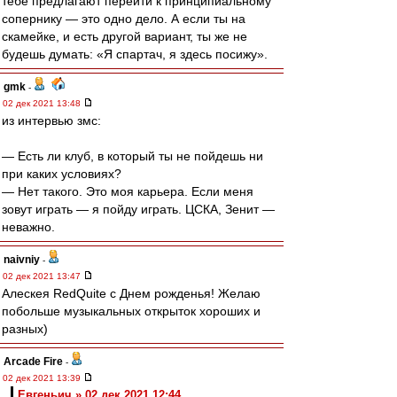
тебе предлагают перейти к принципиальному
сопернику — это одно дело. А если ты на
скамейке, и есть другой вариант, ты же не
будешь думать: «Я спартач, я здесь посижу».
gmk
-
02 дек 2021 13:48
из интервью змс:
— Есть ли клуб, в который ты не пойдешь ни
при каких условиях?
— Нет такого. Это моя карьера. Если меня
зовут играть — я пойду играть. ЦСКА, Зенит —
неважно.
naivniy
-
02 дек 2021 13:47
Алескея RedQuite с Днем рожденья! Желаю
побольше музыкальных открыток хороших и
разных)
Arcade Fire
-
02 дек 2021 13:39
Евгеньич » 02 дек 2021 12:44