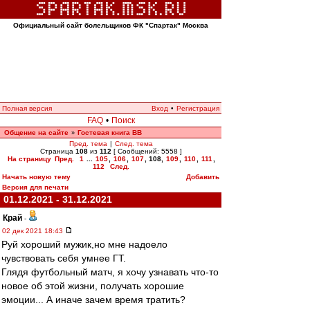
Официальный сайт болельщиков ФК "Спартак" Москва
Полная версия
Вход
•
Регистрация
FAQ
•
Поиск
Общение на сайте
Гостевая книга ВВ
»
Пред. тема
|
След. тема
Страница
108
из
112
[ Сообщений: 5558 ]
На страницу
Пред.
1
...
105
,
106
,
107
,
108
,
109
,
110
,
111
,
112
След.
Начать новую тему
Добавить
Версия для печати
01.12.2021 - 31.12.2021
Край
-
02 дек 2021 18:43
Руй хороший мужик,но мне надоело
чувствовать себя умнее ГТ.
Глядя футбольный матч, я хочу узнавать что-то
новое об этой жизни, получать хорошие
эмоции... А иначе зачем время тратить?