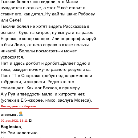
Тысячи болел ясно видели, что Макси
нуждается в отдыхе, а этот ** всё ставит и
ставит его, как дятел..Ну дай ты шанс Реброву
или Селе!
Тысячи болел не хотят видеть Рассказова в
основе-- будь ты хитрее, ну выпусти ты разок
Ещенко, в конце концов..Или перепрофилируй
в бэки Лома, от него справа в атаке пользы
никакой. Болелы посмотрят--и может
успокоятся.
Нет, и здесь долбит и долбит..Делает одно и
тоже, ожидая почему-то разного результата.
Пост ГТ в Спартаке требует одновременно и
твёрдости, и хитрости. Редко кто это
совмещает.. Как мог Бесков, к примеру.
А у Руя и твёрдости мало, и хитрости нет.
(успехи в ЕК--скорее, имхо, заслуга Мозеса).
Последнее сообщение
авоська
-
02 дек 2021 18:11
Eaglesias
,
Не Ром,нелогично.