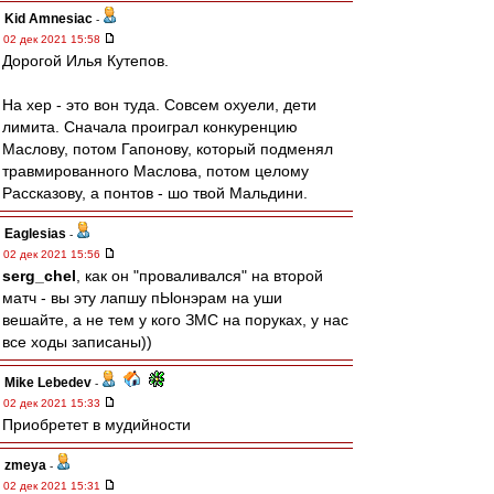
Kid Amnesiac
-
02 дек 2021 15:58
Дорогой Илья Кутепов.
На хер - это вон туда. Совсем охуели, дети
лимита. Сначала проиграл конкуренцию
Маслову, потом Гапонову, который подменял
травмированного Маслова, потом целому
Рассказову, а понтов - шо твой Мальдини.
Eaglesias
-
02 дек 2021 15:56
serg_chel
, как он "проваливался" на второй
матч - вы эту лапшу пЫонэрам на уши
вешайте, а не тем у кого ЗМС на поруках, у нас
все ходы записаны))
Mike Lebedev
-
02 дек 2021 15:33
Приобретет в мудийности
zmeya
-
02 дек 2021 15:31