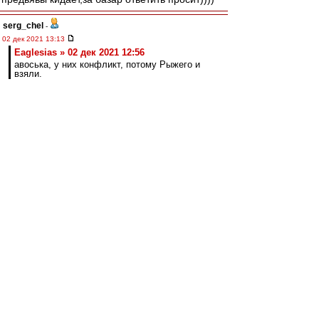
serg_chel
-
02 дек 2021 13:13
Eaglesias » 02 дек 2021 12:56
авоська, у них конфликт, потому Рыжего и
взяли.
Рыжий 4 матча играет на позиции правого
защитника в 4-4-2. На позиции, на которой
Кутепов не играет в принципе.
Arcade Fire
-
02 дек 2021 13:12
Dominecne » 02 дек 2021 11:17
Кутепов сказал, что готов снизить зп, если
это поможет чаще выходить на поле.
Там куда интереснее есть часть:
https://sport24.ru/news/football/2021-1 ... ny-
vitorii