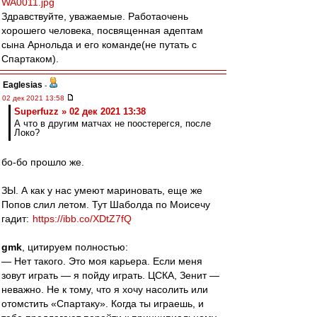
WA0011.jpg
Здравствуйте, уважаемые. Работаочень
хорошего человека, посвященная адептам
сына Арнольда и его команде(не путать с
Спартаком).
Eaglesias
-
02 дек 2021 13:58
Superfuzz » 02 дек 2021 13:38
А что в другим матчах не поостерегся, после
Локо?
бо-бо прошло же.
ЗЫ. А как у нас умеют мариновать, еще же
Попов слил летом. Тут Шаболда по Моисечу
гадит:
https://ibb.co/XDtZ7fQ
gmk
, цитируем полностью:
— Нет такого. Это моя карьера. Если меня
зовут играть — я пойду играть. ЦСКА, Зенит —
неважно. Не к тому, что я хочу насолить или
отомстить «Спартаку». Когда ты играешь, и