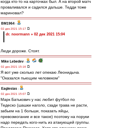
когда кто-то на карточках был. А на второй матч
проваливался и садился дальше. Тедди тоже
мариновал?
BM1964
-
02 дек 2021 15:17
dr. noormann » 02 дек 2021 15:04
Люди дороже. Стоят.
Mike Lebedev
-
02 дек 2021 15:16
Я вот уже сколько лет опекаю Леонидыча.
"Оказался пьющим человеком"
Eaglesias
-
02 дек 2021 15:07
Марк Батькович у нас любит футбол по
Тедеско (шашки наголо, сзади трава не расти,
забьем на 1 больши, показать яйцы,
превозмогание и все такое) поэтому на поруки
надо передать кого-нить из атакующей группы.