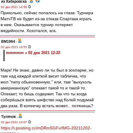
из Хабаровска
-
02 дек 2021 14:58
Прикольно, сейчас попалось на глаза: Турнира
МатчТВ не будет из-за отказа Спартака играть
в нем. Оказывается турнир потеряет
медийности. Хохотался, ага.
BM1964
-
02 дек 2021 14:53
mmmmm » 02 дек 2021 12:22
Марк! Не знаю, давно ли ты был в зоопарке, но
там над каждой клеткой висит табличка, что
мол "пипу обыкновенную," или, там "выхухоль
американскую" опекает такой то и такой то.
Опекает, то бишь содержит. Так что ты когда
соберёшься взять шефство над Колей подумай
два раза. В копеечку встать может... потянешь?
Тулячок
-
02 дек 2021 14:07
https://i.postimg.cc/mDRm5GFv/IMG-20211202-