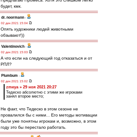
Предлагаю Промеса. Хотя это слишком легко
будет, кмк.
dr. noormann
-
02 дек 2021 15:04
Опять художники людей животными
обзывают!))
Valentinovich
-
02 дек 2021 15:03
А что если на следующий год отказаться и от
РПЛ?
Plumbum
-
02 дек 2021 15:02
zmeya » 29 ноя 2021 20:27
Тедеско абсолютно с этими же игроками
занял второе место;
Не факт, что Тедеско в этом сезоне не
провалился бы с ними... Его методы мотивации
были уже понятны игрокам и, возможно, в этом
году это бы перестало работать.