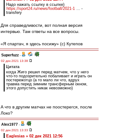
Надо нажать ссылку в ссылке)
https://sport24.ru/news/football/2021-1
... -
transfery
Для справедливости, вот полная версия
интервью. Там ответы на все вопросы.
«Я спартач, я здесь посижу» (с) Кутепов
Superfuzz
-
02 дек 2021 13:38
Цитата
когда Жиго решил перед матчем, что у него
что-то подозрительно побаливает и играть он
постережотцо (а то мало ли что, вдрух
травма перед зимним трансферным окном,
этого допустить никак невозможно)
А что в другим матчах не поостерегся, после
Локо?
Alex1977
-
02 дек 2021 13:33
Eaglesias » 02 дек 2021 12:56