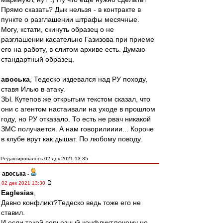
Прямо сказать? Дык нельзя - в контракте в
пункте о разглашении штрафы месячные.
Могу, кстати, скинуть образец о не
разглашении касательно Газизова при приеме
его на работу, в слитом архиве есть. Думаю
стандартный образец.
авоська
, Тедеско издевался над РУ походу,
ставя Илью в атаку.
ЗЫ. Кутепов же открытым текстом сказал, что
они с агентом настаивали на уходе в прошлом
году, но РУ отказало. То есть не рвач никакой
ЗМС получается. А нам говорилииии... Короче
в клубе врут как дышат. По любому поводу.
Редактировалось 02 дек 2021 13:35
авоська
-
02 дек 2021 13:30
Eaglesias
,
Давно конфликт?Тедеско ведь тоже его не
ставил.
И если такой серьезный конфликт,почему не