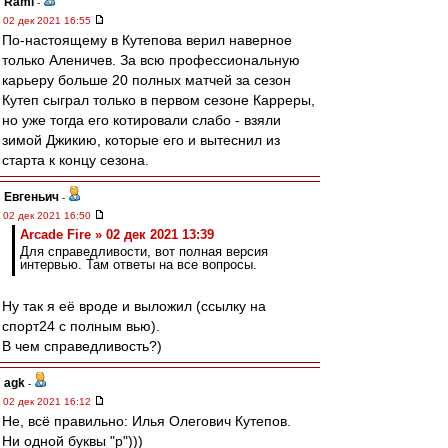
Rami
-
02 дек 2021 16:55
По-настоящему в Кутепова верил наверное
только Аленичев. За всю профессиональную
карьеру больше 20 полных матчей за сезон
Кутеп сыграл только в первом сезоне Карреры,
но уже тогда его котировали слабо - взяли
зимой Джикию, которые его и вытеснил из
старта к концу сезона.
Евгеньич
-
02 дек 2021 16:50
Arcade Fire » 02 дек 2021 13:39
Для справедливости, вот полная версия
интервью. Там ответы на все вопросы.
Ну так я её вроде и выложил (ссылку на
спорт24 с полным вью).
В чем справедливость?)
agk
-
02 дек 2021 16:12
Не, всё правильно: Илья Олегович Кутепов.
Ни одной буквы "р")))