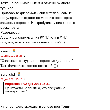
Тоже не понимаю нытья и отмены зимнего
турнира
Пригласите фк бомжи - они ж теперь самые
популярные в стране по мнению некоторых
заказных опросов. И атрибутика у них хорошо
раскупается.
Разочарован!
А если мы снимимся из РФПЛ или в ФНЛ
пойдем, то вся вышка за нами чтоль? ))
azvent
-
02 дек 2021 15:25
"Оказывается турнир потеряет медийности."
Так, бамжей же можно позвать?! )))
serg_chel
-
02 дек 2021 15:18
Eaglesias » 02 дек 2021 13:31
Ну неужели не понятно, что специально
маринуют, ну?
Кутепов также выходил в основе при Тедди,