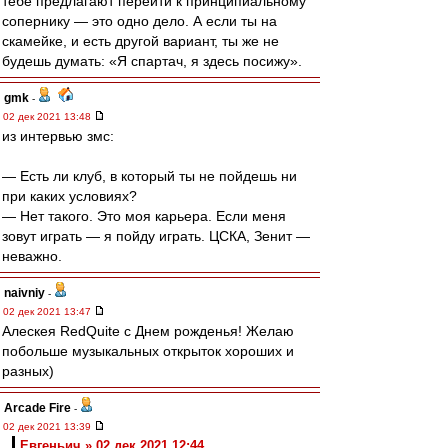
тебе предлагают перейти к принципиальному
сопернику — это одно дело. А если ты на
скамейке, и есть другой вариант, ты же не
будешь думать: «Я спартач, я здесь посижу».
gmk
-
02 дек 2021 13:48
из интервью змс:
— Есть ли клуб, в который ты не пойдешь ни
при каких условиях?
— Нет такого. Это моя карьера. Если меня
зовут играть — я пойду играть. ЦСКА, Зенит —
неважно.
naivniy
-
02 дек 2021 13:47
Алескея RedQuite с Днем рожденья! Желаю
побольше музыкальных открыток хороших и
разных)
Arcade Fire
-
02 дек 2021 13:39
Евгеньич » 02 дек 2021 12:44