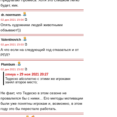
Предлагаю Промеса. Хотя это слишком легко
будет, кмк.
dr. noormann
-
02 дек 2021 15:04
Опять художники людей животными
обзывают!))
Valentinovich
-
02 дек 2021 15:03
А что если на следующий год отказаться и от
РПЛ?
Plumbum
-
02 дек 2021 15:02
zmeya » 29 ноя 2021 20:27
Тедеско абсолютно с этими же игроками
занял второе место;
Не факт, что Тедеско в этом сезоне не
провалился бы с ними... Его методы мотивации
были уже понятны игрокам и, возможно, в этом
году это бы перестало работать.