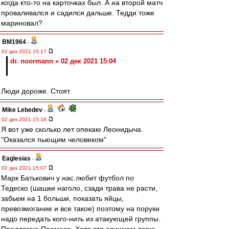
когда кто-то на карточках был. А на второй матч
проваливался и садился дальше. Тедди тоже
мариновал?
BM1964
-
02 дек 2021 15:17
dr. noormann » 02 дек 2021 15:04
Люди дороже. Стоят.
Mike Lebedev
-
02 дек 2021 15:16
Я вот уже сколько лет опекаю Леонидыча.
"Оказался пьющим человеком"
Eaglesias
-
02 дек 2021 15:07
Марк Батькович у нас любит футбол по
Тедеско (шашки наголо, сзади трава не расти,
забьем на 1 больши, показать яйцы,
превозмогание и все такое) поэтому на поруки
надо передать кого-нить из атакующей группы.