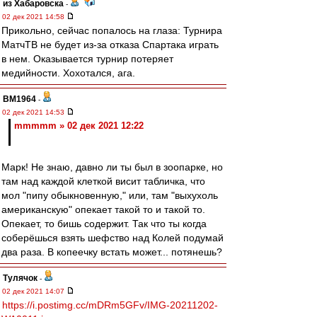
из Хабаровска
-
02 дек 2021 14:58
Прикольно, сейчас попалось на глаза: Турнира
МатчТВ не будет из-за отказа Спартака играть
в нем. Оказывается турнир потеряет
медийности. Хохотался, ага.
BM1964
-
02 дек 2021 14:53
mmmmm » 02 дек 2021 12:22
Марк! Не знаю, давно ли ты был в зоопарке, но
там над каждой клеткой висит табличка, что
мол "пипу обыкновенную," или, там "выхухоль
американскую" опекает такой то и такой то.
Опекает, то бишь содержит. Так что ты когда
соберёшься взять шефство над Колей подумай
два раза. В копеечку встать может... потянешь?
Тулячок
-
02 дек 2021 14:07
https://i.postimg.cc/mDRm5GFv/IMG-20211202-