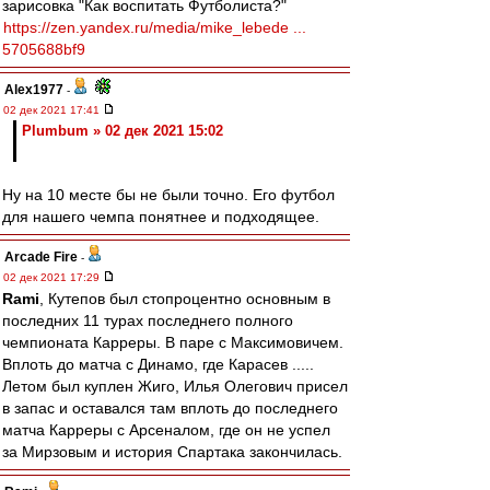
зарисовка "Как воспитать Футболиста?"
https://zen.yandex.ru/media/mike_lebede ...
5705688bf9
Alex1977
-
02 дек 2021 17:41
Plumbum » 02 дек 2021 15:02
Ну на 10 месте бы не были точно. Его футбол
для нашего чемпа понятнее и подходящее.
Arcade Fire
-
02 дек 2021 17:29
Rami
, Кутепов был стопроцентно основным в
последних 11 турах последнего полного
чемпионата Карреры. В паре с Максимовичем.
Вплоть до матча с Динамо, где Карасев .....
Летом был куплен Жиго, Илья Олегович присел
в запас и оставался там вплоть до последнего
матча Карреры с Арсеналом, где он не успел
за Мирзовым и история Спартака закончилась.