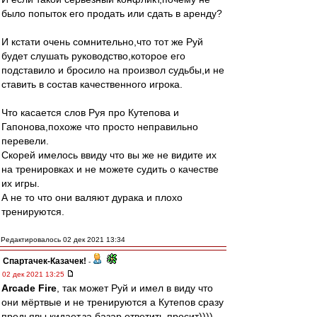
было попыток его продать или сдать в аренду?
И кстати очень сомнительно,что тот же Руй
будет слушать руководство,которое его
подставило и бросило на произвол судьбы,и не
ставить в состав качественного игрока.
Что касается слов Руя про Кутепова и
Гапонова,похоже что просто неправильно
перевели.
Скорей имелось ввиду что вы же не видите их
на тренировках и не можете судить о качестве
их игры.
А не то что они валяют дурака и плохо
тренируются.
Редактировалось 02 дек 2021 13:34
Спартачек-Казачек!
-
02 дек 2021 13:25
Arcade Fire
, так может Руй и имел в виду что
они мёртвые и не тренируются а Кутепов сразу
предьявы кидает,за базар ответить просит))))