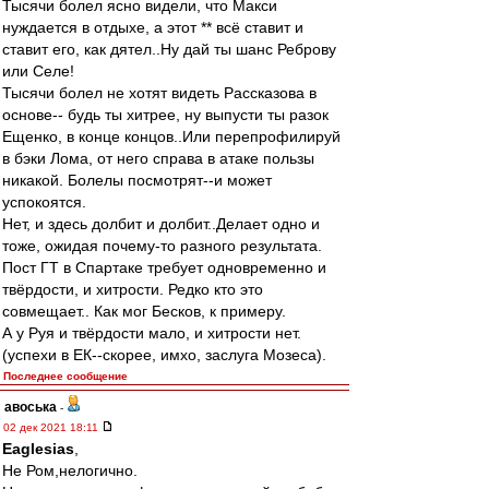
Тысячи болел ясно видели, что Макси
нуждается в отдыхе, а этот ** всё ставит и
ставит его, как дятел..Ну дай ты шанс Реброву
или Селе!
Тысячи болел не хотят видеть Рассказова в
основе-- будь ты хитрее, ну выпусти ты разок
Ещенко, в конце концов..Или перепрофилируй
в бэки Лома, от него справа в атаке пользы
никакой. Болелы посмотрят--и может
успокоятся.
Нет, и здесь долбит и долбит..Делает одно и
тоже, ожидая почему-то разного результата.
Пост ГТ в Спартаке требует одновременно и
твёрдости, и хитрости. Редко кто это
совмещает.. Как мог Бесков, к примеру.
А у Руя и твёрдости мало, и хитрости нет.
(успехи в ЕК--скорее, имхо, заслуга Мозеса).
Последнее сообщение
авоська
-
02 дек 2021 18:11
Eaglesias
,
Не Ром,нелогично.