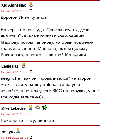
Kid Amnesiac
-
02 дек 2021 15:58
Дорогой Илья Кутепов.
На хер - это вон туда. Совсем охуели, дети
лимита. Сначала проиграл конкуренцию
Маслову, потом Гапонову, который подменял
травмированного Маслова, потом целому
Рассказову, а понтов - шо твой Мальдини.
Eaglesias
-
02 дек 2021 15:56
serg_chel
, как он "проваливался" на второй
матч - вы эту лапшу пЫонэрам на уши
вешайте, а не тем у кого ЗМС на поруках, у нас
все ходы записаны))
Mike Lebedev
-
02 дек 2021 15:33
Приобретет в мудийности
zmeya
-
02 дек 2021 15:31