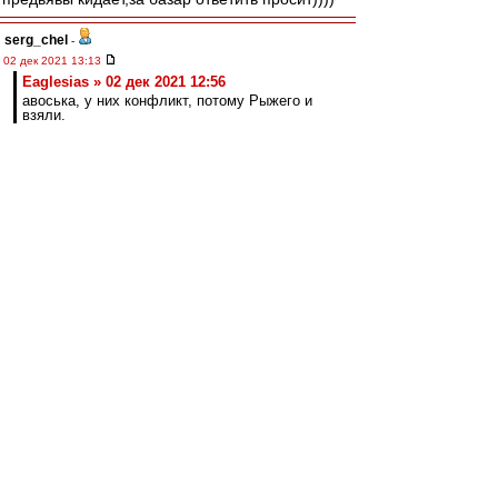
serg_chel
-
02 дек 2021 13:13
Eaglesias » 02 дек 2021 12:56
авоська, у них конфликт, потому Рыжего и
взяли.
Рыжий 4 матча играет на позиции правого
защитника в 4-4-2. На позиции, на которой
Кутепов не играет в принципе.
Arcade Fire
-
02 дек 2021 13:12
Dominecne » 02 дек 2021 11:17
Кутепов сказал, что готов снизить зп, если
это поможет чаще выходить на поле.
Там куда интереснее есть часть:
https://sport24.ru/news/football/2021-1 ... ny-
vitorii