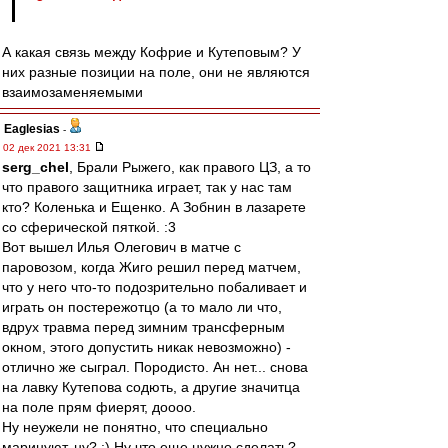
А какая связь между Кофрие и Кутеповым? У
них разные позиции на поле, они не являются
взаимозаменяемыми
Eaglesias
-
02 дек 2021 13:31
serg_chel
, Брали Рыжего, как правого ЦЗ, а то
что правого защитника играет, так у нас там
кто? Коленька и Ещенко. А Зобнин в лазарете
со сферической пяткой. :3
Вот вышел Илья Олегович в матче с
паровозом, когда Жиго решил перед матчем,
что у него что-то подозрительно побаливает и
играть он постережотцо (а то мало ли что,
вдрух травма перед зимним трансферным
окном, этого допустить никак невозможно) -
отлично же сыграл. Породисто. Ан нет... снова
на лавку Кутепова содють, а другие значитца
на поле прям фиерят, доооо.
Ну неужели не понятно, что специально
маринуют, ну? :) Ну что еще нужно сделать?