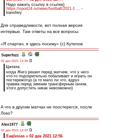
Надо нажать ссылку в ссылке)
https://sport24.ru/news/football/2021-1
... -
transfery
Для справедливости, вот полная версия
интервью. Там ответы на все вопросы.
«Я спартач, я здесь посижу» (с) Кутепов
Superfuzz
-
02 дек 2021 13:38
Цитата
когда Жиго решил перед матчем, что у него
что-то подозрительно побаливает и играть он
постережотцо (а то мало ли что, вдрух
травма перед зимним трансферным окном,
этого допустить никак невозможно)
А что в другим матчах не поостерегся, после
Локо?
Alex1977
-
02 дек 2021 13:33
Eaglesias » 02 дек 2021 12:56