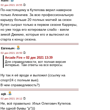
Rami
-
02 дек 2021 16:55
По-настоящему в Кутепова верил наверное
только Аленичев. За всю профессиональную
карьеру больше 20 полных матчей за сезон
Кутеп сыграл только в первом сезоне Карреры,
но уже тогда его котировали слабо - взяли
зимой Джикию, которые его и вытеснил из
старта к концу сезона.
Евгеньич
-
02 дек 2021 16:50
Arcade Fire » 02 дек 2021 13:39
Для справедливости, вот полная версия
интервью. Там ответы на все вопросы.
Ну так я её вроде и выложил (ссылку на
спорт24 с полным вью).
В чем справедливость?)
agk
-
02 дек 2021 16:12
Не, всё правильно: Илья Олегович Кутепов.
Ни одной буквы "р")))