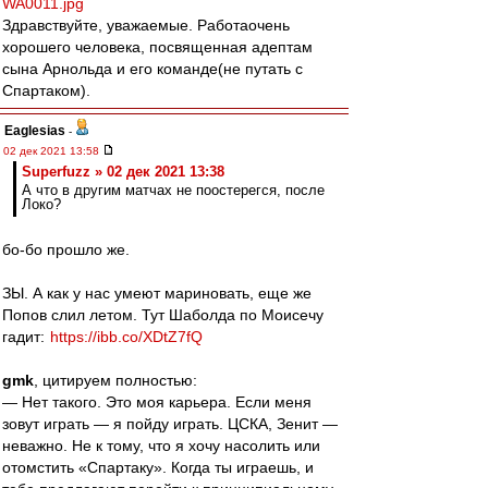
WA0011.jpg
Здравствуйте, уважаемые. Работаочень
хорошего человека, посвященная адептам
сына Арнольда и его команде(не путать с
Спартаком).
Eaglesias
-
02 дек 2021 13:58
Superfuzz » 02 дек 2021 13:38
А что в другим матчах не поостерегся, после
Локо?
бо-бо прошло же.
ЗЫ. А как у нас умеют мариновать, еще же
Попов слил летом. Тут Шаболда по Моисечу
гадит:
https://ibb.co/XDtZ7fQ
gmk
, цитируем полностью:
— Нет такого. Это моя карьера. Если меня
зовут играть — я пойду играть. ЦСКА, Зенит —
неважно. Не к тому, что я хочу насолить или
отомстить «Спартаку». Когда ты играешь, и