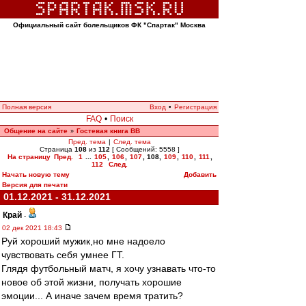
Официальный сайт болельщиков ФК "Спартак" Москва
Полная версия
Вход
•
Регистрация
FAQ
•
Поиск
Общение на сайте
Гостевая книга ВВ
»
Пред. тема
|
След. тема
Страница
108
из
112
[ Сообщений: 5558 ]
На страницу
Пред.
1
...
105
,
106
,
107
,
108
,
109
,
110
,
111
,
112
След.
Начать новую тему
Добавить
Версия для печати
01.12.2021 - 31.12.2021
Край
-
02 дек 2021 18:43
Руй хороший мужик,но мне надоело
чувствовать себя умнее ГТ.
Глядя футбольный матч, я хочу узнавать что-то
новое об этой жизни, получать хорошие
эмоции... А иначе зачем время тратить?