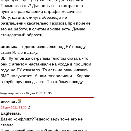
Прямо сказать? Дык нельзя - в контракте в
пункте о разглашении штрафы месячные.
Могу, кстати, скинуть образец о не
разглашении касательно Газизова при приеме
его на работу, в слитом архиве есть. Думаю
стандартный образец.
авоська
, Тедеско издевался над РУ походу,
ставя Илью в атаку.
ЗЫ. Кутепов же открытым текстом сказал, что
они с агентом настаивали на уходе в прошлом
году, но РУ отказало. То есть не рвач никакой
ЗМС получается. А нам говорилииии... Короче
в клубе врут как дышат. По любому поводу.
Редактировалось 02 дек 2021 13:35
авоська
-
02 дек 2021 13:30
Eaglesias
,
Давно конфликт?Тедеско ведь тоже его не
ставил.
И если такой серьезный конфликт,почему не