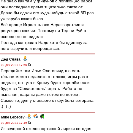
Не знаю как там у фидунов с логикой,но бабки
они последнее время тщательно считают.
Давно бы сдали его куда-нибудь с такой ЗП раз
уж заруба какая была.
Всё проще.Играет плохо.Неразворотлив и
регулярно косячит.Поэтому ни Тед ни Руй в
основе его не видели.
Полгода контракта.Надо хотя бы единицу за
него выручить и попрощаться.
Дед Слава
-
02 дек 2021 17:56
Передайте там Илье Олеговичу, шо есть
тёплое место недалеко от пляжа, игры раз в
неделю, он тута в Крыму будет королём если
будет за "Севастополь" играть. Работа не
пыльная, пацаны даже летом не потеют.
Самое то, для у ставшего от футбола ветерана
:) :) :)
Mike Lebedev
-
02 дек 2021 17:49
Из вечерней околоспортивной лирики сегодня