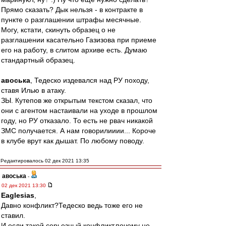
Прямо сказать? Дык нельзя - в контракте в
пункте о разглашении штрафы месячные.
Могу, кстати, скинуть образец о не
разглашении касательно Газизова при приеме
его на работу, в слитом архиве есть. Думаю
стандартный образец.
авоська
, Тедеско издевался над РУ походу,
ставя Илью в атаку.
ЗЫ. Кутепов же открытым текстом сказал, что
они с агентом настаивали на уходе в прошлом
году, но РУ отказало. То есть не рвач никакой
ЗМС получается. А нам говорилииии... Короче
в клубе врут как дышат. По любому поводу.
Редактировалось 02 дек 2021 13:35
авоська
-
02 дек 2021 13:30
Eaglesias
,
Давно конфликт?Тедеско ведь тоже его не
ставил.
И если такой серьезный конфликт,почему не