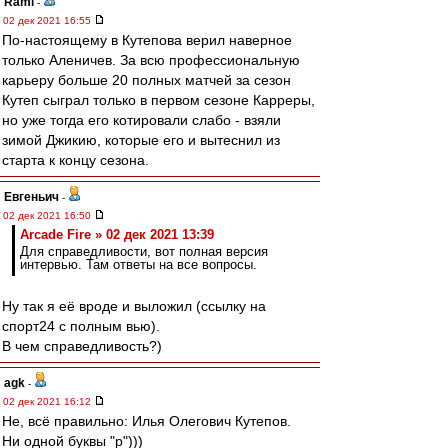
Rami
-
02 дек 2021 16:55
По-настоящему в Кутепова верил наверное
только Аленичев. За всю профессиональную
карьеру больше 20 полных матчей за сезон
Кутеп сыграл только в первом сезоне Карреры,
но уже тогда его котировали слабо - взяли
зимой Джикию, которые его и вытеснил из
старта к концу сезона.
Евгеньич
-
02 дек 2021 16:50
Arcade Fire » 02 дек 2021 13:39
Для справедливости, вот полная версия
интервью. Там ответы на все вопросы.
Ну так я её вроде и выложил (ссылку на
спорт24 с полным вью).
В чем справедливость?)
agk
-
02 дек 2021 16:12
Не, всё правильно: Илья Олегович Кутепов.
Ни одной буквы "р")))