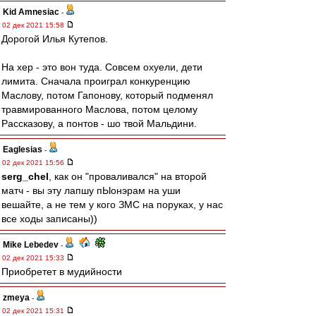
Kid Amnesiac
-
02 дек 2021 15:58
Дорогой Илья Кутепов.
На хер - это вон туда. Совсем охуели, дети
лимита. Сначала проиграл конкуренцию
Маслову, потом Гапонову, который подменял
травмированного Маслова, потом целому
Рассказову, а понтов - шо твой Мальдини.
Eaglesias
-
02 дек 2021 15:56
serg_chel
, как он "проваливался" на второй
матч - вы эту лапшу пЫонэрам на уши
вешайте, а не тем у кого ЗМС на поруках, у нас
все ходы записаны))
Mike Lebedev
-
02 дек 2021 15:33
Приобретет в мудийности
zmeya
-
02 дек 2021 15:31