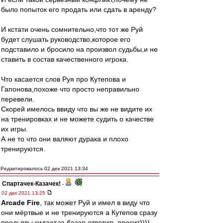
было попыток его продать или сдать в аренду?
И кстати очень сомнительно,что тот же Руй
будет слушать руководство,которое его
подставило и бросило на произвол судьбы,и не
ставить в состав качественного игрока.
Что касается слов Руя про Кутепова и
Гапонова,похоже что просто неправильно
перевели.
Скорей имелось ввиду что вы же не видите их
на тренировках и не можете судить о качестве
их игры.
А не то что они валяют дурака и плохо
тренируются.
Редактировалось 02 дек 2021 13:34
Спартачек-Казачек!
-
02 дек 2021 13:25
Arcade Fire
, так может Руй и имел в виду что
они мёртвые и не тренируются а Кутепов сразу
предьявы кидает,за базар ответить просит))))