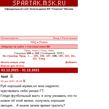
Официальный сайт болельщиков ФК "Спартак" Москва
Полная версия
Вход
•
Регистрация
FAQ
•
Поиск
Общение на сайте
Гостевая книга ВВ
»
Пред. тема
|
След. тема
Страница
108
из
112
[ Сообщений: 5558 ]
На страницу
Пред.
1
...
105
,
106
,
107
,
108
,
109
,
110
,
111
,
112
След.
Начать новую тему
Добавить
Версия для печати
01.12.2021 - 31.12.2021
Край
-
02 дек 2021 18:43
Руй хороший мужик,но мне надоело
чувствовать себя умнее ГТ.
Глядя футбольный матч, я хочу узнавать что-то
новое об этой жизни, получать хорошие
эмоции... А иначе зачем время тратить?