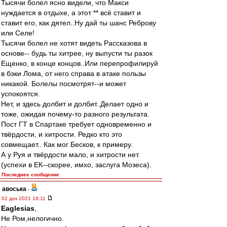
Тысячи болел ясно видели, что Макси
нуждается в отдыхе, а этот ** всё ставит и
ставит его, как дятел..Ну дай ты шанс Реброву
или Селе!
Тысячи болел не хотят видеть Рассказова в
основе-- будь ты хитрее, ну выпусти ты разок
Ещенко, в конце концов..Или перепрофилируй
в бэки Лома, от него справа в атаке пользы
никакой. Болелы посмотрят--и может
успокоятся.
Нет, и здесь долбит и долбит..Делает одно и
тоже, ожидая почему-то разного результата.
Пост ГТ в Спартаке требует одновременно и
твёрдости, и хитрости. Редко кто это
совмещает.. Как мог Бесков, к примеру.
А у Руя и твёрдости мало, и хитрости нет.
(успехи в ЕК--скорее, имхо, заслуга Мозеса).
Последнее сообщение
авоська
-
02 дек 2021 18:11
Eaglesias
,
Не Ром,нелогично.