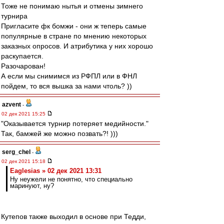
Тоже не понимаю нытья и отмены зимнего
турнира
Пригласите фк бомжи - они ж теперь самые
популярные в стране по мнению некоторых
заказных опросов. И атрибутика у них хорошо
раскупается.
Разочарован!
А если мы снимимся из РФПЛ или в ФНЛ
пойдем, то вся вышка за нами чтоль? ))
azvent
-
02 дек 2021 15:25
"Оказывается турнир потеряет медийности."
Так, бамжей же можно позвать?! )))
serg_chel
-
02 дек 2021 15:18
Eaglesias » 02 дек 2021 13:31
Ну неужели не понятно, что специально
маринуют, ну?
Кутепов также выходил в основе при Тедди,