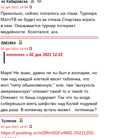
из Хабаровска
-
02 дек 2021 14:58
Прикольно, сейчас попалось на глаза: Турнира
МатчТВ не будет из-за отказа Спартака играть
в нем. Оказывается турнир потеряет
медийности. Хохотался, ага.
BM1964
-
02 дек 2021 14:53
mmmmm » 02 дек 2021 12:22
Марк! Не знаю, давно ли ты был в зоопарке, но
там над каждой клеткой висит табличка, что
мол "пипу обыкновенную," или, там "выхухоль
американскую" опекает такой то и такой то.
Опекает, то бишь содержит. Так что ты когда
соберёшься взять шефство над Колей подумай
два раза. В копеечку встать может... потянешь?
Тулячок
-
02 дек 2021 14:07
https://i.postimg.cc/mDRm5GFv/IMG-20211202-