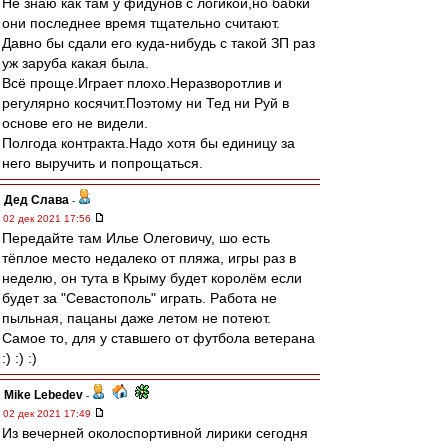
Не знаю как там у фидунов с логикой,но бабки
они последнее время тщательно считают.
Давно бы сдали его куда-нибудь с такой ЗП раз
уж заруба какая была.
Всё проще.Играет плохо.Неразворотлив и
регулярно косячит.Поэтому ни Тед ни Руй в
основе его не видели.
Полгода контракта.Надо хотя бы единицу за
него выручить и попрощаться.
Дед Слава
-
02 дек 2021 17:56
Передайте там Илье Олеговичу, шо есть
тёплое место недалеко от пляжа, игры раз в
неделю, он тута в Крыму будет королём если
будет за "Севастополь" играть. Работа не
пыльная, пацаны даже летом не потеют.
Самое то, для у ставшего от футбола ветерана
:) :) :)
Mike Lebedev
-
02 дек 2021 17:49
Из вечерней околоспортивной лирики сегодня