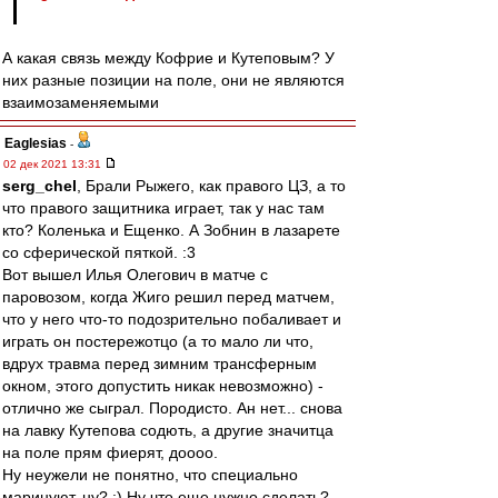
А какая связь между Кофрие и Кутеповым? У
них разные позиции на поле, они не являются
взаимозаменяемыми
Eaglesias
-
02 дек 2021 13:31
serg_chel
, Брали Рыжего, как правого ЦЗ, а то
что правого защитника играет, так у нас там
кто? Коленька и Ещенко. А Зобнин в лазарете
со сферической пяткой. :3
Вот вышел Илья Олегович в матче с
паровозом, когда Жиго решил перед матчем,
что у него что-то подозрительно побаливает и
играть он постережотцо (а то мало ли что,
вдрух травма перед зимним трансферным
окном, этого допустить никак невозможно) -
отлично же сыграл. Породисто. Ан нет... снова
на лавку Кутепова содють, а другие значитца
на поле прям фиерят, доооо.
Ну неужели не понятно, что специально
маринуют, ну? :) Ну что еще нужно сделать?