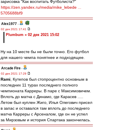
зарисовка "Как воспитать Футболиста?"
https://zen.yandex.ru/media/mike_lebede ...
5705688bf9
Alex1977
-
02 дек 2021 17:41
Plumbum » 02 дек 2021 15:02
Ну на 10 месте бы не были точно. Его футбол
для нашего чемпа понятнее и подходящее.
Arcade Fire
-
02 дек 2021 17:29
Rami
, Кутепов был стопроцентно основным в
последних 11 турах последнего полного
чемпионата Карреры. В паре с Максимовичем.
Вплоть до матча с Динамо, где Карасев .....
Летом был куплен Жиго, Илья Олегович присел
в запас и оставался там вплоть до последнего
матча Карреры с Арсеналом, где он не успел
за Мирзовым и история Спартака закончилась.