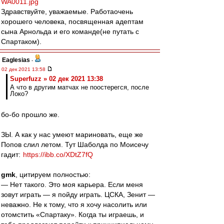
WA0011.jpg
Здравствуйте, уважаемые. Работаочень
хорошего человека, посвященная адептам
сына Арнольда и его команде(не путать с
Спартаком).
Eaglesias
-
02 дек 2021 13:58
Superfuzz » 02 дек 2021 13:38
А что в другим матчах не поостерегся, после
Локо?
бо-бо прошло же.
ЗЫ. А как у нас умеют мариновать, еще же
Попов слил летом. Тут Шаболда по Моисечу
гадит:
https://ibb.co/XDtZ7fQ
gmk
, цитируем полностью:
— Нет такого. Это моя карьера. Если меня
зовут играть — я пойду играть. ЦСКА, Зенит —
неважно. Не к тому, что я хочу насолить или
отомстить «Спартаку». Когда ты играешь, и