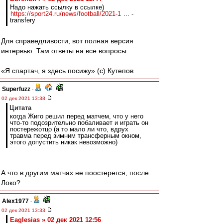
Надо нажать ссылку в ссылке)
https://sport24.ru/news/football/2021-1
... -
transfery
Для справедливости, вот полная версия
интервью. Там ответы на все вопросы.
«Я спартач, я здесь посижу» (с) Кутепов
Superfuzz
-
02 дек 2021 13:38
Цитата
когда Жиго решил перед матчем, что у него
что-то подозрительно побаливает и играть он
постережотцо (а то мало ли что, вдрух
травма перед зимним трансферным окном,
этого допустить никак невозможно)
А что в другим матчах не поостерегся, после
Локо?
Alex1977
-
02 дек 2021 13:33
Eaglesias » 02 дек 2021 12:56