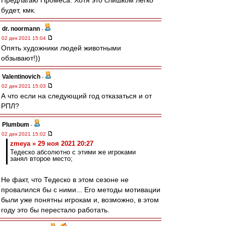
Предлагаю Промеса. Хотя это слишком легко
будет, кмк.
dr. noormann
-
02 дек 2021 15:04
Опять художники людей животными
обзывают!))
Valentinovich
-
02 дек 2021 15:03
А что если на следующий год отказаться и от
РПЛ?
Plumbum
-
02 дек 2021 15:02
zmeya » 29 ноя 2021 20:27
Тедеско абсолютно с этими же игроками
занял второе место;
Не факт, что Тедеско в этом сезоне не
провалился бы с ними... Его методы мотивации
были уже понятны игрокам и, возможно, в этом
году это бы перестало работать.