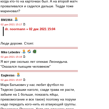
когда кто-то на карточках был. А на второй матч
проваливался и садился дальше. Тедди тоже
мариновал?
BM1964
-
02 дек 2021 15:17
dr. noormann » 02 дек 2021 15:04
Люди дороже. Стоят.
Mike Lebedev
-
02 дек 2021 15:16
Я вот уже сколько лет опекаю Леонидыча.
"Оказался пьющим человеком"
Eaglesias
-
02 дек 2021 15:07
Марк Батькович у нас любит футбол по
Тедеско (шашки наголо, сзади трава не расти,
забьем на 1 больши, показать яйцы,
превозмогание и все такое) поэтому на поруки
надо передать кого-нить из атакующей группы.