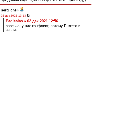
serg_chel
-
02 дек 2021 13:13
Eaglesias » 02 дек 2021 12:56
авоська, у них конфликт, потому Рыжего и
взяли.
Рыжий 4 матча играет на позиции правого
защитника в 4-4-2. На позиции, на которой
Кутепов не играет в принципе.
Arcade Fire
-
02 дек 2021 13:12
Dominecne » 02 дек 2021 11:17
Кутепов сказал, что готов снизить зп, если
это поможет чаще выходить на поле.
Там куда интереснее есть часть:
https://sport24.ru/news/football/2021-1 ... ny-
vitorii