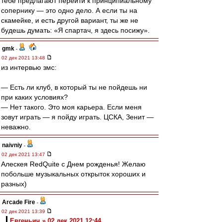
тебе предлагают перейти к принципиальному
сопернику — это одно дело. А если ты на
скамейке, и есть другой вариант, ты же не
будешь думать: «Я спартач, я здесь посижу».
gmk
-
02 дек 2021 13:48
из интервью змс:
— Есть ли клуб, в который ты не пойдешь ни
при каких условиях?
— Нет такого. Это моя карьера. Если меня
зовут играть — я пойду играть. ЦСКА, Зенит —
неважно.
naivniy
-
02 дек 2021 13:47
Алескея RedQuite с Днем рожденья! Желаю
побольше музыкальных открыток хороших и
разных)
Arcade Fire
-
02 дек 2021 13:39
Евгеньич » 02 дек 2021 12:44