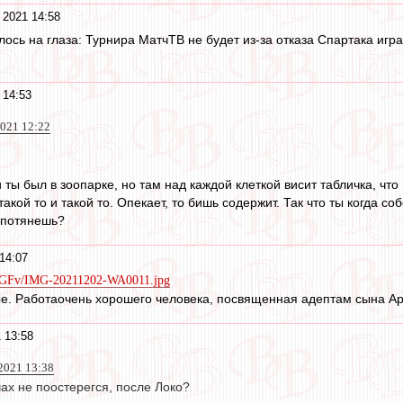
 2021 14:58
ось на глаза: Турнира МатчТВ не будет из-за отказа Спартака игр
 14:53
021 12:22
 ты был в зоопарке, но там над каждой клеткой висит табличка, что
акой то и такой то. Опекает, то бишь содержит. Так что ты когда 
. потянешь?
14:07
m5GFv/IMG-20211202-WA0011.jpg
е. Работаочень хорошего человека, посвященная адептам сына Арн
 13:58
 2021 13:38
чах не поостерегся, после Локо?