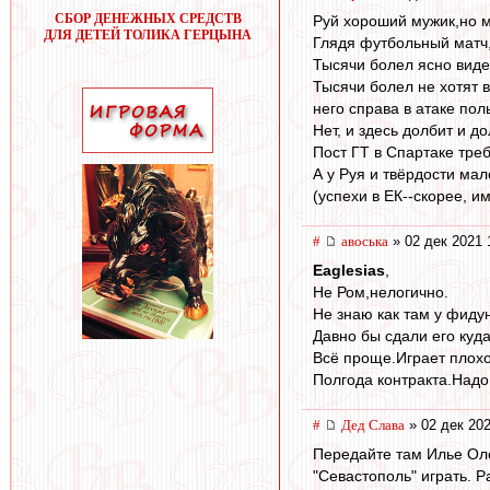
СБОР ДЕНЕЖНЫХ СРЕДСТВ
Руй хороший мужик,но м
ДЛЯ ДЕТЕЙ ТОЛИКА ГЕРЦЫНА
Глядя футбольный матч, 
Тысячи болел ясно видел
Тысячи болел не хотят в
него справа в атаке пол
Нет, и здесь долбит и д
Пост ГТ в Спартаке треб
А у Руя и твёрдости мало
(успехи в ЕК--скорее, им
#
авоська
» 02 дек 2021 
Eaglesias
,
Не Ром,нелогично.
Не знаю как там у фиду
Давно бы сдали его куда
Всё проще.Играет плохо
Полгода контракта.Надо
#
Дед Слава
» 02 дек 202
Передайте там Илье Олег
"Севастополь" играть. Р