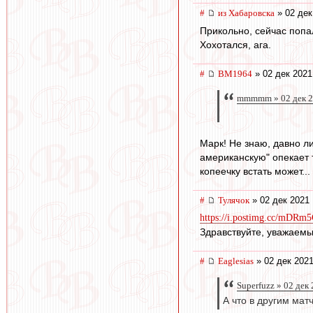
#
из Хабаровска
» 02 дек
Прикольно, сейчас попал
Хохотался, ага.
#
BM1964
» 02 дек 2021
mmmmm » 02 дек 2
Марк! Не знаю, давно ли
американскую" опекает т
копеечку встать может..
#
Тулячок
» 02 дек 2021 
https://i.postimg.cc/mDR
Здравствуйте, уважаемы
#
Eaglesias
» 02 дек 2021
Superfuzz » 02 дек
А что в другим мат