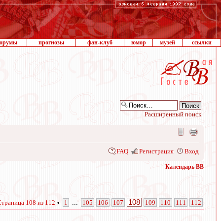
орумы
прогнозы
фан-клуб
юмор
музей
ссылки
Расширенный поиск
FAQ
Регистрация
Вход
Календарь ВВ
108
Страница
108
из
112
•
1
...
105
106
107
109
110
111
112