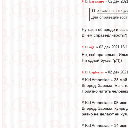
#
Евгеньич
» 02 дек 2021
Arcade Fire » 02 де
Для справедливости
Ну так я её вроде и выл
В чем справедливость?)
#
agk
» 02 дек 2021 16:1
Не, всё правильно: Иль
Ни одной буквы "р")))
#
Eaglesias
» 02 дек 2021
# Kid Amnesiac » 23 май
Вперед, Зарема, мы с т
Приятно читать человека
# Kid Amnesiac » 05 июн
Вперед, Зарема, хуярь 
равно не делают ни хуя.
# Kid Amnesiac » 14 июн