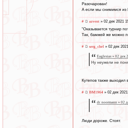
Разочарован!
А если мы снимимся из 
#
azvent
» 02 дек 2021 1
"Оказывается турнир по
Так, бамжей же можно по
#
serg_chel
» 02 дек 2021
Eaglesias » 02 дек 
Ну неужели не поня
Кутепов также выходил в
#
BM1964
» 02 дек 2021
dr. noormann » 02 
Люди дороже. Стоят.