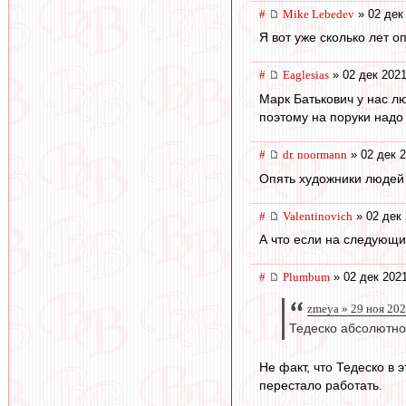
#
Mike Lebedev
» 02 дек
Я вот уже сколько лет 
#
Eaglesias
» 02 дек 2021
Марк Батькович у нас лю
поэтому на поруки надо
#
dr. noormann
» 02 дек 2
Опять художники людей
#
Valentinovich
» 02 дек 
А что если на следующи
#
Plumbum
» 02 дек 2021
zmeya » 29 ноя 202
Тедеско абсолютно 
Не факт, что Тедеско в 
перестало работать.