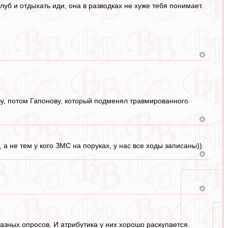
клуб и отдыхать иди, она в разводках не хуже тебя понимает.
ву, потом Гапонову, который подменял травмированного
 а не тем у кого ЗМС на поруках, у нас все ходы записаны))
зных опросов. И атрибутика у них хорошо раскупается.