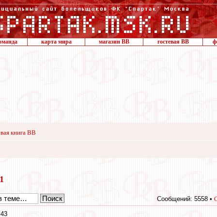
оманда
карта мира
магазин ВВ
гостевая ВВ
ф
вая книга ВВ
21
Сообщений: 5558 •
:43