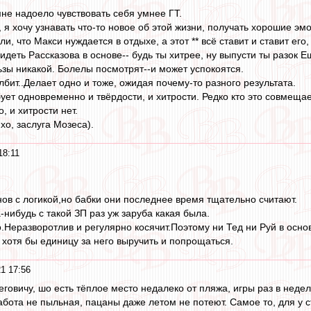
не надоело чувствовать себя умнее ГТ.
я хочу узнавать что-то новое об этой жизни, получать хорошие эмо
и, что Макси нуждается в отдыхе, а этот ** всё ставит и ставит его
идеть Рассказова в основе-- будь ты хитрее, ну выпусти ты разок 
ьзы никакой. Болелы посмотрят--и может успокоятся.
олбит..Делает одно и тоже, ожидая почему-то разного результата.
ует одновременно и твёрдости, и хитрости. Редко кто это совмещает
, и хитрости нет.
хо, заслуга Мозеса).
18:11
нов с логикой,но бабки они последнее время тщательно считают.
-нибудь с такой ЗП раз уж заруба какая была.
.Неразворотлив и регулярно косячит.Поэтому ни Тед ни Руй в основ
 хотя бы единицу за него выручить и попрощаться.
1 17:56
овичу, шо есть тёплое место недалеко от пляжа, игры раз в недел
абота не пыльная, пацаны даже летом не потеют. Самое то, для у ст