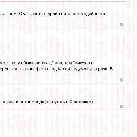
ать в нем. Оказывается турнир потеряет медийности.
 мол "пипу обыкновенную," или, там "выхухоль
соберёшься взять шефство над Колей подумай два раза. В
ольда и его команде(не путать с Спартаком).