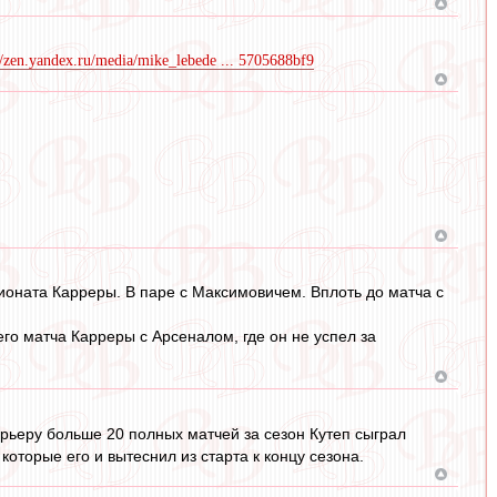
//zen.yandex.ru/media/mike_lebede ... 5705688bf9
ионата Карреры. В паре с Максимовичем. Вплоть до матча с
го матча Карреры с Арсеналом, где он не успел за
рьеру больше 20 полных матчей за сезон Кутеп сыграл
которые его и вытеснил из старта к концу сезона.