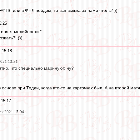
РФПЛ или в ФНЛ пойдем, то вся вышка за нами чтоль? ))
5:25
теряет медийности."
звать?! )))
 15:18
2021 13:31
тно, что специально маринуют, ну?
 основе при Тедди, когда кто-то на карточках был. А на второй м
 15:17
дек 2021 15:04