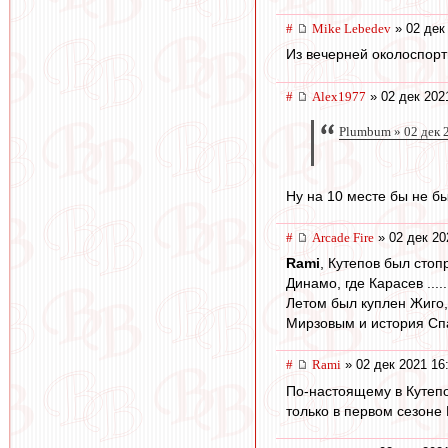
#
Mike Lebedev
» 02 дек
Из вечерней околоспорт
#
Alex1977
» 02 дек 202
Plumbum » 02 дек 
Ну на 10 месте бы не б
#
Arcade Fire
» 02 дек 20
Rami
, Кутепов был сто
Динамо, где Карасев .....
Летом был куплен Жиго,
Мирзовым и история Спа
#
Rami
» 02 дек 2021 16
По-настоящему в Кутепо
только в первом сезоне 