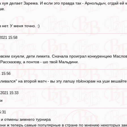
на хуя делает Зарема. И если это правда так - Арнольдыч, отдай ей 
ше.
нет. У меня точно. :)
2021 15:58
 Совсем охуели, дети лимита. Сначала проиграл конкуренцию Масло
Рассказову, а понтов - шо твой Мальдини.
 15:56
валивался" на второй матч - вы эту лапшу пЫонэрам на уши вешайте,
 2021 15:33
ти
5:31
 и отмены зимнего турнира
они ж теперь самые популярные в стране по мнению некоторых зака