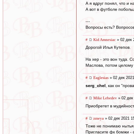
А я вдруг понял, что и 
А вот в футболе поболь
---
Вопросы есть? Вопросов 
#
Kid Amnesiac
» 02 дек 
Дорогой Илья Кутепов.
На хер - это вон туда.
Маслова, потом целому 
#
Eaglesias
» 02 дек 2021
serg_chel
, как он "про
#
Mike Lebedev
» 02 дек
Приобретет в мудийнос
#
zmeya
» 02 дек 2021 1
Тоже не понимаю нытья
Пригласите фк бомжи - 