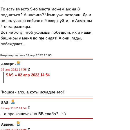
То есть вместо 9-го места можем аж на 8
подняться? А нафига? Чемп уже потерян. Да и
не получится сейчас с 9 вверх уйти - с Ахматом
4 очка разницы.
Вот не хочу, чтоб уфимцы победили, их и наши
башкиры у меня во где сидят! А они, гады,
побеждают...
Редактировалось 02 апр 2022 15:05
Авверс
-
02 апр 2022 14:58
SAS » 02 апр 2022 14:54
"Кошки - зло, а коты исчадие его!"
SAS
-
02 апр 2022 14:54
...а про кошечек на ВВ слабо?...:-)
Авверс
-
02 апр 2022 14:05