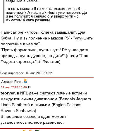
задышим в чемпе.
То есть вместо 9-го места можем аж на 8
подняться? А нафига? Чемп уже потерян. Да
и не получится сейчас с 9 вверх уйти - с
Ахматом 4 очка разницы.
Написал же - чтобы "слегка задышали". Для
Кубка. Ну и выполнение наказов РУ - "улучшить
положение в чемпе".
"Пусть формально, пусть шутя! РУ у нас дитя
природы, пусть дурное, но дитя!" (почти "Про
Федота-стрельца.", Л.Филатов)
Редактировалось 02 апр 2022 16:52
Arcade Fire
-
02 апр 2022 16:46
teorver
, в NFL даже считают личные встречи
между кошачьим дивизионом (Bengals Jaguars
Lions Panthers) и птичьим (Eagles Falcons
Ravens Seahawks).
В прошлом сезоне в один момент
установилось полное равенство.