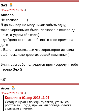
SAS
-
02 апр 2022 15:05
Авверс
,
Не согласен!!!!:-)
Я до сих пор не могу никак забыть одну,
такая черненькая была, ласковая с вечера до
ночи, а утром сбежала(
- да "дело то громкое было" в свое время на
даче
в Валентиновке..-...и что характерно исчезли
ещё несколько дорогих вещей памятных(
Блин, сам себе получается противоречу и тебе
- точно Зло ((
-:)))
Argos
-
02 апр 2022 15:03
Карелин » 02 апр 2022 13:04
Сегодня нужны победы туляков, уфимцев,
ростовчан. Тогда, при нашей победе, слегка
задышим в чемпе.