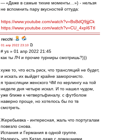
— «Даже в самые тихие моменты…») - нельзя
не вспомнить пару вкусностей оттуда:
https://www.youtube.com/watch?v=BsBdQ9jjjCk
https://www.youtube.com/watch?v=CU_4xpI6TtI
recchi
-
01 апр 2022 23:10
# ys » 01 апр 2022 21:45
как ты ЛЧ и прочие турниры смотришь?)))
хуже то, что есть риск, что трансляций не будет,
и искать их выйдет крайне заморочисто.
я трансляции женского ЧМ по керлингу на той
неделе дня четыре искал. И то нашел чудом,
уже ближе к четвертьфиналу. с футболом
наверно проще, но хотелось бы по тв
смотреть.
Жеребьевка - интересная, жаль что португалам
повезло снова.
Испания и Германия в одной группе.
Надеюсь, что Катар даже с домашними