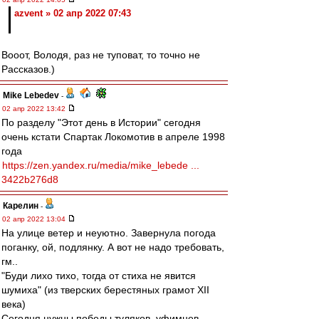
azvent » 02 апр 2022 07:43
Вооот, Володя, раз не туповат, то точно не
Рассказов.)
Mike Lebedev
-
02 апр 2022 13:42
По разделу "Этот день в Истории" сегодня
очень кстати Спартак Локомотив в апреле 1998
года
https://zen.yandex.ru/media/mike_lebede ...
3422b276d8
Карелин
-
02 апр 2022 13:04
На улице ветер и неуютно. Завернула погода
поганку, ой, подлянку. А вот не надо требовать,
гм..
"Буди лихо тихо, тогда от стиха не явится
шумиха" (из тверских берестяных грамот XII
века)
Сегодня нужны победы туляков, уфимцев,