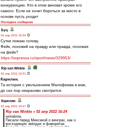
конкуренцию. Кто в этом виноват кроме его
самого. Если не хочет бороться за место в
основе пусть уходит
Последнее сообщение
Буц
-
02 апр 2022 16:54
Сутки ломаю голову.
Фейк, похожий на правду или правда, похожая
на фейк?
https://svpressa.ru/sport/news/329953/
Rip van Winkle
-
02 апр 2022 16:51
Карелин
,
Та история с увольнением Малофеева в мае,
до сих пор некрасиво смотрится.
Карелин
-
02 апр 2022 16:47
Rip van Winkle » 02 апр 2022 16:24
extratime,
Писали перед Мексикой о венграх, как о
восходящих звёздах и фаворитах.