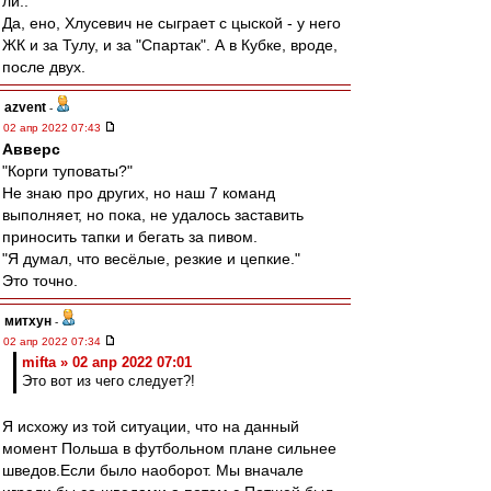
ли..
Да, ено, Хлусевич не сыграет с цыской - у него
ЖК и за Тулу, и за "Спартак". А в Кубке, вроде,
после двух.
azvent
-
02 апр 2022 07:43
Авверс
"Корги туповаты?"
Не знаю про других, но наш 7 команд
выполняет, но пока, не удалось заставить
приносить тапки и бегать за пивом.
"Я думал, что весёлые, резкие и цепкие."
Это точно.
митхун
-
02 апр 2022 07:34
mifta » 02 апр 2022 07:01
Это вот из чего следует?!
Я исхожу из той ситуации, что на данный
момент Польша в футбольном плане сильнее
шведов.Если было наоборот. Мы вначале