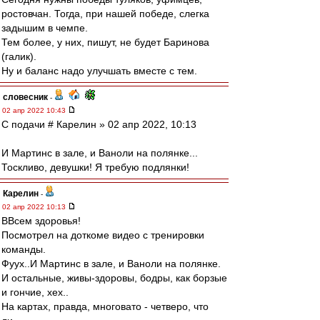
ростовчан. Тогда, при нашей победе, слегка
задышим в чемпе.
Тем более, у них, пишут, не будет Баринова
(галик).
Ну и баланс надо улучшать вместе с тем.
словесник
-
02 апр 2022 10:43
С подачи # Карелин » 02 апр 2022, 10:13
И Мартинс в зале, и Ваноли на полянке...
Тоскливо, девушки! Я требую подлянки!
Карелин
-
02 апр 2022 10:13
ВВсем здоровья!
Посмотрел на доткоме видео с тренировки
команды.
Фуух..И Мартинс в зале, и Ваноли на полянке.
И остальные, живы-здоровы, бодры, как борзые
и гончие, хех..
На картах, правда, многовато - четверо, что