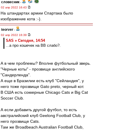
словесник
-
02 апр 2022 16:43
На штандартах армии Спартака было
изображение кота :-).
teorver
-
02 апр 2022 16:39
SAS » Сегодня, 14:54
...а про кошечек на ВВ слабо?.
А в чем проблемы? Вполне футбольный зверь.
"Черные коты" - прозвище английского
"Сандерленда".
А еще в Бразилии есть клуб "Сейландия", у
него тоже прозвище Gato preto, черный кот.
В США есть соккерные Chicago Cats и Big Cat
Soccer Club.
А если добавить другой футбол, то есть
австралийский клуб Geelong Football Club, у
него прозвище Cats.
Там же Broadbeach Australian Football Club,