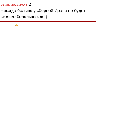
01 апр 2022 20:43
Никогда больше у сборной Ирана не будет
столько болельщиков ))
лео22
-
01 апр 2022 20:41
Карелин » 01 апр 2022 12:29
"Не каждому дано узреть явлений связь.."
https://www.youtube.com/watch?v=awyKrChOfbo
Авверс » 01 апр 2022 12:54
Давайте лучше про собак пофлудим.
Опорнособаку так и не привезли.
Карелин
-
01 апр 2022 20:32
Итоги жеребьёвки групп на ЧМК-2022.
A: Катар,Эквадор,Сенегал,Нидерланды
B: Англия,Иран,США,Шотландия/Украина -
Уэльс
C: Аргентина,Саудовская