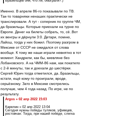
Бразильцев они, что ли, обыграли?:)
Именно. В апреле 86-го показывали по ТВ.
Так-то товарняки ненаших практически не
транслировали. А тут - соперник по группе ЧМ,
да бразильцы. Которые приехали на турне по
Европе. Денег на билеты собрать, то, сё..Вот
их венгры и дёрнули 3:0. Детари, помню,
Лайош, тогда у них божил. Поэтому разгром в
Мексике от СССР не ожидался от слова
вообще. К тому же наши играли невнятно в тот
момент. Хандрили, как бы, киевляне без
Лобановского. А на ЧММ-86 нам, как покатило
с 2-й минуты, так и доехали до шестёрки.
Сергей Юрич тогда отметился, да..Бразильцы,
кстати, ещё кому-то проиграли, вроде,
серьёзному. Зато в Мексике смотрелись
получше, чем 4 года назад. По игре, не по
результату.
Argos » 02 апр 2022 15:03
Карелин » 02 апр 2022 13:04
Сегодня нужны победы туляков, уфимцев,
ростовчан. Тогда, при нашей победе, слегка