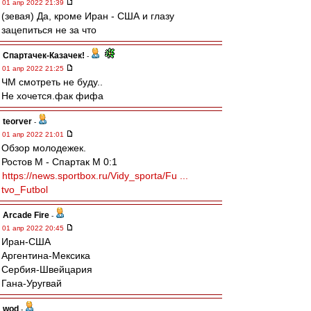
01 апр 2022 21:39
(зевая) Да, кроме Иран - США и глазу
зацепиться не за что
Спартачек-Казачек!
-
01 апр 2022 21:25
ЧМ смотреть не буду..
Не хочется.фак фифа
teorver
-
01 апр 2022 21:01
Обзор молодежек.
Ростов М - Спартак М 0:1
https://news.sportbox.ru/Vidy_sporta/Fu ...
tvo_Futbol
Arcade Fire
-
01 апр 2022 20:45
Иран-США
Аргентина-Мексика
Сербия-Швейцария
Гана-Уругвай
wod
-