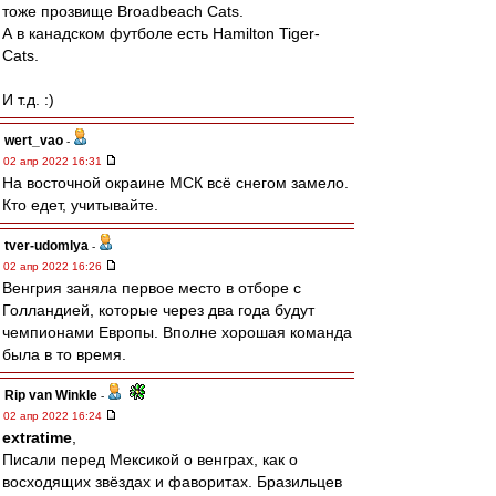
тоже прозвище Broadbeach Cats.
А в канадском футболе есть Hamilton Tiger-
Cats.
И т.д. :)
wert_vao
-
02 апр 2022 16:31
На восточной окраине МСК всё снегом замело.
Кто едет, учитывайте.
tver-udomlya
-
02 апр 2022 16:26
Венгрия заняла первое место в отборе с
Голландией, которые через два года будут
чемпионами Европы. Вполне хорошая команда
была в то время.
Rip van Winkle
-
02 апр 2022 16:24
extratime
,
Писали перед Мексикой о венграх, как о
восходящих звёздах и фаворитах. Бразильцев