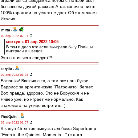
играли бы со шведами.а потом с Потшей был
бы совсем другой расклад.А так конечно никто
100% гарантии на успех не даст. Об этом знает
Италия.
mifta
-
02 апр 2022 07:01
митхун » 01 апр 2022 10:05
В том и дело что если выиграли бы у Польши
выиграли у шведов.
Это вот из чего следует?!
terpila
-
02 апр 2022 01:25
Батюшки! Включаю тв, а там экс наш Лукас
Барриос за аргентинскую "Патронато" бегает.
Вот, правда, здорово. Это не Боруссия и не
Ривер уже, но играет же нормально. Как
знакомого на улице встретить:-)
RedQuite
-
02 апр 2022 01:07
В канун 45-летия выпуска альбома Supertramp
"Even in the Quietest Moments…" (с англ.