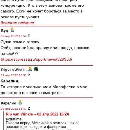
конкуренцию. Кто в этом виноват кроме его
самого. Если не хочет бороться за место в
основе пусть уходит
Последнее сообщение
Буц
-
02 апр 2022 16:54
Сутки ломаю голову.
Фейк, похожий на правду или правда, похожая
на фейк?
https://svpressa.ru/sport/news/329953/
Rip van Winkle
-
02 апр 2022 16:51
Карелин
,
Та история с увольнением Малофеева в мае,
до сих пор некрасиво смотрится.
Карелин
-
02 апр 2022 16:47
Rip van Winkle » 02 апр 2022 16:24
extratime,
Писали перед Мексикой о венграх, как о
восходящих звёздах и фаворитах.