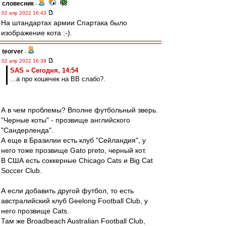
словесник
-
02 апр 2022 16:43
На штандартах армии Спартака было
изображение кота :-).
teorver
-
02 апр 2022 16:39
SAS » Сегодня, 14:54
...а про кошечек на ВВ слабо?.
А в чем проблемы? Вполне футбольный зверь.
"Черные коты" - прозвище английского
"Сандерленда".
А еще в Бразилии есть клуб "Сейландия", у
него тоже прозвище Gato preto, черный кот.
В США есть соккерные Chicago Cats и Big Cat
Soccer Club.
А если добавить другой футбол, то есть
австралийский клуб Geelong Football Club, у
него прозвище Cats.
Там же Broadbeach Australian Football Club,