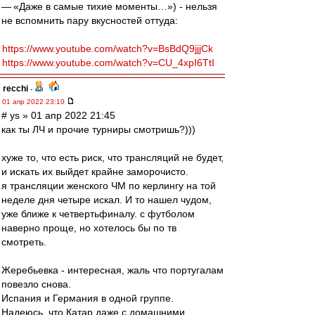
— «Даже в самые тихие моменты…») - нельзя
не вспомнить пару вкусностей оттуда:
https://www.youtube.com/watch?v=BsBdQ9jjjCk
https://www.youtube.com/watch?v=CU_4xpI6TtI
recchi
-
01 апр 2022 23:10
# ys » 01 апр 2022 21:45
как ты ЛЧ и прочие турниры смотришь?)))
хуже то, что есть риск, что трансляций не будет,
и искать их выйдет крайне заморочисто.
я трансляции женского ЧМ по керлингу на той
неделе дня четыре искал. И то нашел чудом,
уже ближе к четвертьфиналу. с футболом
наверно проще, но хотелось бы по тв
смотреть.
Жеребьевка - интересная, жаль что португалам
повезло снова.
Испания и Германия в одной группе.
Надеюсь, что Катар даже с домашними