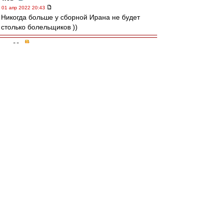
01 апр 2022 20:43
Никогда больше у сборной Ирана не будет
столько болельщиков ))
лео22
-
01 апр 2022 20:41
Карелин » 01 апр 2022 12:29
"Не каждому дано узреть явлений связь.."
https://www.youtube.com/watch?v=awyKrChOfbo
Авверс » 01 апр 2022 12:54
Давайте лучше про собак пофлудим.
Опорнособаку так и не привезли.
Карелин
-
01 апр 2022 20:32
Итоги жеребьёвки групп на ЧМК-2022.
A: Катар,Эквадор,Сенегал,Нидерланды
B: Англия,Иран,США,Шотландия/Украина -
Уэльс
C: Аргентина,Саудовская