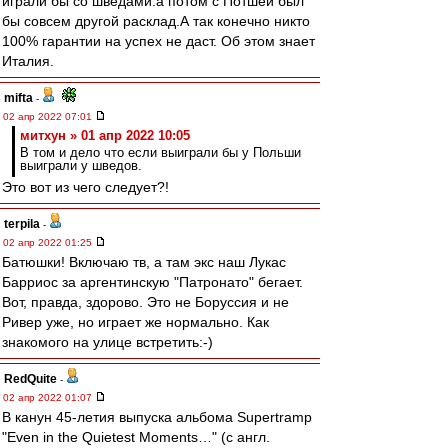
играли бы со шведами.а потом с Потшей был
бы совсем другой расклад.А так конечно никто
100% гарантии на успех не даст. Об этом знает
Италия.
mifta
-
02 апр 2022 07:01
митхун » 01 апр 2022 10:05
В том и дело что если выиграли бы у Польши
выиграли у шведов.
Это вот из чего следует?!
terpila
-
02 апр 2022 01:25
Батюшки! Включаю тв, а там экс наш Лукас
Барриос за аргентинскую "Патронато" бегает.
Вот, правда, здорово. Это не Боруссия и не
Ривер уже, но играет же нормально. Как
знакомого на улице встретить:-)
RedQuite
-
02 апр 2022 01:07
В канун 45-летия выпуска альбома Supertramp
"Even in the Quietest Moments…" (с англ.