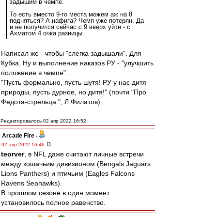
задышим в чемпе.
То есть вместо 9-го места можем аж на 8
подняться? А нафига? Чемп уже потерян. Да
и не получится сейчас с 9 вверх уйти - с
Ахматом 4 очка разницы.
Написал же - чтобы "слегка задышали". Для
Кубка. Ну и выполнение наказов РУ - "улучшить
положение в чемпе".
"Пусть формально, пусть шутя! РУ у нас дитя
природы, пусть дурное, но дитя!" (почти "Про
Федота-стрельца.", Л.Филатов)
Редактировалось 02 апр 2022 16:52
Arcade Fire
-
02 апр 2022 16:46
teorver
, в NFL даже считают личные встречи
между кошачьим дивизионом (Bengals Jaguars
Lions Panthers) и птичьим (Eagles Falcons
Ravens Seahawks).
В прошлом сезоне в один момент
установилось полное равенство.