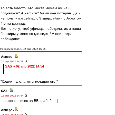
То есть вместо 9-го места можем аж на 8
подняться? А нафига? Чемп уже потерян. Да и
не получится сейчас с 9 вверх уйти - с Ахматом
4 очка разницы.
Вот не хочу, чтоб уфимцы победили, их и наши
башкиры у меня во где сидят! А они, гады,
побеждают...
Редактировалось 02 апр 2022 15:05
Авверс
-
02 апр 2022 14:58
SAS » 02 апр 2022 14:54
"Кошки - зло, а коты исчадие его!"
SAS
-
02 апр 2022 14:54
...а про кошечек на ВВ слабо?...:-)
Авверс
-
02 апр 2022 14:05