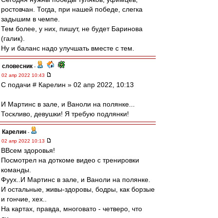
ростовчан. Тогда, при нашей победе, слегка
задышим в чемпе.
Тем более, у них, пишут, не будет Баринова
(галик).
Ну и баланс надо улучшать вместе с тем.
словесник
-
02 апр 2022 10:43
С подачи # Карелин » 02 апр 2022, 10:13
И Мартинс в зале, и Ваноли на полянке...
Тоскливо, девушки! Я требую подлянки!
Карелин
-
02 апр 2022 10:13
ВВсем здоровья!
Посмотрел на доткоме видео с тренировки
команды.
Фуух..И Мартинс в зале, и Ваноли на полянке.
И остальные, живы-здоровы, бодры, как борзые
и гончие, хех..
На картах, правда, многовато - четверо, что