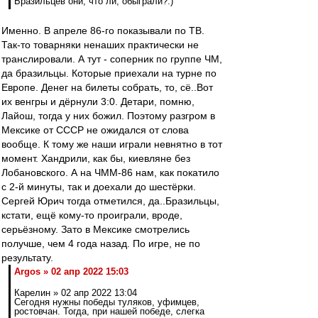
Бразильцев они, что ли, обыграли?:)
Именно. В апреле 86-го показывали по ТВ.
Так-то товарняки ненаших практически не
транслировали. А тут - соперник по группе ЧМ,
да бразильцы. Которые приехали на турне по
Европе. Денег на билеты собрать, то, сё..Вот
их венгры и дёрнули 3:0. Детари, помню,
Лайош, тогда у них божил. Поэтому разгром в
Мексике от СССР не ожидался от слова
вообще. К тому же наши играли невнятно в тот
момент. Хандрили, как бы, киевляне без
Лобановского. А на ЧММ-86 нам, как покатило
с 2-й минуты, так и доехали до шестёрки.
Сергей Юрич тогда отметился, да..Бразильцы,
кстати, ещё кому-то проиграли, вроде,
серьёзному. Зато в Мексике смотрелись
получше, чем 4 года назад. По игре, не по
результату.
Argos » 02 апр 2022 15:03
Карелин » 02 апр 2022 13:04
Сегодня нужны победы туляков, уфимцев,
ростовчан. Тогда, при нашей победе, слегка