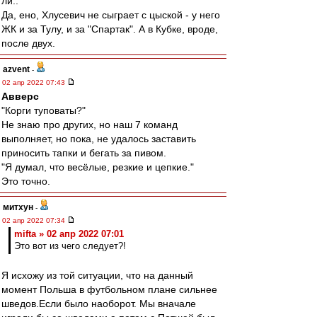
ли..
Да, ено, Хлусевич не сыграет с цыской - у него
ЖК и за Тулу, и за "Спартак". А в Кубке, вроде,
после двух.
azvent
-
02 апр 2022 07:43
Авверс
"Корги туповаты?"
Не знаю про других, но наш 7 команд
выполняет, но пока, не удалось заставить
приносить тапки и бегать за пивом.
"Я думал, что весёлые, резкие и цепкие."
Это точно.
митхун
-
02 апр 2022 07:34
mifta » 02 апр 2022 07:01
Это вот из чего следует?!
Я исхожу из той ситуации, что на данный
момент Польша в футбольном плане сильнее
шведов.Если было наоборот. Мы вначале