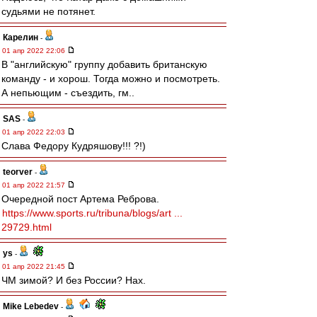
судьями не потянет.
Карелин
-
01 апр 2022 22:06
В "английскую" группу добавить британскую
команду - и хорош. Тогда можно и посмотреть.
А непьющим - съездить, гм..
SAS
-
01 апр 2022 22:03
Слава Федору Кудряшову!!! ?!)
teorver
-
01 апр 2022 21:57
Очередной пост Артема Реброва.
https://www.sports.ru/tribuna/blogs/art ...
29729.html
ys
-
01 апр 2022 21:45
ЧМ зимой? И без России? Нах.
Mike Lebedev
-