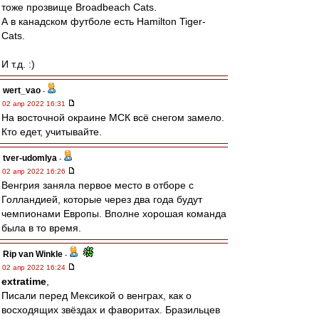
тоже прозвище Broadbeach Cats.
А в канадском футболе есть Hamilton Tiger-
Cats.
И т.д. :)
wert_vao
-
02 апр 2022 16:31
На восточной окраине МСК всё снегом замело.
Кто едет, учитывайте.
tver-udomlya
-
02 апр 2022 16:26
Венгрия заняла первое место в отборе с
Голландией, которые через два года будут
чемпионами Европы. Вполне хорошая команда
была в то время.
Rip van Winkle
-
02 апр 2022 16:24
extratime
,
Писали перед Мексикой о венграх, как о
восходящих звёздах и фаворитах. Бразильцев