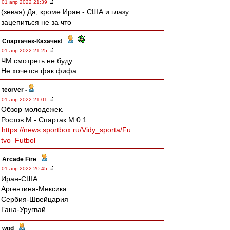
01 апр 2022 21:39
(зевая) Да, кроме Иран - США и глазу
зацепиться не за что
Спартачек-Казачек!
-
01 апр 2022 21:25
ЧМ смотреть не буду..
Не хочется.фак фифа
teorver
-
01 апр 2022 21:01
Обзор молодежек.
Ростов М - Спартак М 0:1
https://news.sportbox.ru/Vidy_sporta/Fu ...
tvo_Futbol
Arcade Fire
-
01 апр 2022 20:45
Иран-США
Аргентина-Мексика
Сербия-Швейцария
Гана-Уругвай
wod
-