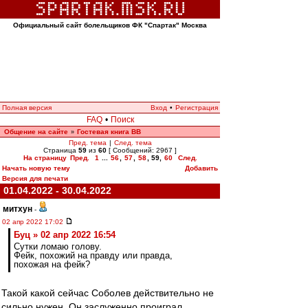
Официальный сайт болельщиков ФК "Спартак" Москва
Полная версия
Вход
•
Регистрация
FAQ
•
Поиск
Общение на сайте
Гостевая книга ВВ
»
Пред. тема
|
След. тема
Страница
59
из
60
[ Сообщений: 2967 ]
На страницу
Пред.
1
...
56
,
57
,
58
,
59
,
60
След.
Начать новую тему
Добавить
Версия для печати
01.04.2022 - 30.04.2022
митхун
-
02 апр 2022 17:02
Буц » 02 апр 2022 16:54
Сутки ломаю голову.
Фейк, похожий на правду или правда,
похожая на фейк?
Такой какой сейчас Соболев действительно не
сильно нужен. Он заслуженно проиграл