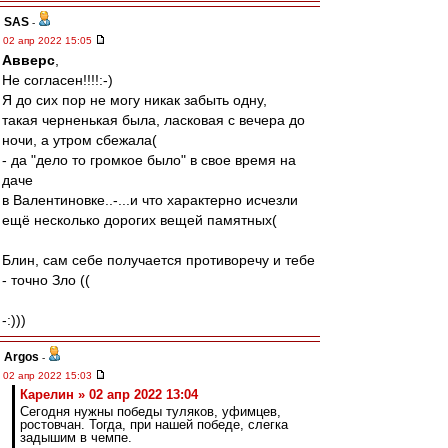
SAS
-
02 апр 2022 15:05
Авверс
,
Не согласен!!!!:-)
Я до сих пор не могу никак забыть одну,
такая черненькая была, ласковая с вечера до
ночи, а утром сбежала(
- да "дело то громкое было" в свое время на
даче
в Валентиновке..-...и что характерно исчезли
ещё несколько дорогих вещей памятных(
Блин, сам себе получается противоречу и тебе
- точно Зло ((
-:)))
Argos
-
02 апр 2022 15:03
Карелин » 02 апр 2022 13:04
Сегодня нужны победы туляков, уфимцев,
ростовчан. Тогда, при нашей победе, слегка
задышим в чемпе.