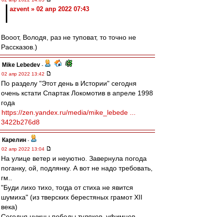
azvent » 02 апр 2022 07:43
Вооот, Володя, раз не туповат, то точно не
Рассказов.)
Mike Lebedev
-
02 апр 2022 13:42
По разделу "Этот день в Истории" сегодня
очень кстати Спартак Локомотив в апреле 1998
года
https://zen.yandex.ru/media/mike_lebede ...
3422b276d8
Карелин
-
02 апр 2022 13:04
На улице ветер и неуютно. Завернула погода
поганку, ой, подлянку. А вот не надо требовать,
гм..
"Буди лихо тихо, тогда от стиха не явится
шумиха" (из тверских берестяных грамот XII
века)
Сегодня нужны победы туляков, уфимцев,