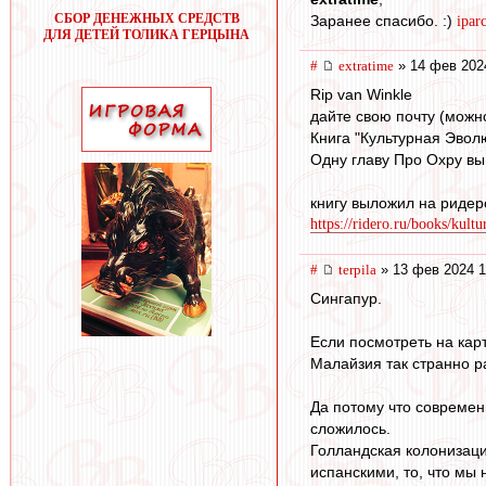
СБОР ДЕНЕЖНЫХ СРЕДСТВ
Заранее спасибо. :)
ipa
ДЛЯ ДЕТЕЙ ТОЛИКА ГЕРЦЫНА
#
extratime
» 14 фев 202
Rip van Winkle
дайте свою почту (можно
Книга "Культурная Эвол
Одну главу Про Охру вы 
книгу выложил на ридер
https://ridero.ru/books/kult
#
terpila
» 13 фев 2024 1
Сингапур.
Если посмотреть на кар
Малайзия так странно
Да потому что современ
сложилось.
Голландская колонизаци
испанскими, то, что мы