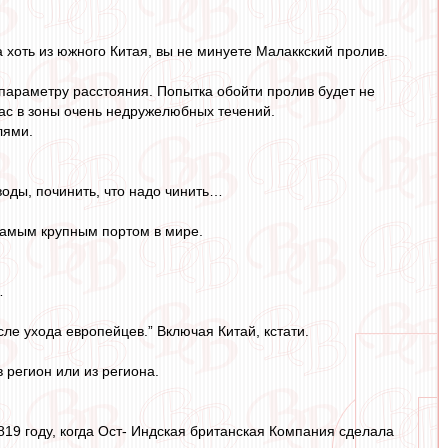
 хоть из южного Китая, вы не минуете Малаккский пролив.
параметру расстояния. Попытка обойти пролив будет не
вас в зоны очень недружелюбных течений.
лями.
воды, починить, что надо чинить…
 самым крупным портом в мире.
…
ле ухода европейцев.” Включая Китай, кстати.
 регион или из региона.
1819 году, когда Ост- Индская британская Компания сделала