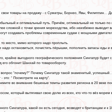
 свои товары на продажу - с Суматры, Борнео, Явы, Филиппин… Да
ибыльный и оптимальный путь. Причём, оптимальный не только по 
олее сложной с точки зрения мореходства, ибо неизбежно выводит 
 могут создавать проблемы современным судам с мощными двигате
о то место, мимо которого надо проплыть.
де надо остановиться, почистить пёрышки, пополнить запасы еды и 
его, крайне выгодного географического положения Сингапур будет
д его обгонит Шанхай по товарообороту.
т вопрос “почему?” Почему Сингапур такой знаменитый, успешный
- это: “ Посмотрите на карту”.
примите во внимание бешеные темпы развития региона в 20 веке пос
осом, который вытягивал свою долю из всех, кто что-то вёз морем в
ного Сингапура, какой он есть сегодня, возводят к британцам и к 