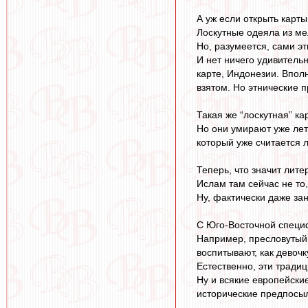
А уж если открыть карт
Лоскутные одеяла из ме
Но, разумеется, сами э
И нет ничего удивитель
карте, Индонезии. Впол
взятом. Но этнические п
Такая же “лоскутная” ка
Но они умирают уже лет 
который уже считается 
Теперь, что значит лит
Ислам там сейчас не то,
Ну, фактически даже зан
С Юго-Восточной специф
Например, пресловутый “
воспитывают, как девочк
Естественно, эти традиц
Ну и всякие европейски
исторические предпосыл