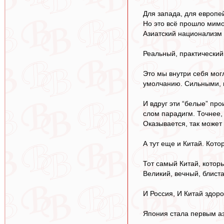
Для запада, для европе
Но это всё прошло мимо
Азиатский национализм -
Реальный, практический
Это мы внутри себя мог
умолчанию. Сильными,
И вдруг эти “белые” пр
слом парадигм. Точнее, 
Оказывается, так может
А тут еще и Китай. Кото
Тот самый Китай, которы
Великий, вечный, блис
И Россия, И Китай здор
Япония стала первым аз