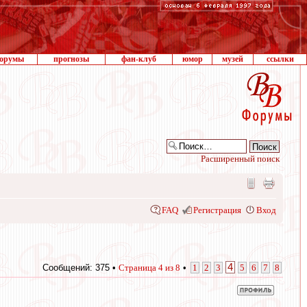
орумы
прогнозы
фан-клуб
юмор
музей
ссылки
Расширенный поиск
FAQ
Регистрация
Вход
4
Сообщений: 375 •
Страница
4
из
8
•
1
2
3
5
6
7
8