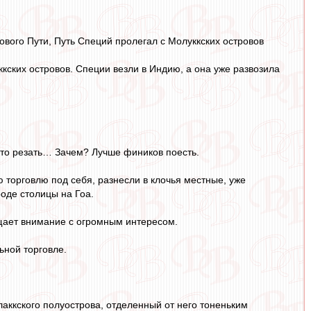
вого Пути, Путь Специй пролегал с Молуккских островов
кских островов. Специи везли в Индию, а она уже развозила
-то резать… Зачем? Лучше фиников поесть.
торговлю под себя, разнесли в клочья местные, уже
роде столицы на Гоа.
ащает внимание с огромным интересом.
ьной торговле.
аккского полуострова, отделенный от него тоненьким