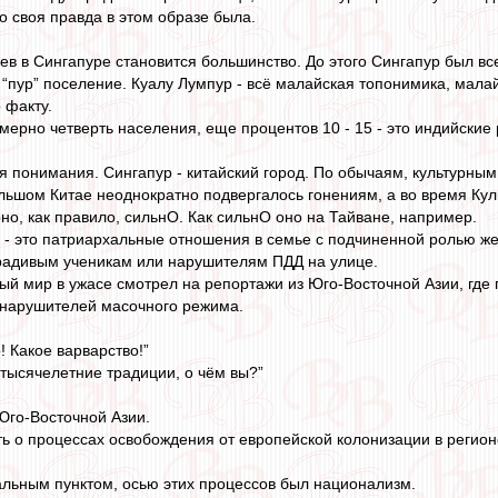
то своя правда в этом образе была.
йцев в Сингапуре становится большинство. До этого Сингапур был в
в, “пур” поселение. Куалу Лумпур - всё малайская топонимика, мала
 факту.
ерно четверть населения, еще процентов 10 - 15 - это индийские 
ля понимания. Сингапур - китайский город. По обычаям, культурн
льшом Китае неоднократно подвергалось гонениям, а во время Кул
оно, как правило, сильнО. Как сильнО оно на Тайване, например.
 - это патриархальные отношения в семье с подчиненной ролью ж
ерадивым ученикам или нарушителям ПДД на улице.
ый мир в ужасе смотрел на репортажи из Юго-Восточной Азии, где
нарушителей масочного режима.
! Какое варварство!”
и тысячелетние традиции, о чём вы?”
Юго-Восточной Азии.
ь о процессах освобождения от европейской колонизации в регионе.
альным пунктом, осью этих процессов был национализм.