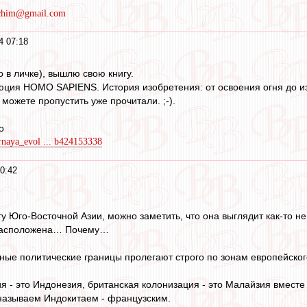
rchim@gmail.com
4 07:18
 в личке), вышлю свою книгу.
юция HOMO SAPIENS. История изобретения: от освоения огня до из
можете пропустить уже прочитали. ;-).
о
urnaya_evol ... b424153338
0:42
ту Юго-Восточной Азии, можно заметить, что она выглядит как-то 
 расположена… Почему…
ные политические границы пролегают строго по зонам европейского
я - это Индонезия, британская колонизация - это Малайзия вмест
 называем Индокитаем - французским.