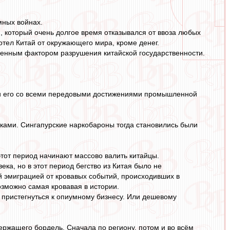
мных войнах.
, который очень долгое время отказывался от ввоза любых
отел Китай от окружающего мира, кроме денег.
венным фактором разрушения китайской государственности.
ли его со всеми передовыми достижениями промышленной
иками. Сингапурские наркобароны тогда становились были
этот период начинают массово валить китайцы.
ека, но в этот период бегство из Китая было не
й эмиграцией от кровавых событий, происходивших в
зможно самая кровавая в истории.
 пристегнуться к опиумному бизнесу. Или дешевому
держащего бордель. Сначала по региону, потом и во всём