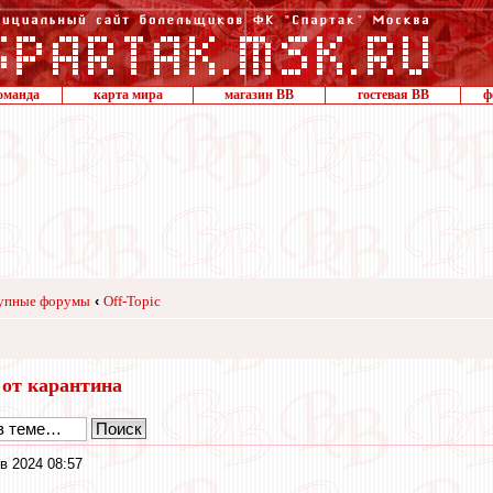
оманда
карта мира
магазин ВВ
гостевая ВВ
ф
упные форумы
‹
Off-Topic
 от карантина
в 2024 08:57