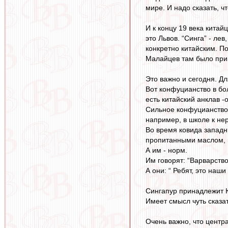
мире. И надо сказать, ч
И к концу 19 века кита
это Львов. “Синга” - ле
конкретно китайским. По
Малайцев там было прим
Это важно и сегодня. Д
Вот конфуцианство в бо
есть китайский анклав -
Сильное конфуцианство
например, в школе к н
Во время ковида западн
пропитанными маслом, 
А им - норм.
Им говорят: “Варварство
А они: “ Ребят, это наш
Сингапур принадлежит 
Имеет смысл чуть сказат
Очень важно, что центр