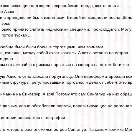
ыкашивающие под корень европейские города, как-то почти
ю Азию.
и в принципе ни были изолятами. Второй по мощности после Шёлко
 эры.
ом было принято считать индийскими специями, происходило с Молук
, потом туркам…
вообще были были больше торговцами, чем воинами.
а, конечно, между собой схватывались. А вот с острова на остров…
е дело.
том высаживайся с риском нарваться на сюрпризы, потом беги кого
ную Азию плотно заехали португальцы.Они переформатировали всю 
нные структуры, регулировавшие торговлю, и делают себе что-то в
имание на Сингапур. А зря! Потому что сам Сингапур на них обр
ур давным давно облюбовали пираты, паразитирующие на регионал
в истории начинается с географии.
юге которого расположился остров Сингапур. На самом кончике Мал