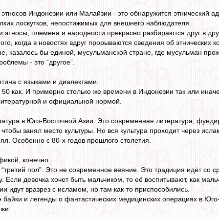
ы этносов Индонезии или Малайзии - это обнаружится этнический ад
лких лоскутков, непостижимых для внешнего наблюдателя.
ти этносы, племена и народности прекрасно разбираются друг в дру
ного, когда в новостях вдруг прорываются сведения об этнических 
не, казалось бы единой, мусульманской стране, где мусульман пр
роблемы - это “другое”.
ртина с языками и диалектами.
50 как. И примерно столько же времени в Индонезии так или иначе
литературной и официальной нормой.
ература в Юго-Восточной Азии. Это современная литература, фунд
 чтобы занял место культуры. Но вся культура проходит через исла
ял. Особенно с 80-х годов прошлого столетия.
икой, конечно.
третий пол”. Это не современное веяние. Это традиция идёт со сре
у. Если девочка хочет быть мальчиком, то её воспитывают, как маль
ии идут вразрез с исламом, но там как-то приспособились.
е байки и легенды о фантастических медицинских операциях в Юго
ки.