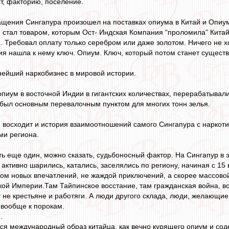
ст, факторию, поселение.
ащения Сингапура произошел на поставках опиума в Китай и Опиу
м стал товаром, которым Ост- Индская Компания “проломила” Китай
и. Требовал оплату только серебром или даже золотом. Ничего не х
ия нашла к нему ключ. Опиум. Ключ, который потом станет сущест
нейший наркобизнес в мировой истории.
пиум в восточной Индии в гигантских количествах, перерабатыва
был основным перевалочным пунктом для многих тонн зелья.
е восходит и история взаимоотношений самого Сингапура с наркот
и региона.
ть еще один, можно сказать, судьбоносный фактор. На Сингапур в 
 активно шарились, катались, заселялись по региону, начиная с 15 в
ом новых впечатлений, не жаждой приключений, а скорее массово
й Империи.Там Тайпинское восстание, там гражданская война, во
 не крестьяне и работяги. А люди другого склада, люди, желающие
 вообще к порокам.
…
ться международный образ китайца, как вечно курящего опиум и со