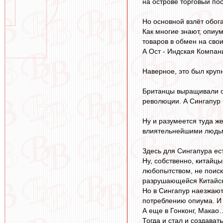
на острове торговый по
Но основной взлёт обог
Как многие знают, опиу
товаров в обмен на сво
А Ост - Индская Компан
Наверное, это был круп
Британцы выращивали о
революции. А Сингапур 
Ну и разумеется туда ж
влиятельнейшими людьм
Здесь для Сингапура ес
Ну, собственно, китайцы
любопытством, не поиск
разрушающейся Китайско
Но в Сингапур наезжают
потреблению опиума. И
А еще в Гонконг, Макао
Тогда и стал и создава