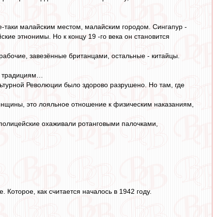
се-таки малайским местом, малайским городом. Сингапур -
йские этнонимы. Но к концу 19 -го века он становится
рабочие, завезённые британцами, остальные - китайцы.
ым традициям…
ьтурной Революции было здорово разрушено. Но там, где
енщины, это лояльное отношение к физическим наказаниям,
 полицейские охаживали ротанговыми палочками,
 Которое, как считается началось в 1942 году.