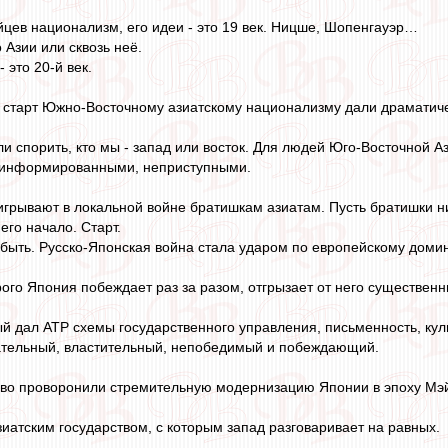
йцев национализм, его идеи - это 19 век. Ницше, Шопенгауэр…
 Азии или сквозь неё.
 это 20-й век.
 старт Южно-Восточному азиатскому национализму дали драматиче
ли спорить, кто мы - запад или восток. Для людей Юго-Восточной 
 информированными, неприступными.
оигрывают в локальной войне братишкам азиатам. Пусть братишки ни
его начало. Старт.
 быть. Русско-Японская война стала ударом по европейскому доми
рого Япония побеждает раз за разом, отгрызает от него существенн
й дал АТР схемы государственного управления, письменность, культ
тательный, властительный, непобедимый и побеждающий.
ово проворонили стремительную модернизацию Японии в эпоху Мэ
иатским государством, с которым запад разговаривает на равных.