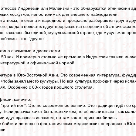
ы этносов Индонезии или Малайзии - это обнаружится этнический ад
лких лоскутков, непостижимых для внешнего наблюдателя.
ти этносы, племена и народности прекрасно разбираются друг в дру
ного, когда в новостях вдруг прорываются сведения об этнических 
не, казалось бы единой, мусульманской стране, где мусульман пр
роблемы - это “другое”.
ртина с языками и диалектами.
50 как. И примерно столько же времени в Индонезии так или иначе
литературной и официальной нормой.
ература в Юго-Восточной Азии. Это современная литература, фунд
 чтобы занял место культуры. Но вся культура проходит через исла
ял. Особенно с 80-х годов прошлого столетия.
икой, конечно.
третий пол”. Это не современное веяние. Это традиция идёт со сре
у. Если девочка хочет быть мальчиком, то её воспитывают, как маль
ии идут вразрез с исламом, но там как-то приспособились.
е байки и легенды о фантастических медицинских операциях в Юго
ки.