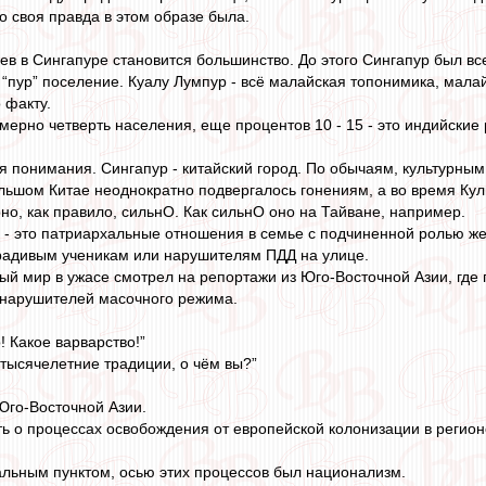
то своя правда в этом образе была.
йцев в Сингапуре становится большинство. До этого Сингапур был в
в, “пур” поселение. Куалу Лумпур - всё малайская топонимика, мала
 факту.
ерно четверть населения, еще процентов 10 - 15 - это индийские 
ля понимания. Сингапур - китайский город. По обычаям, культурн
льшом Китае неоднократно подвергалось гонениям, а во время Кул
оно, как правило, сильнО. Как сильнО оно на Тайване, например.
 - это патриархальные отношения в семье с подчиненной ролью ж
ерадивым ученикам или нарушителям ПДД на улице.
ый мир в ужасе смотрел на репортажи из Юго-Восточной Азии, где
нарушителей масочного режима.
! Какое варварство!”
и тысячелетние традиции, о чём вы?”
Юго-Восточной Азии.
ь о процессах освобождения от европейской колонизации в регионе.
альным пунктом, осью этих процессов был национализм.