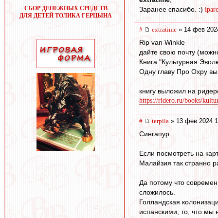
СБОР ДЕНЕЖНЫХ СРЕДСТВ
Заранее спасибо. :)
ipa
ДЛЯ ДЕТЕЙ ТОЛИКА ГЕРЦЫНА
#
extratime
» 14 фев 202
Rip van Winkle
дайте свою почту (можно
Книга "Культурная Эвол
Одну главу Про Охру вы 
книгу выложил на ридер
https://ridero.ru/books/kult
#
terpila
» 13 фев 2024 1
Сингапур.
Если посмотреть на кар
Малайзия так странно
Да потому что современ
сложилось.
Голландская колонизаци
испанскими, то, что мы