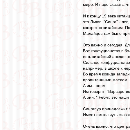
мире. И надо сказать, ч
И к концу 19 века кита
это Львов. “Синга” - ле
конкретно китайским. По
Малайцев там было прим
Это важно и сегодня. Д
Вот конфуцианство в бо
есть китайский анклав -
Сильное конфуцианство
например, в школе к н
Во время ковида западн
пропитанными маслом, 
А им - норм.
Им говорят: “Варварство
А они: “ Ребят, это наш
Сингапур принадлежит 
Имеет смысл чуть сказат
Очень важно, что центр