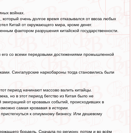
мных войнах.
, который очень долгое время отказывался от ввоза любых
отел Китай от окружающего мира, кроме денег.
венным фактором разрушения китайской государственности.
ли его со всеми передовыми достижениями промышленной
иками. Сингапурские наркобароны тогда становились были
этот период начинают массово валить китайцы.
ека, но в этот период бегство из Китая было не
й эмиграцией от кровавых событий, происходивших в
зможно самая кровавая в истории.
 пристегнуться к опиумному бизнесу. Или дешевому
держащего бордель. Сначала по региону, потом и во всём