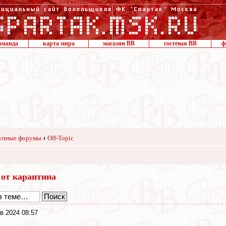
оманда
карта мира
магазин ВВ
гостевая ВВ
ф
упные форумы
‹
Off-Topic
 от карантина
в 2024 08:57