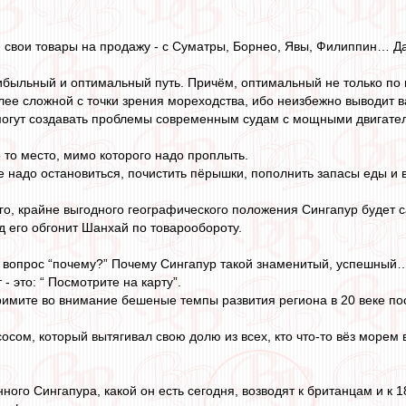
 свои товары на продажу - с Суматры, Борнео, Явы, Филиппин… Да
ибыльный и оптимальный путь. Причём, оптимальный не только по 
олее сложной с точки зрения мореходства, ибо неизбежно выводит 
 могут создавать проблемы современным судам с мощными двигате
о то место, мимо которого надо проплыть.
де надо остановиться, почистить пёрышки, пополнить запасы еды и 
его, крайне выгодного географического положения Сингапур будет
д его обгонит Шанхай по товарообороту.
т вопрос “почему?” Почему Сингапур такой знаменитый, успешный
- это: “ Посмотрите на карту”.
примите во внимание бешеные темпы развития региона в 20 веке пос
осом, который вытягивал свою долю из всех, кто что-то вёз морем в
ного Сингапура, какой он есть сегодня, возводят к британцам и к 