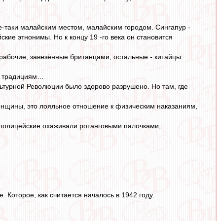
се-таки малайским местом, малайским городом. Сингапур -
йские этнонимы. Но к концу 19 -го века он становится
рабочие, завезённые британцами, остальные - китайцы.
ым традициям…
ьтурной Революции было здорово разрушено. Но там, где
енщины, это лояльное отношение к физическим наказаниям,
 полицейские охаживали ротанговыми палочками,
 Которое, как считается началось в 1942 году.