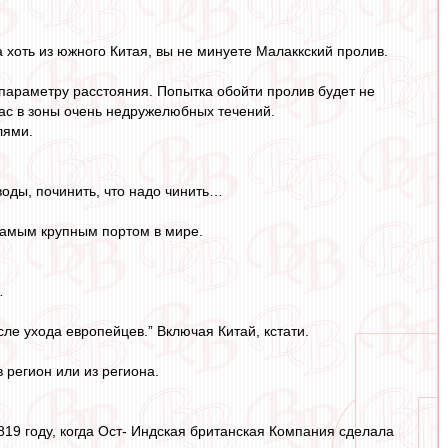
 хоть из южного Китая, вы не минуете Малаккский пролив.
параметру расстояния. Попытка обойти пролив будет не
вас в зоны очень недружелюбных течений.
лями.
воды, починить, что надо чинить…
 самым крупным портом в мире.
…
ле ухода европейцев.” Включая Китай, кстати.
 регион или из региона.
1819 году, когда Ост- Индская британская Компания сделала