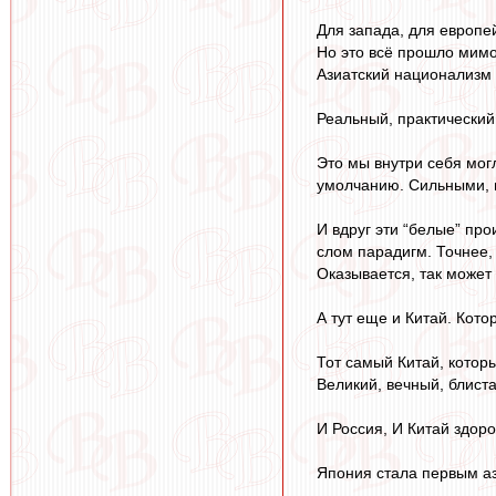
Для запада, для европе
Но это всё прошло мимо
Азиатский национализм -
Реальный, практический
Это мы внутри себя мог
умолчанию. Сильными,
И вдруг эти “белые” пр
слом парадигм. Точнее, 
Оказывается, так может
А тут еще и Китай. Кото
Тот самый Китай, которы
Великий, вечный, блис
И Россия, И Китай здор
Япония стала первым аз