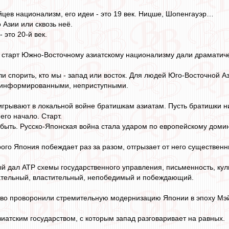
йцев национализм, его идеи - это 19 век. Ницше, Шопенгауэр…
 Азии или сквозь неё.
 это 20-й век.
 старт Южно-Восточному азиатскому национализму дали драматиче
ли спорить, кто мы - запад или восток. Для людей Юго-Восточной 
 информированными, неприступными.
оигрывают в локальной войне братишкам азиатам. Пусть братишки ни
его начало. Старт.
 быть. Русско-Японская война стала ударом по европейскому доми
рого Япония побеждает раз за разом, отгрызает от него существенн
й дал АТР схемы государственного управления, письменность, культ
тательный, властительный, непобедимый и побеждающий.
ово проворонили стремительную модернизацию Японии в эпоху Мэ
иатским государством, с которым запад разговаривает на равных.