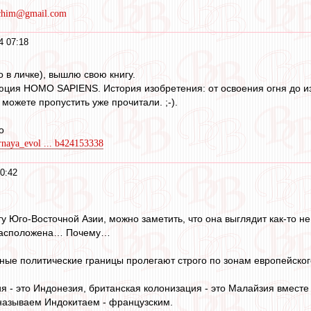
rchim@gmail.com
4 07:18
 в личке), вышлю свою книгу.
юция HOMO SAPIENS. История изобретения: от освоения огня до из
можете пропустить уже прочитали. ;-).
о
urnaya_evol ... b424153338
0:42
ту Юго-Восточной Азии, можно заметить, что она выглядит как-то 
 расположена… Почему…
ные политические границы пролегают строго по зонам европейского
я - это Индонезия, британская колонизация - это Малайзия вмест
 называем Индокитаем - французским.