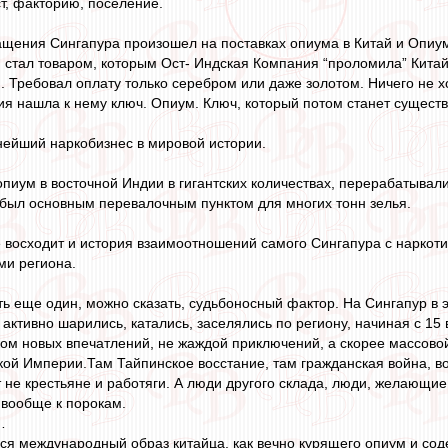
ст, факторию, поселение.
ащения Сингапура произошел на поставках опиума в Китай и Опиу
м стал товаром, которым Ост- Индская Компания “проломила” Китай
и. Требовал оплату только серебром или даже золотом. Ничего не х
ия нашла к нему ключ. Опиум. Ключ, который потом станет сущест
нейший наркобизнес в мировой истории.
пиум в восточной Индии в гигантских количествах, перерабатыва
был основным перевалочным пунктом для многих тонн зелья.
е восходит и история взаимоотношений самого Сингапура с наркот
и региона.
ть еще один, можно сказать, судьбоносный фактор. На Сингапур в 
 активно шарились, катались, заселялись по региону, начиная с 15 в
ом новых впечатлений, не жаждой приключений, а скорее массово
й Империи.Там Тайпинское восстание, там гражданская война, во
 не крестьяне и работяги. А люди другого склада, люди, желающие
 вообще к порокам.
…
ться международный образ китайца, как вечно курящего опиум и со