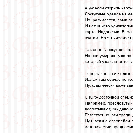
А уж если открыть карт
Лоскутные одеяла из ме
Но, разумеется, сами э
И нет ничего удивитель
карте, Индонезии. Впол
взятом. Но этнические п
Такая же “лоскутная” ка
Но они умирают уже лет 
который уже считается 
Теперь, что значит лит
Ислам там сейчас не то,
Ну, фактически даже зан
С Юго-Восточной специф
Например, пресловутый “
воспитывают, как девочк
Естественно, эти традиц
Ну и всякие европейски
исторические предпосыл