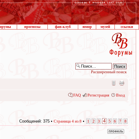
орумы
прогнозы
фан-клуб
юмор
музей
ссылки
Расширенный поиск
FAQ
Регистрация
Вход
4
Сообщений: 375 •
Страница
4
из
8
•
1
2
3
5
6
7
8