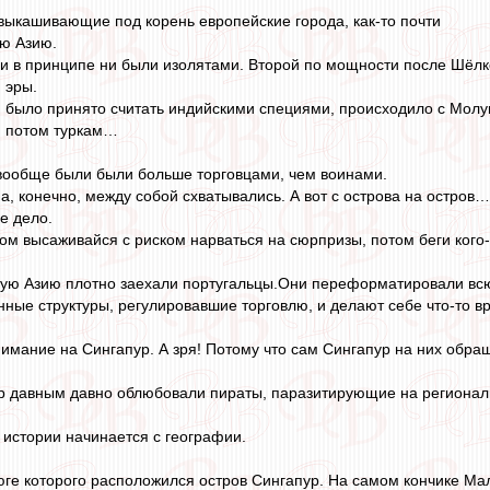
ыкашивающие под корень европейские города, как-то почти
ю Азию.
и в принципе ни были изолятами. Второй по мощности после Шёлко
 эры.
ом было принято считать индийскими специями, происходило с Молук
, потом туркам…
вообще были были больше торговцами, чем воинами.
а, конечно, между собой схватывались. А вот с острова на остров…
е дело.
том высаживайся с риском нарваться на сюрпризы, потом беги кого
ную Азию плотно заехали португальцы.Они переформатировали всю 
нные структуры, регулировавшие торговлю, и делают себе что-то в
имание на Сингапур. А зря! Потому что сам Сингапур на них обр
ур давным давно облюбовали пираты, паразитирующие на регионал
в истории начинается с географии.
юге которого расположился остров Сингапур. На самом кончике Мал