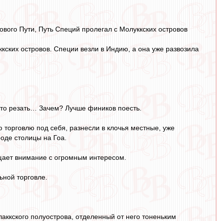
вого Пути, Путь Специй пролегал с Молуккских островов
кских островов. Специи везли в Индию, а она уже развозила
-то резать… Зачем? Лучше фиников поесть.
торговлю под себя, разнесли в клочья местные, уже
роде столицы на Гоа.
ащает внимание с огромным интересом.
ьной торговле.
аккского полуострова, отделенный от него тоненьким