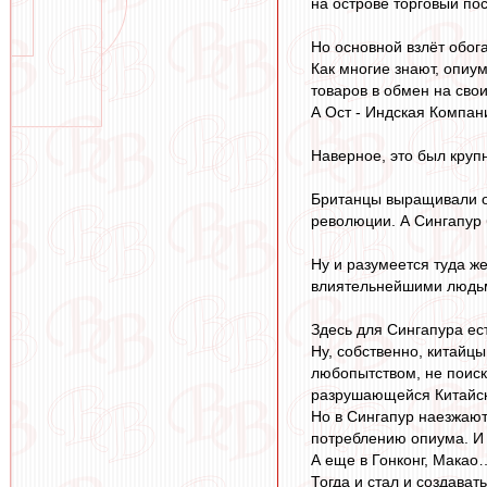
на острове торговый по
Но основной взлёт обог
Как многие знают, опиу
товаров в обмен на сво
А Ост - Индская Компан
Наверное, это был круп
Британцы выращивали о
революции. А Сингапур 
Ну и разумеется туда ж
влиятельнейшими людьм
Здесь для Сингапура ес
Ну, собственно, китайцы
любопытством, не поиск
разрушающейся Китайско
Но в Сингапур наезжают
потреблению опиума. И
А еще в Гонконг, Макао
Тогда и стал и создава