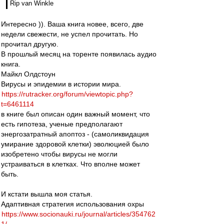
Rip van Winkle
Интересно )). Ваша книга новее, всего, две
недели свежести, не успел прочитать. Но
прочитал другую.
В прошлый месяц на торенте появилась аудио
книга.
Майкл Олдстоун
Вирусы и эпидемии в истории мира.
https://rutracker.org/forum/viewtopic.php?
t=6461114
в книге был описан один важный момент, что
есть гипотеза, ученые предполагают
энергозатратный апоптоз - (самоликвидация
умирание здоровой клетки) эволюцией было
изобретено чтобы вирусы не могли
устраиваться в клетках. Что вполне может
быть.
И кстати вышла моя статья.
Адаптивная стратегия использования охры
https://www.socionauki.ru/journal/articles/354762