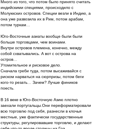
Много из того, что потом было принято считать
индийскими специями, происходило с
Молуккских островов. Специи везли в Индию, а
она уже развозила их в Рим, потом арабам,
потом туркам…
Юго-Восточные азиаты вообще были были
больше торговцами, чем воинами.
Внутри островов племена, конечно, между
собой схватывались. А вот с острова на
остров…
Утомительное и рисковое дело.
Сначала греби туда, потом высаживайся с
риском нарваться на сюрпризы, потом беги
кого-то резать… Зачем? Лучше фиников
поесть.
В 16 веке в Юго-Восточную Азию плотно
заехали португальцы.Они переформатировали
всю торговлю под себя, разнесли в клочья
местные, уже фактически государственные
структуры, регулировавшие торговлю, и делают
себе что-то вроде столицы на Гоа.