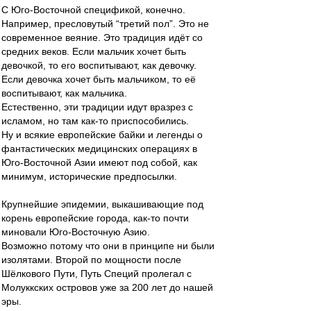
С Юго-Восточной спецификой, конечно.
Например, пресловутый “третий пол”. Это не
современное веяние. Это традиция идёт со
средних веков. Если мальчик хочет быть
девочкой, то его воспитывают, как девочку.
Если девочка хочет быть мальчиком, то её
воспитывают, как мальчика.
Естественно, эти традиции идут вразрез с
исламом, но там как-то приспособились.
Ну и всякие европейские байки и легенды о
фантастических медицинских операциях в
Юго-Восточной Азии имеют под собой, как
минимум, исторические предпосылки.
Крупнейшие эпидемии, выкашивающие под
корень европейские города, как-то почти
миновали Юго-Восточную Азию.
Возможно потому что они в принципе ни были
изолятами. Второй по мощности после
Шёлкового Пути, Путь Специй пролегал с
Молуккских островов уже за 200 лет до нашей
эры.