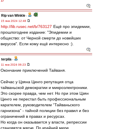
1/
Rip van Winkle
-
15 янв 2024 12:48
http://lib.rusec.net/b/763127
Ещё про эпидемии,
прошлогоднее издание: "Эпидемии и
общество: от Черной смерти до новейших
вирусов". Если кому ещё интересно :).
terpila
-
11 янв 2024 06:23
Окончание приключений Тайваня.
Сейчас у Цзяна Цинго репутация отца
тайваньской демократии и микроэлектроники.
Это скорее правда, чем нет. Но при этом Цзян
Цинго не перестал быть профессиональным
карателем, руководителем “Тайваньского
гарнизона” - тайной полиции без правил и без
ограничений в правах и ресурсах.
Но когда он оказывается у власти, репрессии
становятся мягче. По крайней мере