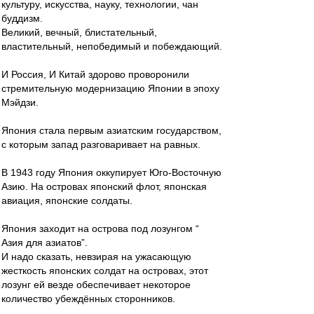
культуру, искусства, науку, технологии, чан
буддизм.
Великий, вечный, блистательный,
властительный, непобедимый и побеждающий.
И Россия, И Китай здорово проворонили
стремительную модернизацию Японии в эпоху
Мэйдзи.
Япония стала первым азиатским государством,
с которым запад разговаривает на равных.
В 1943 году Япония оккупирует Юго-Восточную
Азию. На островах японский флот, японская
авиация, японские солдаты.
Япония заходит на острова под лозунгом “
Азия для азиатов”.
И надо сказать, невзирая на ужасающую
жесткость японских солдат на островах, этот
лозунг ей везде обеспечивает некоторое
количество убеждённых сторонников.