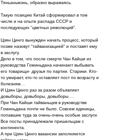
Тяньаньмэнь, образно выражаясь.
Такую позицию Китай сформировал в том
числе и на опыте распада СССР и
последующих “цветных революций”.
Цзян Цинго вынужден начать процесс, который
позже назовут “тайванизацией” и поставят ему
в заслугу.
Дело в том, что после смерти Чан Кайши из
руководства Гоминьдана начинают выбывать
его товарищи- друзья по партии. Старики. Кто-
то умирает, кто-то оставляет пост по возрасту и
болезням…
И Цзян Цинго раз за разом объявляет
довыборы, довыборы, довыборы….
При Чан Кайши тайваньцев в руководстве
Гоминьдана почти не было. Совсем единицы,
попавшие туда за очень-очень особые заслуги.
Все посты принадлежали пришельцам с
континента.
А при Цзян Цинго вакансии заполняются