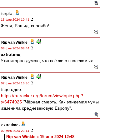
terpila
-
13 фев 2024 10:41
Женя, Рашид, спасибо!
Rip van Winkle
-
08 фев 2024 08:44
extratime
,
Утилитарно думаю, что всё же от насекомых.
Rip van Winkle
-
07 фев 2024 16:36
Ещё одно:
https://rutracker.org/forum/viewtopic.php?
t=6474925
"Чёрная смерть. Как эпидемия чумы
изменила средневековую Европу".
extratime
-
02 фев 2024 23:14
Rip van Winkle » 15 янв 2024 12:48