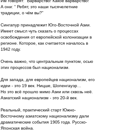
Им говорят: “Варварство! Какое варварство!”
А они: “ Ребят, это наши тысячелетние
традиции, о чём вы?”
Сингапур принадлежит Юго-Восточной Азии.
Имеет смысл чуть сказать о процессах
освобождения от европейской колонизации в
регионе. Которое, как считается началось в
1942 году.
Очень важно, что центральным пунктом, осью
этих процессов был национализм.
Для запада, для европейцев национализм, его
идеи - это 19 век. Ницше, Шопенгауэр…
Но это всё прошло мимо Азии или сквозь неё.
Азиатский национализм - это 20-й век.
Реальный, практический старт Южно-
Восточному азиатскому национализму дали
драматические события 1905 года. Русско-
Японская война.