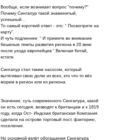
Вообще, если возникает вопрос “почему?”
Почему Сингапур такой знаменитый,
успешный…
То самый короткий ответ - это: “ Посмотрите на
карту”.
И чуть подлиннее: “ И примите во внимание
бешеные темпы развития региона в 20 веке
после ухода европейцев.” Включая Китай,
кстати.
Сингапур стал таким насосом, который
вытягивал свою долю из всех, кто что-то вёз
морем в регион или из региона.
Значение, суть современного Сингапура, какой
он есть сегодня, возводят к британцам и к 1819
году, когда Ост- Индская британская Компания
сделала на острове торговый пост, факторию,
поселение.
Но основной взлёт обогащения Сингапура