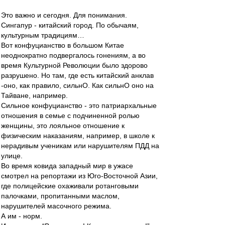
Это важно и сегодня. Для понимания.
Сингапур - китайский город. По обычаям,
культурным традициям…
Вот конфуцианство в большом Китае
неоднократно подвергалось гонениям, а во
время Культурной Революции было здорово
разрушено. Но там, где есть китайский анклав
-оно, как правило, сильнО. Как сильнО оно на
Тайване, например.
Сильное конфуцианство - это патриархальные
отношения в семье с подчиненной ролью
женщины, это лояльное отношение к
физическим наказаниям, например, в школе к
нерадивым ученикам или нарушителям ПДД на
улице.
Во время ковида западный мир в ужасе
смотрел на репортажи из Юго-Восточной Азии,
где полицейские охаживали ротанговыми
палочками, пропитанными маслом,
нарушителей масочного режима.
А им - норм.