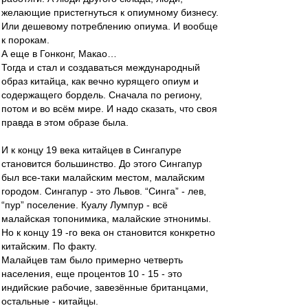
желающие пристегнуться к опиумному бизнесу.
Или дешевому потреблению опиума. И вообще
к порокам.
А еще в Гонконг, Макао…
Тогда и стал и создаваться международный
образ китайца, как вечно курящего опиум и
содержащего бордель. Сначала по региону,
потом и во всём мире. И надо сказать, что своя
правда в этом образе была.
И к концу 19 века китайцев в Сингапуре
становится большинство. До этого Сингапур
был все-таки малайским местом, малайским
городом. Сингапур - это Львов. “Синга” - лев,
“пур” поселение. Куалу Лумпур - всё
малайская топонимика, малайские этнонимы.
Но к концу 19 -го века он становится конкретно
китайским. По факту.
Малайцев там было примерно четверть
населения, еще процентов 10 - 15 - это
индийские рабочие, завезённые британцами,
остальные - китайцы.