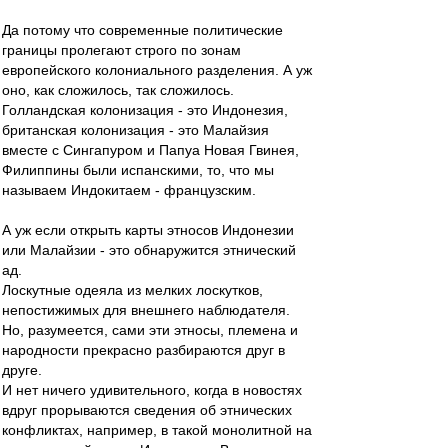
Да потому что современные политические
границы пролегают строго по зонам
европейского колониального разделения. А уж
оно, как сложилось, так сложилось.
Голландская колонизация - это Индонезия,
британская колонизация - это Малайзия
вместе с Сингапуром и Папуа Новая Гвинея,
Филиппины были испанскими, то, что мы
называем Индокитаем - французским.
А уж если открыть карты этносов Индонезии
или Малайзии - это обнаружится этнический
ад.
Лоскутные одеяла из мелких лоскутков,
непостижимых для внешнего наблюдателя.
Но, разумеется, сами эти этносы, племена и
народности прекрасно разбираются друг в
друге.
И нет ничего удивительного, когда в новостях
вдруг прорываются сведения об этнических
конфликтах, например, в такой монолитной на