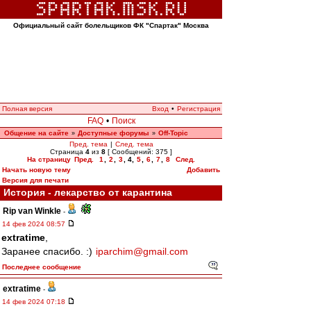
Официальный сайт болельщиков ФК "Спартак" Москва
Полная версия
Вход
•
Регистрация
FAQ
•
Поиск
Общение на сайте
Доступные форумы
Off-Topic
»
»
Пред. тема
|
След. тема
Страница
4
из
8
[ Сообщений: 375 ]
На страницу
Пред.
1
,
2
,
3
,
4
,
5
,
6
,
7
,
8
След.
Начать новую тему
Добавить
Версия для печати
История - лекарство от карантина
Rip van Winkle
-
14 фев 2024 08:57
extratime
,
Заранее спасибо. :)
iparchim@gmail.com
Последнее сообщение
extratime
-
14 фев 2024 07:18