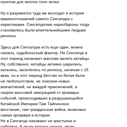
пунктом для многих тонн зелья.
Ну и разумеется туда же восходит и история
взаимоотношений самого Сингапура с
наркотиками. Сингапурские наркобароны тогда
становились были влиятельнейшими людьми
региона.
Здесь для Сингапура есть еще один, можно
сказать, судьбоносный фактор. На Сингапур в
этот период начинают массово валить китайцы.
Ну, собственно, китайцы активно шарились,
катались, заселялись по региону, начиная с 15
века, но в этот период бегство из Китая было
не любопытством, не поиском новых
впечатлений, не жаждой приключений, а
скорее массовой эмиграцией от кровавых
событий, происходивших в разрушающейся
Китайской Империи.Там Тайпинское
восстание, там гражданская война, возможно
самая кровавая в истории.
Но в Сингапур наезжают не крестьяне и
работяги. А люди другого склада, люди,