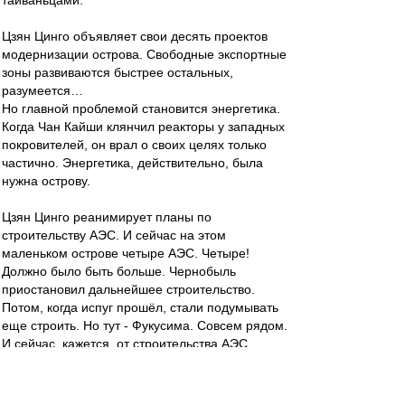
тайваньцами.
Цзян Цинго объявляет свои десять проектов
модернизации острова. Свободные экспортные
зоны развиваются быстрее остальных,
разумеется…
Но главной проблемой становится энергетика.
Когда Чан Кайши клянчил реакторы у западных
покровителей, он врал о своих целях только
частично. Энергетика, действительно, была
нужна острову.
Цзян Цинго реанимирует планы по
строительству АЭС. И сейчас на этом
маленьком острове четыре АЭС. Четыре!
Должно было быть больше. Чернобыль
приостановил дальнейшее строительство.
Потом, когда испуг прошёл, стали подумывать
еще строить. Но тут - Фукусима. Совсем рядом.
И сейчас, кажется, от строительства АЭС
отказались окончательно.
Они стоят Тайчжунскую ТЭС - вторую по
мощности в мире. На маленьком Тайване.