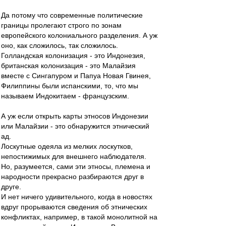
Да потому что современные политические
границы пролегают строго по зонам
европейского колониального разделения. А уж
оно, как сложилось, так сложилось.
Голландская колонизация - это Индонезия,
британская колонизация - это Малайзия
вместе с Сингапуром и Папуа Новая Гвинея,
Филиппины были испанскими, то, что мы
называем Индокитаем - французским.
А уж если открыть карты этносов Индонезии
или Малайзии - это обнаружится этнический
ад.
Лоскутные одеяла из мелких лоскутков,
непостижимых для внешнего наблюдателя.
Но, разумеется, сами эти этносы, племена и
народности прекрасно разбираются друг в
друге.
И нет ничего удивительного, когда в новостях
вдруг прорываются сведения об этнических
конфликтах, например, в такой монолитной на