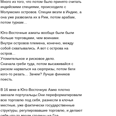
Много из того, что потом было принято считать
индийскими специями, происходило с
Молуккских островов. Специи везли в Индию, а
она уже развозила их в Рим, потом арабам,
потом туркам…
Юго-Восточные азиаты вообще были были
больше торговцами, чем воинами.
Внутри островов племена, конечно, между
собой схватывались. А вот с острова на
остров…
Утомительное и рисковое дело.
Сначала греби туда, потом высаживайся с
риском нарваться на сюрпризы, потом беги
кого-то резать… Зачем? Лучше фиников
поесть.
В 16 веке в Юго-Восточную Азию плотно
заехали португальцы.Они переформатировали
всю торговлю под себя, разнесли в клочья
местные, уже фактически государственные
структуры, регулировавшие торговлю, и делают
себе что-то вроде столицы на Гоа.