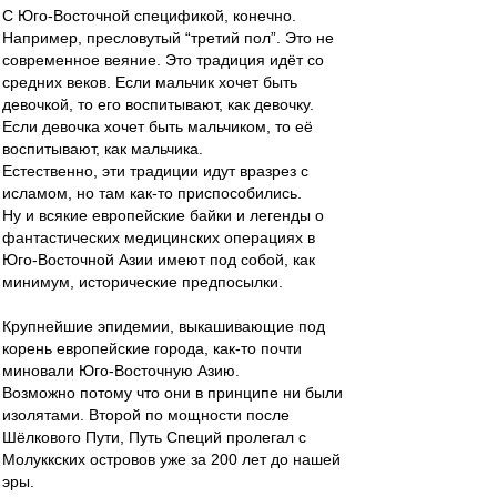
С Юго-Восточной спецификой, конечно.
Например, пресловутый “третий пол”. Это не
современное веяние. Это традиция идёт со
средних веков. Если мальчик хочет быть
девочкой, то его воспитывают, как девочку.
Если девочка хочет быть мальчиком, то её
воспитывают, как мальчика.
Естественно, эти традиции идут вразрез с
исламом, но там как-то приспособились.
Ну и всякие европейские байки и легенды о
фантастических медицинских операциях в
Юго-Восточной Азии имеют под собой, как
минимум, исторические предпосылки.
Крупнейшие эпидемии, выкашивающие под
корень европейские города, как-то почти
миновали Юго-Восточную Азию.
Возможно потому что они в принципе ни были
изолятами. Второй по мощности после
Шёлкового Пути, Путь Специй пролегал с
Молуккских островов уже за 200 лет до нашей
эры.