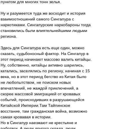
пунктом для многих тонн зелья.
Ну и разумеется туда же восходит и история
взаимоотношений самого Сингапура с
наркотиками. Сингапурские наркобароны тогда
становились были влиятельнейшими людьми
региона.
Здесь для Сингапура есть еще один, можно
сказать, судьбоносный фактор. На Сингапур в
этот период начинают массово валить китайцы.
Ну, собственно, китайцы активно шарились,
катались, заселялись по региону, начиная с 15
века, но в этот период бегство из Китая было
не любопытством, не поиском новых
впечатлений, не жаждой приключений, а
скорее массовой эмиграцией от кровавых
событий, происходивших в разрушающейся
Китайской Империи.Там Тайпинское
восстание, там гражданская война, возможно
самая кровавая в истории.
Но в Сингапур наезжают не крестьяне и
работяги. А люди другого склада, люди,