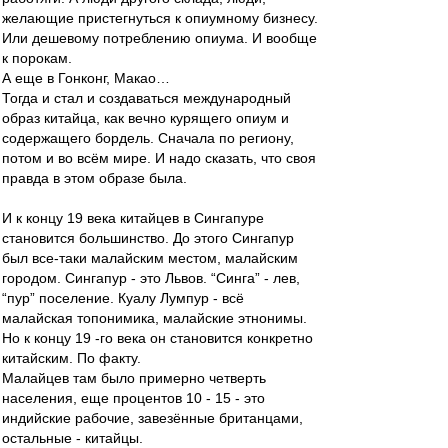
желающие пристегнуться к опиумному бизнесу.
Или дешевому потреблению опиума. И вообще
к порокам.
А еще в Гонконг, Макао…
Тогда и стал и создаваться международный
образ китайца, как вечно курящего опиум и
содержащего бордель. Сначала по региону,
потом и во всём мире. И надо сказать, что своя
правда в этом образе была.
И к концу 19 века китайцев в Сингапуре
становится большинство. До этого Сингапур
был все-таки малайским местом, малайским
городом. Сингапур - это Львов. “Синга” - лев,
“пур” поселение. Куалу Лумпур - всё
малайская топонимика, малайские этнонимы.
Но к концу 19 -го века он становится конкретно
китайским. По факту.
Малайцев там было примерно четверть
населения, еще процентов 10 - 15 - это
индийские рабочие, завезённые британцами,
остальные - китайцы.