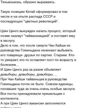
Тяньаньмэнь, образно выражаясь.
Такую позицию Китай сформировал в том
числе и на опыте распада СССР и
последующих “цветных революций”.
Цзян Цинго вынужден начать процесс, который
позже назовут “тайванизацией” и поставят ему
в заслугу.
Дело в том, что после смерти Чан Кайши из
руководства Гоминьдана начинают выбывать
его товарищи- друзья по партии. Старики. Кто-
то умирает, кто-то оставляет пост по возрасту и
болезням…
И Цзян Цинго раз за разом объявляет
довыборы, довыборы, довыборы….
При Чан Кайши тайваньцев в руководстве
Гоминьдана почти не было. Совсем единицы,
попавшие туда за очень-очень особые заслуги.
Все посты принадлежали пришельцам с
континента.
А при Цзян Цинго вакансии заполняются