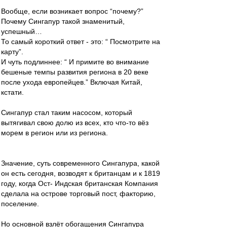
Вообще, если возникает вопрос “почему?”
Почему Сингапур такой знаменитый,
успешный…
То самый короткий ответ - это: “ Посмотрите на
карту”.
И чуть подлиннее: “ И примите во внимание
бешеные темпы развития региона в 20 веке
после ухода европейцев.” Включая Китай,
кстати.
Сингапур стал таким насосом, который
вытягивал свою долю из всех, кто что-то вёз
морем в регион или из региона.
Значение, суть современного Сингапура, какой
он есть сегодня, возводят к британцам и к 1819
году, когда Ост- Индская британская Компания
сделала на острове торговый пост, факторию,
поселение.
Но основной взлёт обогащения Сингапура