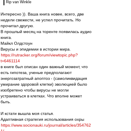
Rip van Winkle
Интересно )). Ваша книга новее, всего, две
недели свежести, не успел прочитать. Но
прочитал другую.
В прошлый месяц на торенте появилась аудио
книга.
Майкл Олдстоун
Вирусы и эпидемии в истории мира.
https://rutracker.org/forum/viewtopic.php?
t=6461114
в книге был описан один важный момент, что
есть гипотеза, ученые предполагают
энергозатратный апоптоз - (самоликвидация
умирание здоровой клетки) эволюцией было
изобретено чтобы вирусы не могли
устраиваться в клетках. Что вполне может
быть.
И кстати вышла моя статья.
Адаптивная стратегия использования охры
https://www.socionauki.ru/journal/articles/354762