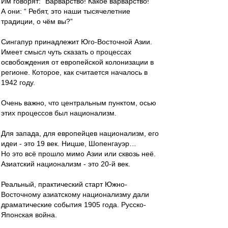
Им говорят: “Варварство! Какое варварство!”
А они: “ Ребят, это наши тысячелетние
традиции, о чём вы?”
Сингапур принадлежит Юго-Восточной Азии.
Имеет смысл чуть сказать о процессах
освобождения от европейской колонизации в
регионе. Которое, как считается началось в
1942 году.
Очень важно, что центральным пунктом, осью
этих процессов был национализм.
Для запада, для европейцев национализм, его
идеи - это 19 век. Ницше, Шопенгауэр…
Но это всё прошло мимо Азии или сквозь неё.
Азиатский национализм - это 20-й век.
Реальный, практический старт Южно-
Восточному азиатскому национализму дали
драматические события 1905 года. Русско-
Японская война.