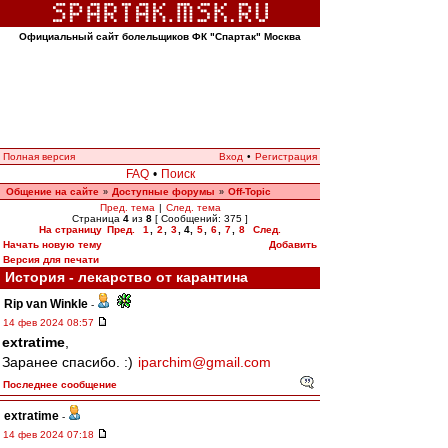
Официальный сайт болельщиков ФК "Спартак" Москва
Полная версия
Вход
•
Регистрация
FAQ
•
Поиск
Общение на сайте
Доступные форумы
Off-Topic
»
»
Пред. тема
|
След. тема
Страница
4
из
8
[ Сообщений: 375 ]
На страницу
Пред.
1
,
2
,
3
,
4
,
5
,
6
,
7
,
8
След.
Начать новую тему
Добавить
Версия для печати
История - лекарство от карантина
Rip van Winkle
-
14 фев 2024 08:57
extratime
,
Заранее спасибо. :)
iparchim@gmail.com
Последнее сообщение
extratime
-
14 фев 2024 07:18