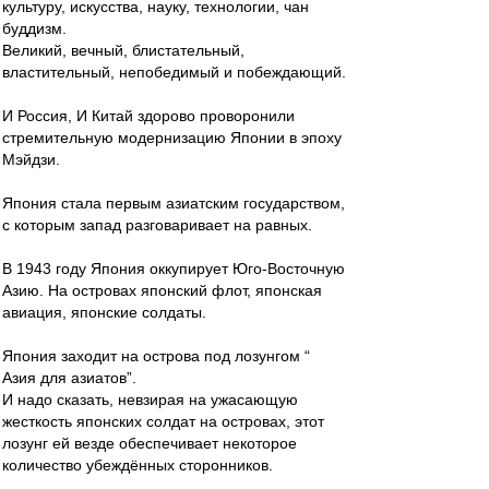
культуру, искусства, науку, технологии, чан
буддизм.
Великий, вечный, блистательный,
властительный, непобедимый и побеждающий.
И Россия, И Китай здорово проворонили
стремительную модернизацию Японии в эпоху
Мэйдзи.
Япония стала первым азиатским государством,
с которым запад разговаривает на равных.
В 1943 году Япония оккупирует Юго-Восточную
Азию. На островах японский флот, японская
авиация, японские солдаты.
Япония заходит на острова под лозунгом “
Азия для азиатов”.
И надо сказать, невзирая на ужасающую
жесткость японских солдат на островах, этот
лозунг ей везде обеспечивает некоторое
количество убеждённых сторонников.