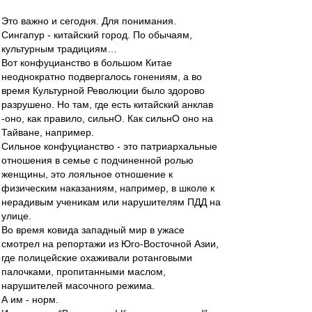
Это важно и сегодня. Для понимания.
Сингапур - китайский город. По обычаям,
культурным традициям…
Вот конфуцианство в большом Китае
неоднократно подвергалось гонениям, а во
время Культурной Революции было здорово
разрушено. Но там, где есть китайский анклав
-оно, как правило, сильнО. Как сильнО оно на
Тайване, например.
Сильное конфуцианство - это патриархальные
отношения в семье с подчиненной ролью
женщины, это лояльное отношение к
физическим наказаниям, например, в школе к
нерадивым ученикам или нарушителям ПДД на
улице.
Во время ковида западный мир в ужасе
смотрел на репортажи из Юго-Восточной Азии,
где полицейские охаживали ротанговыми
палочками, пропитанными маслом,
нарушителей масочного режима.
А им - норм.