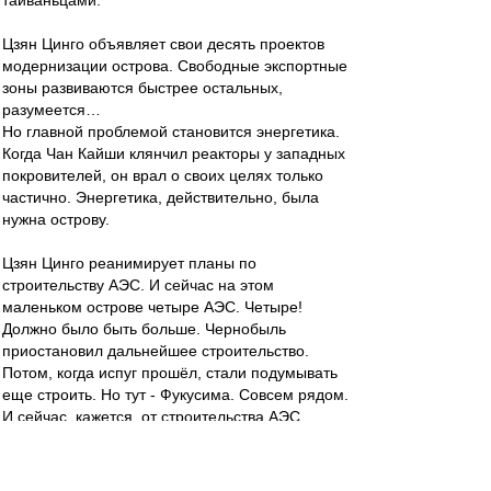
тайваньцами.
Цзян Цинго объявляет свои десять проектов
модернизации острова. Свободные экспортные
зоны развиваются быстрее остальных,
разумеется…
Но главной проблемой становится энергетика.
Когда Чан Кайши клянчил реакторы у западных
покровителей, он врал о своих целях только
частично. Энергетика, действительно, была
нужна острову.
Цзян Цинго реанимирует планы по
строительству АЭС. И сейчас на этом
маленьком острове четыре АЭС. Четыре!
Должно было быть больше. Чернобыль
приостановил дальнейшее строительство.
Потом, когда испуг прошёл, стали подумывать
еще строить. Но тут - Фукусима. Совсем рядом.
И сейчас, кажется, от строительства АЭС
отказались окончательно.
Они стоят Тайчжунскую ТЭС - вторую по
мощности в мире. На маленьком Тайване.