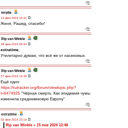
terpila
-
13 фев 2024 10:41
Женя, Рашид, спасибо!
Rip van Winkle
-
08 фев 2024 08:44
extratime
,
Утилитарно думаю, что всё же от насекомых.
Rip van Winkle
-
07 фев 2024 16:36
Ещё одно:
https://rutracker.org/forum/viewtopic.php?
t=6474925
"Чёрная смерть. Как эпидемия чумы
изменила средневековую Европу".
extratime
-
02 фев 2024 23:14
Rip van Winkle » 15 янв 2024 12:48