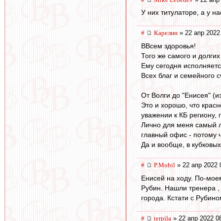
У них титулаторе, а у 
#
Карелин
» 22 апр 2022
ВВсем здоровья!
Того же самого и долги
Ему сегодня исполняется
Всех благ и семейного с
От Волги до "Енисея" (из
Это и хорошо, что крас
уважении к КБ региону,
Лично для меня самый л
главный офис - потому 
Да и вообще, в кубковых
#
P.Mobil
» 22 апр 2022 
Енисей на ходу. По-мое
Рубин. Нашли тренера ,
города. Кстати с Рубино
#
terpila
» 22 апр 2022 0