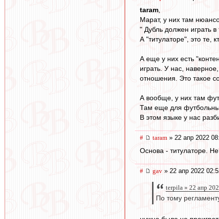
taram
,
Марат, у них там нюансов
" Дубль должен играть в 
А "титулаторе", это те,
А еще у них есть "конте
играть. У нас, наверное
отношения. Это такое с
А вообще, у них там фут
Там еще для футбольных
В этом языке у нас раз
#
taram
» 22 апр 2022 08
Основа - титулаторе. Не
#
gav
» 22 апр 2022 02:5
terpila » 22 апр 20
По тому регламент