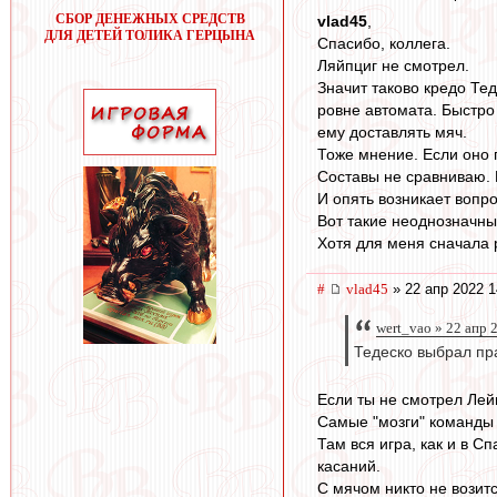
СБОР ДЕНЕЖНЫХ СРЕДСТВ
vlad45
,
ДЛЯ ДЕТЕЙ ТОЛИКА ГЕРЦЫНА
Спасибо, коллега.
Ляйпциг не смотрел.
Значит таково кредо Тед
ровне автомата. Быстро 
ему доставлять мяч.
Тоже мнение. Если оно п
Составы не сравниваю. 
И опять возникает вопро
Вот такие неоднозначны
Хотя для меня сначала р
#
vlad45
» 22 апр 2022 1
wert_vao » 22 апр 
Тедеско выбрал пр
Если ты не смотрел Лейп
Самые "мозги" команды 
Там вся игра, как и в 
касаний.
С мячом никто не возит