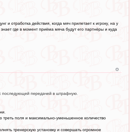
г и отработка действия, когда мяч прилетает к игроку, на у
 знает где в момент приёма мяча будут его партнёры и куда
и с последующей передачей в штрафную.
ни.
нюю треть поля и максимально-уменьшенное количество
олнять тренерскую установку и совершать огромное