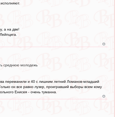
 исполняют.
, а на две!
 Лейпцига.
ать среднюю молодежь
азова переманили и 40 с лишним летний Ломанов-младший
. Только он все равно лузер, проигравший выборы всем кому
ольного Енисея - очень туманна.