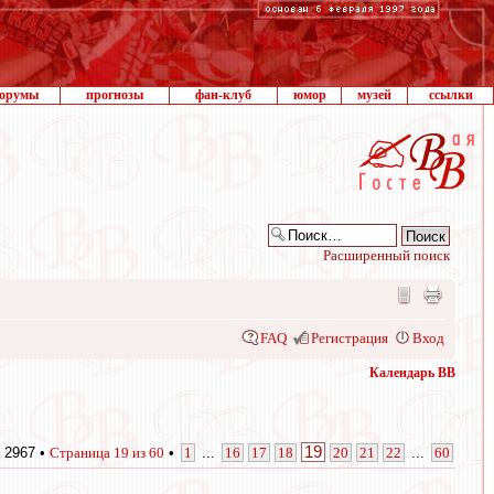
орумы
прогнозы
фан-клуб
юмор
музей
ссылки
Расширенный поиск
FAQ
Регистрация
Вход
Календарь ВВ
19
 2967 •
Страница
19
из
60
•
1
...
16
17
18
20
21
22
...
60