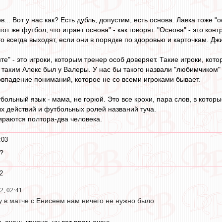
... Вот у нас как? Есть дубль, допустим, есть основа. Лавка тоже "о
тот же футбол, что играет основа" - как говорят. "Основа" - это кон
 кто всегда выходят, если они в порядке по здоровью и карточкам. Дж
нте" - это игроки, которым тренер особ доверяет. Такие игроки, ко
, таким Алекс был у Валеры. У нас бы такого назвали "любимчиком"
овпадение пониманий, которое не со всеми игроками бывает.
больный язык - мама, не горюй. Это все крохи, пара слов, в котор
 действий и футбольных ролей названий туча.
бираются полтора-два человека.
:03
?
2
22, 02:41
у в матче с Енисеем нам ничего не нужно было