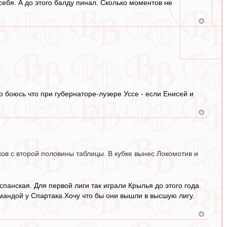
себя. А до этого балду пинал. Сколько моментов не
о боюсь что при губернаторе-лузере Уссе - если Енисей и
ов с второй половины таблицы. В кубке вынес Локомотив и
анская. Для первой лиги так играли Крылья до этого года.
омандой у Спартака.Хочу что бы они вышли в высшую лигу.