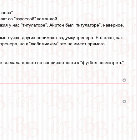
снова".
тракт со "взрослой" командой.
икия у нас "титулаторе". Айртон был "титулаторе", наверное.
торые лучше других понимают задумку тренера. Его план, как
 тренера, но к "любимчикам" это не имеет прямого
ые въехала просто по сопричастности к "футбол посмотреть".