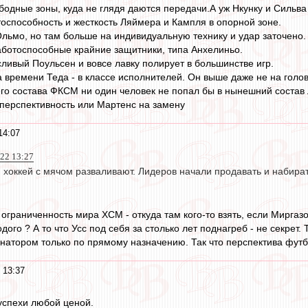
ободные зоны, куда не глядя даются передачи.А уж Нкунку и Сильва
способность и жесткость Ляймера и Кампля в опорной зоне.
льмо, но там больше на индивидуальную технику и удар заточено.
аботоспособные крайние защитники, типа Анхелиньо.
сливый Поульсен и вовсе лавку полирует в большинстве игр.
 времени Теда - в классе исполнителей. Он выше даже не на голову
его состава ФКСМ ни один человек не попал бы в нынешний состав
а перспективность или Мартенс на замену
14:07
022 13:27
й хоккей с мячом разваливают. Лидеров начали продавать и набир
, ограниченность мира ХСМ - откуда там кого-то взять, если Мирг
ого ? А то что Усс под себя за столько лет поднагреб - не секрет
рнатором только по прямому назначению. Так что перспектива футб
 13:37
 успехи любой ценой.