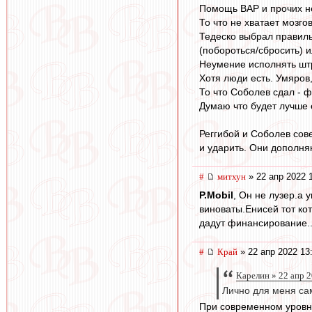
Помощь ВАР и прочих н
То что не хватает мозгов
Тедеско выбрал правиль
(побороться/сбросить) и
Неумение исполнять штр
Хотя люди есть. Умяров
То что Соболев сдал - ф
Думаю что будет лучше е
Реггибой и Соболев сов
и ударить. Они дополняю
#
митхун
» 22 апр 2022 
P.Mobil
, Он не лузер.а 
виноваты.Енисей тот ко
дадут финансирование..
#
Край
» 22 апр 2022 13
Карелин » 22 апр 2
Лично для меня са
При современном уровне 