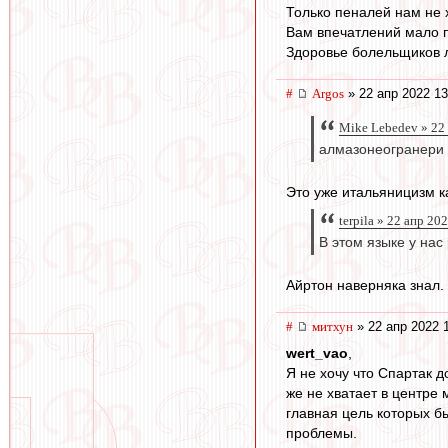
Только пеналей нам не х
Вам впечатлений мало 
Здоровье болельщиков л
#
Argos
» 22 апр 2022 13
Mike Lebedev » 22
алмазонеогранери
Это уже итальяницизм ка
terpila » 22 апр 20
В этом языке у нас
Айртон наверняка знал. 
#
митхун
» 22 апр 2022 
wert_vao
,
Я не хочу что Спартак д
же не хватает в центре 
главная цель которых б
проблемы.