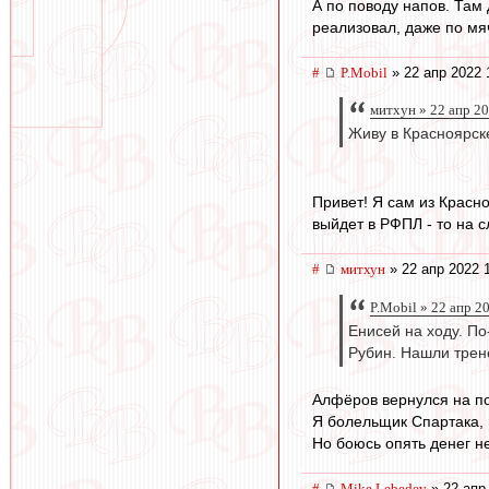
А по поводу напов. Там 
реализовал, даже по мя
#
P.Mobil
» 22 апр 2022 
митхун » 22 апр 2
Живу в Красноярске
Привет! Я сам из Красно
выйдет в РФПЛ - то на 
#
митхун
» 22 апр 2022 
P.Mobil » 22 апр 2
Енисей на ходу. По
Рубин. Нашли трене
Алфёров вернулся на по
Я болельщик Спартака, 
Но боюсь опять денег не
#
Mike Lebedev
» 22 апр