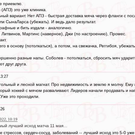
е приемлю.
 (АПЗ) это уже клиника.
ный вариант. Нет АПЗ - быстрая доставка мяча через фланги с п
ли СынаЛарса (убежать). И ведь дало результат.
афные и бить издали - аналогично.
, Литвинов, Мартинс (наверное), Джи (по настроению), Промес.
акт.
го в основу (потолкаться), а потом, на свежачка, Реггибоя, убежать
ершенно разные напы. Соболев - потолкаться, сбросить мяч ударить
т друг друга.
13:27
угольный и лесной магнат. Про недвижимость и землю я молчу. Ему 
торый хоккей с мячом разваливают. Лидеров начали продавать и 
Уже это проходили.
:26
022, 10:19
мый лучший исход матча 11 мая...
стрессов, сердеч-сосуд. заболеваний -- лучший исход это 5-0 уже 