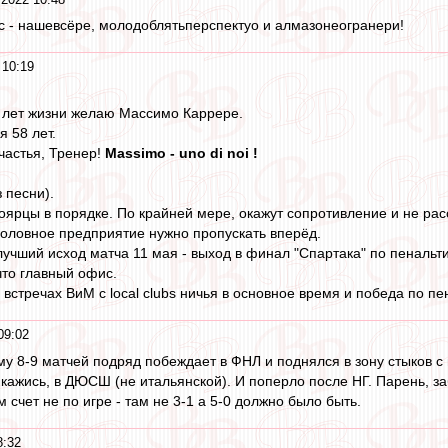
нас - нашевсёре, молодоблятьперспектуо и алмазонеогранери!
 10:19
х лет жизни желаю Массимо Каррере.
 58 лет.
частья, Тренер!
Massimo - uno di noi !
 песни).
ноярцы в порядке. По крайней мере, окажут сопротивление и не ра
 головное предприятие нужно пропускать вперёд.
учший исход матча 11 мая - выход в финал "Спартака" по пенальти.
что главный офис.
 встречах ВиМ с local clubs ничья в основное время и победа по п
09:02
му 8-9 матчей подряд побеждает в ФНЛ и поднялся в зону стыков с
 кажись, в ДЮСШ (не итальянской). И поперло после НГ. Парень, з
м счет не по игре - там не 3-1 а 5-0 должно было быть.
8:32