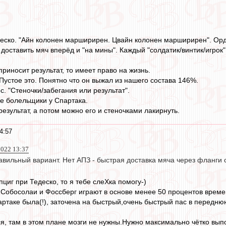
еско. "Айн колонен марширирен. Цвайн колонен марширирен". Ордун
доставить мяч вперёд и "на мины". Каждый "солдатик/винтик/игрок"
риносит результат, то имеет право на жизнь.
Пустое это. Понятно что он выжал из нашего состава 146%.
с. "Стеночки/забегания или результат".
е болельщики у Спартака.
езультат, а потом можно его и стеночками лакирнуть.
4:57
2022 13:37
авильный вариант. Нет АПЗ - быстрая доставка мяча через фланг
циг при Тедеско, то я тебе слеХка помогу-)
Собосолаи и Фоссберг играют в основе менее 50 процентов време
Спартаке была(!), заточена на быстрый,очень быстрый пас в перед
ся, там в этом плане мозги не нужны.Нужно максимально чётко вып