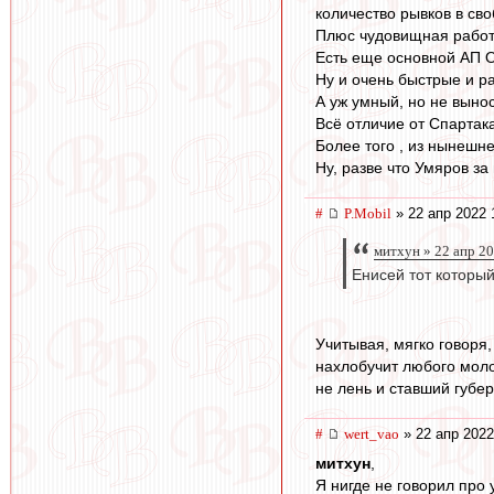
количество рывков в св
Плюс чудовищная работо
Есть еще основной АП О
Ну и очень быстрые и р
А уж умный, но не выно
Всё отличие от Спартака
Более того , из нынешн
Ну, разве что Умяров з
#
P.Mobil
» 22 апр 2022 
митхун » 22 апр 2
Енисей тот которы
Учитывая, мягко говоря
нахлобучит любого молод
не лень и ставший губе
#
wert_vao
» 22 апр 2022
митхун
,
Я нигде не говорил про