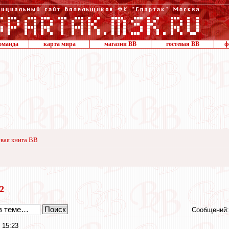
оманда
карта мира
магазин ВВ
гостевая ВВ
ф
вая книга ВВ
22
Сообщений:
 15:23