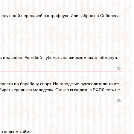
оследующей передачей в штрафную. Или заброс на Соболева
.
 в касание. Реггибой - убежать на широком шаге, обмануть
просто по барабану спорт. Но городские руководители то же
набирать среднюю молодежь. Смысл выходить в РФПЛ есть не
в первом тайме...