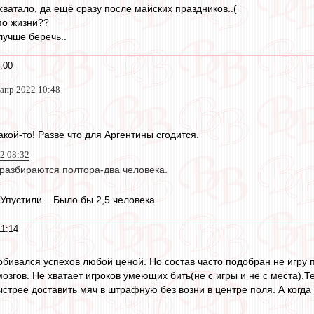
ватало, да ещё сразу после майских праздников..(
по жизни??
учше беречь..
:00
 апр 2022 10:48
кой-то! Разве что для Аргентины сгодится.
22 08:32
 разбираются полтора-два человека.
Упустили... Было бы 2,5 человека.
11:14
обивался успехов любой ценой. Но состав часто подобран не игру 
мозгов. Не хватает игроков умеющих бить(не с игры и не с места).
ыстрее доставить мяч в штрафную без возни в центре поля. А когд