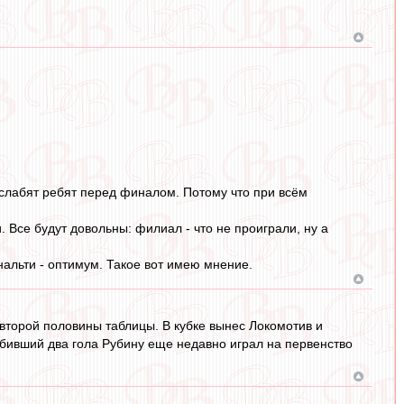
сслабят ребят перед финалом. Потому что при всём
 Все будут довольны: филиал - что не проиграли, ну а
енальти - оптимум. Такое вот имею мнение.
 второй половины таблицы. В кубке вынес Локомотив и
абивший два гола Рубину еще недавно играл на первенство