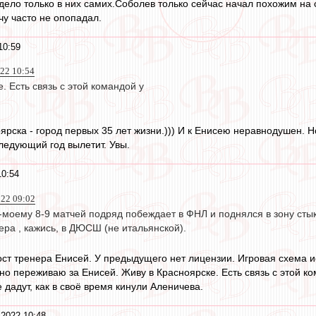
дело только в них самих.Соболев только сейчас начал похожим на 
чу часто не опопадал.
10:59
022 10:54
. Есть связь с этой командой у
ярска - город первых 35 лет жизни.))) И к Енисею неравнодушен. Н
следующий год вылетит. Увы.
10:54
022 09:02
-моему 8-9 матчей подряд побеждает в ФНЛ и поднялся в зону стык
ра , кажись, в ДЮСШ (не итальянской).
ст тренера Енисей. У предыдущего нет лицензии. Игровая схема исп
но переживаю за Енисей. Живу в Красноярске. Есть связь с этой к
 дадут, как в своё время кинули Аленичева.
 2022 10:48