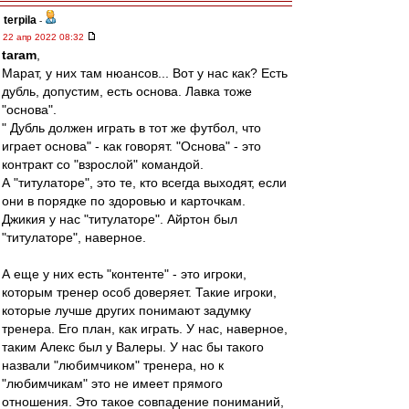
terpila
-
22 апр 2022 08:32
taram
,
Марат, у них там нюансов... Вот у нас как? Есть
дубль, допустим, есть основа. Лавка тоже
"основа".
" Дубль должен играть в тот же футбол, что
играет основа" - как говорят. "Основа" - это
контракт со "взрослой" командой.
А "титулаторе", это те, кто всегда выходят, если
они в порядке по здоровью и карточкам.
Джикия у нас "титулаторе". Айртон был
"титулаторе", наверное.
А еще у них есть "контенте" - это игроки,
которым тренер особ доверяет. Такие игроки,
которые лучше других понимают задумку
тренера. Его план, как играть. У нас, наверное,
таким Алекс был у Валеры. У нас бы такого
назвали "любимчиком" тренера, но к
"любимчикам" это не имеет прямого
отношения. Это такое совпадение пониманий,