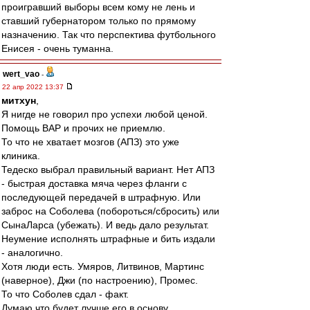
проигравший выборы всем кому не лень и
ставший губернатором только по прямому
назначению. Так что перспектива футбольного
Енисея - очень туманна.
wert_vao
-
22 апр 2022 13:37
митхун
,
Я нигде не говорил про успехи любой ценой.
Помощь ВАР и прочих не приемлю.
То что не хватает мозгов (АПЗ) это уже
клиника.
Тедеско выбрал правильный вариант. Нет АПЗ
- быстрая доставка мяча через фланги с
последующей передачей в штрафную. Или
заброс на Соболева (побороться/сбросить) или
СынаЛарса (убежать). И ведь дало результат.
Неумение исполнять штрафные и бить издали
- аналогично.
Хотя люди есть. Умяров, Литвинов, Мартинс
(наверное), Джи (по настроению), Промес.
То что Соболев сдал - факт.
Думаю что будет лучше его в основу