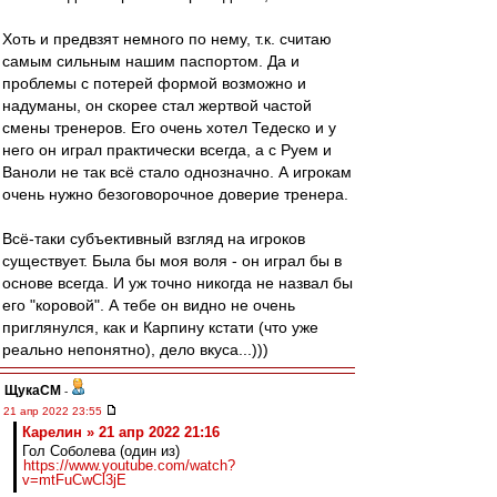
Хоть и предвзят немного по нему, т.к. считаю
самым сильным нашим паспортом. Да и
проблемы с потерей формой возможно и
надуманы, он скорее стал жертвой частой
смены тренеров. Его очень хотел Тедеско и у
него он играл практически всегда, а с Руем и
Ваноли не так всё стало однозначно. А игрокам
очень нужно безоговорочное доверие тренера.
Всё-таки субъективный взгляд на игроков
существует. Была бы моя воля - он играл бы в
основе всегда. И уж точно никогда не назвал бы
его "коровой". А тебе он видно не очень
приглянулся, как и Карпину кстати (что уже
реально непонятно), дело вкуса...)))
ЩукаСМ
-
21 апр 2022 23:55
Карелин » 21 апр 2022 21:16
Гол Соболева (один из)
https://www.youtube.com/watch?
v=mtFuCwCl3jE