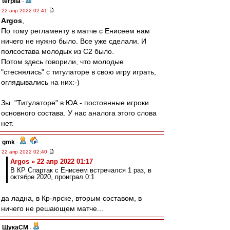
terpila
-
22 апр 2022 02:41
Argos
,
По тому регламенту в матче с Енисеем нам
ничего не нужно было. Все уже сделали. И
полсостава молодых из С2 было.
Потом здесь говорили, что молодые
"стеснялись" с титулаторе в свою игру играть,
оглядывались на них:-)
Зы. "Титулаторе" в ЮА - постоянные игроки
основного состава. У нас аналога этого слова
нет.
gmk
-
22 апр 2022 02:40
Argos » 22 апр 2022 01:17
В КР Спартак с Енисеем встречался 1 раз, в
октябре 2020, проиграл 0:1
да ладна, в Кр-ярске, вторым составом, в
ничего не решающем матче...
ЩукаСМ
-