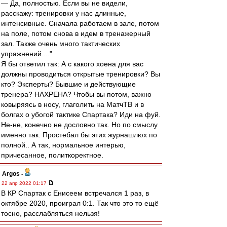
— Да, полностью. Если вы не видели,
расскажу: тренировки у нас длинные,
интенсивные. Сначала работаем в зале, потом
на поле, потом снова в идем в тренажерный
зал. Также очень много тактических
упражнений...."
Я бы ответил так: А с какого хоена для вас
должны проводиться открытые тренировки? Вы
кто? Эксперты? Бывшие и действующие
тренера? НАХРЕНА? Чтобы вы потом, важно
ковыряясь в носу, глаголить на МатчТВ и в
болгах о убогой тактике Спартака? Иди на фуй.
Не-не, конечно не дословно так. Но по смыслу
именно так. Простебал бы этих журнашлюх по
полной.. А так, нормальное интерью,
причесанное, политкоректное.
Argos
-
22 апр 2022 01:17
В КР Спартак с Енисеем встречался 1 раз, в
октябре 2020, проиграл 0:1. Так что это то ещё
тосно, расслабляться нельзя!