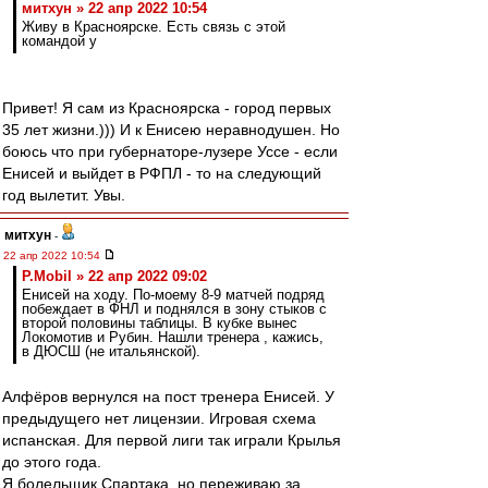
митхун » 22 апр 2022 10:54
Живу в Красноярске. Есть связь с этой
командой у
Привет! Я сам из Красноярска - город первых
35 лет жизни.))) И к Енисею неравнодушен. Но
боюсь что при губернаторе-лузере Уссе - если
Енисей и выйдет в РФПЛ - то на следующий
год вылетит. Увы.
митхун
-
22 апр 2022 10:54
P.Mobil » 22 апр 2022 09:02
Енисей на ходу. По-моему 8-9 матчей подряд
побеждает в ФНЛ и поднялся в зону стыков с
второй половины таблицы. В кубке вынес
Локомотив и Рубин. Нашли тренера , кажись,
в ДЮСШ (не итальянской).
Алфёров вернулся на пост тренера Енисей. У
предыдущего нет лицензии. Игровая схема
испанская. Для первой лиги так играли Крылья
до этого года.
Я болельщик Спартака, но переживаю за