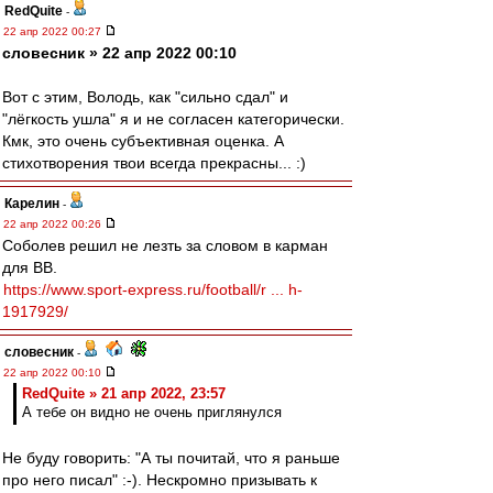
RedQuite
-
22 апр 2022 00:27
словесник » 22 апр 2022 00:10
Вот с этим, Володь, как "сильно сдал" и
"лёгкость ушла" я и не согласен категорически.
Кмк, это очень субъективная оценка. А
стихотворения твои всегда прекрасны... :)
Карелин
-
22 апр 2022 00:26
Соболев решил не лезть за словом в карман
для ВВ.
https://www.sport-express.ru/football/r ... h-
1917929/
словесник
-
22 апр 2022 00:10
RedQuite » 21 апр 2022, 23:57
А тебе он видно не очень приглянулся
Не буду говорить: "А ты почитай, что я раньше
про него писал" :-). Нескромно призывать к