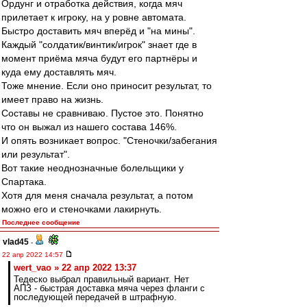
Ордунг и отработка действия, когда мяч
прилетает к игроку, на у ровне автомата.
Быстро доставить мяч вперёд и "на мины".
Каждый "солдатик/винтик/игрок" знает где в
момент приёма мяча будут его партнёры и
куда ему доставлять мяч.
Тоже мнение. Если оно приносит результат, то
имеет право на жизнь.
Составы не сравниваю. Пустое это. Понятно
что он выжал из нашего состава 146%.
И опять возникает вопрос. "Стеночки/забегания
или результат".
Вот такие неоднозначные болельщики у
Спартака.
Хотя для меня сначала результат, а потом
можно его и стеночками лакирнуть.
Последнее сообщение
vlad45
-
22 апр 2022 14:57
wert_vao » 22 апр 2022 13:37
Тедеско выбрал правильный вариант. Нет
АПЗ - быстрая доставка мяча через фланги с
последующей передачей в штрафную.