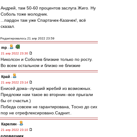
Андрей, там 50-60 процентов заслуга Жиго. Ну
Соболь тоже молодчик.
...пардон там уже Спартачек-Казачек!, всё
сказал.
Редактировалось 21 апр 2022 23:59
mp
-
21 апр 2022 23:30
Николсон и Соболев близкие только по росту.
Во всем остальном и близко не близкие
Край
-
21 апр 2022 23:14
Енисей дома--лучший жребий из возможных.
Предложи нам такое во вторник--все прыгали
бы от счастья.)
Победа совсем не гарантирована, Тосно до сих
пор не отрефлексировано.Саднит..
Карелин
-
21 апр 2022 23:10
словесник
,