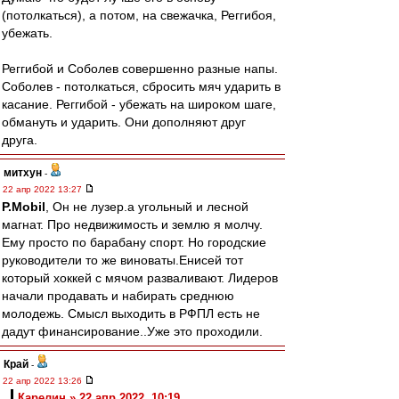
(потолкаться), а потом, на свежачка, Реггибоя,
убежать.
Реггибой и Соболев совершенно разные напы.
Соболев - потолкаться, сбросить мяч ударить в
касание. Реггибой - убежать на широком шаге,
обмануть и ударить. Они дополняют друг
друга.
митхун
-
22 апр 2022 13:27
P.Mobil
, Он не лузер.а угольный и лесной
магнат. Про недвижимость и землю я молчу.
Ему просто по барабану спорт. Но городские
руководители то же виноваты.Енисей тот
который хоккей с мячом разваливают. Лидеров
начали продавать и набирать среднюю
молодежь. Смысл выходить в РФПЛ есть не
дадут финансирование..Уже это проходили.
Край
-
22 апр 2022 13:26
Карелин » 22 апр 2022, 10:19