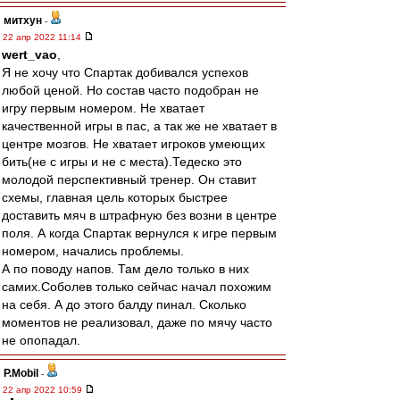
митхун
-
22 апр 2022 11:14
wert_vao
,
Я не хочу что Спартак добивался успехов
любой ценой. Но состав часто подобран не
игру первым номером. Не хватает
качественной игры в пас, а так же не хватает в
центре мозгов. Не хватает игроков умеющих
бить(не с игры и не с места).Тедеско это
молодой перспективный тренер. Он ставит
схемы, главная цель которых быстрее
доставить мяч в штрафную без возни в центре
поля. А когда Спартак вернулся к игре первым
номером, начались проблемы.
А по поводу напов. Там дело только в них
самих.Соболев только сейчас начал похожим
на себя. А до этого балду пинал. Сколько
моментов не реализовал, даже по мячу часто
не опопадал.
P.Mobil
-
22 апр 2022 10:59