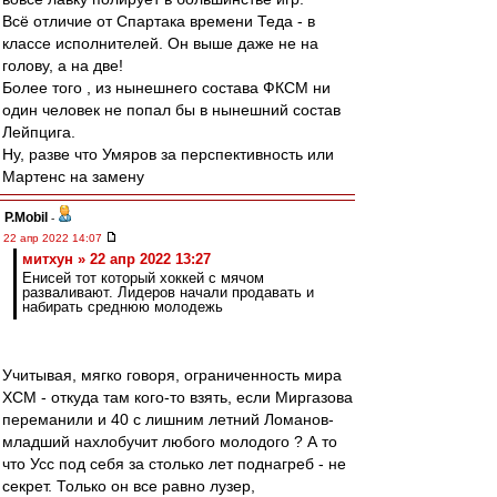
Всё отличие от Спартака времени Теда - в
классе исполнителей. Он выше даже не на
голову, а на две!
Более того , из нынешнего состава ФКСМ ни
один человек не попал бы в нынешний состав
Лейпцига.
Ну, разве что Умяров за перспективность или
Мартенс на замену
P.Mobil
-
22 апр 2022 14:07
митхун » 22 апр 2022 13:27
Енисей тот который хоккей с мячом
разваливают. Лидеров начали продавать и
набирать среднюю молодежь
Учитывая, мягко говоря, ограниченность мира
ХСМ - откуда там кого-то взять, если Миргазова
переманили и 40 с лишним летний Ломанов-
младший нахлобучит любого молодого ? А то
что Усс под себя за столько лет поднагреб - не
секрет. Только он все равно лузер,