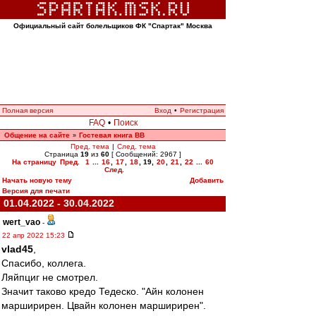
Официальный сайт болельщиков ФК "Спартак" Москва
Полная версия
Вход
•
Регистрация
FAQ
•
Поиск
Общение на сайте
Гостевая книга ВВ
»
Пред. тема
|
След. тема
Страница
19
из
60
[ Сообщений: 2967 ]
На страницу
Пред.
1
...
16
,
17
,
18
,
19
,
20
,
21
,
22
...
60
След.
Начать новую тему
Добавить
Версия для печати
01.04.2022 - 30.04.2022
wert_vao
-
22 апр 2022 15:23
vlad45
,
Спасибо, коллега.
Ляйпциг не смотрел.
Значит таково кредо Тедеско. "Айн колонен
марширирен. Цвайн колонен марширирен".