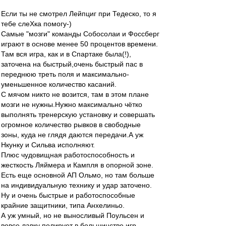
Если ты не смотрел Лейпциг при Тедеско, то я
тебе слеХка помогу-)
Самые "мозги" команды Собосолаи и Фоссберг
играют в основе менее 50 процентов времени.
Там вся игра, как и в Спартаке была(!),
заточена на быстрый,очень быстрый пас в
переднюю треть поля и максимально-
уменьшенное количество касаний.
С мячом никто не возится, там в этом плане
мозги не нужны.Нужно максимально чётко
выполнять тренерскую установку и совершать
огромное количество рывков в свободные
зоны, куда не глядя даются передачи.А уж
Нкунку и Сильва исполняют.
Плюс чудовищная работоспособность и
жесткость Ляймера и Кампля в опорной зоне.
Есть еще основной АП Ольмо, но там больше
на индивидуальную технику и удар заточено.
Ну и очень быстрые и работоспособные
крайние защитники, типа Анхелиньо.
А уж умный, но не выносливый Поульсен и
вовсе лавку полирует в большинстве игр.