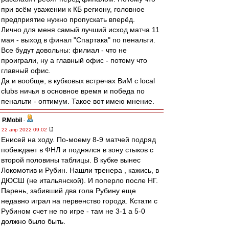
при всём уважении к КБ региону, головное
предприятие нужно пропускать вперёд.
Лично для меня самый лучший исход матча 11
мая - выход в финал "Спартака" по пенальти.
Все будут довольны: филиал - что не
проиграли, ну а главный офис - потому что
главный офис.
Да и вообще, в кубковых встречах ВиМ с local
clubs ничья в основное время и победа по
пенальти - оптимум. Такое вот имею мнение.
P.Mobil
-
22 апр 2022 09:02
Енисей на ходу. По-моему 8-9 матчей подряд
побеждает в ФНЛ и поднялся в зону стыков с
второй половины таблицы. В кубке вынес
Локомотив и Рубин. Нашли тренера , кажись, в
ДЮСШ (не итальянской). И поперло после НГ.
Парень, забивший два гола Рубину еще
недавно играл на первенство города. Кстати с
Рубином счет не по игре - там не 3-1 а 5-0
должно было быть.