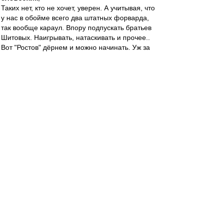
Таких нет, кто не хочет, уверен. А учитывая, что
у нас в обойме всего два штатных форварда,
так вообще караул. Впору подпускать братьев
Шитовых. Наигрывать, натаскивать и прочее..
Вот "Ростов" дёрнем и можно начинать. Уж за
четыре матча сильно не сдадим позиции
словесник
-
21 апр 2022 22:51
Карелин » 21 апр 2022, 21:55
Отсюда, полагаю, и форма разнится
Так сдал-то Саша задолго до Николсона.
Вот уж не думал, что буду твердить, глядя на
его игру: "Корова... корова...". Очень хочу,
чтобы вернулся Собо-Лев.
Карелин
-
21 апр 2022 22:41
dr. noormann
,
Поинтереснее..Ну, допустим. Мне-то Никита
напоминает Калашникова. Если помните,
конечно. Такой же позитивчик на поле и