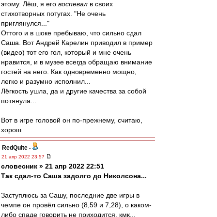
этому. Лёш, я его
воспевал
в своих
стихотворных потугах. "Не очень
приглянулся..."
Оттого и в шоке пребываю, что сильно сдал
Саша. Вот Андрей Карелин приводил в пример
(видео) тот его гол, который и мне очень
нравится, и в музее всегда обращаю внимание
гостей на него. Как одновременно мощно,
легко и разумно исполнил...
Лёгкость ушла, да и другие качества за собой
потянула...
Вот в игре головой он по-прежнему, считаю,
хорош.
RedQuite
-
21 апр 2022 23:57
словесник » 21 апр 2022 22:51
Так сдал-то Саша задолго до Николсона...
Заступлюсь за Сашу, последние две игры в
чемпе он провёл сильно (8,59 и 7,28), о каком-
либо спаде говорить не приходится, кмк...