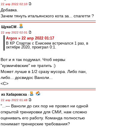
22 апр 2022 02:10
Добавка.
Зачем тянуть итальянского кота за... спагетти ?
ЩукаСМ
-
22 апр 2022 02:01
Argos » 22 апр 2022 01:17
В КР Спартак с Енисеем встречался 1 раз, в
октябре 2020, проиграл 0:1.
Вот и я так подумал. Чтоб нервы
"кузмичёвские" не тратить :)
Может лучше в 1/2 сразу мусора. Либо пан,
либо... досвидос Ваноли...
<C>
из Хабаровска
-
22 апр 2022 01:48
"...— Ваноли до сих пор не провел ни одной
открытой тренировки для СМИ, нам сложно
оценивать его работу. Команда полностью
понимает тренерские требования?