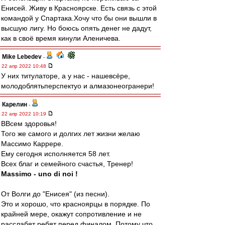
Енисей. Живу в Красноярске. Есть связь с этой
командой у Спартака.Хочу что бы они вышли в
высшую лигу. Но боюсь опять денег не дадут,
как в своё время кинули Аленичева.
Mike Lebedev
-
22 апр 2022 10:48
У них титулаторе, а у нас - нашевсёре,
молодоблятьперспектуо и алмазонеогранери!
Карелин
-
22 апр 2022 10:19
ВВсем здоровья!
Того же самого и долгих лет жизни желаю
Массимо Каррере.
Ему сегодня исполняется 58 лет.
Всех благ и семейного счастья, Тренер!
Massimo - uno di noi !
От Волги до "Енисея" (из песни).
Это и хорошо, что красноярцы в порядке. По
крайней мере, окажут сопротивление и не
расслабят ребят перед финалом. Потому что