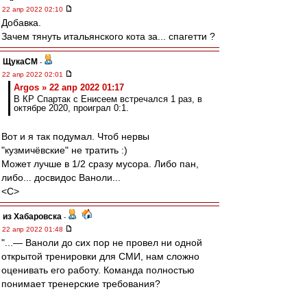
22 апр 2022 02:10
Добавка.
Зачем тянуть итальянского кота за... спагетти ?
ЩукаСМ
-
22 апр 2022 02:01
Argos » 22 апр 2022 01:17
В КР Спартак с Енисеем встречался 1 раз, в
октябре 2020, проиграл 0:1.
Вот и я так подумал. Чтоб нервы
"кузмичёвские" не тратить :)
Может лучше в 1/2 сразу мусора. Либо пан,
либо... досвидос Ваноли...
<C>
из Хабаровска
-
22 апр 2022 01:48
"...— Ваноли до сих пор не провел ни одной
открытой тренировки для СМИ, нам сложно
оценивать его работу. Команда полностью
понимает тренерские требования?