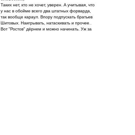
Таких нет, кто не хочет, уверен. А учитывая, что
у нас в обойме всего два штатных форварда,
так вообще караул. Впору подпускать братьев
Шитовых. Наигрывать, натаскивать и прочее..
Вот "Ростов" дёрнем и можно начинать. Уж за
четыре матча сильно не сдадим позиции
словесник
-
21 апр 2022 22:51
Карелин » 21 апр 2022, 21:55
Отсюда, полагаю, и форма разнится
Так сдал-то Саша задолго до Николсона.
Вот уж не думал, что буду твердить, глядя на
его игру: "Корова... корова...". Очень хочу,
чтобы вернулся Собо-Лев.
Карелин
-
21 апр 2022 22:41
dr. noormann
,
Поинтереснее..Ну, допустим. Мне-то Никита
напоминает Калашникова. Если помните,
конечно. Такой же позитивчик на поле и