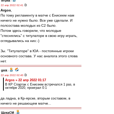
terpila
-
22 апр 2022 02:41
Argos
,
По тому регламенту в матче с Енисеем нам
ничего не нужно было. Все уже сделали. И
полсостава молодых из С2 было.
Потом здесь говорили, что молодые
"стеснялись" с титулаторе в свою игру играть,
оглядывались на них:-)
Зы. "Титулаторе" в ЮА - постоянные игроки
основного состава. У нас аналога этого слова
нет.
gmk
-
22 апр 2022 02:40
Argos » 22 апр 2022 01:17
В КР Спартак с Енисеем встречался 1 раз, в
октябре 2020, проиграл 0:1
да ладна, в Кр-ярске, вторым составом, в
ничего не решающем матче...
ЩукаСМ
-