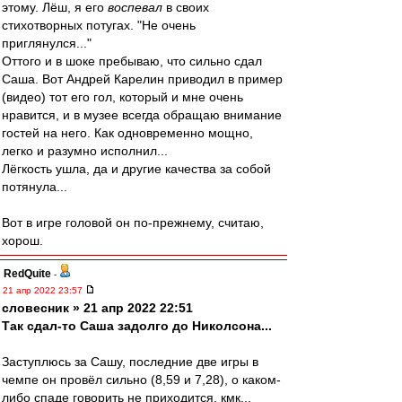
этому. Лёш, я его
воспевал
в своих
стихотворных потугах. "Не очень
приглянулся..."
Оттого и в шоке пребываю, что сильно сдал
Саша. Вот Андрей Карелин приводил в пример
(видео) тот его гол, который и мне очень
нравится, и в музее всегда обращаю внимание
гостей на него. Как одновременно мощно,
легко и разумно исполнил...
Лёгкость ушла, да и другие качества за собой
потянула...
Вот в игре головой он по-прежнему, считаю,
хорош.
RedQuite
-
21 апр 2022 23:57
словесник » 21 апр 2022 22:51
Так сдал-то Саша задолго до Николсона...
Заступлюсь за Сашу, последние две игры в
чемпе он провёл сильно (8,59 и 7,28), о каком-
либо спаде говорить не приходится, кмк...