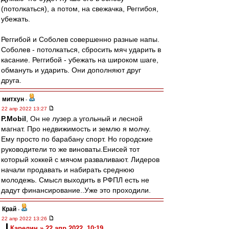
(потолкаться), а потом, на свежачка, Реггибоя,
убежать.
Реггибой и Соболев совершенно разные напы.
Соболев - потолкаться, сбросить мяч ударить в
касание. Реггибой - убежать на широком шаге,
обмануть и ударить. Они дополняют друг
друга.
митхун
-
22 апр 2022 13:27
P.Mobil
, Он не лузер.а угольный и лесной
магнат. Про недвижимость и землю я молчу.
Ему просто по барабану спорт. Но городские
руководители то же виноваты.Енисей тот
который хоккей с мячом разваливают. Лидеров
начали продавать и набирать среднюю
молодежь. Смысл выходить в РФПЛ есть не
дадут финансирование..Уже это проходили.
Край
-
22 апр 2022 13:26
Карелин » 22 апр 2022, 10:19