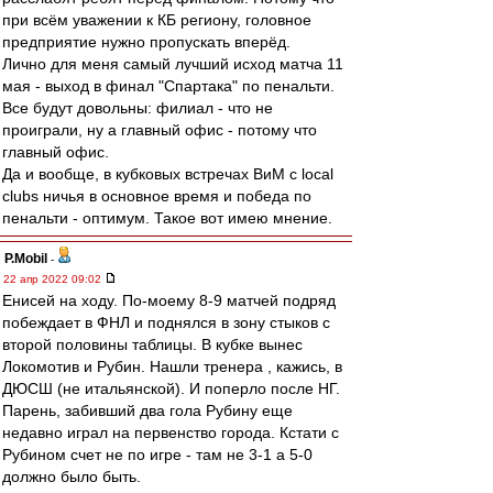
при всём уважении к КБ региону, головное
предприятие нужно пропускать вперёд.
Лично для меня самый лучший исход матча 11
мая - выход в финал "Спартака" по пенальти.
Все будут довольны: филиал - что не
проиграли, ну а главный офис - потому что
главный офис.
Да и вообще, в кубковых встречах ВиМ с local
clubs ничья в основное время и победа по
пенальти - оптимум. Такое вот имею мнение.
P.Mobil
-
22 апр 2022 09:02
Енисей на ходу. По-моему 8-9 матчей подряд
побеждает в ФНЛ и поднялся в зону стыков с
второй половины таблицы. В кубке вынес
Локомотив и Рубин. Нашли тренера , кажись, в
ДЮСШ (не итальянской). И поперло после НГ.
Парень, забивший два гола Рубину еще
недавно играл на первенство города. Кстати с
Рубином счет не по игре - там не 3-1 а 5-0
должно было быть.