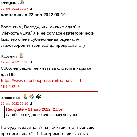
RedQuite
-
22 апр 2022 00:27
словесник » 22 апр 2022 00:10
Вот с этим, Володь, как "сильно сдал" и
"лёгкость ушла" я и не согласен категорически.
Кмк, это очень субъективная оценка. А
стихотворения твои всегда прекрасны... :)
Карелин
-
22 апр 2022 00:26
Соболев решил не лезть за словом в карман
для ВВ.
https://www.sport-express.ru/football/r ... h-
1917929/
словесник
-
22 апр 2022 00:10
RedQuite » 21 апр 2022, 23:57
А тебе он видно не очень приглянулся
Не буду говорить: "А ты почитай, что я раньше
про него писал" :-). Нескромно призывать к