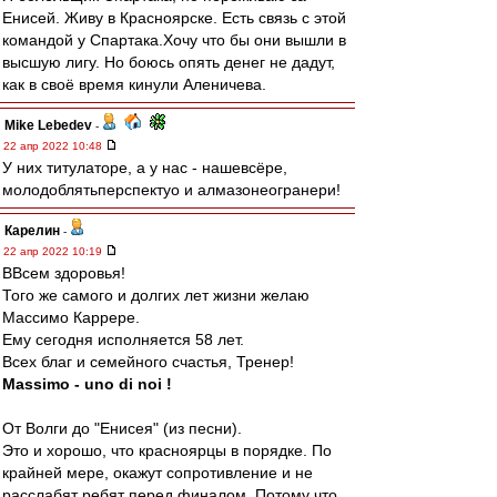
Енисей. Живу в Красноярске. Есть связь с этой
командой у Спартака.Хочу что бы они вышли в
высшую лигу. Но боюсь опять денег не дадут,
как в своё время кинули Аленичева.
Mike Lebedev
-
22 апр 2022 10:48
У них титулаторе, а у нас - нашевсёре,
молодоблятьперспектуо и алмазонеогранери!
Карелин
-
22 апр 2022 10:19
ВВсем здоровья!
Того же самого и долгих лет жизни желаю
Массимо Каррере.
Ему сегодня исполняется 58 лет.
Всех благ и семейного счастья, Тренер!
Massimo - uno di noi !
От Волги до "Енисея" (из песни).
Это и хорошо, что красноярцы в порядке. По
крайней мере, окажут сопротивление и не
расслабят ребят перед финалом. Потому что