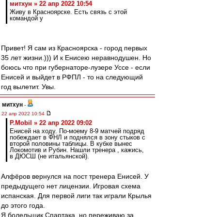
митхун » 22 апр 2022 10:54
Живу в Красноярске. Есть связь с этой
командой у
Привет! Я сам из Красноярска - город первых
35 лет жизни.))) И к Енисею неравнодушен. Но
боюсь что при губернаторе-лузере Уссе - если
Енисей и выйдет в РФПЛ - то на следующий
год вылетит. Увы.
митхун
-
22 апр 2022 10:54
P.Mobil » 22 апр 2022 09:02
Енисей на ходу. По-моему 8-9 матчей подряд
побеждает в ФНЛ и поднялся в зону стыков с
второй половины таблицы. В кубке вынес
Локомотив и Рубин. Нашли тренера , кажись,
в ДЮСШ (не итальянской).
Алфёров вернулся на пост тренера Енисей. У
предыдущего нет лицензии. Игровая схема
испанская. Для первой лиги так играли Крылья
до этого года.
Я болельщик Спартака, но переживаю за