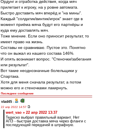
Ордунг и отработка действия, когда мяч
прилетает к игроку, на у ровне автомата.
Быстро доставить мяч вперёд и "на мины".
Каждый "солдатик/винтик/игрок" знает где в
момент приёма мяча будут его партнёры и
куда ему доставлять мяч.
Тоже мнение. Если оно приносит результат, то
имеет право на жизнь.
Составы не сравниваю. Пустое это. Понятно
что он выжал из нашего состава 146%.
И опять возникает вопрос. "Стеночки/забегания
или результат".
Вот такие неоднозначные болельщики у
Спартака.
Хотя для меня сначала результат, а потом
можно его и стеночками лакирнуть.
Последнее сообщение
vlad45
-
22 апр 2022 14:57
wert_vao » 22 апр 2022 13:37
Тедеско выбрал правильный вариант. Нет
АПЗ - быстрая доставка мяча через фланги с
последующей передачей в штрафную.