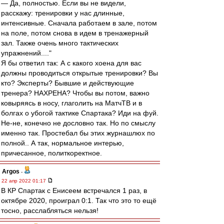
— Да, полностью. Если вы не видели,
расскажу: тренировки у нас длинные,
интенсивные. Сначала работаем в зале, потом
на поле, потом снова в идем в тренажерный
зал. Также очень много тактических
упражнений...."
Я бы ответил так: А с какого хоена для вас
должны проводиться открытые тренировки? Вы
кто? Эксперты? Бывшие и действующие
тренера? НАХРЕНА? Чтобы вы потом, важно
ковыряясь в носу, глаголить на МатчТВ и в
болгах о убогой тактике Спартака? Иди на фуй.
Не-не, конечно не дословно так. Но по смыслу
именно так. Простебал бы этих журнашлюх по
полной.. А так, нормальное интерью,
причесанное, политкоректное.
Argos
-
22 апр 2022 01:17
В КР Спартак с Енисеем встречался 1 раз, в
октябре 2020, проиграл 0:1. Так что это то ещё
тосно, расслабляться нельзя!