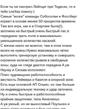
Если ты не смотрел Лейпциг при Тедеско, то я
тебе слеХка помогу-)
Самые "мозги" команды Собосолаи и Фоссберг
играют в основе менее 50 процентов времени.
Там вся игра, как и в Спартаке была(!),
заточена на быстрый,очень быстрый пас в
переднюю треть поля и максимально-
уменьшенное количество касаний.
С мячом никто не возится, там в этом плане
мозги не нужны.Нужно максимально чётко
выполнять тренерскую установку и совершать
огромное количество рывков в свободные
зоны, куда не глядя даются передачи.А уж
Нкунку и Сильва исполняют.
Плюс чудовищная работоспособность и
жесткость Ляймера и Кампля в опорной зоне.
Есть еще основной АП Ольмо, но там больше
на индивидуальную технику и удар заточено.
Ну и очень быстрые и работоспособные
крайние защитники, типа Анхелиньо.
А уж умный, но не выносливый Поульсен и
вовсе лавку полирует в большинстве игр.