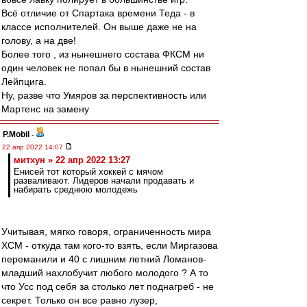
Всё отличие от Спартака времени Теда - в
классе исполнителей. Он выше даже не на
голову, а на две!
Более того , из нынешнего состава ФКСМ ни
один человек не попал бы в нынешний состав
Лейпцига.
Ну, разве что Умяров за перспективность или
Мартенс на замену
P.Mobil
-
22 апр 2022 14:07
митхун » 22 апр 2022 13:27
Енисей тот который хоккей с мячом
разваливают. Лидеров начали продавать и
набирать среднюю молодежь
Учитывая, мягко говоря, ограниченность мира
ХСМ - откуда там кого-то взять, если Миргазова
переманили и 40 с лишним летний Ломанов-
младший нахлобучит любого молодого ? А то
что Усс под себя за столько лет поднагреб - не
секрет. Только он все равно лузер,