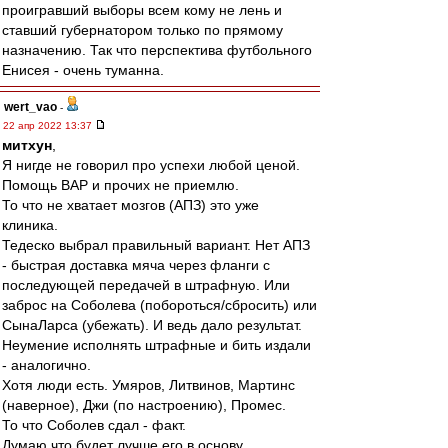
проигравший выборы всем кому не лень и
ставший губернатором только по прямому
назначению. Так что перспектива футбольного
Енисея - очень туманна.
wert_vao
-
22 апр 2022 13:37
митхун
,
Я нигде не говорил про успехи любой ценой.
Помощь ВАР и прочих не приемлю.
То что не хватает мозгов (АПЗ) это уже
клиника.
Тедеско выбрал правильный вариант. Нет АПЗ
- быстрая доставка мяча через фланги с
последующей передачей в штрафную. Или
заброс на Соболева (побороться/сбросить) или
СынаЛарса (убежать). И ведь дало результат.
Неумение исполнять штрафные и бить издали
- аналогично.
Хотя люди есть. Умяров, Литвинов, Мартинс
(наверное), Джи (по настроению), Промес.
То что Соболев сдал - факт.
Думаю что будет лучше его в основу