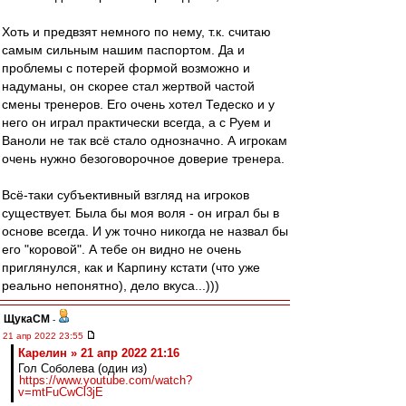
Хоть и предвзят немного по нему, т.к. считаю
самым сильным нашим паспортом. Да и
проблемы с потерей формой возможно и
надуманы, он скорее стал жертвой частой
смены тренеров. Его очень хотел Тедеско и у
него он играл практически всегда, а с Руем и
Ваноли не так всё стало однозначно. А игрокам
очень нужно безоговорочное доверие тренера.
Всё-таки субъективный взгляд на игроков
существует. Была бы моя воля - он играл бы в
основе всегда. И уж точно никогда не назвал бы
его "коровой". А тебе он видно не очень
приглянулся, как и Карпину кстати (что уже
реально непонятно), дело вкуса...)))
ЩукаСМ
-
21 апр 2022 23:55
Карелин » 21 апр 2022 21:16
Гол Соболева (один из)
https://www.youtube.com/watch?
v=mtFuCwCl3jE