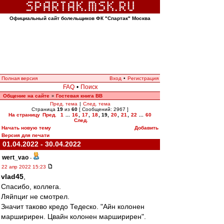
Официальный сайт болельщиков ФК "Спартак" Москва
Полная версия
Вход
•
Регистрация
FAQ
•
Поиск
Общение на сайте
Гостевая книга ВВ
»
Пред. тема
|
След. тема
Страница
19
из
60
[ Сообщений: 2967 ]
На страницу
Пред.
1
...
16
,
17
,
18
,
19
,
20
,
21
,
22
...
60
След.
Начать новую тему
Добавить
Версия для печати
01.04.2022 - 30.04.2022
wert_vao
-
22 апр 2022 15:23
vlad45
,
Спасибо, коллега.
Ляйпциг не смотрел.
Значит таково кредо Тедеско. "Айн колонен
марширирен. Цвайн колонен марширирен".