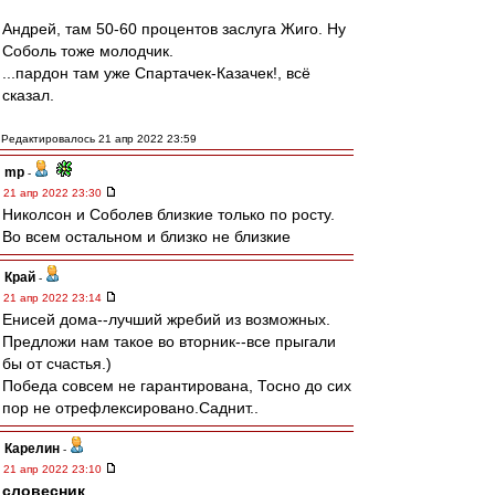
Андрей, там 50-60 процентов заслуга Жиго. Ну
Соболь тоже молодчик.
...пардон там уже Спартачек-Казачек!, всё
сказал.
Редактировалось 21 апр 2022 23:59
mp
-
21 апр 2022 23:30
Николсон и Соболев близкие только по росту.
Во всем остальном и близко не близкие
Край
-
21 апр 2022 23:14
Енисей дома--лучший жребий из возможных.
Предложи нам такое во вторник--все прыгали
бы от счастья.)
Победа совсем не гарантирована, Тосно до сих
пор не отрефлексировано.Саднит..
Карелин
-
21 апр 2022 23:10
словесник
,