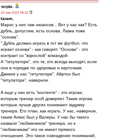
terpila
-
22 апр 2022 08:32
taram
,
Марат, у них там нюансов... Вот у нас как? Есть
дубль, допустим, есть основа. Лавка тоже
"основа".
" Дубль должен играть в тот же футбол, что
играет основа" - как говорят. "Основа" - это
контракт со "взрослой" командой.
А "титулаторе", это те, кто всегда выходят, если
они в порядке по здоровью и карточкам.
Джикия у нас "титулаторе". Айртон был
"титулаторе", наверное.
А еще у них есть "контенте" - это игроки,
которым тренер особ доверяет. Такие игроки,
которые лучше других понимают задумку
тренера. Его план, как играть. У нас, наверное,
таким Алекс был у Валеры. У нас бы такого
назвали "любимчиком" тренера, но к
"любимчикам" это не имеет прямого
отношения. Это такое совпадение пониманий,