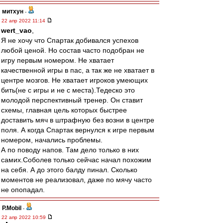
митхун
-
22 апр 2022 11:14
wert_vao
,
Я не хочу что Спартак добивался успехов
любой ценой. Но состав часто подобран не
игру первым номером. Не хватает
качественной игры в пас, а так же не хватает в
центре мозгов. Не хватает игроков умеющих
бить(не с игры и не с места).Тедеско это
молодой перспективный тренер. Он ставит
схемы, главная цель которых быстрее
доставить мяч в штрафную без возни в центре
поля. А когда Спартак вернулся к игре первым
номером, начались проблемы.
А по поводу напов. Там дело только в них
самих.Соболев только сейчас начал похожим
на себя. А до этого балду пинал. Сколько
моментов не реализовал, даже по мячу часто
не опопадал.
P.Mobil
-
22 апр 2022 10:59