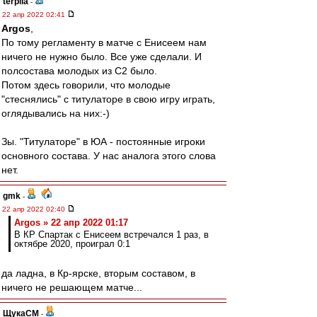
terpila
-
22 апр 2022 02:41
Argos
,
По тому регламенту в матче с Енисеем нам
ничего не нужно было. Все уже сделали. И
полсостава молодых из С2 было.
Потом здесь говорили, что молодые
"стеснялись" с титулаторе в свою игру играть,
оглядывались на них:-)
Зы. "Титулаторе" в ЮА - постоянные игроки
основного состава. У нас аналога этого слова
нет.
gmk
-
22 апр 2022 02:40
Argos » 22 апр 2022 01:17
В КР Спартак с Енисеем встречался 1 раз, в
октябре 2020, проиграл 0:1
да ладна, в Кр-ярске, вторым составом, в
ничего не решающем матче...
ЩукаСМ
-