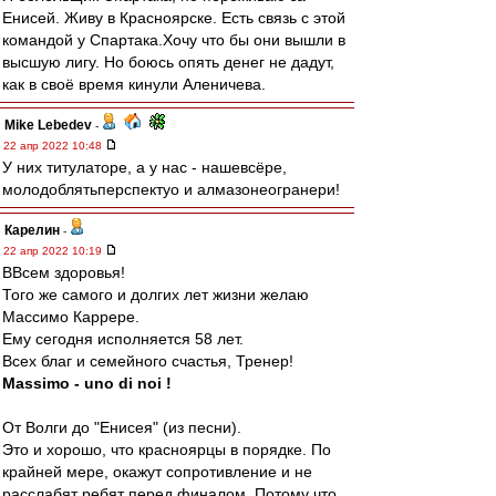
Енисей. Живу в Красноярске. Есть связь с этой
командой у Спартака.Хочу что бы они вышли в
высшую лигу. Но боюсь опять денег не дадут,
как в своё время кинули Аленичева.
Mike Lebedev
-
22 апр 2022 10:48
У них титулаторе, а у нас - нашевсёре,
молодоблятьперспектуо и алмазонеогранери!
Карелин
-
22 апр 2022 10:19
ВВсем здоровья!
Того же самого и долгих лет жизни желаю
Массимо Каррере.
Ему сегодня исполняется 58 лет.
Всех благ и семейного счастья, Тренер!
Massimo - uno di noi !
От Волги до "Енисея" (из песни).
Это и хорошо, что красноярцы в порядке. По
крайней мере, окажут сопротивление и не
расслабят ребят перед финалом. Потому что