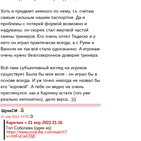
Хоть и предвзят немного по нему, т.к. считаю
самым сильным нашим паспортом. Да и
проблемы с потерей формой возможно и
надуманы, он скорее стал жертвой частой
смены тренеров. Его очень хотел Тедеско и у
него он играл практически всегда, а с Руем и
Ваноли не так всё стало однозначно. А игрокам
очень нужно безоговорочное доверие тренера.
Всё-таки субъективный взгляд на игроков
существует. Была бы моя воля - он играл бы в
основе всегда. И уж точно никогда не назвал бы
его "коровой". А тебе он видно не очень
приглянулся, как и Карпину кстати (что уже
реально непонятно), дело вкуса...)))
ЩукаСМ
-
21 апр 2022 23:55
Карелин » 21 апр 2022 21:16
Гол Соболева (один из)
https://www.youtube.com/watch?
v=mtFuCwCl3jE