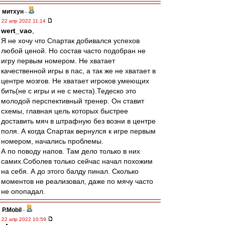
митхун
-
22 апр 2022 11:14
wert_vao
,
Я не хочу что Спартак добивался успехов
любой ценой. Но состав часто подобран не
игру первым номером. Не хватает
качественной игры в пас, а так же не хватает в
центре мозгов. Не хватает игроков умеющих
бить(не с игры и не с места).Тедеско это
молодой перспективный тренер. Он ставит
схемы, главная цель которых быстрее
доставить мяч в штрафную без возни в центре
поля. А когда Спартак вернулся к игре первым
номером, начались проблемы.
А по поводу напов. Там дело только в них
самих.Соболев только сейчас начал похожим
на себя. А до этого балду пинал. Сколько
моментов не реализовал, даже по мячу часто
не опопадал.
P.Mobil
-
22 апр 2022 10:59