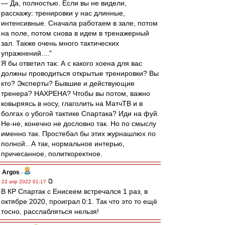
— Да, полностью. Если вы не видели,
расскажу: тренировки у нас длинные,
интенсивные. Сначала работаем в зале, потом
на поле, потом снова в идем в тренажерный
зал. Также очень много тактических
упражнений...."
Я бы ответил так: А с какого хоена для вас
должны проводиться открытые тренировки? Вы
кто? Эксперты? Бывшие и действующие
тренера? НАХРЕНА? Чтобы вы потом, важно
ковыряясь в носу, глаголить на МатчТВ и в
болгах о убогой тактике Спартака? Иди на фуй.
Не-не, конечно не дословно так. Но по смыслу
именно так. Простебал бы этих журнашлюх по
полной.. А так, нормальное интерью,
причесанное, политкоректное.
Argos
-
22 апр 2022 01:17
В КР Спартак с Енисеем встречался 1 раз, в
октябре 2020, проиграл 0:1. Так что это то ещё
тосно, расслабляться нельзя!