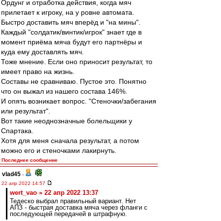
Ордунг и отработка действия, когда мяч
прилетает к игроку, на у ровне автомата.
Быстро доставить мяч вперёд и "на мины".
Каждый "солдатик/винтик/игрок" знает где в
момент приёма мяча будут его партнёры и
куда ему доставлять мяч.
Тоже мнение. Если оно приносит результат, то
имеет право на жизнь.
Составы не сравниваю. Пустое это. Понятно
что он выжал из нашего состава 146%.
И опять возникает вопрос. "Стеночки/забегания
или результат".
Вот такие неоднозначные болельщики у
Спартака.
Хотя для меня сначала результат, а потом
можно его и стеночками лакирнуть.
Последнее сообщение
vlad45
-
22 апр 2022 14:57
wert_vao » 22 апр 2022 13:37
Тедеско выбрал правильный вариант. Нет
АПЗ - быстрая доставка мяча через фланги с
последующей передачей в штрафную.