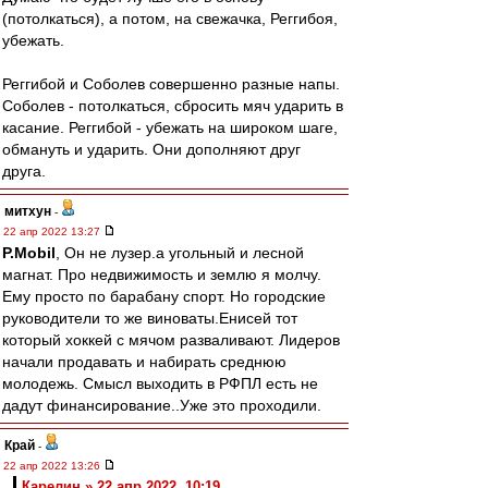
(потолкаться), а потом, на свежачка, Реггибоя,
убежать.
Реггибой и Соболев совершенно разные напы.
Соболев - потолкаться, сбросить мяч ударить в
касание. Реггибой - убежать на широком шаге,
обмануть и ударить. Они дополняют друг
друга.
митхун
-
22 апр 2022 13:27
P.Mobil
, Он не лузер.а угольный и лесной
магнат. Про недвижимость и землю я молчу.
Ему просто по барабану спорт. Но городские
руководители то же виноваты.Енисей тот
который хоккей с мячом разваливают. Лидеров
начали продавать и набирать среднюю
молодежь. Смысл выходить в РФПЛ есть не
дадут финансирование..Уже это проходили.
Край
-
22 апр 2022 13:26
Карелин » 22 апр 2022, 10:19