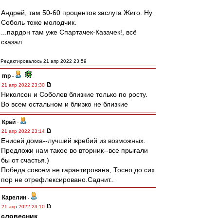
Андрей, там 50-60 процентов заслуга Жиго. Ну
Соболь тоже молодчик.
...пардон там уже Спартачек-Казачек!, всё
сказал.
Редактировалось 21 апр 2022 23:59
mp
-
21 апр 2022 23:30
Николсон и Соболев близкие только по росту.
Во всем остальном и близко не близкие
Край
-
21 апр 2022 23:14
Енисей дома--лучший жребий из возможных.
Предложи нам такое во вторник--все прыгали
бы от счастья.)
Победа совсем не гарантирована, Тосно до сих
пор не отрефлексировано.Саднит..
Карелин
-
21 апр 2022 23:10
словесник
,