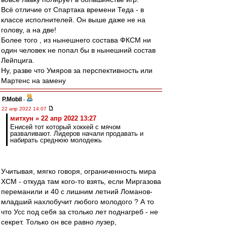
Всё отличие от Спартака времени Теда - в
классе исполнителей. Он выше даже не на
голову, а на две!
Более того , из нынешнего состава ФКСМ ни
один человек не попал бы в нынешний состав
Лейпцига.
Ну, разве что Умяров за перспективность или
Мартенс на замену
P.Mobil
-
22 апр 2022 14:07
митхун » 22 апр 2022 13:27
Енисей тот который хоккей с мячом
разваливают. Лидеров начали продавать и
набирать среднюю молодежь
Учитывая, мягко говоря, ограниченность мира
ХСМ - откуда там кого-то взять, если Миргазова
переманили и 40 с лишним летний Ломанов-
младший нахлобучит любого молодого ? А то
что Усс под себя за столько лет поднагреб - не
секрет. Только он все равно лузер,