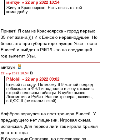
митхун » 22 апр 2022 10:54
Живу в Красноярске. Есть связь с этой
командой у
Привет! Я сам из Красноярска - город первых
35 лет жизни.))) И к Енисею неравнодушен. Но
боюсь что при губернаторе-лузере Уссе - если
Енисей и выйдет в РФПЛ - то на следующий
год вылетит. Увы.
митхун
-
22 апр 2022 10:54
P.Mobil » 22 апр 2022 09:02
Енисей на ходу. По-моему 8-9 матчей подряд
побеждает в ФНЛ и поднялся в зону стыков с
второй половины таблицы. В кубке вынес
Локомотив и Рубин. Нашли тренера , кажись,
в ДЮСШ (не итальянской).
Алфёров вернулся на пост тренера Енисей. У
предыдущего нет лицензии. Игровая схема
испанская. Для первой лиги так играли Крылья
до этого года.
Я болельщик Спартака, но переживаю за