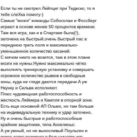
Если ты не смотрел Лейпциг при Тедеско, то я
тебе слеХка помогу-)
Самые "мозги" команды Собосолаи и Фоссберг
играют в основе менее 50 процентов времени.
Там вся игра, как и в Спартаке была(!),
заточена на быстрый,очень быстрый пас в
переднюю треть поля и максимально-
уменьшенное количество касаний.
С мячом никто не возится, там в этом плане
мозги не нужны.Нужно максимально чётко
выполнять тренерскую установку и совершать
огромное количество рывков в свободные
зоны, куда не глядя даются передачи.А уж
Нкунку и Сильва исполняют.
Плюс чудовищная работоспособность и
жесткость Ляймера и Кампля в опорной зоне.
Есть еще основной АП Ольмо, но там больше
на индивидуальную технику и удар заточено.
Ну и очень быстрые и работоспособные
крайние защитники, типа Анхелиньо.
А уж умный, но не выносливый Поульсен и
вовсе лавку полирует в большинстве игр.