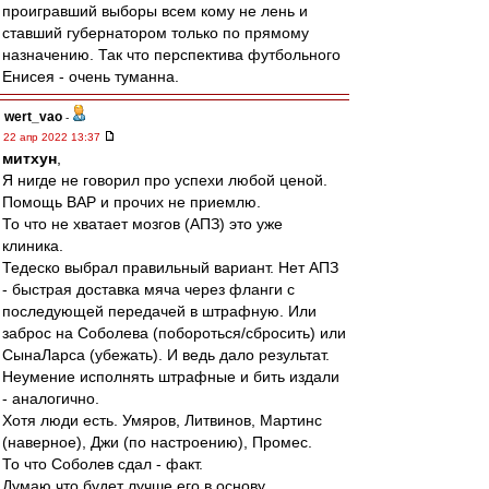
проигравший выборы всем кому не лень и
ставший губернатором только по прямому
назначению. Так что перспектива футбольного
Енисея - очень туманна.
wert_vao
-
22 апр 2022 13:37
митхун
,
Я нигде не говорил про успехи любой ценой.
Помощь ВАР и прочих не приемлю.
То что не хватает мозгов (АПЗ) это уже
клиника.
Тедеско выбрал правильный вариант. Нет АПЗ
- быстрая доставка мяча через фланги с
последующей передачей в штрафную. Или
заброс на Соболева (побороться/сбросить) или
СынаЛарса (убежать). И ведь дало результат.
Неумение исполнять штрафные и бить издали
- аналогично.
Хотя люди есть. Умяров, Литвинов, Мартинс
(наверное), Джи (по настроению), Промес.
То что Соболев сдал - факт.
Думаю что будет лучше его в основу