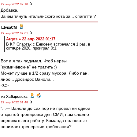
22 апр 2022 02:10
Добавка.
Зачем тянуть итальянского кота за... спагетти ?
ЩукаСМ
-
22 апр 2022 02:01
Argos » 22 апр 2022 01:17
В КР Спартак с Енисеем встречался 1 раз, в
октябре 2020, проиграл 0:1.
Вот и я так подумал. Чтоб нервы
"кузмичёвские" не тратить :)
Может лучше в 1/2 сразу мусора. Либо пан,
либо... досвидос Ваноли...
<C>
из Хабаровска
-
22 апр 2022 01:48
"...— Ваноли до сих пор не провел ни одной
открытой тренировки для СМИ, нам сложно
оценивать его работу. Команда полностью
понимает тренерские требования?