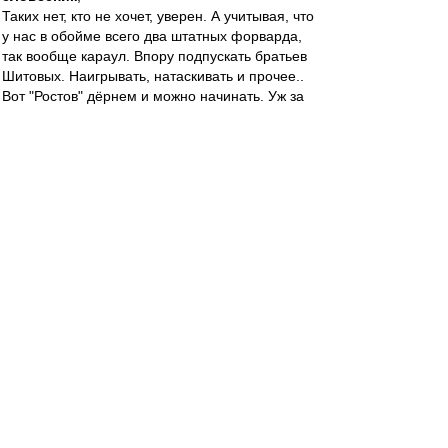
Таких нет, кто не хочет, уверен. А учитывая, что
у нас в обойме всего два штатных форварда,
так вообще караул. Впору подпускать братьев
Шитовых. Наигрывать, натаскивать и прочее..
Вот "Ростов" дёрнем и можно начинать. Уж за
четыре матча сильно не сдадим позиции
словесник
-
21 апр 2022 22:51
Карелин » 21 апр 2022, 21:55
Отсюда, полагаю, и форма разнится
Так сдал-то Саша задолго до Николсона.
Вот уж не думал, что буду твердить, глядя на
его игру: "Корова... корова...". Очень хочу,
чтобы вернулся Собо-Лев.
Карелин
-
21 апр 2022 22:41
dr. noormann
,
Поинтереснее..Ну, допустим. Мне-то Никита
напоминает Калашникова. Если помните,
конечно. Такой же позитивчик на поле и