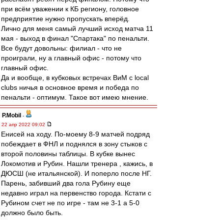
при всём уважении к КБ региону, головное
предприятие нужно пропускать вперёд.
Лично для меня самый лучший исход матча 11
мая - выход в финал "Спартака" по пенальти.
Все будут довольны: филиал - что не
проиграли, ну а главный офис - потому что
главный офис.
Да и вообще, в кубковых встречах ВиМ с local
clubs ничья в основное время и победа по
пенальти - оптимум. Такое вот имею мнение.
P.Mobil
-
22 апр 2022 09:02
Енисей на ходу. По-моему 8-9 матчей подряд
побеждает в ФНЛ и поднялся в зону стыков с
второй половины таблицы. В кубке вынес
Локомотив и Рубин. Нашли тренера , кажись, в
ДЮСШ (не итальянской). И поперло после НГ.
Парень, забивший два гола Рубину еще
недавно играл на первенство города. Кстати с
Рубином счет не по игре - там не 3-1 а 5-0
должно было быть.