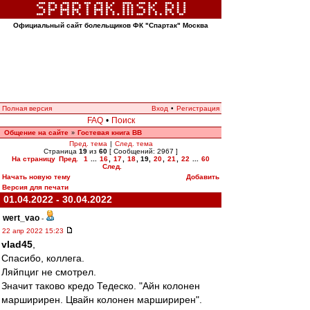
Официальный сайт болельщиков ФК "Спартак" Москва
Полная версия
Вход
•
Регистрация
FAQ
•
Поиск
Общение на сайте
Гостевая книга ВВ
»
Пред. тема
|
След. тема
Страница
19
из
60
[ Сообщений: 2967 ]
На страницу
Пред.
1
...
16
,
17
,
18
,
19
,
20
,
21
,
22
...
60
След.
Начать новую тему
Добавить
Версия для печати
01.04.2022 - 30.04.2022
wert_vao
-
22 апр 2022 15:23
vlad45
,
Спасибо, коллега.
Ляйпциг не смотрел.
Значит таково кредо Тедеско. "Айн колонен
марширирен. Цвайн колонен марширирен".