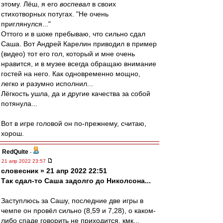
этому. Лёш, я его
воспевал
в своих
стихотворных потугах. "Не очень
приглянулся..."
Оттого и в шоке пребываю, что сильно сдал
Саша. Вот Андрей Карелин приводил в пример
(видео) тот его гол, который и мне очень
нравится, и в музее всегда обращаю внимание
гостей на него. Как одновременно мощно,
легко и разумно исполнил...
Лёгкость ушла, да и другие качества за собой
потянула...
Вот в игре головой он по-прежнему, считаю,
хорош.
RedQuite
-
21 апр 2022 23:57
словесник » 21 апр 2022 22:51
Так сдал-то Саша задолго до Николсона...
Заступлюсь за Сашу, последние две игры в
чемпе он провёл сильно (8,59 и 7,28), о каком-
либо спаде говорить не приходится, кмк...