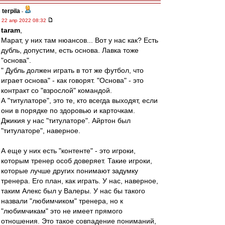
terpila
-
22 апр 2022 08:32
taram
,
Марат, у них там нюансов... Вот у нас как? Есть
дубль, допустим, есть основа. Лавка тоже
"основа".
" Дубль должен играть в тот же футбол, что
играет основа" - как говорят. "Основа" - это
контракт со "взрослой" командой.
А "титулаторе", это те, кто всегда выходят, если
они в порядке по здоровью и карточкам.
Джикия у нас "титулаторе". Айртон был
"титулаторе", наверное.
А еще у них есть "контенте" - это игроки,
которым тренер особ доверяет. Такие игроки,
которые лучше других понимают задумку
тренера. Его план, как играть. У нас, наверное,
таким Алекс был у Валеры. У нас бы такого
назвали "любимчиком" тренера, но к
"любимчикам" это не имеет прямого
отношения. Это такое совпадение пониманий,