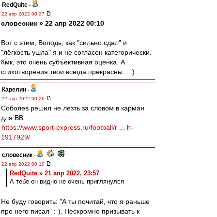
RedQuite
-
22 апр 2022 00:27
словесник » 22 апр 2022 00:10
Вот с этим, Володь, как "сильно сдал" и
"лёгкость ушла" я и не согласен категорически.
Кмк, это очень субъективная оценка. А
стихотворения твои всегда прекрасны... :)
Карелин
-
22 апр 2022 00:26
Соболев решил не лезть за словом в карман
для ВВ.
https://www.sport-express.ru/football/r ... h-
1917929/
словесник
-
22 апр 2022 00:10
RedQuite » 21 апр 2022, 23:57
А тебе он видно не очень приглянулся
Не буду говорить: "А ты почитай, что я раньше
про него писал" :-). Нескромно призывать к