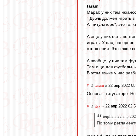
taram
,
Марат, у них там нюансов
" Дубль должен играть в 
А "титулаторе", это те,
А еще у них есть "конте
играть. У нас, наверное
отношения. Это такое с
А вообще, у них там фут
Там еще для футбольных
В этом языке у нас раз
#
taram
» 22 апр 2022 08
Основа - титулаторе. Не
#
gav
» 22 апр 2022 02:5
terpila » 22 апр 20
По тому регламент