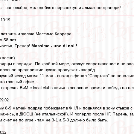
нас - нашевсёре, молодоблятьперспектуо и алмазонеогранери!
 10:19
х лет жизни желаю Массимо Каррере.
 58 лет.
частья, Тренер!
Massimo - uno di noi !
 песни).
ноярцы в порядке. По крайней мере, окажут сопротивление и не ра
 головное предприятие нужно пропускать вперёд.
учший исход матча 11 мая - выход в финал "Спартака" по пенальти.
что главный офис.
 встречах ВиМ с local clubs ничья в основное время и победа по п
09:02
му 8-9 матчей подряд побеждает в ФНЛ и поднялся в зону стыков с
 кажись, в ДЮСШ (не итальянской). И поперло после НГ. Парень, з
м счет не по игре - там не 3-1 а 5-0 должно было быть.
8:32