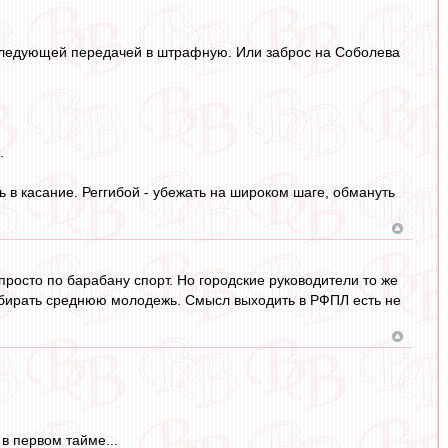
оследующей передачей в штрафную. Или заброс на Соболева
.
 в касание. Реггибой - убежать на широком шаге, обмануть
просто по барабану спорт. Но городские руководители то же
набирать среднюю молодежь. Смысл выходить в РФПЛ есть не
в первом тайме...