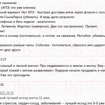
е приемлю.
 (АПЗ) это уже клиника.
ный вариант. Нет АПЗ - быстрая доставка мяча через фланги с п
ли СынаЛарса (убежать). И ведь дало результат.
афные и бить издали - аналогично.
, Литвинов, Мартинс (наверное), Джи (по настроению), Промес.
акт.
го в основу (потолкаться), а потом, на свежачка, Реггибоя, убежать
ершенно разные напы. Соболев - потолкаться, сбросить мяч ударить
т друг друга.
13:27
угольный и лесной магнат. Про недвижимость и землю я молчу. Ему 
торый хоккей с мячом разваливают. Лидеров начали продавать и 
Уже это проходили.
:26
022, 10:19
мый лучший исход матча 11 мая...
стрессов, сердеч-сосуд. заболеваний -- лучший исход это 5-0 уже 