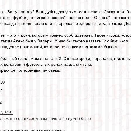
... Вот у нас как? Есть дубль, допустим, есть основа. Лавка тоже "о
тот же футбол, что играет основа" - как говорят. "Основа" - это кон
 кто всегда выходят, если они в порядке по здоровью и карточкам. Дж
нте" - это игроки, которым тренер особ доверяет. Такие игроки, ко
, таким Алекс был у Валеры. У нас бы такого назвали "любимчиком"
овпадение пониманий, которое не со всеми игроками бывает.
больный язык - мама, не горюй. Это все крохи, пара слов, в котор
 действий и футбольных ролей названий туча.
бираются полтора-два человека.
:03
?
2
22, 02:41
у в матче с Енисеем нам ничего не нужно было