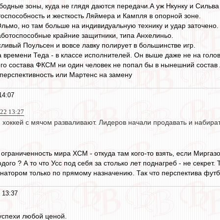
ободные зоны, куда не глядя даются передачи.А уж Нкунку и Сильва
способность и жесткость Ляймера и Кампля в опорной зоне.
льмо, но там больше на индивидуальную технику и удар заточено.
аботоспособные крайние защитники, типа Анхелиньо.
сливый Поульсен и вовсе лавку полирует в большинстве игр.
 времени Теда - в классе исполнителей. Он выше даже не на голову
его состава ФКСМ ни один человек не попал бы в нынешний состав
а перспективность или Мартенс на замену
14:07
022 13:27
й хоккей с мячом разваливают. Лидеров начали продавать и набир
, ограниченность мира ХСМ - откуда там кого-то взять, если Мирг
ого ? А то что Усс под себя за столько лет поднагреб - не секрет
рнатором только по прямому назначению. Так что перспектива футб
 13:37
 успехи любой ценой.