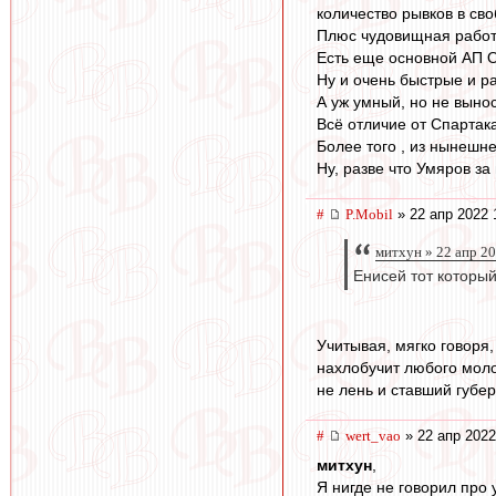
количество рывков в св
Плюс чудовищная работо
Есть еще основной АП О
Ну и очень быстрые и р
А уж умный, но не выно
Всё отличие от Спартака
Более того , из нынешн
Ну, разве что Умяров з
#
P.Mobil
» 22 апр 2022 
митхун » 22 апр 2
Енисей тот которы
Учитывая, мягко говоря
нахлобучит любого молод
не лень и ставший губе
#
wert_vao
» 22 апр 2022
митхун
,
Я нигде не говорил про