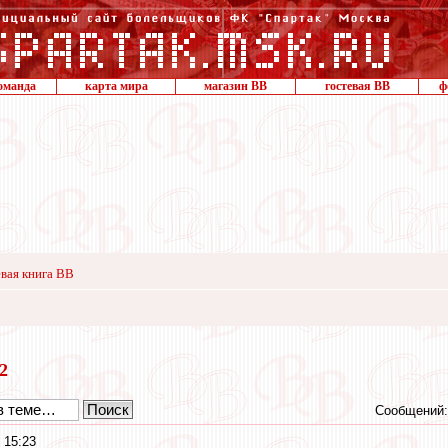
оманда
карта мира
магазин ВВ
гостевая ВВ
ф
вая книга ВВ
22
Сообщений:
 15:23