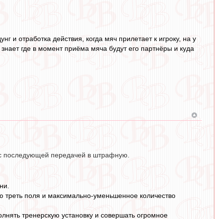
г и отработка действия, когда мяч прилетает к игроку, на у
 знает где в момент приёма мяча будут его партнёры и куда
и с последующей передачей в штрафную.
ни.
нюю треть поля и максимально-уменьшенное количество
олнять тренерскую установку и совершать огромное