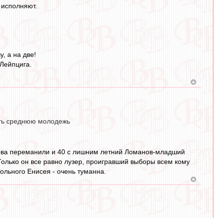
 исполняют.
, а на две!
 Лейпцига.
ать среднюю молодежь
азова переманили и 40 с лишним летний Ломанов-младший
. Только он все равно лузер, проигравший выборы всем кому
ольного Енисея - очень туманна.