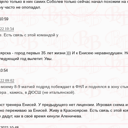
дело только в них самих.Соболев только сейчас начал похожим на 
чу часто не опопадал.
10:59
022 10:54
. Есть связь с этой командой у
ярска - город первых 35 лет жизни.))) И к Енисею неравнодушен. Н
следующий год вылетит. Увы.
10:54
022 09:02
-моему 8-9 матчей подряд побеждает в ФНЛ и поднялся в зону стык
ра , кажись, в ДЮСШ (не итальянской).
ст тренера Енисей. У предыдущего нет лицензии. Игровая схема исп
но переживаю за Енисей. Живу в Красноярске. Есть связь с этой к
 дадут, как в своё время кинули Аленичева.
 2022 10:48