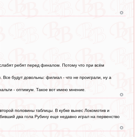
сслабят ребят перед финалом. Потому что при всём
 Все будут довольны: филиал - что не проиграли, ну а
енальти - оптимум. Такое вот имею мнение.
 второй половины таблицы. В кубке вынес Локомотив и
абивший два гола Рубину еще недавно играл на первенство