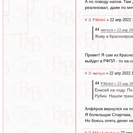
А по поводу напов. Там 
реализовал, даже по мя
#
P.Mobil
» 22 апр 2022 
митхун » 22 апр 2
Живу в Красноярске
Привет! Я сам из Красно
выйдет в РФПЛ - то на 
#
митхун
» 22 апр 2022 
P.Mobil » 22 апр 2
Енисей на ходу. По
Рубин. Нашли трене
Алфёров вернулся на по
Я болельщик Спартака, 
Но боюсь опять денег не
#
Mike Lebedev
» 22 апр