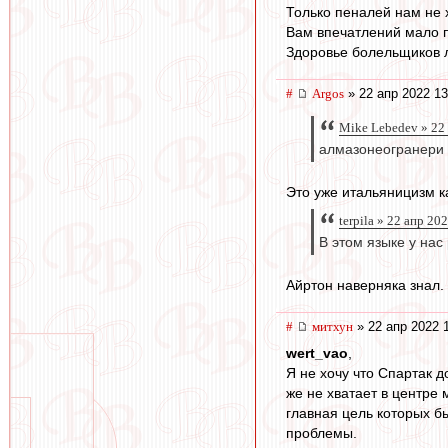
Только пеналей нам не х
Вам впечатлений мало 
Здоровье болельщиков л
#
Argos
» 22 апр 2022 13
Mike Lebedev » 22
алмазонеогранери
Это уже итальяницизм ка
terpila » 22 апр 20
В этом языке у нас
Айртон наверняка знал. 
#
митхун
» 22 апр 2022 
wert_vao
,
Я не хочу что Спартак д
же не хватает в центре 
главная цель которых б
проблемы.