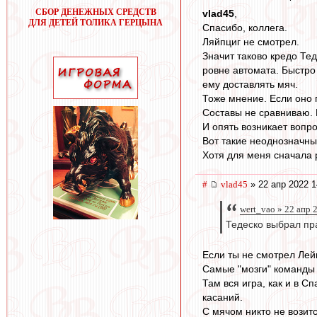
СБОР ДЕНЕЖНЫХ СРЕДСТВ
vlad45
,
ДЛЯ ДЕТЕЙ ТОЛИКА ГЕРЦЫНА
Спасибо, коллега.
Ляйпциг не смотрел.
Значит таково кредо Тед
ровне автомата. Быстро 
ему доставлять мяч.
Тоже мнение. Если оно п
Составы не сравниваю. 
И опять возникает вопро
Вот такие неоднозначны
Хотя для меня сначала р
#
vlad45
» 22 апр 2022 1
wert_vao » 22 апр 
Тедеско выбрал пр
Если ты не смотрел Лейп
Самые "мозги" команды 
Там вся игра, как и в 
касаний.
С мячом никто не возит