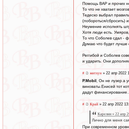
Помощь ВАР и прочих н
То что не хватает мозгов
Тедеско выбрал правиль
(побороться/сбросить) и
Неумение исполнять штр
Хотя люди есть. Умяров
То что Соболев сдал - ф
Думаю что будет лучше е
Реггибой и Соболев сов
и ударить. Они дополняю
#
митхун
» 22 апр 2022 
P.Mobil
, Он не лузер.а 
виноваты.Енисей тот ко
дадут финансирование..
#
Край
» 22 апр 2022 13
Карелин » 22 апр 2
Лично для меня са
При современном уровне 