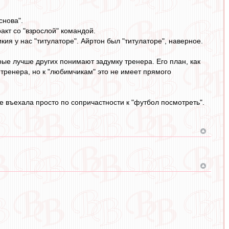
снова".
тракт со "взрослой" командой.
икия у нас "титулаторе". Айртон был "титулаторе", наверное.
торые лучше других понимают задумку тренера. Его план, как
 тренера, но к "любимчикам" это не имеет прямого
ые въехала просто по сопричастности к "футбол посмотреть".