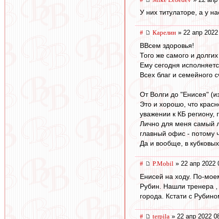
У них титулаторе, а у 
#
Карелин
» 22 апр 2022
ВВсем здоровья!
Того же самого и долги
Ему сегодня исполняется
Всех благ и семейного с
От Волги до "Енисея" (из
Это и хорошо, что крас
уважении к КБ региону,
Лично для меня самый л
главный офис - потому 
Да и вообще, в кубковых
#
P.Mobil
» 22 апр 2022 
Енисей на ходу. По-мое
Рубин. Нашли тренера ,
города. Кстати с Рубино
#
terpila
» 22 апр 2022 0