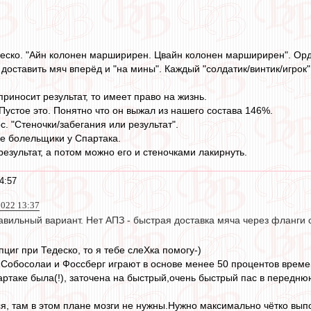
еско. "Айн колонен марширирен. Цвайн колонен марширирен". Ордун
доставить мяч вперёд и "на мины". Каждый "солдатик/винтик/игрок"
риносит результат, то имеет право на жизнь.
Пустое это. Понятно что он выжал из нашего состава 146%.
с. "Стеночки/забегания или результат".
е болельщики у Спартака.
езультат, а потом можно его и стеночками лакирнуть.
4:57
2022 13:37
авильный вариант. Нет АПЗ - быстрая доставка мяча через фланг
циг при Тедеско, то я тебе слеХка помогу-)
Собосолаи и Фоссберг играют в основе менее 50 процентов време
Спартаке была(!), заточена на быстрый,очень быстрый пас в перед
ся, там в этом плане мозги не нужны.Нужно максимально чётко вып