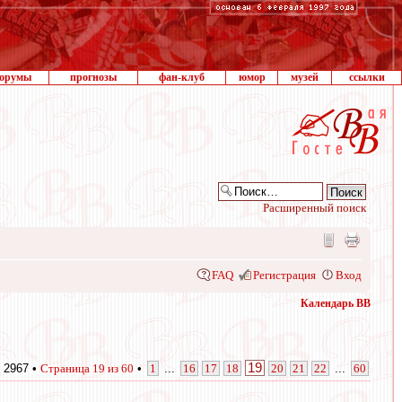
орумы
прогнозы
фан-клуб
юмор
музей
ссылки
Расширенный поиск
FAQ
Регистрация
Вход
Календарь ВВ
19
 2967 •
Страница
19
из
60
•
1
...
16
17
18
20
21
22
...
60