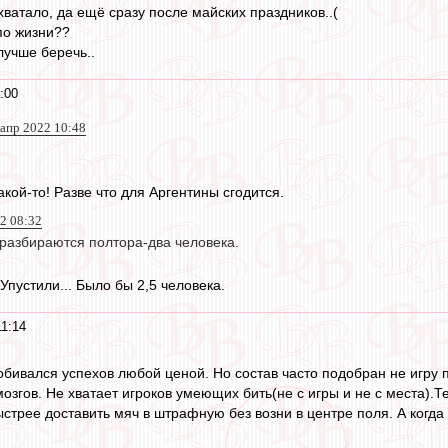
ватало, да ещё сразу после майских праздников..(
по жизни??
учше беречь..
:00
 апр 2022 10:48
кой-то! Разве что для Аргентины сгодится.
22 08:32
 разбираются полтора-два человека.
Упустили... Было бы 2,5 человека.
11:14
обивался успехов любой ценой. Но состав часто подобран не игру 
мозгов. Не хватает игроков умеющих бить(не с игры и не с места).
ыстрее доставить мяч в штрафную без возни в центре поля. А когд