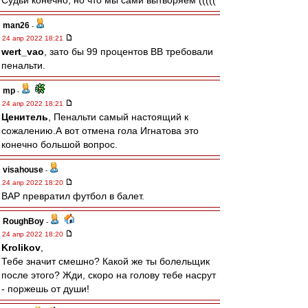
Судьи конечно, но что мы сами вытворяем (((((
man26
-
24 апр 2022 18:21
wert_vao
, зато бы 99 процентов ВВ требовали
пенальти.
mp
-
24 апр 2022 18:21
Ценитель
, Пенальти самый настоящий к
сожалению.А вот отмена гола Игнатова это
конечно большой вопрос.
visahouse
-
24 апр 2022 18:20
ВАР превратил футбол в балет.
RoughBoy
-
24 апр 2022 18:20
Krolikov
,
Тебе значит смешно? Какой же ты болельщик
после этого? Жди, скоро на голову тебе насрут
- поржешь от души!