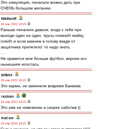
Это симуляция, пенальти можно дать при
ОЧЕНЬ большом желании.
Nikiforoff
-
24 апр 2022 18:23
Раньше пенальти давали, когда с тебя при
выходе один на один, трусы снимабт майку,
плюбт и если камнем в голову взади от
защитника прилетело' то надо знать.
....
Не нравится мне больше футбол, вернее его
нынешняя ипостась.
poljazz
-
24 апр 2022 18:22
Это карма, не заменили вовремя Бакаева
razman
-
24 апр 2022 18:22
Это уже не невезение а скорее саботаж ((
irod sm
-
24 апр 2022 18:21