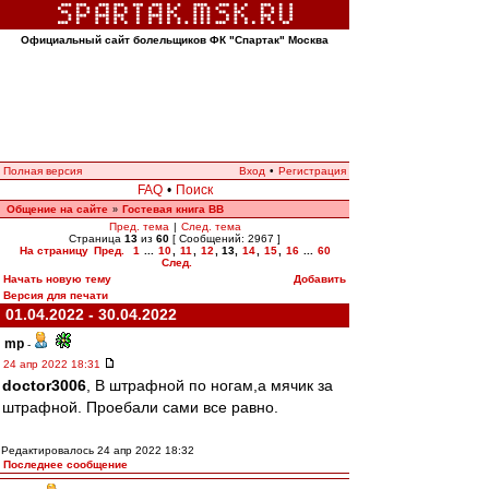
Официальный сайт болельщиков ФК "Спартак" Москва
Полная версия
Вход
•
Регистрация
FAQ
•
Поиск
Общение на сайте
Гостевая книга ВВ
»
Пред. тема
|
След. тема
Страница
13
из
60
[ Сообщений: 2967 ]
На страницу
Пред.
1
...
10
,
11
,
12
,
13
,
14
,
15
,
16
...
60
След.
Начать новую тему
Добавить
Версия для печати
01.04.2022 - 30.04.2022
mp
-
24 апр 2022 18:31
doctor3006
, В штрафной по ногам,а мячик за
штрафной. Проебали сами все равно.
Редактировалось 24 апр 2022 18:32
Последнее сообщение