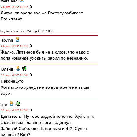
wert_vao
-
24 апр 2022 18:27
Литвинов вроде только Ростову забивает.
Его клиент.
Редактировалось 24 апр 2022 18:28
sbvinn
-
24 апр 2022 18:26
Жалко, Литвинов был не в курсе, что надо с
поля команде уходить, забил по незнанию.
Влэйд
-
24 апр 2022 18:26
Наконец-то.
Хоть кто-то хуйнул не во вратаря и не выше
ворот.
mp
-
24 апр 2022 18:26
Ценитель
, Ну тебе видней конечно. Хуй с ним
с касанием.Главное ноги подогнул.
Забивай Соболев с Бакаевым и 4-2. Судья
виноват? Вар?