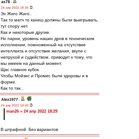
as78
-
24 апр 2022 18:30
Эх Жиго Жиго..
Так то матч то канеш должны были выигрывать,
тут спору нет.
Как и некоторые другие.
Но парни, уровень наших дров в техническом
исполнении, помноженный на отсутствие
интеллекта и отсутствие желания, вкупе с
непрухой и судейством, приводит к тому, что
мы имеем на данный момент.
Щас главное кубок.
Чтобы Мойзес и Промес были здоровы и в
форме.
Как то так...
Alex1977
-
24 апр 2022 18:30
man26 » 24 апр 2022 18:29
В штрафной. Без вариантов