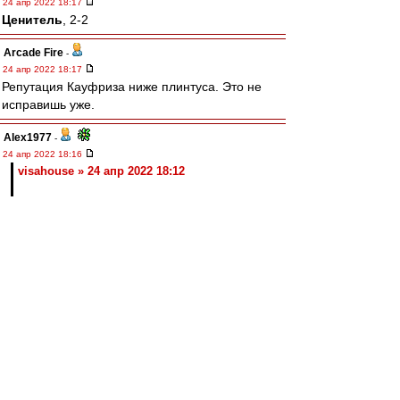
24 апр 2022 18:17
Ценитель
, 2-2
Arcade Fire
-
24 апр 2022 18:17
Репутация Кауфриза ниже плинтуса. Это не
исправишь уже.
Alex1977
-
24 апр 2022 18:16
visahouse » 24 апр 2022 18:12
Задача ВАР исправлять ошибки арбитра. Что
он и делает
Ценитель
-
24 апр 2022 18:15
Nikiforoff » 24 апр 2022 18:12
Ну че, валера рвет Ваноли
ВАР рвёт Ваноли.
Без помощи ВАРа Валера уже летел бы 1:2.