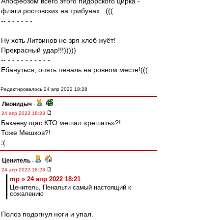
Апофеозом всего этого пидорского цирка -
флаги ростовских на трибунах...(((
-- - - - - - -
Ну хоть Литвинов не зря хлеб жуёт!
Прекрасный удар!!!)))))
-- - - - - - - - - - -
Ебануться, опять пеналь на ровном месте!(((
Редактировалось 24 апр 2022 18:28
Леонидыч
-
24 апр 2022 18:23
Бакаеву щас КТО мешал «решать»?!
Тоже Мешков?!
:(
Ценитель
-
24 апр 2022 18:23
mp » 24 апр 2022 18:21
Ценитель, Пенальти самый настоящий к
сожалению
Полоз подогнул ноги и упал.