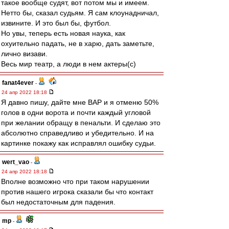
такое вообще судят, вот потом мы и имеем.
Нетто бы, сказал судьям. Я сам клоунадничал,
извините. И это был бы, футбол.
Но увы, теперь есть новая наука, как
охуительно падать, не в харю, дать заметьте,
лично визави.
Весь мир театр, а люди в нем актеры(с)
fanat4ever
-
24 апр 2022 18:18
Я давно пишу, дайте мне ВАР и я отменю 50%
голов в одни ворота и почти каждый угловой
при желании обращу в пенальти. И сделаю это
абсолютно справедливо и убедительно. И на
картинке покажу как исправлял ошибку судьи.
wert_vao
-
24 апр 2022 18:18
Вполне возможно что при таком нарушении
против нашего игрока сказали бы что контакт
был недостаточным для падения.
mp
-