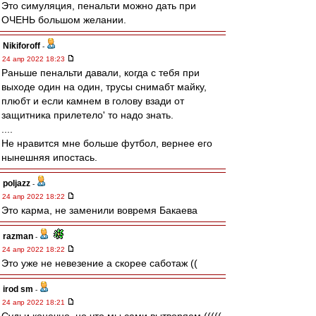
Это симуляция, пенальти можно дать при
ОЧЕНЬ большом желании.
Nikiforoff
-
24 апр 2022 18:23
Раньше пенальти давали, когда с тебя при
выходе один на один, трусы снимабт майку,
плюбт и если камнем в голову взади от
защитника прилетело' то надо знать.
....
Не нравится мне больше футбол, вернее его
нынешняя ипостась.
poljazz
-
24 апр 2022 18:22
Это карма, не заменили вовремя Бакаева
razman
-
24 апр 2022 18:22
Это уже не невезение а скорее саботаж ((
irod sm
-
24 апр 2022 18:21