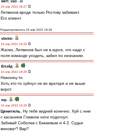
wert_vao
-
24 апр 2022 18:27
Литвинов вроде только Ростову забивает.
Его клиент.
Редактировалось 24 апр 2022 18:28
sbvinn
-
24 апр 2022 18:26
Жалко, Литвинов был не в курсе, что надо с
поля команде уходить, забил по незнанию.
Влэйд
-
24 апр 2022 18:26
Наконец-то.
Хоть кто-то хуйнул не во вратаря и не выше
ворот.
mp
-
24 апр 2022 18:26
Ценитель
, Ну тебе видней конечно. Хуй с ним
с касанием.Главное ноги подогнул.
Забивай Соболев с Бакаевым и 4-2. Судья
виноват? Вар?