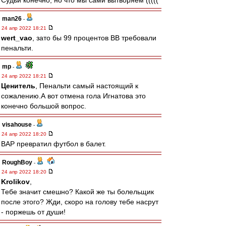
Судьи конечно, но что мы сами вытворяем (((((
man26
-
24 апр 2022 18:21
wert_vao
, зато бы 99 процентов ВВ требовали
пенальти.
mp
-
24 апр 2022 18:21
Ценитель
, Пенальти самый настоящий к
сожалению.А вот отмена гола Игнатова это
конечно большой вопрос.
visahouse
-
24 апр 2022 18:20
ВАР превратил футбол в балет.
RoughBoy
-
24 апр 2022 18:20
Krolikov
,
Тебе значит смешно? Какой же ты болельщик
после этого? Жди, скоро на голову тебе насрут
- поржешь от души!