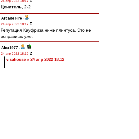
24 апр 2022 18:17
Ценитель
, 2-2
Arcade Fire
-
24 апр 2022 18:17
Репутация Кауфриза ниже плинтуса. Это не
исправишь уже.
Alex1977
-
24 апр 2022 18:16
visahouse » 24 апр 2022 18:12
Задача ВАР исправлять ошибки арбитра. Что
он и делает
Ценитель
-
24 апр 2022 18:15
Nikiforoff » 24 апр 2022 18:12
Ну че, валера рвет Ваноли
ВАР рвёт Ваноли.
Без помощи ВАРа Валера уже летел бы 1:2.