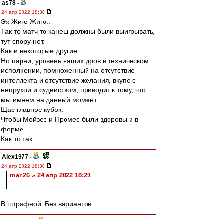
as78
-
24 апр 2022 18:30
Эх Жиго Жиго..
Так то матч то канеш должны были выигрывать,
тут спору нет.
Как и некоторые другие.
Но парни, уровень наших дров в техническом
исполнении, помноженный на отсутствие
интеллекта и отсутствие желания, вкупе с
непрухой и судейством, приводит к тому, что
мы имеем на данный момент.
Щас главное кубок.
Чтобы Мойзес и Промес были здоровы и в
форме.
Как то так...
Alex1977
-
24 апр 2022 18:30
man26 » 24 апр 2022 18:29
В штрафной. Без вариантов