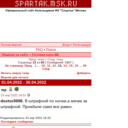
Официальный сайт болельщиков ФК "Спартак" Москва
Полная версия
Вход
•
Регистрация
FAQ
•
Поиск
Общение на сайте
Гостевая книга ВВ
»
Пред. тема
|
След. тема
Страница
13
из
60
[ Сообщений: 2967 ]
На страницу
Пред.
1
...
10
,
11
,
12
,
13
,
14
,
15
,
16
...
60
След.
Начать новую тему
Добавить
Версия для печати
01.04.2022 - 30.04.2022
mp
-
24 апр 2022 18:31
doctor3006
, В штрафной по ногам,а мячик за
штрафной. Проебали сами все равно.
Редактировалось 24 апр 2022 18:32
Последнее сообщение