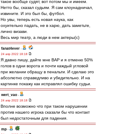
такое вообще судят, вот потом мы и имеем.
Нетто бы, сказал судьям. Я сам клоунадничал,
извините. И это был бы, футбол.
Но увы, теперь есть новая наука, как
охуительно падать, не в харю, дать заметьте,
лично визави.
Весь мир театр, а люди в нем актеры(с)
fanat4ever
-
24 апр 2022 18:18
Я давно пишу, дайте мне ВАР и я отменю 50%
голов в одни ворота и почти каждый угловой
при желании обращу в пенальти. И сделаю это
абсолютно справедливо и убедительно. И на
картинке покажу как исправлял ошибку судьи.
wert_vao
-
24 апр 2022 18:18
Вполне возможно что при таком нарушении
против нашего игрока сказали бы что контакт
был недостаточным для падения.
mp
-