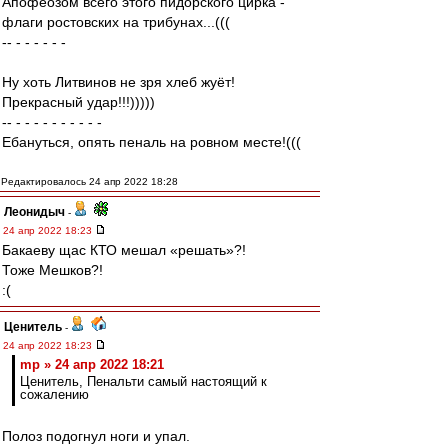
Апофеозом всего этого пидорского цирка -
флаги ростовских на трибунах...(((
-- - - - - - -
Ну хоть Литвинов не зря хлеб жуёт!
Прекрасный удар!!!)))))
-- - - - - - - - - - -
Ебануться, опять пеналь на ровном месте!(((
Редактировалось 24 апр 2022 18:28
Леонидыч
-
24 апр 2022 18:23
Бакаеву щас КТО мешал «решать»?!
Тоже Мешков?!
:(
Ценитель
-
24 апр 2022 18:23
mp » 24 апр 2022 18:21
Ценитель, Пенальти самый настоящий к
сожалению
Полоз подогнул ноги и упал.