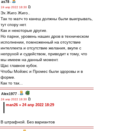
as78
-
24 апр 2022 18:30
Эх Жиго Жиго..
Так то матч то канеш должны были выигрывать,
тут спору нет.
Как и некоторые другие.
Но парни, уровень наших дров в техническом
исполнении, помноженный на отсутствие
интеллекта и отсутствие желания, вкупе с
непрухой и судейством, приводит к тому, что
мы имеем на данный момент.
Щас главное кубок.
Чтобы Мойзес и Промес были здоровы и в
форме.
Как то так...
Alex1977
-
24 апр 2022 18:30
man26 » 24 апр 2022 18:29
В штрафной. Без вариантов