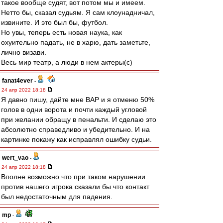
такое вообще судят, вот потом мы и имеем.
Нетто бы, сказал судьям. Я сам клоунадничал,
извините. И это был бы, футбол.
Но увы, теперь есть новая наука, как
охуительно падать, не в харю, дать заметьте,
лично визави.
Весь мир театр, а люди в нем актеры(с)
fanat4ever
-
24 апр 2022 18:18
Я давно пишу, дайте мне ВАР и я отменю 50%
голов в одни ворота и почти каждый угловой
при желании обращу в пенальти. И сделаю это
абсолютно справедливо и убедительно. И на
картинке покажу как исправлял ошибку судьи.
wert_vao
-
24 апр 2022 18:18
Вполне возможно что при таком нарушении
против нашего игрока сказали бы что контакт
был недостаточным для падения.
mp
-