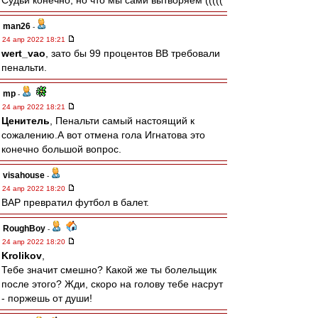
Судьи конечно, но что мы сами вытворяем (((((
man26
-
24 апр 2022 18:21
wert_vao
, зато бы 99 процентов ВВ требовали
пенальти.
mp
-
24 апр 2022 18:21
Ценитель
, Пенальти самый настоящий к
сожалению.А вот отмена гола Игнатова это
конечно большой вопрос.
visahouse
-
24 апр 2022 18:20
ВАР превратил футбол в балет.
RoughBoy
-
24 апр 2022 18:20
Krolikov
,
Тебе значит смешно? Какой же ты болельщик
после этого? Жди, скоро на голову тебе насрут
- поржешь от души!