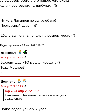
Апофеозом всего этого пидорского цирка -
флаги ростовских на трибунах...(((
-- - - - - - -
Ну хоть Литвинов не зря хлеб жуёт!
Прекрасный удар!!!)))))
-- - - - - - - - - - -
Ебануться, опять пеналь на ровном месте!(((
Редактировалось 24 апр 2022 18:28
Леонидыч
-
24 апр 2022 18:23
Бакаеву щас КТО мешал «решать»?!
Тоже Мешков?!
:(
Ценитель
-
24 апр 2022 18:23
mp » 24 апр 2022 18:21
Ценитель, Пенальти самый настоящий к
сожалению
Полоз подогнул ноги и упал.