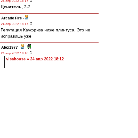
24 апр 2022 18:17
Ценитель
, 2-2
Arcade Fire
-
24 апр 2022 18:17
Репутация Кауфриза ниже плинтуса. Это не
исправишь уже.
Alex1977
-
24 апр 2022 18:16
visahouse » 24 апр 2022 18:12
Задача ВАР исправлять ошибки арбитра. Что
он и делает
Ценитель
-
24 апр 2022 18:15
Nikiforoff » 24 апр 2022 18:12
Ну че, валера рвет Ваноли
ВАР рвёт Ваноли.
Без помощи ВАРа Валера уже летел бы 1:2.