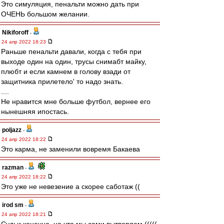
Это симуляция, пенальти можно дать при
ОЧЕНЬ большом желании.
Nikiforoff
-
24 апр 2022 18:23
Раньше пенальти давали, когда с тебя при
выходе один на один, трусы снимабт майку,
плюбт и если камнем в голову взади от
защитника прилетело' то надо знать.
....
Не нравится мне больше футбол, вернее его
нынешняя ипостась.
poljazz
-
24 апр 2022 18:22
Это карма, не заменили вовремя Бакаева
razman
-
24 апр 2022 18:22
Это уже не невезение а скорее саботаж ((
irod sm
-
24 апр 2022 18:21