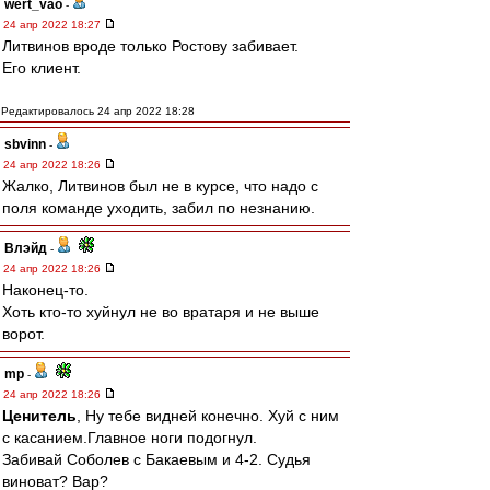
wert_vao
-
24 апр 2022 18:27
Литвинов вроде только Ростову забивает.
Его клиент.
Редактировалось 24 апр 2022 18:28
sbvinn
-
24 апр 2022 18:26
Жалко, Литвинов был не в курсе, что надо с
поля команде уходить, забил по незнанию.
Влэйд
-
24 апр 2022 18:26
Наконец-то.
Хоть кто-то хуйнул не во вратаря и не выше
ворот.
mp
-
24 апр 2022 18:26
Ценитель
, Ну тебе видней конечно. Хуй с ним
с касанием.Главное ноги подогнул.
Забивай Соболев с Бакаевым и 4-2. Судья
виноват? Вар?