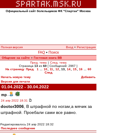
Официальный сайт болельщиков ФК "Спартак" Москва
Полная версия
Вход
•
Регистрация
FAQ
•
Поиск
Общение на сайте
Гостевая книга ВВ
»
Пред. тема
|
След. тема
Страница
13
из
60
[ Сообщений: 2967 ]
На страницу
Пред.
1
...
10
,
11
,
12
,
13
,
14
,
15
,
16
...
60
След.
Начать новую тему
Добавить
Версия для печати
01.04.2022 - 30.04.2022
mp
-
24 апр 2022 18:31
doctor3006
, В штрафной по ногам,а мячик за
штрафной. Проебали сами все равно.
Редактировалось 24 апр 2022 18:32
Последнее сообщение