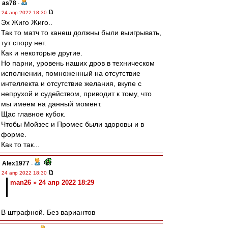
as78
-
24 апр 2022 18:30
Эх Жиго Жиго..
Так то матч то канеш должны были выигрывать,
тут спору нет.
Как и некоторые другие.
Но парни, уровень наших дров в техническом
исполнении, помноженный на отсутствие
интеллекта и отсутствие желания, вкупе с
непрухой и судейством, приводит к тому, что
мы имеем на данный момент.
Щас главное кубок.
Чтобы Мойзес и Промес были здоровы и в
форме.
Как то так...
Alex1977
-
24 апр 2022 18:30
man26 » 24 апр 2022 18:29
В штрафной. Без вариантов