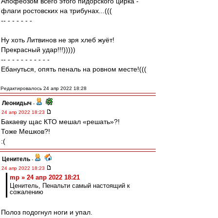
Апофеозом всего этого пидорского цирка -
флаги ростовских на трибунах...(((
-- - - - - - -
Ну хоть Литвинов не зря хлеб жуёт!
Прекрасный удар!!!)))))
-- - - - - - - - - - -
Ебануться, опять пеналь на ровном месте!(((
Редактировалось 24 апр 2022 18:28
Леонидыч
-
24 апр 2022 18:23
Бакаеву щас КТО мешал «решать»?!
Тоже Мешков?!
:(
Ценитель
-
24 апр 2022 18:23
mp » 24 апр 2022 18:21
Ценитель, Пенальти самый настоящий к
сожалению
Полоз подогнул ноги и упал.