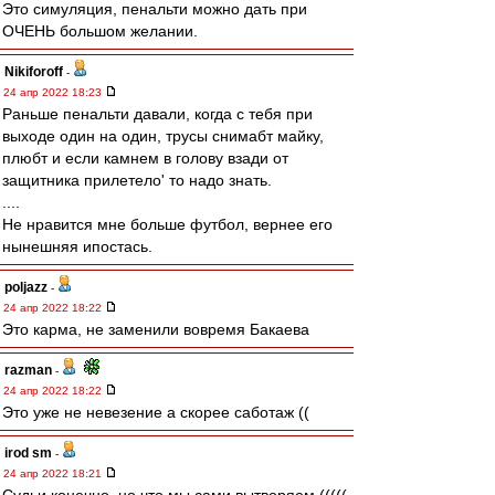
Это симуляция, пенальти можно дать при
ОЧЕНЬ большом желании.
Nikiforoff
-
24 апр 2022 18:23
Раньше пенальти давали, когда с тебя при
выходе один на один, трусы снимабт майку,
плюбт и если камнем в голову взади от
защитника прилетело' то надо знать.
....
Не нравится мне больше футбол, вернее его
нынешняя ипостась.
poljazz
-
24 апр 2022 18:22
Это карма, не заменили вовремя Бакаева
razman
-
24 апр 2022 18:22
Это уже не невезение а скорее саботаж ((
irod sm
-
24 апр 2022 18:21