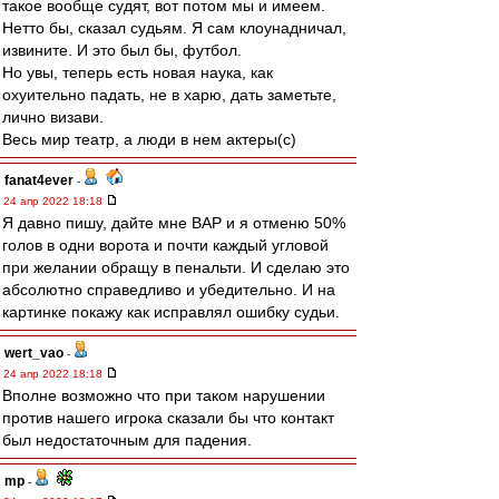
такое вообще судят, вот потом мы и имеем.
Нетто бы, сказал судьям. Я сам клоунадничал,
извините. И это был бы, футбол.
Но увы, теперь есть новая наука, как
охуительно падать, не в харю, дать заметьте,
лично визави.
Весь мир театр, а люди в нем актеры(с)
fanat4ever
-
24 апр 2022 18:18
Я давно пишу, дайте мне ВАР и я отменю 50%
голов в одни ворота и почти каждый угловой
при желании обращу в пенальти. И сделаю это
абсолютно справедливо и убедительно. И на
картинке покажу как исправлял ошибку судьи.
wert_vao
-
24 апр 2022 18:18
Вполне возможно что при таком нарушении
против нашего игрока сказали бы что контакт
был недостаточным для падения.
mp
-