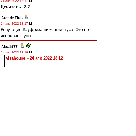
24 апр 2022 18:17
Ценитель
, 2-2
Arcade Fire
-
24 апр 2022 18:17
Репутация Кауфриза ниже плинтуса. Это не
исправишь уже.
Alex1977
-
24 апр 2022 18:16
visahouse » 24 апр 2022 18:12
Задача ВАР исправлять ошибки арбитра. Что
он и делает
Ценитель
-
24 апр 2022 18:15
Nikiforoff » 24 апр 2022 18:12
Ну че, валера рвет Ваноли
ВАР рвёт Ваноли.
Без помощи ВАРа Валера уже летел бы 1:2.