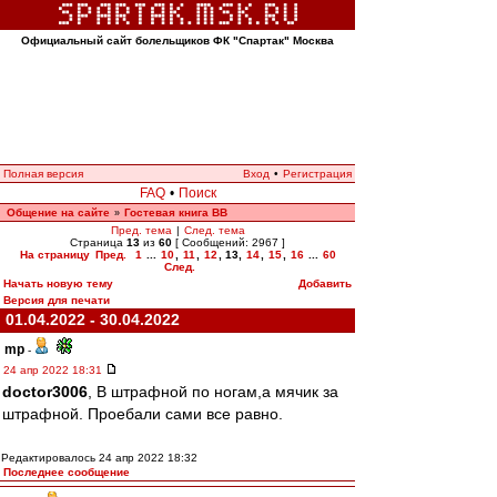
Официальный сайт болельщиков ФК "Спартак" Москва
Полная версия
Вход
•
Регистрация
FAQ
•
Поиск
Общение на сайте
Гостевая книга ВВ
»
Пред. тема
|
След. тема
Страница
13
из
60
[ Сообщений: 2967 ]
На страницу
Пред.
1
...
10
,
11
,
12
,
13
,
14
,
15
,
16
...
60
След.
Начать новую тему
Добавить
Версия для печати
01.04.2022 - 30.04.2022
mp
-
24 апр 2022 18:31
doctor3006
, В штрафной по ногам,а мячик за
штрафной. Проебали сами все равно.
Редактировалось 24 апр 2022 18:32
Последнее сообщение