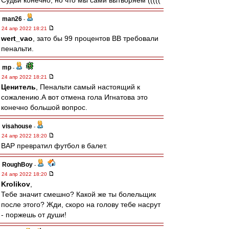
Судьи конечно, но что мы сами вытворяем (((((
man26
-
24 апр 2022 18:21
wert_vao
, зато бы 99 процентов ВВ требовали
пенальти.
mp
-
24 апр 2022 18:21
Ценитель
, Пенальти самый настоящий к
сожалению.А вот отмена гола Игнатова это
конечно большой вопрос.
visahouse
-
24 апр 2022 18:20
ВАР превратил футбол в балет.
RoughBoy
-
24 апр 2022 18:20
Krolikov
,
Тебе значит смешно? Какой же ты болельщик
после этого? Жди, скоро на голову тебе насрут
- поржешь от души!