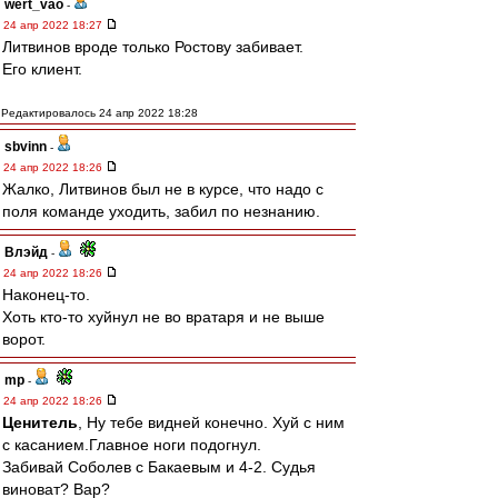
wert_vao
-
24 апр 2022 18:27
Литвинов вроде только Ростову забивает.
Его клиент.
Редактировалось 24 апр 2022 18:28
sbvinn
-
24 апр 2022 18:26
Жалко, Литвинов был не в курсе, что надо с
поля команде уходить, забил по незнанию.
Влэйд
-
24 апр 2022 18:26
Наконец-то.
Хоть кто-то хуйнул не во вратаря и не выше
ворот.
mp
-
24 апр 2022 18:26
Ценитель
, Ну тебе видней конечно. Хуй с ним
с касанием.Главное ноги подогнул.
Забивай Соболев с Бакаевым и 4-2. Судья
виноват? Вар?