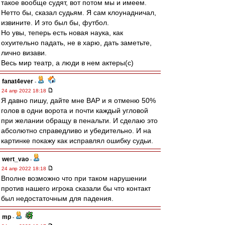
такое вообще судят, вот потом мы и имеем.
Нетто бы, сказал судьям. Я сам клоунадничал,
извините. И это был бы, футбол.
Но увы, теперь есть новая наука, как
охуительно падать, не в харю, дать заметьте,
лично визави.
Весь мир театр, а люди в нем актеры(с)
fanat4ever
-
24 апр 2022 18:18
Я давно пишу, дайте мне ВАР и я отменю 50%
голов в одни ворота и почти каждый угловой
при желании обращу в пенальти. И сделаю это
абсолютно справедливо и убедительно. И на
картинке покажу как исправлял ошибку судьи.
wert_vao
-
24 апр 2022 18:18
Вполне возможно что при таком нарушении
против нашего игрока сказали бы что контакт
был недостаточным для падения.
mp
-