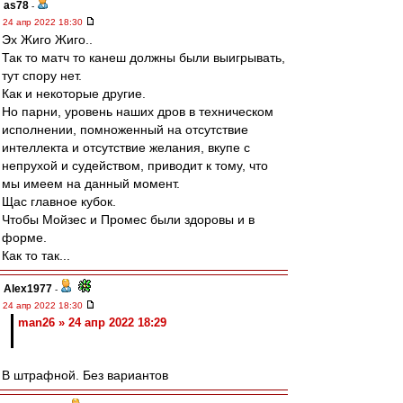
as78
-
24 апр 2022 18:30
Эх Жиго Жиго..
Так то матч то канеш должны были выигрывать,
тут спору нет.
Как и некоторые другие.
Но парни, уровень наших дров в техническом
исполнении, помноженный на отсутствие
интеллекта и отсутствие желания, вкупе с
непрухой и судейством, приводит к тому, что
мы имеем на данный момент.
Щас главное кубок.
Чтобы Мойзес и Промес были здоровы и в
форме.
Как то так...
Alex1977
-
24 апр 2022 18:30
man26 » 24 апр 2022 18:29
В штрафной. Без вариантов