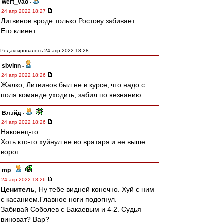
wert_vao
-
24 апр 2022 18:27
Литвинов вроде только Ростову забивает.
Его клиент.
Редактировалось 24 апр 2022 18:28
sbvinn
-
24 апр 2022 18:26
Жалко, Литвинов был не в курсе, что надо с
поля команде уходить, забил по незнанию.
Влэйд
-
24 апр 2022 18:26
Наконец-то.
Хоть кто-то хуйнул не во вратаря и не выше
ворот.
mp
-
24 апр 2022 18:26
Ценитель
, Ну тебе видней конечно. Хуй с ним
с касанием.Главное ноги подогнул.
Забивай Соболев с Бакаевым и 4-2. Судья
виноват? Вар?