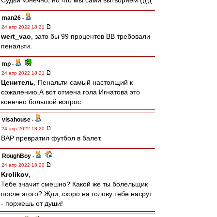
Судьи конечно, но что мы сами вытворяем (((((
man26
-
24 апр 2022 18:21
wert_vao
, зато бы 99 процентов ВВ требовали
пенальти.
mp
-
24 апр 2022 18:21
Ценитель
, Пенальти самый настоящий к
сожалению.А вот отмена гола Игнатова это
конечно большой вопрос.
visahouse
-
24 апр 2022 18:20
ВАР превратил футбол в балет.
RoughBoy
-
24 апр 2022 18:20
Krolikov
,
Тебе значит смешно? Какой же ты болельщик
после этого? Жди, скоро на голову тебе насрут
- поржешь от души!