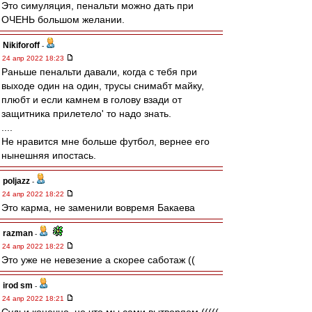
Это симуляция, пенальти можно дать при
ОЧЕНЬ большом желании.
Nikiforoff
-
24 апр 2022 18:23
Раньше пенальти давали, когда с тебя при
выходе один на один, трусы снимабт майку,
плюбт и если камнем в голову взади от
защитника прилетело' то надо знать.
....
Не нравится мне больше футбол, вернее его
нынешняя ипостась.
poljazz
-
24 апр 2022 18:22
Это карма, не заменили вовремя Бакаева
razman
-
24 апр 2022 18:22
Это уже не невезение а скорее саботаж ((
irod sm
-
24 апр 2022 18:21