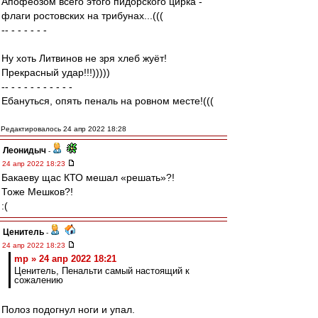
Апофеозом всего этого пидорского цирка -
флаги ростовских на трибунах...(((
-- - - - - - -
Ну хоть Литвинов не зря хлеб жуёт!
Прекрасный удар!!!)))))
-- - - - - - - - - - -
Ебануться, опять пеналь на ровном месте!(((
Редактировалось 24 апр 2022 18:28
Леонидыч
-
24 апр 2022 18:23
Бакаеву щас КТО мешал «решать»?!
Тоже Мешков?!
:(
Ценитель
-
24 апр 2022 18:23
mp » 24 апр 2022 18:21
Ценитель, Пенальти самый настоящий к
сожалению
Полоз подогнул ноги и упал.