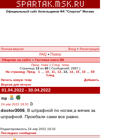
Официальный сайт болельщиков ФК "Спартак" Москва
Полная версия
Вход
•
Регистрация
FAQ
•
Поиск
Общение на сайте
Гостевая книга ВВ
»
Пред. тема
|
След. тема
Страница
13
из
60
[ Сообщений: 2967 ]
На страницу
Пред.
1
...
10
,
11
,
12
,
13
,
14
,
15
,
16
...
60
След.
Начать новую тему
Добавить
Версия для печати
01.04.2022 - 30.04.2022
mp
-
24 апр 2022 18:31
doctor3006
, В штрафной по ногам,а мячик за
штрафной. Проебали сами все равно.
Редактировалось 24 апр 2022 18:32
Последнее сообщение