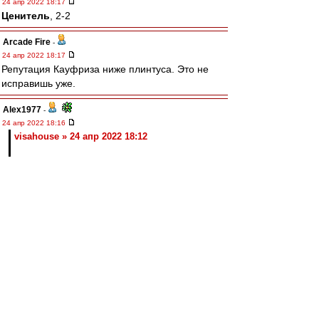
24 апр 2022 18:17
Ценитель
, 2-2
Arcade Fire
-
24 апр 2022 18:17
Репутация Кауфриза ниже плинтуса. Это не
исправишь уже.
Alex1977
-
24 апр 2022 18:16
visahouse » 24 апр 2022 18:12
Задача ВАР исправлять ошибки арбитра. Что
он и делает
Ценитель
-
24 апр 2022 18:15
Nikiforoff » 24 апр 2022 18:12
Ну че, валера рвет Ваноли
ВАР рвёт Ваноли.
Без помощи ВАРа Валера уже летел бы 1:2.