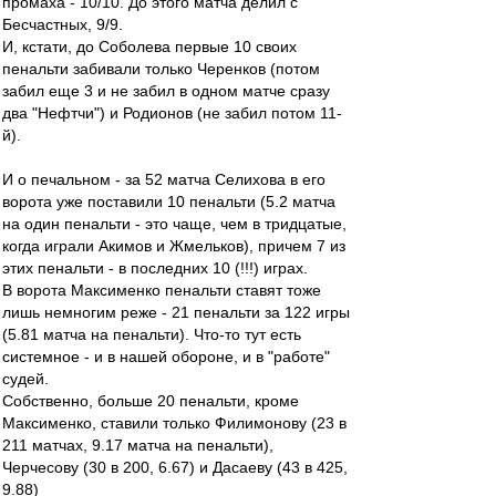
промаха - 10/10. До этого матча делил с
Бесчастных, 9/9.
И, кстати, до Соболева первые 10 своих
пенальти забивали только Черенков (потом
забил еще 3 и не забил в одном матче сразу
два "Нефтчи") и Родионов (не забил потом 11-
й).
И о печальном - за 52 матча Селихова в его
ворота уже поставили 10 пенальти (5.2 матча
на один пенальти - это чаще, чем в тридцатые,
когда играли Акимов и Жмельков), причем 7 из
этих пенальти - в последних 10 (!!!) играх.
В ворота Максименко пенальти ставят тоже
лишь немногим реже - 21 пенальти за 122 игры
(5.81 матча на пенальти). Что-то тут есть
системное - и в нашей обороне, и в "работе"
судей.
Собственно, больше 20 пенальти, кроме
Максименко, ставили только Филимонову (23 в
211 матчах, 9.17 матча на пенальти),
Черчесову (30 в 200, 6.67) и Дасаеву (43 в 425,
9.88)