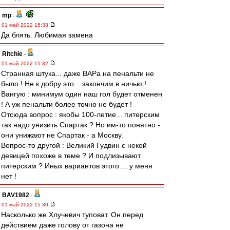
mp
-
01 май 2022 15:33
Да блять. Любимая замена
Ritchie
-
01 май 2022 15:32
Странная штука... даже ВАРа на пенальти не
было ! Не к добру это... закончим в ничью !
Вангую : минимум один наш гол будет отменен
! А уж пенальти более точно не будет !
Отсюда вопрос : якобы 100-летие... питерским
так надо унизить Спартак ? Но им-то понятно -
они унижают не Спартак - а Москву.
Вопрос-то другой : Великий Гудвин с некой
девицей похоже в теме ? И подлизывают
питерским ? Иных вариантов этого.... у меня
нет !
BAV1982
-
01 май 2022 15:30
Насколько же Хлучевич туповат. Он перед
действием даже голову от газона не