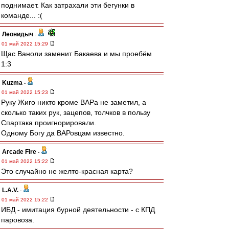
поднимает. Как затрахали эти бегунки в
команде... :(
Леонидыч
-
01 май 2022 15:29
Щас Ваноли заменит Бакаева и мы проебём
1:3
Kuzma
-
01 май 2022 15:23
Руку Жиго никто кроме ВАРа не заметил, а
сколько таких рук, зацепов, толчков в пользу
Спартака проигнорировали.
Одному Богу да ВАРовцам известно.
Arcade Fire
-
01 май 2022 15:22
Это случайно не желто-красная карта?
L.А.V.
-
01 май 2022 15:22
ИБД - имитация бурной деятельности - с КПД
паровоза.