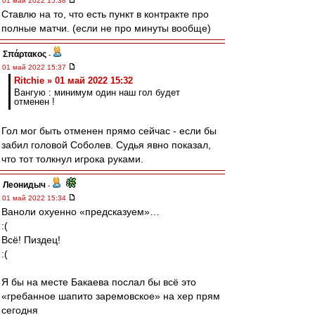
01 май 2022 15:38
Ставлю на то, что есть пункт в контракте про
полные матчи. (если не про минуты вообще)
Σπάρτακος
-
01 май 2022 15:37
Ritchie » 01 май 2022 15:32
Вангую : минимум один наш гол будет
отменен !
Гол мог быть отменен прямо сейчас - если бы
забил головой Соболев. Судья явно показал,
что тот толкнул игрока руками.
Леонидыч
-
01 май 2022 15:34
Ваноли охуенно «предсказуем»…
:(
Всё! Пиздец!
:(
Я бы на месте Бакаева послал бы всё это
«гребанное шапито заремовское» на хер прям
сегодня