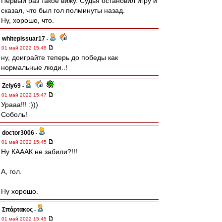
Первый раз такое вижу. Судья остановил игру и
сказал, что был гол полминуты назад.
Ну, хорошо, что.
whitepissuar17
-
01 май 2022 15:48
ну, доиграйте теперь до победы как
нормальные люди..!
Zely69
-
01 май 2022 15:47
Урааа!!! :)))
Соболь!
doctor3006
-
01 май 2022 15:45
Ну КАААК не забили?!!!
А, гол.
Ну хорошо.
Σπάρτακος
-
01 май 2022 15:45