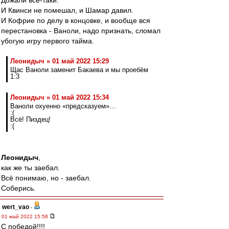
Дожали все-таки.
И Квинси не помешал, и Шамар давил.
И Кофрие по делу в концовке, и вообще вся
перестановка - Ваноли, надо признать, сломал
убогую игру первого тайма.
Леонидыч » 01 май 2022 15:29
Щас Ваноли заменит Бакаева и мы проебём
1:3
Леонидыч » 01 май 2022 15:34
Ваноли охуенно «предсказуем»…
:(
Всё! Пиздец!
:(
Леонидыч
,
как же ты заебал.
Всё понимаю, но - заебал.
Соберись.
wert_vao
-
01 май 2022 15:58
С победой!!!!