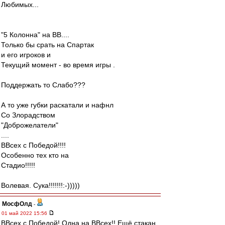
Любимых...
"5 Колонна" на ВВ....
Только бы срать на Спартак
и его игроков и
Текущий момент - во время игры .
Поддержать то Слабо???
А то уже губки раскатали и нафнл
Со Злорадством
"Доброжелатели"
....
ВВсех с Победой!!!!
Особенно тех кто на
Стадио!!!!!
Волевая. Сука!!!!!!!:-)))))
МосфОлд
-
01 май 2022 15:56
ВВсех с Победой! Одна на ВВсех!! Ещё стакан