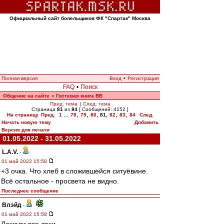
Официальный сайт болельщиков ФК "Спартак" Москва
Полная версия
Вход
•
Регистрация
FAQ
•
Поиск
Общение на сайте
Гостевая книга ВВ
»
Пред. тема
|
След. тема
Страница
81
из
84
[ Сообщений: 4152 ]
На страницу
Пред.
1
...
78
,
79
,
80
,
81
,
82
,
83
,
84
След.
Начать новую тему
Добавить
Версия для печати
01.05.2022 - 31.05.2022
L.А.V.
-
01 май 2022 15:58
+3 очка. Что хлеб в сложившейся ситуёвине.
Всё остальное - просвета не видно.
Последнее сообщение
Влэйд
-
01 май 2022 15:58