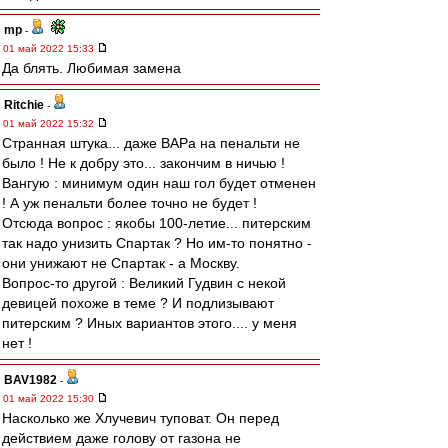
mp
-
01 май 2022 15:33
Да блять. Любимая замена
Ritchie
-
01 май 2022 15:32
Странная штука... даже ВАРа на пенальти не
было ! Не к добру это... закончим в ничью !
Вангую : минимум один наш гол будет отменен
! А уж пенальти более точно не будет !
Отсюда вопрос : якобы 100-летие... питерским
так надо унизить Спартак ? Но им-то понятно -
они унижают не Спартак - а Москву.
Вопрос-то другой : Великий Гудвин с некой
девицей похоже в теме ? И подлизывают
питерским ? Иных вариантов этого.... у меня
нет !
BAV1982
-
01 май 2022 15:30
Насколько же Хлучевич туповат. Он перед
действием даже голову от газона не