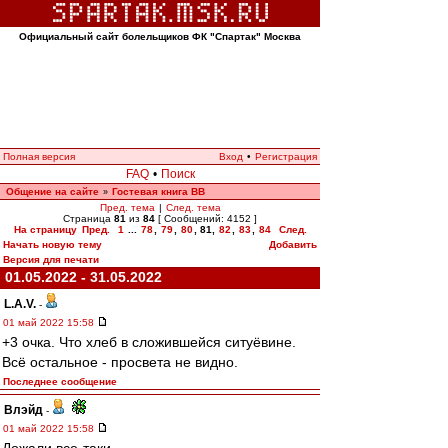
Официальный сайт болельщиков ФК "Спартак" Москва
Полная версия
Вход
•
Регистрация
FAQ
•
Поиск
Общение на сайте
Гостевая книга ВВ
»
Пред. тема
|
След. тема
Страница
81
из
84
[ Сообщений: 4152 ]
На страницу
Пред.
1
...
78
,
79
,
80
,
81
,
82
,
83
,
84
След.
Начать новую тему
Добавить
Версия для печати
01.05.2022 - 31.05.2022
L.А.V.
-
01 май 2022 15:58
+3 очка. Что хлеб в сложившейся ситуёвине.
Всё остальное - просвета не видно.
Последнее сообщение
Влэйд
-
01 май 2022 15:58