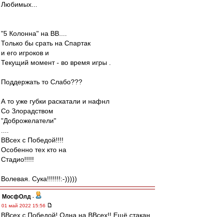
Любимых...
"5 Колонна" на ВВ....
Только бы срать на Спартак
и его игроков и
Текущий момент - во время игры .
Поддержать то Слабо???
А то уже губки раскатали и нафнл
Со Злорадством
"Доброжелатели"
....
ВВсех с Победой!!!!
Особенно тех кто на
Стадио!!!!!
Волевая. Сука!!!!!!!:-)))))
МосфОлд
-
01 май 2022 15:56
ВВсех с Победой! Одна на ВВсех!! Ещё стакан