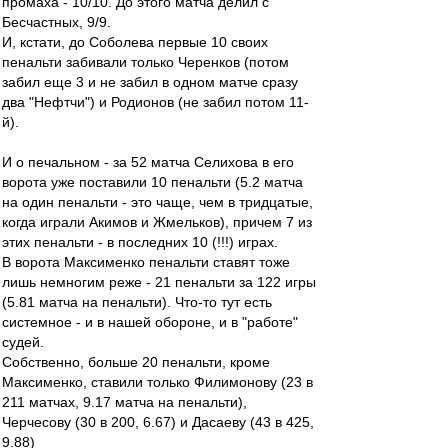
промаха - 10/10. До этого матча делил с
Бесчастных, 9/9.
И, кстати, до Соболева первые 10 своих
пенальти забивали только Черенков (потом
забил еще 3 и не забил в одном матче сразу
два "Нефтчи") и Родионов (не забил потом 11-
й).
И о печальном - за 52 матча Селихова в его
ворота уже поставили 10 пенальти (5.2 матча
на один пенальти - это чаще, чем в тридцатые,
когда играли Акимов и Жмельков), причем 7 из
этих пенальти - в последних 10 (!!!) играх.
В ворота Максименко пенальти ставят тоже
лишь немногим реже - 21 пенальти за 122 игры
(5.81 матча на пенальти). Что-то тут есть
системное - и в нашей обороне, и в "работе"
судей.
Собственно, больше 20 пенальти, кроме
Максименко, ставили только Филимонову (23 в
211 матчах, 9.17 матча на пенальти),
Черчесову (30 в 200, 6.67) и Дасаеву (43 в 425,
9.88)