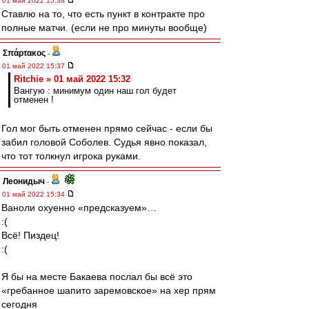
01 май 2022 15:38
Ставлю на то, что есть пункт в контракте про
полные матчи. (если не про минуты вообще)
Σπάρτακος
-
01 май 2022 15:37
Ritchie » 01 май 2022 15:32
Вангую : минимум один наш гол будет
отменен !
Гол мог быть отменен прямо сейчас - если бы
забил головой Соболев. Судья явно показал,
что тот толкнул игрока руками.
Леонидыч
-
01 май 2022 15:34
Ваноли охуенно «предсказуем»…
:(
Всё! Пиздец!
:(
Я бы на месте Бакаева послал бы всё это
«гребанное шапито заремовское» на хер прям
сегодня