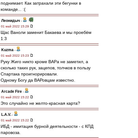
поднимает. Как затрахали эти бегунки в
команде... :(
Леонидыч
-
01 май 2022 15:29
Щас Ваноли заменит Бакаева и мы проебём
1:3
Kuzma
-
01 май 2022 15:23
Руку Жиго никто кроме ВАРа не заметил, а
сколько таких рук, зацепов, толчков в пользу
Спартака проигнорировали.
Одному Богу да ВАРовцам известно.
Arcade Fire
-
01 май 2022 15:22
Это случайно не желто-красная карта?
L.А.V.
-
01 май 2022 15:22
ИБД - имитация бурной деятельности - с КПД
паровоза.