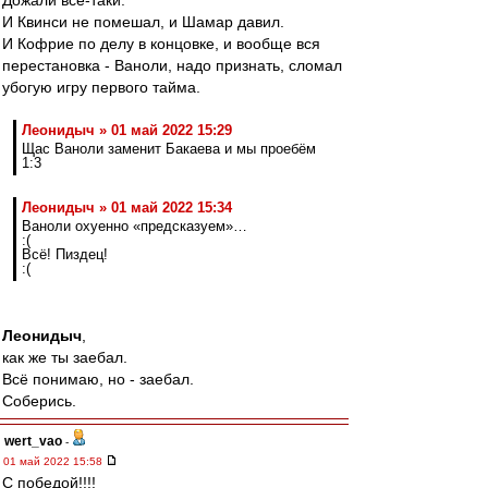
Дожали все-таки.
И Квинси не помешал, и Шамар давил.
И Кофрие по делу в концовке, и вообще вся
перестановка - Ваноли, надо признать, сломал
убогую игру первого тайма.
Леонидыч » 01 май 2022 15:29
Щас Ваноли заменит Бакаева и мы проебём
1:3
Леонидыч » 01 май 2022 15:34
Ваноли охуенно «предсказуем»…
:(
Всё! Пиздец!
:(
Леонидыч
,
как же ты заебал.
Всё понимаю, но - заебал.
Соберись.
wert_vao
-
01 май 2022 15:58
С победой!!!!