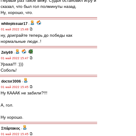
Первый раз такое вижу. Судья остановил игру и
сказал, что был гол полминуты назад.
Ну, хорошо, что.
whitepissuar17
-
01 май 2022 15:48
ну, доиграйте теперь до победы как
нормальные люди..!
Zely69
-
01 май 2022 15:47
Урааа!!! :)))
Соболь!
doctor3006
-
01 май 2022 15:45
Ну КАААК не забили?!!!
А, гол.
Ну хорошо.
Σπάρτακος
-
01 май 2022 15:45