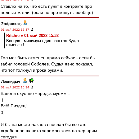
01 май 2022 15:38
Ставлю на то, что есть пункт в контракте про
полные матчи. (если не про минуты вообще)
Σπάρτακος
-
01 май 2022 15:37
Ritchie » 01 май 2022 15:32
Вангую : минимум один наш гол будет
отменен !
Гол мог быть отменен прямо сейчас - если бы
забил головой Соболев. Судья явно показал,
что тот толкнул игрока руками.
Леонидыч
-
01 май 2022 15:34
Ваноли охуенно «предсказуем»…
:(
Всё! Пиздец!
:(
Я бы на месте Бакаева послал бы всё это
«гребанное шапито заремовское» на хер прям
сегодня