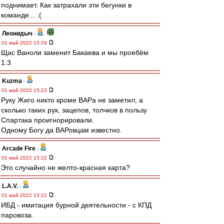
поднимает. Как затрахали эти бегунки в
команде... :(
Леонидыч
-
01 май 2022 15:29
Щас Ваноли заменит Бакаева и мы проебём
1:3
Kuzma
-
01 май 2022 15:23
Руку Жиго никто кроме ВАРа не заметил, а
сколько таких рук, зацепов, толчков в пользу
Спартака проигнорировали.
Одному Богу да ВАРовцам известно.
Arcade Fire
-
01 май 2022 15:22
Это случайно не желто-красная карта?
L.А.V.
-
01 май 2022 15:22
ИБД - имитация бурной деятельности - с КПД
паровоза.