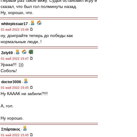
Первый раз такое вижу. Судья остановил игру и
сказал, что был гол полминуты назад.
Ну, хорошо, что.
whitepissuar17
-
01 май 2022 15:48
ну, доиграйте теперь до победы как
нормальные люди..!
Zely69
-
01 май 2022 15:47
Урааа!!! :)))
Соболь!
doctor3006
-
01 май 2022 15:45
Ну КАААК не забили?!!!
А, гол.
Ну хорошо.
Σπάρτακος
-
01 май 2022 15:45