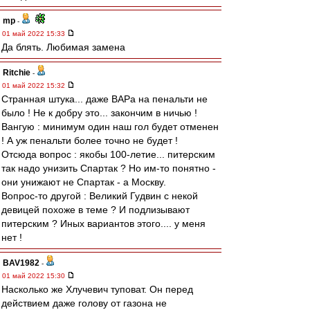
mp
-
01 май 2022 15:33
Да блять. Любимая замена
Ritchie
-
01 май 2022 15:32
Странная штука... даже ВАРа на пенальти не
было ! Не к добру это... закончим в ничью !
Вангую : минимум один наш гол будет отменен
! А уж пенальти более точно не будет !
Отсюда вопрос : якобы 100-летие... питерским
так надо унизить Спартак ? Но им-то понятно -
они унижают не Спартак - а Москву.
Вопрос-то другой : Великий Гудвин с некой
девицей похоже в теме ? И подлизывают
питерским ? Иных вариантов этого.... у меня
нет !
BAV1982
-
01 май 2022 15:30
Насколько же Хлучевич туповат. Он перед
действием даже голову от газона не