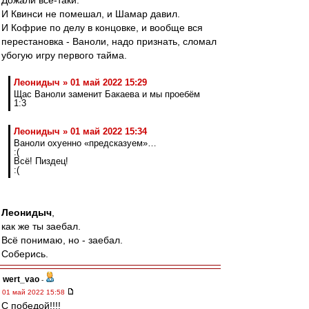
Дожали все-таки.
И Квинси не помешал, и Шамар давил.
И Кофрие по делу в концовке, и вообще вся
перестановка - Ваноли, надо признать, сломал
убогую игру первого тайма.
Леонидыч » 01 май 2022 15:29
Щас Ваноли заменит Бакаева и мы проебём
1:3
Леонидыч » 01 май 2022 15:34
Ваноли охуенно «предсказуем»…
:(
Всё! Пиздец!
:(
Леонидыч
,
как же ты заебал.
Всё понимаю, но - заебал.
Соберись.
wert_vao
-
01 май 2022 15:58
С победой!!!!