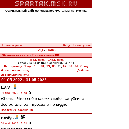
Официальный сайт болельщиков ФК "Спартак" Москва
Полная версия
Вход
•
Регистрация
FAQ
•
Поиск
Общение на сайте
Гостевая книга ВВ
»
Пред. тема
|
След. тема
Страница
81
из
84
[ Сообщений: 4152 ]
На страницу
Пред.
1
...
78
,
79
,
80
,
81
,
82
,
83
,
84
След.
Начать новую тему
Добавить
Версия для печати
01.05.2022 - 31.05.2022
L.А.V.
-
01 май 2022 15:58
+3 очка. Что хлеб в сложившейся ситуёвине.
Всё остальное - просвета не видно.
Последнее сообщение
Влэйд
-
01 май 2022 15:58