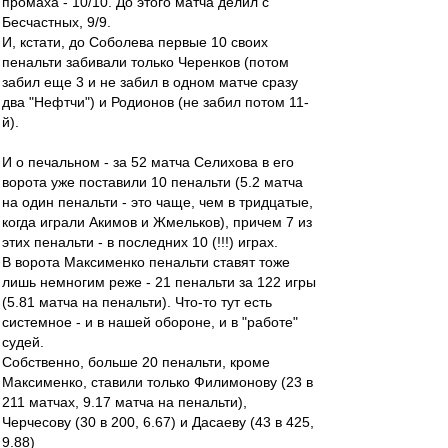
промаха - 10/10. До этого матча делил с
Бесчастных, 9/9.
И, кстати, до Соболева первые 10 своих
пенальти забивали только Черенков (потом
забил еще 3 и не забил в одном матче сразу
два "Нефтчи") и Родионов (не забил потом 11-
й).
И о печальном - за 52 матча Селихова в его
ворота уже поставили 10 пенальти (5.2 матча
на один пенальти - это чаще, чем в тридцатые,
когда играли Акимов и Жмельков), причем 7 из
этих пенальти - в последних 10 (!!!) играх.
В ворота Максименко пенальти ставят тоже
лишь немногим реже - 21 пенальти за 122 игры
(5.81 матча на пенальти). Что-то тут есть
системное - и в нашей обороне, и в "работе"
судей.
Собственно, больше 20 пенальти, кроме
Максименко, ставили только Филимонову (23 в
211 матчах, 9.17 матча на пенальти),
Черчесову (30 в 200, 6.67) и Дасаеву (43 в 425,
9.88)