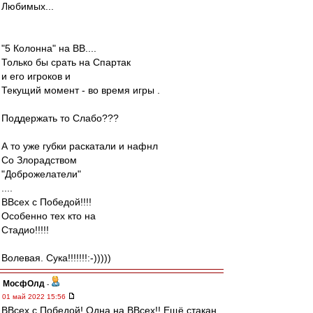
Любимых...
"5 Колонна" на ВВ....
Только бы срать на Спартак
и его игроков и
Текущий момент - во время игры .
Поддержать то Слабо???
А то уже губки раскатали и нафнл
Со Злорадством
"Доброжелатели"
....
ВВсех с Победой!!!!
Особенно тех кто на
Стадио!!!!!
Волевая. Сука!!!!!!!:-)))))
МосфОлд
-
01 май 2022 15:56
ВВсех с Победой! Одна на ВВсех!! Ещё стакан