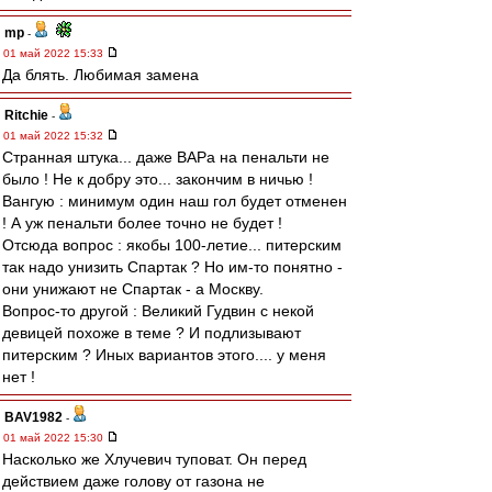
mp
-
01 май 2022 15:33
Да блять. Любимая замена
Ritchie
-
01 май 2022 15:32
Странная штука... даже ВАРа на пенальти не
было ! Не к добру это... закончим в ничью !
Вангую : минимум один наш гол будет отменен
! А уж пенальти более точно не будет !
Отсюда вопрос : якобы 100-летие... питерским
так надо унизить Спартак ? Но им-то понятно -
они унижают не Спартак - а Москву.
Вопрос-то другой : Великий Гудвин с некой
девицей похоже в теме ? И подлизывают
питерским ? Иных вариантов этого.... у меня
нет !
BAV1982
-
01 май 2022 15:30
Насколько же Хлучевич туповат. Он перед
действием даже голову от газона не