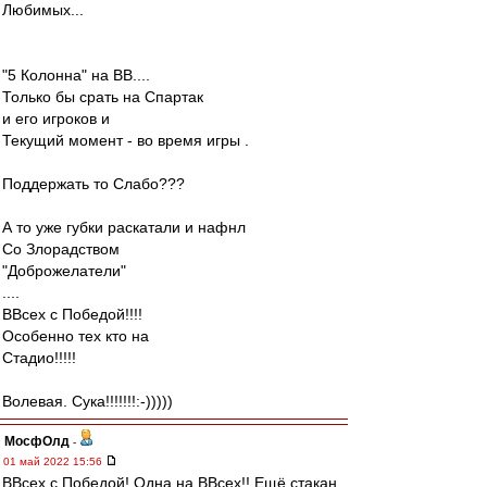
Любимых...
"5 Колонна" на ВВ....
Только бы срать на Спартак
и его игроков и
Текущий момент - во время игры .
Поддержать то Слабо???
А то уже губки раскатали и нафнл
Со Злорадством
"Доброжелатели"
....
ВВсех с Победой!!!!
Особенно тех кто на
Стадио!!!!!
Волевая. Сука!!!!!!!:-)))))
МосфОлд
-
01 май 2022 15:56
ВВсех с Победой! Одна на ВВсех!! Ещё стакан