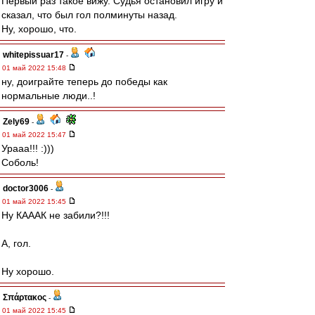
Первый раз такое вижу. Судья остановил игру и
сказал, что был гол полминуты назад.
Ну, хорошо, что.
whitepissuar17
-
01 май 2022 15:48
ну, доиграйте теперь до победы как
нормальные люди..!
Zely69
-
01 май 2022 15:47
Урааа!!! :)))
Соболь!
doctor3006
-
01 май 2022 15:45
Ну КАААК не забили?!!!
А, гол.
Ну хорошо.
Σπάρτακος
-
01 май 2022 15:45