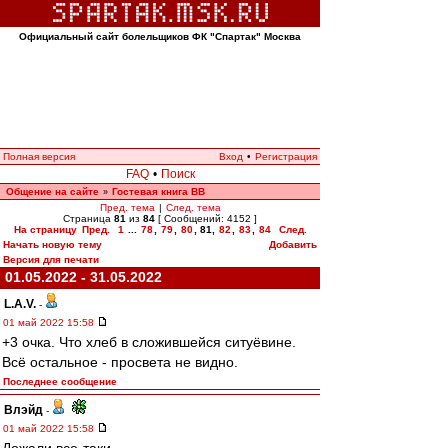
Официальный сайт болельщиков ФК "Спартак" Москва
Полная версия
Вход
•
Регистрация
FAQ
•
Поиск
Общение на сайте
Гостевая книга ВВ
»
Пред. тема
|
След. тема
Страница
81
из
84
[ Сообщений: 4152 ]
На страницу
Пред.
1
...
78
,
79
,
80
,
81
,
82
,
83
,
84
След.
Начать новую тему
Добавить
Версия для печати
01.05.2022 - 31.05.2022
L.А.V.
-
01 май 2022 15:58
+3 очка. Что хлеб в сложившейся ситуёвине.
Всё остальное - просвета не видно.
Последнее сообщение
Влэйд
-
01 май 2022 15:58