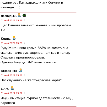
поднимает. Как затрахали эти бегунки в
команде... :(
Леонидыч
-
01 май 2022 15:29
Щас Ваноли заменит Бакаева и мы проебём
1:3
Kuzma
-
01 май 2022 15:23
Руку Жиго никто кроме ВАРа не заметил, а
сколько таких рук, зацепов, толчков в пользу
Спартака проигнорировали.
Одному Богу да ВАРовцам известно.
Arcade Fire
-
01 май 2022 15:22
Это случайно не желто-красная карта?
L.А.V.
-
01 май 2022 15:22
ИБД - имитация бурной деятельности - с КПД
паровоза.