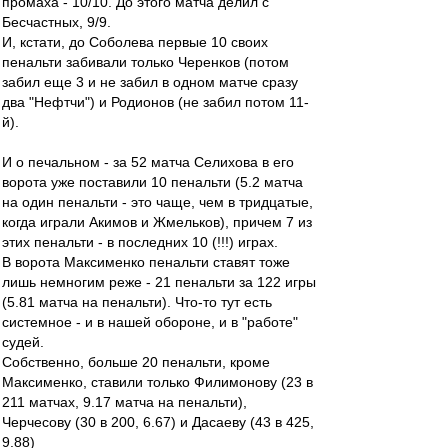
промаха - 10/10. До этого матча делил с
Бесчастных, 9/9.
И, кстати, до Соболева первые 10 своих
пенальти забивали только Черенков (потом
забил еще 3 и не забил в одном матче сразу
два "Нефтчи") и Родионов (не забил потом 11-
й).
И о печальном - за 52 матча Селихова в его
ворота уже поставили 10 пенальти (5.2 матча
на один пенальти - это чаще, чем в тридцатые,
когда играли Акимов и Жмельков), причем 7 из
этих пенальти - в последних 10 (!!!) играх.
В ворота Максименко пенальти ставят тоже
лишь немногим реже - 21 пенальти за 122 игры
(5.81 матча на пенальти). Что-то тут есть
системное - и в нашей обороне, и в "работе"
судей.
Собственно, больше 20 пенальти, кроме
Максименко, ставили только Филимонову (23 в
211 матчах, 9.17 матча на пенальти),
Черчесову (30 в 200, 6.67) и Дасаеву (43 в 425,
9.88)