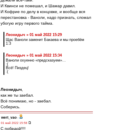
Дожали все-таки.
И Квинси не помешал, и Шамар давил.
И Кофрие по делу в концовке, и вообще вся
перестановка - Ваноли, надо признать, сломал
убогую игру первого тайма.
Леонидыч » 01 май 2022 15:29
Щас Ваноли заменит Бакаева и мы проебём
1:3
Леонидыч » 01 май 2022 15:34
Ваноли охуенно «предсказуем»…
:(
Всё! Пиздец!
:(
Леонидыч
,
как же ты заебал.
Всё понимаю, но - заебал.
Соберись.
wert_vao
-
01 май 2022 15:58
С победой!!!!