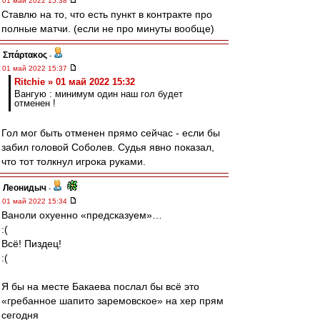
01 май 2022 15:38
Ставлю на то, что есть пункт в контракте про
полные матчи. (если не про минуты вообще)
Σπάρτακος
-
01 май 2022 15:37
Ritchie » 01 май 2022 15:32
Вангую : минимум один наш гол будет
отменен !
Гол мог быть отменен прямо сейчас - если бы
забил головой Соболев. Судья явно показал,
что тот толкнул игрока руками.
Леонидыч
-
01 май 2022 15:34
Ваноли охуенно «предсказуем»…
:(
Всё! Пиздец!
:(
Я бы на месте Бакаева послал бы всё это
«гребанное шапито заремовское» на хер прям
сегодня