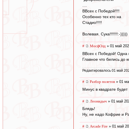
....
ВВсех с Победой!!!!
Особенно тех кто на
Стадио!!!!!
Волевая. Сука!!!!!!!:-)))))
#
МосфОлд
» 01 май 202
ВВсех с Победой! Одна н
Главное что бились до к
Редактировалось 01 май 20
#
Разбор полетов
» 01 ма
Минус в квадрате будет
#
Леонидыч
» 01 май 20
Блядь!
Ну, не надо Кофрие и Р
#
Arcade Fire
» 01 май 20