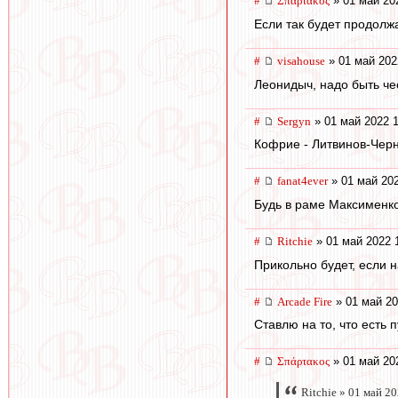
#
Σπάρτακος
» 01 май 20
Если так будет продолж
#
visahouse
» 01 май 202
Леонидыч, надо быть че
#
Sergyn
» 01 май 2022 1
Кофрие - Литвинов-Черно
#
fanat4ever
» 01 май 202
Будь в раме Максименко
#
Ritchie
» 01 май 2022 
Прикольно будет, если н
#
Arcade Fire
» 01 май 20
Ставлю на то, что есть 
#
Σπάρτακος
» 01 май 20
Ritchie » 01 май 2