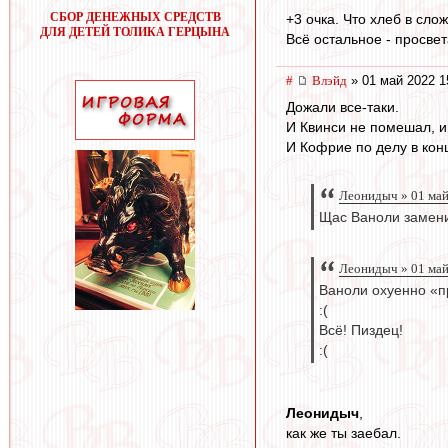
СБОР ДЕНЕЖНЫХ СРЕДСТВ
+3 очка. Что хлеб в сло
ДЛЯ ДЕТЕЙ ТОЛИКА ГЕРЦЫНА
Всё остальное - просвет
#
Влэйд
» 01 май 2022 1
Дожали все-таки.
И Квинси не помешал, 
И Кофрие по делу в конц
Леонидыч » 01 май
Щас Ваноли замени
Леонидыч » 01 май
Ваноли охуенно «
:(
Всё! Пиздец!
:(
Леонидыч
,
как же ты заебал.