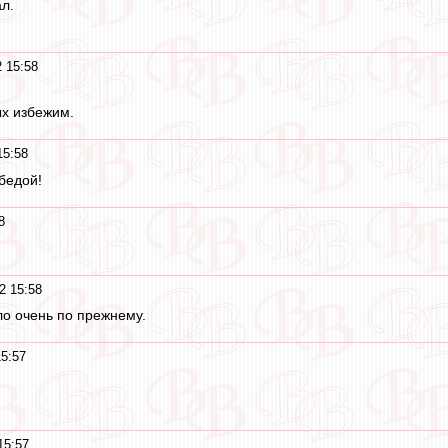
л.
 15:58
ых избежим.
15:58
бедой!
8
2 15:58
о очень по прежнему.
5:57
!
15:57