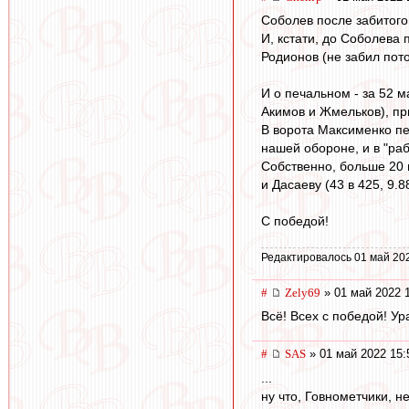
Соболев после забитого 
И, кстати, до Соболева 
Родионов (не забил пото
И о печальном - за 52 м
Акимов и Жмельков), прич
В ворота Максименко пен
нашей обороне, и в "раб
Собственно, больше 20 п
и Дасаеву (43 в 425, 9.8
С победой!
Редактировалось 01 май 20
#
Zely69
» 01 май 2022 
Всё! Всех с победой! Ура
#
SAS
» 01 май 2022 15:
...
ну что, Говнометчики, н