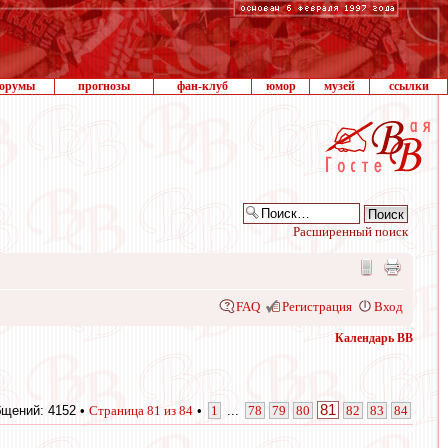
орумы
прогнозы
фан-клуб
юмор
музей
ссылки
Расширенный поиск
FAQ
Регистрация
Вход
Календарь ВВ
81
щений: 4152 •
Страница
81
из
84
•
1
...
78
79
80
82
83
84