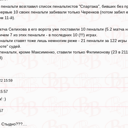
пенальти возглавил список пенальтистов "Спартака", бивших без про
первые 10 своих пенальти забивали только Черенков (потом забил е
м 11-й).
атча Селихова в его ворота уже поставили 10 пенальти (5.2 матча н
ем 7 из этих пенальти - в последних 10 (!!!) играх.
альти ставят тоже лишь немногим реже - 21 пенальти за 122 игры (5
оте" судей.
енальти, кроме Максименко, ставили только Филимонову (23 в 211 м
8)
22 15:59
15:57
! :)
57
е Стыдно???....