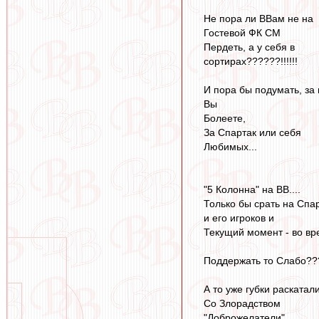
Не пора ли ВВам не на
Гостевой ФК СМ
Пердеть, а у себя в
сортирах??????!!!!!!
И пора бы подумать, за 
Вы
Болеете,
За Спартак или себя
Любимых...
"5 Колонна" на ВВ....
Только бы срать на Спа
и его игроков и
Текущий момент - во вр
Поддержать то Слабо??
А то уже губки раскатал
Со Злорадством
"Доброжелатели"