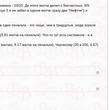
маха - 10/10. До этого матча делил с Бесчастных, 9/9.
ще 3 и не забил в одном матче сразу два "Нефтчи") и
а один пенальти - это чаще, чем в тридцатые, когда играли
.81 матча на пенальти). Что-то тут есть системное - и в
атчах, 9.17 матча на пенальти), Черчесову (30 в 200, 6.67)