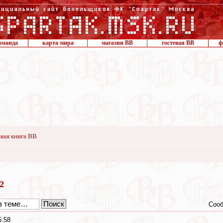
оманда
карта мира
магазин ВВ
гостевая ВВ
ф
вая книга ВВ
22
Сооб
5:58