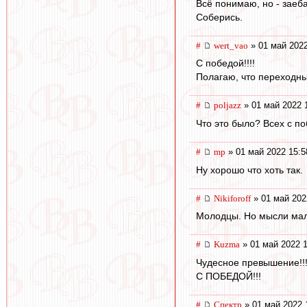
Всё понимаю, но - заеба
Соберись.
#
wert_vao
» 01 май 2022
С победой!!!!
Полагаю, что переходн
#
poljazz
» 01 май 2022 
Что это было? Всех с по
#
mp
» 01 май 2022 15:5
Ну хорошо что хоть так.
#
Nikiforoff
» 01 май 202
Молодцы. Но мысли мал
#
Kuzma
» 01 май 2022 1
Чудесное превышение!!
С ПОБЕДОЙ!!!
#
Спектр
» 01 май 2022 