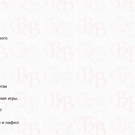
кого
ртак
емя игры .
?
и и нафнл