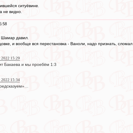
жившейся ситуёвине.
а не видно.
5:58
и Шамар давил.
овке, и вообще вся перестановка - Ваноли, надо признать, сломал
 2022 15:29
т Бакаева и мы проебём 1:3
 2022 15:34
предсказуем»…