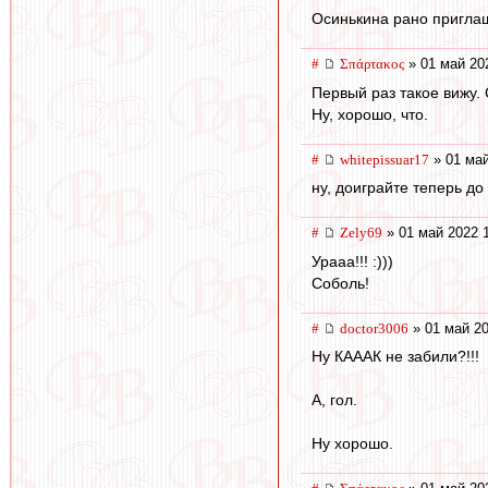
Осинькина рано пригла
#
Σπάρτακος
» 01 май 20
Первый раз такое вижу. 
Ну, хорошо, что.
#
whitepissuar17
» 01 май
ну, доиграйте теперь д
#
Zely69
» 01 май 2022 
Урааа!!! :)))
Соболь!
#
doctor3006
» 01 май 20
Ну КАААК не забили?!!!
А, гол.
Ну хорошо.