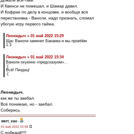
Дожали все-таки.
И Квинси не помешал, и Шамар давил.
И Кофрие по делу в концовке, и вообще вся
перестановка - Ваноли, надо признать, сломал
убогую игру первого тайма.
Леонидыч » 01 май 2022 15:29
Щас Ваноли заменит Бакаева и мы проебём
1:3
Леонидыч » 01 май 2022 15:34
Ваноли охуенно «предсказуем»…
:(
Всё! Пиздец!
:(
Леонидыч
,
как же ты заебал.
Всё понимаю, но - заебал.
Соберись.
wert_vao
-
01 май 2022 15:58
С победой!!!!