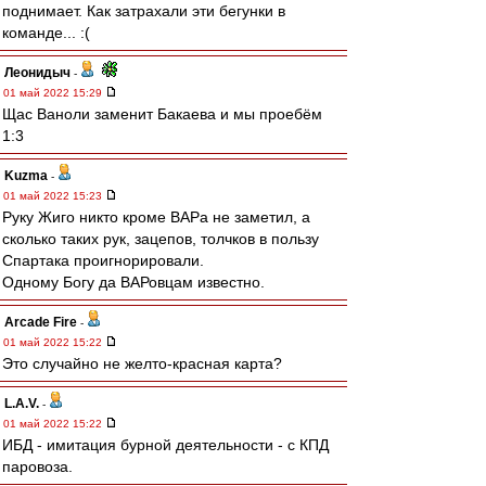
поднимает. Как затрахали эти бегунки в
команде... :(
Леонидыч
-
01 май 2022 15:29
Щас Ваноли заменит Бакаева и мы проебём
1:3
Kuzma
-
01 май 2022 15:23
Руку Жиго никто кроме ВАРа не заметил, а
сколько таких рук, зацепов, толчков в пользу
Спартака проигнорировали.
Одному Богу да ВАРовцам известно.
Arcade Fire
-
01 май 2022 15:22
Это случайно не желто-красная карта?
L.А.V.
-
01 май 2022 15:22
ИБД - имитация бурной деятельности - с КПД
паровоза.