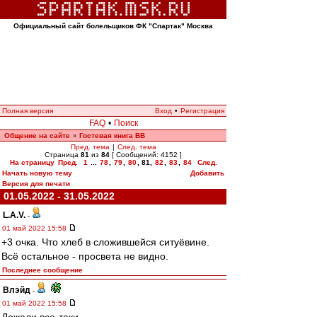
Официальный сайт болельщиков ФК "Спартак" Москва
Полная версия
Вход
•
Регистрация
FAQ
•
Поиск
Общение на сайте
Гостевая книга ВВ
»
Пред. тема
|
След. тема
Страница
81
из
84
[ Сообщений: 4152 ]
На страницу
Пред.
1
...
78
,
79
,
80
,
81
,
82
,
83
,
84
След.
Начать новую тему
Добавить
Версия для печати
01.05.2022 - 31.05.2022
L.А.V.
-
01 май 2022 15:58
+3 очка. Что хлеб в сложившейся ситуёвине.
Всё остальное - просвета не видно.
Последнее сообщение
Влэйд
-
01 май 2022 15:58