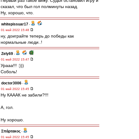
Первый раз такое вижу. Судья остановил игру и
сказал, что был гол полминуты назад.
Ну, хорошо, что.
whitepissuar17
-
01 май 2022 15:48
ну, доиграйте теперь до победы как
нормальные люди..!
Zely69
-
01 май 2022 15:47
Урааа!!! :)))
Соболь!
doctor3006
-
01 май 2022 15:45
Ну КАААК не забили?!!!
А, гол.
Ну хорошо.
Σπάρτακος
-
01 май 2022 15:45