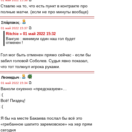
01 май 2022 15:38
Ставлю на то, что есть пункт в контракте про
полные матчи. (если не про минуты вообще)
Σπάρτακος
-
01 май 2022 15:37
Ritchie » 01 май 2022 15:32
Вангую : минимум один наш гол будет
отменен !
Гол мог быть отменен прямо сейчас - если бы
забил головой Соболев. Судья явно показал,
что тот толкнул игрока руками.
Леонидыч
-
01 май 2022 15:34
Ваноли охуенно «предсказуем»…
:(
Всё! Пиздец!
:(
Я бы на месте Бакаева послал бы всё это
«гребанное шапито заремовское» на хер прям
сегодня