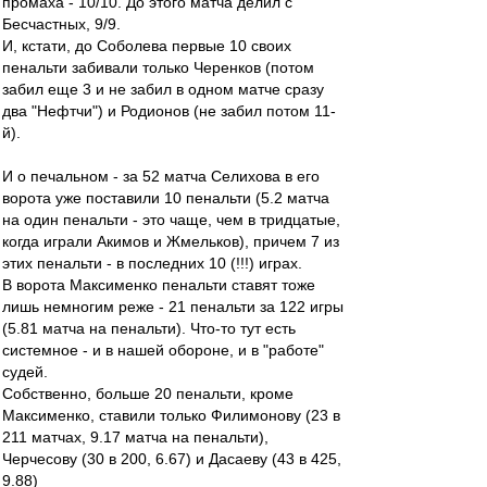
промаха - 10/10. До этого матча делил с
Бесчастных, 9/9.
И, кстати, до Соболева первые 10 своих
пенальти забивали только Черенков (потом
забил еще 3 и не забил в одном матче сразу
два "Нефтчи") и Родионов (не забил потом 11-
й).
И о печальном - за 52 матча Селихова в его
ворота уже поставили 10 пенальти (5.2 матча
на один пенальти - это чаще, чем в тридцатые,
когда играли Акимов и Жмельков), причем 7 из
этих пенальти - в последних 10 (!!!) играх.
В ворота Максименко пенальти ставят тоже
лишь немногим реже - 21 пенальти за 122 игры
(5.81 матча на пенальти). Что-то тут есть
системное - и в нашей обороне, и в "работе"
судей.
Собственно, больше 20 пенальти, кроме
Максименко, ставили только Филимонову (23 в
211 матчах, 9.17 матча на пенальти),
Черчесову (30 в 200, 6.67) и Дасаеву (43 в 425,
9.88)