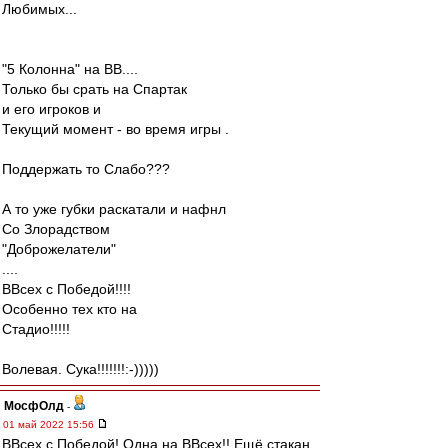
Любимых...
"5 Колонна" на ВВ....
Только бы срать на Спартак
и его игроков и
Текущий момент - во время игры .
Поддержать то Слабо???
А то уже губки раскатали и нафнл
Со Злорадством
"Доброжелатели"
....
ВВсех с Победой!!!!
Особенно тех кто на
Стадио!!!!!
Волевая. Сука!!!!!!!:-)))))
МосфОлд
-
01 май 2022 15:56
ВВсех с Победой! Одна на ВВсех!! Ещё стакан