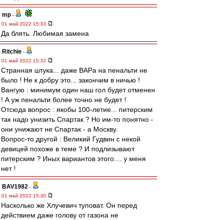
mp
-
01 май 2022 15:33
Да блять. Любимая замена
Ritchie
-
01 май 2022 15:32
Странная штука... даже ВАРа на пенальти не
было ! Не к добру это... закончим в ничью !
Вангую : минимум один наш гол будет отменен
! А уж пенальти более точно не будет !
Отсюда вопрос : якобы 100-летие... питерским
так надо унизить Спартак ? Но им-то понятно -
они унижают не Спартак - а Москву.
Вопрос-то другой : Великий Гудвин с некой
девицей похоже в теме ? И подлизывают
питерским ? Иных вариантов этого.... у меня
нет !
BAV1982
-
01 май 2022 15:30
Насколько же Хлучевич туповат. Он перед
действием даже голову от газона не