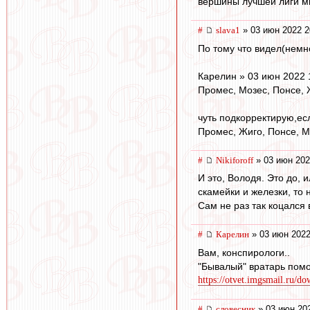
вершины лучшей лиги ми
#
slava1
» 03 июн 2022 2
По тому что видел(немн
Карелин » 03 июн 2022 
Промес, Мозес, Понсе, 
чуть подкорректирую,ес
Промес, Жигo, Понсе, М
#
Nikiforoff
» 03 июн 202
И это, Володя. Это до, 
скамейки и железки, то 
Сам не раз так коцался 
#
Карелин
» 03 июн 2022
Вам, конспирологи..
"Бывалый" вратарь помо
https://otvet.imgsmail.ru/d
#
словесник
» 03 июн 202