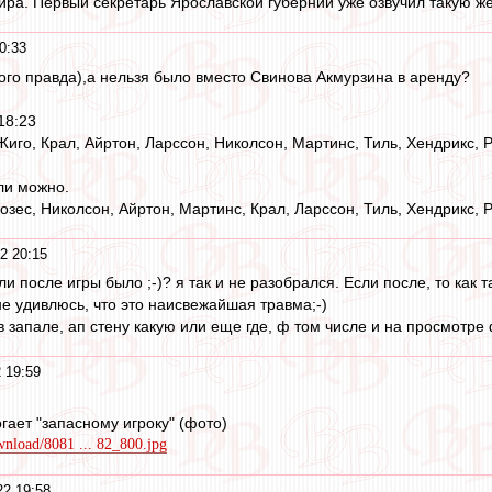
ра. Первый секретарь Ярославской губернии уже озвучил такую же
0:33
ого правда),а нельзя было вместо Свинова Акмурзина в аренду?
18:23
Жиго, Крал, Айртон, Ларссон, Николсон, Мартинс, Тиль, Хендрикс, 
ли можно.
озес, Николсон, Айртон, Мартинс, Крал, Ларссон, Тиль, Хендрикс, 
2 20:15
или после игры было ;-)? я так и не разобрался. Если после, то как
не удивлюсь, что это наисвежайшая травма;-)
в запале, ап стену какую или еще где, ф том числе и на просмотре
 19:59
гает "запасному игроку" (фото)
ownload/8081 ... 82_800.jpg
2 19:58