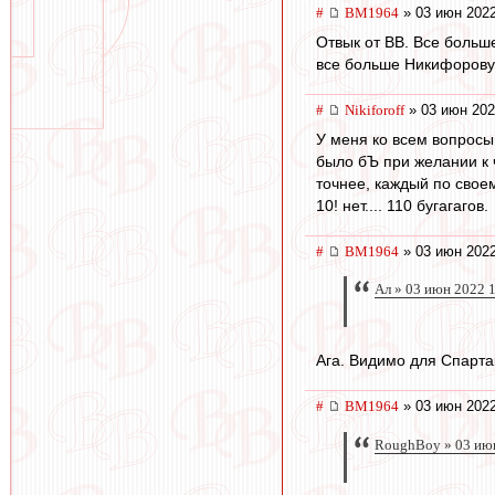
#
BM1964
» 03 июн 2022
Отвык от ВВ. Все больше
все больше Никифорову.
#
Nikiforoff
» 03 июн 202
У меня ко всем вопросы
было бЪ при желании к 
точнее, каждый по своем
10! нет.... 110 бугагагов.
#
BM1964
» 03 июн 2022
Ал » 03 июн 2022 
Ага. Видимо для Спарта
#
BM1964
» 03 июн 2022
RoughBoy » 03 ию