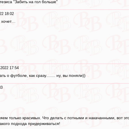
тезиса "Забить на гол больше"
22 18:02
о хочет…
2022 17:54
 о футболе, как сразу........ ну, вы поняли))
33
ем только красивых. Что делать с потными и накачанными, вот это
акого подхода придерживаться!