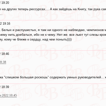
 19:20
 на других теперь рессурсах.... А как зайдёшь на Книгу, так рука 
..
2 19:16
. Белых и распушистых, я там ни одного не наблюдаю, чемпионов м
чему нить доебаться, ибо не к чему. Нет же. все льют тут слезы к
у, кому че ближе к сердцу, над чем поныть))))
 18:46
18:38
ка "слишком большая роскошь" содержать умных руководителей... х
 18:39
н 2022 10:45