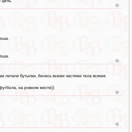
 цель.
Роша.
Роша.
 там летали бутылки, бились всеми частями тела всякие
 футбола, на ровном месте))