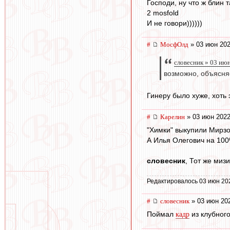
Господи, ну что ж блин 
2 mosfold
И не говори))))))
#
МосфОлд
» 03 июн 202
словесник » 03 ию
возможно, объясня
Гинеру было хуже, хоть э
#
Карелин
» 03 июн 2022
"Химки" выкупили Мирзо
А Илья Олегович на 100
словесник
, Тот же мизи
Редактировалось 03 июн 20
#
словесник
» 03 июн 202
Поймал
из клубного
кадр