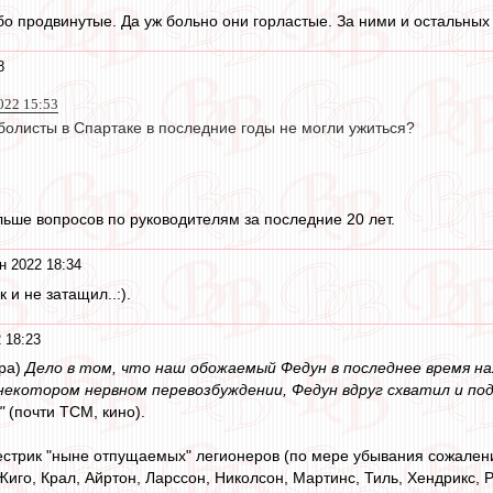
бо продвинутые. Да уж больно они горластые. За ними и остальных
8
022 15:53
олисты в Спартаке в последние годы не могли ужиться?
льше вопросов по руководителям за последние 20 лет.
н 2022 18:34
 и не затащил..:).
 18:23
тра)
Дело в том, что наш обожаемый Федун в последнее время н
в некотором нервном перевозбуждении, Федун вдруг схватил и по
"
(почти ТСМ, кино).
стрик "ныне отпущаемых" легионеров (по мере убывания сожалени
Жиго, Крал, Айртон, Ларссон, Николсон, Мартинс, Тиль, Хендрикс, 