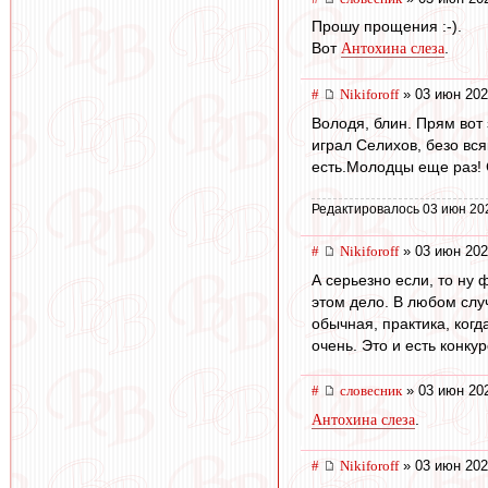
Прошу прощения :-).
Вот
.
Антохина слеза
#
Nikiforoff
» 03 июн 202
Володя, блин. Прям вот 
играл Селихов, безо вся
есть.Молодцы еще раз! С
Редактировалось 03 июн 20
#
Nikiforoff
» 03 июн 202
А серьезно если, то ну 
этом дело. В любом случ
обычная, практика, когд
очень. Это и есть конку
#
словесник
» 03 июн 202
.
Антохина слеза
#
Nikiforoff
» 03 июн 202