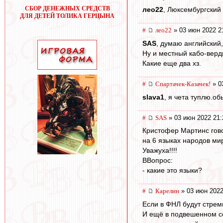
СБОР ДЕНЕЖНЫХ СРЕДСТВ
лео22
, Люксембургский 
ДЛЯ ДЕТЕЙ ТОЛИКА ГЕРЦЫНА
#
лео22
» 03 июн 2022 2
SAS
, думаю английский,
Ну и местный кабо-верди
Какие еще два хз.
#
Спартачек-Казачек!
» 0
slava1
, я чета туплю.о
#
SAS
» 03 июн 2022 21:
Кристофер Мартинс гов
на 6 языках народов ми
Уважуха!!!!
ВВопрос:
- какие это языки?
#
Карелин
» 03 июн 2022
Если в ФНЛ будут стреми
И ещё в подвешенном со