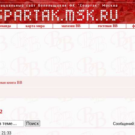
оманда
карта мира
магазин ВВ
гостевая ВВ
ф
вая книга ВВ
22
Сообщений:
 21:33