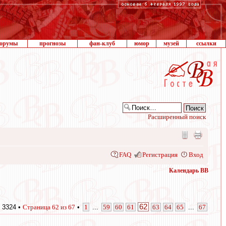
орумы
прогнозы
фан-клуб
юмор
музей
ссылки
Расширенный поиск
FAQ
Регистрация
Вход
Календарь ВВ
62
 3324 •
Страница
62
из
67
•
1
...
59
60
61
63
64
65
...
67