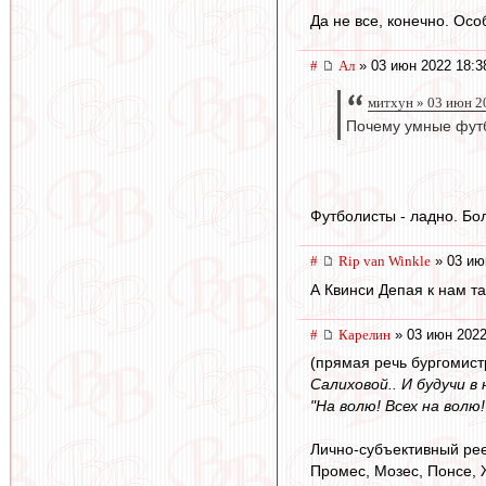
Да не все, конечно. Осо
#
Ал
» 03 июн 2022 18:3
митхун » 03 июн 2
Почему умные футб
Футболисты - ладно. Бо
#
Rip van Winkle
» 03 ию
А Квинси Депая к нам так
#
Карелин
» 03 июн 2022
(прямая речь бургомис
Салиховой.. И будучи 
"На волю! Всех на волю!
Лично-субъективный рее
Промес, Мозес, Понсе, 