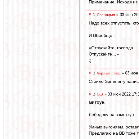
Примечание. Исходя из 
#
Леонидыч
» 03 июн 20
Надо всех отпустить, кт
И ВВообще…
«Отпускайте, господа…
Отпускайте…»
;)
#
Черный плащ
» 03 июн 
Стоило Summer-y написать
#
Gt3
» 03 июн 2022 17:
митхун
,
Лебедеву на заметку.)
Умных выгоняем, оставля
Предлагаю на ВВ тоже т