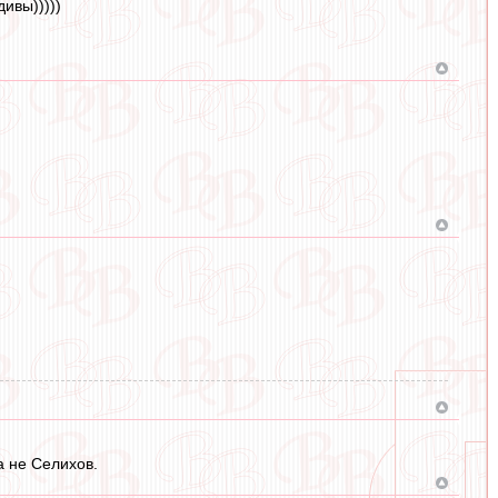
дивы)))))
а не Селихов.