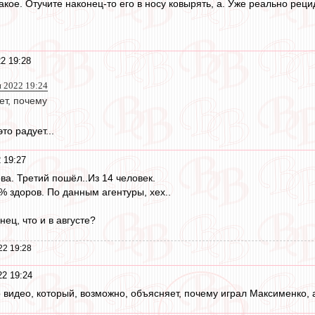
такое. Отучите наконец-то его в носу ковырять, а. Уже реально реци
2 19:28
н 2022 19:24
ет, почему
то радует...
 19:27
ва. Третий пошёл..Из 14 человек.
% здоров. По данным агентуры, хех..
нец, что и в августе?
22 19:28
2 19:24
 видео, который, возможно, объясняет, почему играл Максименко, 