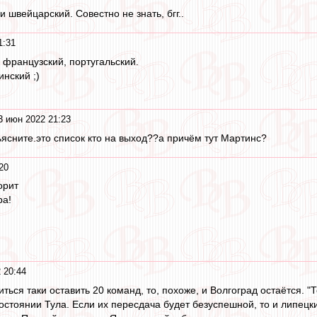
и швейцарский. Совестно не знать, бгг..
1:31
 французский, португальский.
нский ;)
3 июн 2022 21:23
бьясните.это список кто на выход??а причём тут Мартинс?
20
орит
ра!
 20:44
ться таки оставить 20 команд, то, похоже, и Волгоград остаётся. 
стоянии Тула. Если их пересдача будет безуспешной, то и липецк