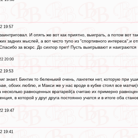
2 19:57
заинтриговал. И опять же вот как приятно, выиграть, а потом вот т
ких задних мыслей, а вот чисто тупо из "спортивного интереса",и от
пасибо за вскрс. До сихпор прет! Пусть выигрывают и наиграются в
22 20:00
2 19:53
фиг знает. Бинтик то беленький очень, лангетки нет, которую при уш
ае, обоих люблю, и Макси же у нас вроде в кубке стоял все матчи(
а несколько равноценных вратарей(а считаю их примерно равноценны
ренция, в которой у друг друга постоянно учатся и в итоге оба стан
2 19:47
2 19:41