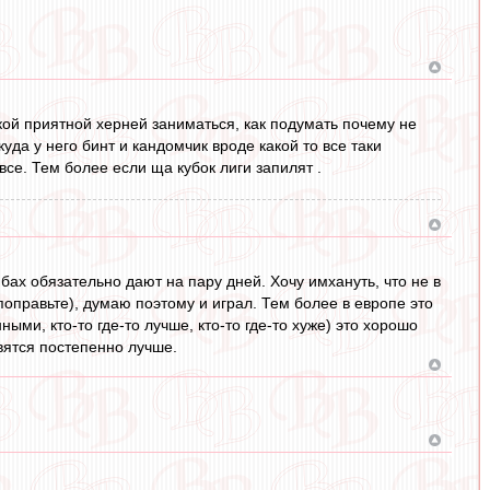
акой приятной херней заниматься, как подумать почему не
куда у него бинт и кандомчик вроде какой то все таки
се. Тем более если ща кубок лиги запилят .
ибах обязательно дают на пару дней. Хочу имхануть, что не в
поправьте), думаю поэтому и играл. Тем более в европе это
ми, кто-то где-то лучше, кто-то где-то хуже) это хорошо
овятся постепенно лучше.