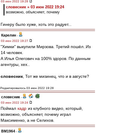
03 июн 2022 19:28
словесник » 03 июн 2022 19:24
возможно, объясняет, почему
Гинеру было хуже, хоть это радует...
Карелин
-
03 июн 2022 19:27
"Химки" выкупили Мирзова. Третий пошёл..Из
14 человек.
А Илья Олегович на 100% здоров. По данным
агентуры, хех..
словесник
, Тот же мизинец, что и в августе?
Редактировалось 03 июн 2022 19:28
словесник
-
03 июн 2022 19:24
Поймал
кадр
из клубного видео, который,
возможно, объясняет, почему играл
Максименко, а не Селихов.
BM1964
-