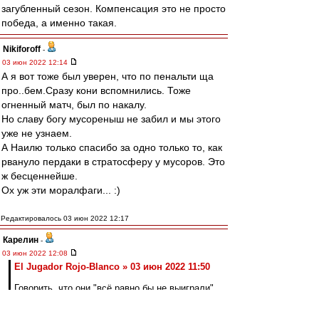
загубленный сезон. Компенсация это не просто
победа, а именно такая.
Nikiforoff
-
03 июн 2022 12:14
А я вот тоже был уверен, что по пенальти ща
про..бем.Сразу кони вспомнились. Тоже
огненный матч, был по накалу.
Но славу богу мусореныш не забил и мы этого
уже не узнаем.
А Наилю только спасибо за одно только то, как
рвануло пердаки в стратосферу у мусоров. Это
ж бесценнейше.
Ох уж эти моралфаги... :)
Редактировалось 03 июн 2022 12:17
Карелин
-
03 июн 2022 12:08
El Jugador Rojo-Blanco » 03 июн 2022 11:50
Говорить, что они "всё равно бы не выиграли"
конечно легко с учетом того, что мы уже
выиграли.