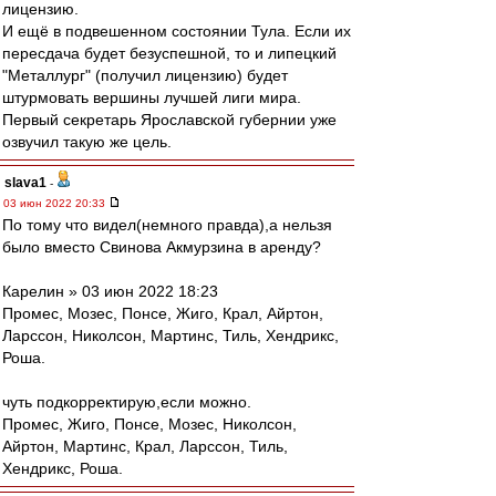
лицензию.
И ещё в подвешенном состоянии Тула. Если их
пересдача будет безуспешной, то и липецкий
"Металлург" (получил лицензию) будет
штурмовать вершины лучшей лиги мира.
Первый секретарь Ярославской губернии уже
озвучил такую же цель.
slava1
-
03 июн 2022 20:33
По тому что видел(немного правда),а нельзя
было вместо Свинова Акмурзина в аренду?
Карелин » 03 июн 2022 18:23
Промес, Мозес, Понсе, Жиго, Крал, Айртон,
Ларссон, Николсон, Мартинс, Тиль, Хендрикс,
Роша.
чуть подкорректирую,если можно.
Промес, Жигo, Понсе, Мозес, Николсон,
Айртон, Мартинс, Крал, Ларссон, Тиль,
Хендрикс, Роша.