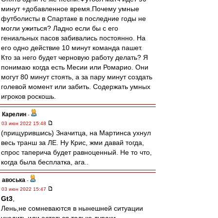
минут +добавленное время.Почему умные
футболисты в Спартаке в последние годы не
могли ужиться? Ладно если бы с его
гениальных пасов забивались постоянно. На
его одно действие 10 минут команда пашет.
Кто за него будет черновую работу делать? Я
понимаю когда есть Месии или Ромарио. Они
могут 80 минут стоять, а за пару минут создать
голевой момент или забить. Содержать умных
игроков роскошь.
Карелин
-
03 июн 2022 15:48
(прищурившись) Значитца, на Мартинса ухнул
весь транш за ЛЕ. Ну Крис, жми давай тогда,
спрос таперича будет равноценный. Не то что,
когда была бесплатка, ага..
авоська
-
03 июн 2022 15:47
Gt3
,
Лень,не сомневаются в нынешней ситуации