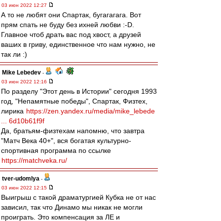
03 июн 2022 12:27
А то не любят они Спартак, бугагагага. Вот
прям спать не буду без ихней любви :-D.
Главное чтоб драть вас под хвост, а друзей
ваших в гриву, единственное что нам нужно, не
так ли :)
Mike Lebedev
-
03 июн 2022 12:16
По разделу "Этот день в Истории" сегодня 1993
год, "Непамятные победы", Спартак, Физтех,
лирика
https://zen.yandex.ru/media/mike_lebede
... 6d10b61f9f
Да, братьям-физтехам напомню, что завтра
"Матч Века 40+", вся богатая культурно-
спортивная программа по ссылке
https://matchveka.ru/
tver-udomlya
-
03 июн 2022 12:15
Выигрыш с такой драматургией Кубка не от нас
зависил, так что Динамо мы никак не могли
проиграть. Это компенсация за ЛЕ и