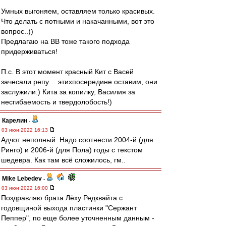
Умных выгоняем, оставляем только красивых.
Что делать с потными и накачанными, вот это
вопрос..))
Предлагаю на ВВ тоже такого подхода
придерживаться!
П.с. В этот момент красный Кит с Васей
зачесали репу… этихпосередине оставим, они
заслужили.) Кита за копилку, Василия за
несгибаемость и твердолобость!)
Карелин
-
03 июн 2022 16:13
Адчот неполный. Надо соотнести 2004-й (для
Ринго) и 2006-й (для Пола) годы с текстом
шедевра. Как там всё сложилось, гм..
Mike Lebedev
-
03 июн 2022 16:00
Поздравляю брата Лёху Редквайта с
годовщиной выхода пластинки "Сержант
Пеппер", по еще более уточненным данным -