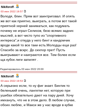
Nikiforoff
-
03 июн 2022 19:57
Володя, блин. Прям вот заинтриговал. И опять
же вот как приятно, выиграть, а потом вот такой
приятной херней заниматься, как подумать
почему не играл Селихов, безо всяких задних
мыслей, а вот чисто тупо из "спортивного
интереса",и откуда у него бинт и кандомчик
вроде какой то все таки есть.Молодцы еще раз!
Спасибо за вскрс. До сихпор прет! Пусть
выигрывают и наиграются все. Тем более если
ща кубок лиги запилят .
Редактировалось 03 июн 2022 20:00
Nikiforoff
-
03 июн 2022 19:53
А серьезно если, то ну фиг знает. Бинтик то
беленький очень, лангетки нет, которую при
ушибах обязательно дают на пару дней. Хочу
имхануть, что не в этом дело. В любом случае,
обоих люблю, и Макси же у нас вроде в кубке