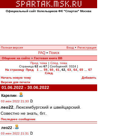
Официальный сайт болельщиков ФК "Спартак" Москва
Полная версия
Вход
•
Регистрация
FAQ
•
Поиск
Общение на сайте
Гостевая книга ВВ
»
Пред. тема
|
След. тема
Страница
62
из
67
[ Сообщений: 3324 ]
На страницу
Пред.
1
...
59
,
60
,
61
,
62
,
63
,
64
,
65
...
67
След.
Начать новую тему
Добавить
Версия для печати
01.06.2022 - 30.06.2022
Карелин
-
03 июн 2022 21:33
лео22
, Люксембургский и швейцарский.
Совестно не знать, бгг..
Последнее сообщение
лео22
-
03 июн 2022 21:31