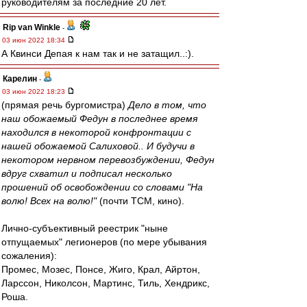
руководителям за последние 20 лет.
Rip van Winkle
-
03 июн 2022 18:34
А Квинси Депая к нам так и не затащил..:).
Карелин
-
03 июн 2022 18:23
(прямая речь бургомистра)
Дело в том, что
наш обожаемый Федун в последнее время
находился в некоторой конфронтации с
нашей обожаемой Салиховой.. И будучи в
некотором нервном перевозбуждении, Федун
вдруг схватил и подписал несколько
прошений об освобождении со словами "На
волю! Всех на волю!"
(почти ТСМ, кино).
Лично-субъективный реестрик "ныне
отпущаемых" легионеров (по мере убывания
сожаления):
Промес, Мозес, Понсе, Жиго, Крал, Айртон,
Ларссон, Николсон, Мартинс, Тиль, Хендрикс,
Роша.