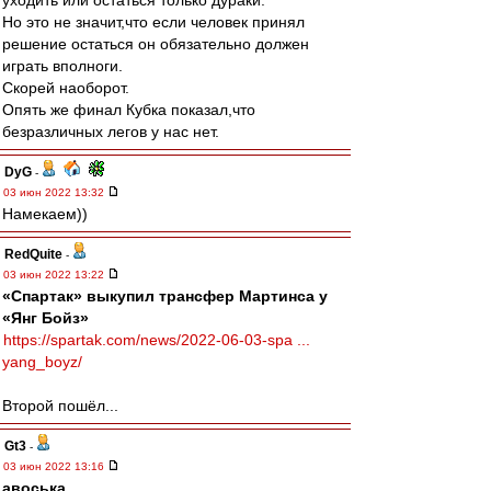
уходить или остаться только дураки.
Но это не значит,что если человек принял
решение остаться он обязательно должен
играть вполноги.
Скорей наоборот.
Опять же финал Кубка показал,что
безразличных легов у нас нет.
DyG
-
03 июн 2022 13:32
Намекаем))
RedQuite
-
03 июн 2022 13:22
«Спартак» выкупил трансфер Мартинса у
«Янг Бойз»
https://spartak.com/news/2022-06-03-spa ...
yang_boyz/
Второй пошёл...
Gt3
-
03 июн 2022 13:16
авоська
,