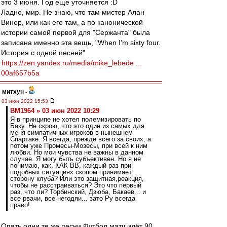
это 3 июня. Год еще уточняется :D
Ладно, мир. Не знаю, что там мистер Алан
Винер, или как его там, а по канонической
истории самой первой для "Сержанта" была
записана именно эта вещь, "When I’m sixty four.
История с одной песней"
https://zen.yandex.ru/media/mike_lebede ...
00af657b5a
митхун
-
03 июн 2022 15:53
BM1964 » 03 июн 2022 10:29
Я в принципе не хотел полемизировать по
Баку. Не скрою, что это один из самых для
меня симпатичных игроков в нынешнем
Спартаке. Я всегда, прежде всего за своих, а
потом уже Промесы-Мозесы, при всей к ним
любви. Но мои чувства не важны в данном
случае. Я могу быть субъективен. Но я не
понимаю, как, КАК ВВ, каждый раз при
подобных ситуациях скопом принимает
сторону клуба? Или это защитная,реакция,
чтобы не расстраиваться? Это что первый
раз, что ли? Торбинский, Дзюба, Бакаев... и
все рвачи, все негодяи... зато Ру всегда
право!
Опять одни те же песни.Футбол матч идёт 90