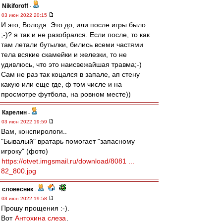
Nikiforoff
-
03 июн 2022 20:15
И это, Володя. Это до, или после игры было
;-)? я так и не разобрался. Если после, то как
там летали бутылки, бились всеми частями
тела всякие скамейки и железки, то не
удивлюсь, что это наисвежайшая травма;-)
Сам не раз так коцался в запале, ап стену
какую или еще где, ф том числе и на
просмотре футбола, на ровном месте))
Карелин
-
03 июн 2022 19:59
Вам, конспирологи..
"Бывалый" вратарь помогает "запасному
игроку" (фото)
https://otvet.imgsmail.ru/download/8081 ...
82_800.jpg
словесник
-
03 июн 2022 19:58
Прошу прощения :-).
Вот
Антохина слеза
.