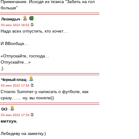
Примечание. Исходя из тезиса "Забить на гол
больше"
Леонидыч
-
03 июн 2022 18:02
Надо всех отпустить, кто хочет…
И ВВообще…
«Отпускайте, господа…
Отпускайте…»
;)
Черный плащ
-
03 июн 2022 17:54
Стоило Summer-y написать о футболе, как
сразу........ ну, вы поняли))
Gt3
-
03 июн 2022 17:33
митхун
,
Лебедеву на заметку.)