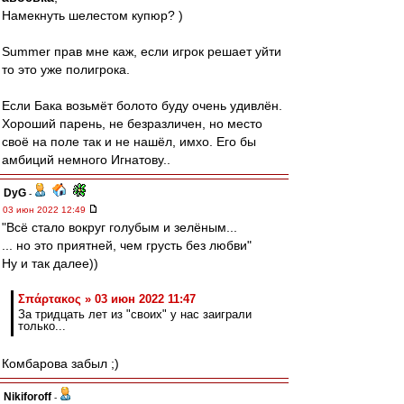
Намекнуть шелестом купюр? )
Summer прав мне каж, если игрок решает уйти
то это уже полигрока.
Если Бака возьмёт болото буду очень удивлён.
Хороший парень, не безразличен, но место
своё на поле так и не нашёл, имхо. Его бы
амбиций немного Игнатову..
DyG
-
03 июн 2022 12:49
"Всё стало вокруг голубым и зелёным...
... но это приятней, чем грусть без любви"
Ну и так далее))
Σπάρτακος » 03 июн 2022 11:47
За тридцать лет из "своих" у нас заиграли
только...
Комбарова забыл ;)
Nikiforoff
-