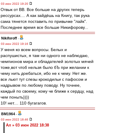
03 июн 2022 19:20
Отвык от ВВ. Все больше на других теперь
рессурсах.... А как зайдёшь на Книгу, так рука
сама тянется поставить по привычке "лайк".
Последнее время все больше Никифорову...
Nikiforoff
-
03 июн 2022 19:16
У меня ко всем вопросы. Белых и
распушистых, я там ни одного не наблюдаю,
чемпионов мира и обладателей золотых мячей
тоже,вот чтоб нельзя было бЪ при желании к
чему нить доебаться, ибо не к чему. Нет же.
все льют тут слезы крокодильи с пафосом и
надрывом по любому поводу. Ну точнее,
каждый по своему, кому че ближе к сердцу, над
чем поныть))))
10! нет.... 110 бугагагов.
BM1964
-
03 июн 2022 18:46
Ал » 03 июн 2022 18:38