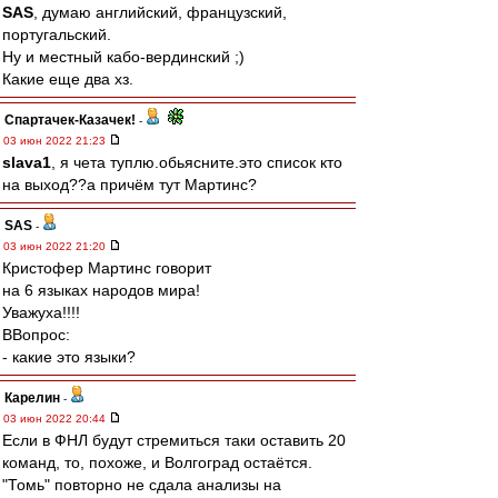
SAS
, думаю английский, французский,
португальский.
Ну и местный кабо-вердинский ;)
Какие еще два хз.
Спартачек-Казачек!
-
03 июн 2022 21:23
slava1
, я чета туплю.обьясните.это список кто
на выход??а причём тут Мартинс?
SAS
-
03 июн 2022 21:20
Кристофер Мартинс говорит
на 6 языках народов мира!
Уважуха!!!!
ВВопрос:
- какие это языки?
Карелин
-
03 июн 2022 20:44
Если в ФНЛ будут стремиться таки оставить 20
команд, то, похоже, и Волгоград остаётся.
"Томь" повторно не сдала анализы на