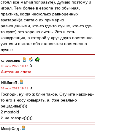
стоял все матчи(поправьте), думаю поэтому и
играл. Тем более в европе это обычная,
практика, когда несколько равноценных
вратарей(а считаю их примерно
равноценными, кто-то где-то лучше, кто-то где-
то хуже) это хорошо очень. Это и есть
конкуренция, в которой у друг друга постоянно
учатся и в итоге оба становятся постепенно
лучше.
словесник
-
03 июн 2022 19:47
Антохина слеза
.
Nikiforoff
-
03 июн 2022 19:41
Господи, ну что ж блин такое. Отучите наконец-
то его в носу ковырять, а. Уже реально
рецидивы)))))
2 mosfold
И не говори))))))
МосфОлд
-