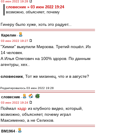
03 июн 2022 19:28
словесник » 03 июн 2022 19:24
возможно, объясняет, почему
Гинеру было хуже, хоть это радует...
Карелин
-
03 июн 2022 19:27
"Химки" выкупили Мирзова. Третий пошёл..Из
14 человек.
А Илья Олегович на 100% здоров. По данным
агентуры, хех..
словесник
, Тот же мизинец, что и в августе?
Редактировалось 03 июн 2022 19:28
словесник
-
03 июн 2022 19:24
Поймал
кадр
из клубного видео, который,
возможно, объясняет, почему играл
Максименко, а не Селихов.
BM1964
-