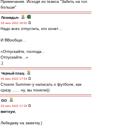
Примечание. Исходя из тезиса "Забить на гол
больше"
Леонидыч
-
03 июн 2022 18:02
Надо всех отпустить, кто хочет…
И ВВообще…
«Отпускайте, господа…
Отпускайте…»
;)
Черный плащ
-
03 июн 2022 17:54
Стоило Summer-y написать о футболе, как
сразу........ ну, вы поняли))
Gt3
-
03 июн 2022 17:33
митхун
,
Лебедеву на заметку.)