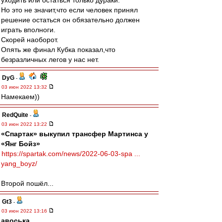
уходить или остаться только дураки.
Но это не значит,что если человек принял
решение остаться он обязательно должен
играть вполноги.
Скорей наоборот.
Опять же финал Кубка показал,что
безразличных легов у нас нет.
DyG
-
03 июн 2022 13:32
Намекаем))
RedQuite
-
03 июн 2022 13:22
«Спартак» выкупил трансфер Мартинса у
«Янг Бойз»
https://spartak.com/news/2022-06-03-spa ...
yang_boyz/
Второй пошёл...
Gt3
-
03 июн 2022 13:16
авоська
,