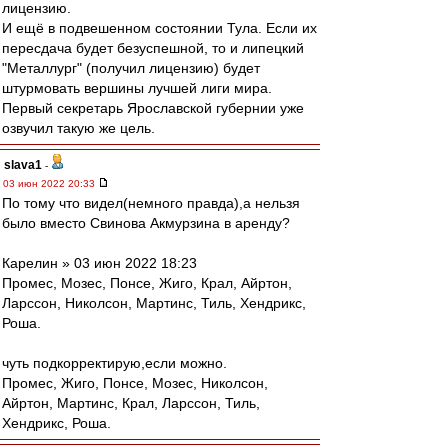
лицензию.
И ещё в подвешенном состоянии Тула. Если их
пересдача будет безуспешной, то и липецкий
"Металлург" (получил лицензию) будет
штурмовать вершины лучшей лиги мира.
Первый секретарь Ярославской губернии уже
озвучил такую же цель.
slava1
-
03 июн 2022 20:33
По тому что видел(немного правда),а нельзя
было вместо Свинова Акмурзина в аренду?
Карелин » 03 июн 2022 18:23
Промес, Мозес, Понсе, Жиго, Крал, Айртон,
Ларссон, Николсон, Мартинс, Тиль, Хендрикс,
Роша.
чуть подкорректирую,если можно.
Промес, Жигo, Понсе, Мозес, Николсон,
Айртон, Мартинс, Крал, Ларссон, Тиль,
Хендрикс, Роша.