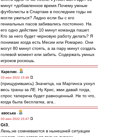
минут +добавленное время.Почему умные
футболисты в Спартаке в последние годы не
могли ужиться? Ладно если бы с его
гениальных пасов забивались постоянно. На
его одно действие 10 минут команда пашет.
Кто за него будет черновую работу делать? Я
понимаю когда есть Месии или Ромарио. Они
могут 80 минут стоять, а за пару минут создать
голевой момент или забить. Содержать умных
игроков роскошь.
Карелин
-
03 июн 2022 15:48
(прищурившись) Значитца, на Мартинса ухнул
весь транш за ЛЕ. Ну Крис, жми давай тогда,
спрос таперича будет равноценный. Не то что,
когда была бесплатка, ага..
авоська
-
03 июн 2022 15:47
Gt3
,
Лень,не сомневаются в нынешней ситуации