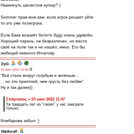
Намекнуть шелестом купюр? )
Summer прав мне каж, если игрок решает уйти
то это уже полигрока.
Если Бака возьмёт болото буду очень удивлён.
Хороший парень, не безразличен, но место
своё на поле так и не нашёл, имхо. Его бы
амбиций немного Игнатову..
DyG
-
03 июн 2022 12:49
"Всё стало вокруг голубым и зелёным...
... но это приятней, чем грусть без любви"
Ну и так далее))
Σπάρτακος » 03 июн 2022 11:47
За тридцать лет из "своих" у нас заиграли
только...
Комбарова забыл ;)
Nikiforoff
-