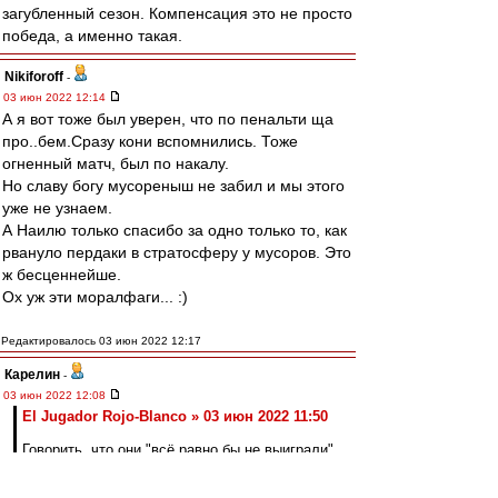
загубленный сезон. Компенсация это не просто
победа, а именно такая.
Nikiforoff
-
03 июн 2022 12:14
А я вот тоже был уверен, что по пенальти ща
про..бем.Сразу кони вспомнились. Тоже
огненный матч, был по накалу.
Но славу богу мусореныш не забил и мы этого
уже не узнаем.
А Наилю только спасибо за одно только то, как
рвануло пердаки в стратосферу у мусоров. Это
ж бесценнейше.
Ох уж эти моралфаги... :)
Редактировалось 03 июн 2022 12:17
Карелин
-
03 июн 2022 12:08
El Jugador Rojo-Blanco » 03 июн 2022 11:50
Говорить, что они "всё равно бы не выиграли"
конечно легко с учетом того, что мы уже
выиграли.