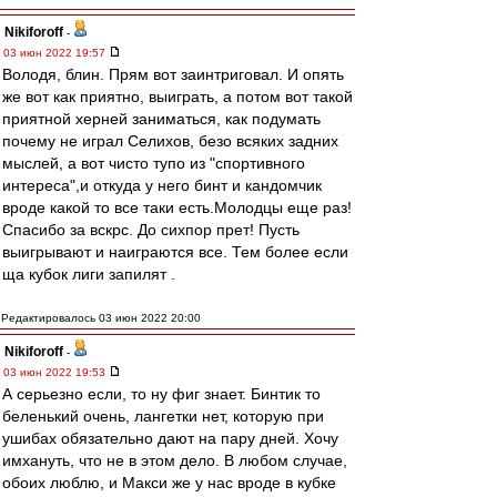
Nikiforoff
-
03 июн 2022 19:57
Володя, блин. Прям вот заинтриговал. И опять
же вот как приятно, выиграть, а потом вот такой
приятной херней заниматься, как подумать
почему не играл Селихов, безо всяких задних
мыслей, а вот чисто тупо из "спортивного
интереса",и откуда у него бинт и кандомчик
вроде какой то все таки есть.Молодцы еще раз!
Спасибо за вскрс. До сихпор прет! Пусть
выигрывают и наиграются все. Тем более если
ща кубок лиги запилят .
Редактировалось 03 июн 2022 20:00
Nikiforoff
-
03 июн 2022 19:53
А серьезно если, то ну фиг знает. Бинтик то
беленький очень, лангетки нет, которую при
ушибах обязательно дают на пару дней. Хочу
имхануть, что не в этом дело. В любом случае,
обоих люблю, и Макси же у нас вроде в кубке