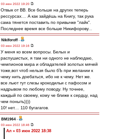
03 июн 2022 19:20
Отвык от ВВ. Все больше на других теперь
рессурсах.... А как зайдёшь на Книгу, так рука
сама тянется поставить по привычке "лайк".
Последнее время все больше Никифорову...
Nikiforoff
-
03 июн 2022 19:16
У меня ко всем вопросы. Белых и
распушистых, я там ни одного не наблюдаю,
чемпионов мира и обладателей золотых мячей
тоже,вот чтоб нельзя было бЪ при желании к
чему нить доебаться, ибо не к чему. Нет же.
все льют тут слезы крокодильи с пафосом и
надрывом по любому поводу. Ну точнее,
каждый по своему, кому че ближе к сердцу, над
чем поныть))))
10! нет.... 110 бугагагов.
BM1964
-
03 июн 2022 18:46
Ал » 03 июн 2022 18:38