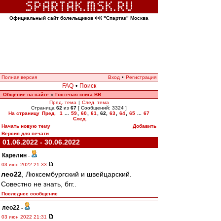
Официальный сайт болельщиков ФК "Спартак" Москва
Полная версия
Вход
•
Регистрация
FAQ
•
Поиск
Общение на сайте
Гостевая книга ВВ
»
Пред. тема
|
След. тема
Страница
62
из
67
[ Сообщений: 3324 ]
На страницу
Пред.
1
...
59
,
60
,
61
,
62
,
63
,
64
,
65
...
67
След.
Начать новую тему
Добавить
Версия для печати
01.06.2022 - 30.06.2022
Карелин
-
03 июн 2022 21:33
лео22
, Люксембургский и швейцарский.
Совестно не знать, бгг..
Последнее сообщение
лео22
-
03 июн 2022 21:31