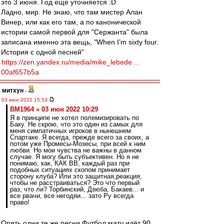
это 3 июня. Год еще уточняется :D
Ладно, мир. Не знаю, что там мистер Алан
Винер, или как его там, а по канонической
истории самой первой для "Сержанта" была
записана именно эта вещь, "When I’m sixty four.
История с одной песней"
https://zen.yandex.ru/media/mike_lebede ...
00af657b5a
митхун
-
03 июн 2022 15:53
BM1964 » 03 июн 2022 10:29
Я в принципе не хотел полемизировать по
Баку. Не скрою, что это один из самых для
меня симпатичных игроков в нынешнем
Спартаке. Я всегда, прежде всего за своих, а
потом уже Промесы-Мозесы, при всей к ним
любви. Но мои чувства не важны в данном
случае. Я могу быть субъективен. Но я не
понимаю, как, КАК ВВ, каждый раз при
подобных ситуациях скопом принимает
сторону клуба? Или это защитная,реакция,
чтобы не расстраиваться? Это что первый
раз, что ли? Торбинский, Дзюба, Бакаев... и
все рвачи, все негодяи... зато Ру всегда
право!
Опять одни те же песни.Футбол матч идёт 90