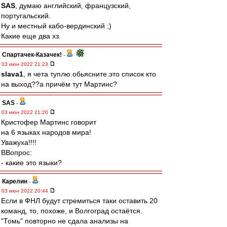
SAS
, думаю английский, французский,
португальский.
Ну и местный кабо-вердинский ;)
Какие еще два хз.
Спартачек-Казачек!
-
03 июн 2022 21:23
slava1
, я чета туплю.обьясните.это список кто
на выход??а причём тут Мартинс?
SAS
-
03 июн 2022 21:20
Кристофер Мартинс говорит
на 6 языках народов мира!
Уважуха!!!!
ВВопрос:
- какие это языки?
Карелин
-
03 июн 2022 20:44
Если в ФНЛ будут стремиться таки оставить 20
команд, то, похоже, и Волгоград остаётся.
"Томь" повторно не сдала анализы на