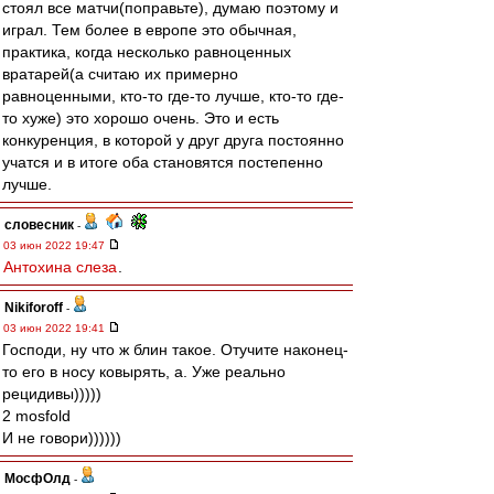
стоял все матчи(поправьте), думаю поэтому и
играл. Тем более в европе это обычная,
практика, когда несколько равноценных
вратарей(а считаю их примерно
равноценными, кто-то где-то лучше, кто-то где-
то хуже) это хорошо очень. Это и есть
конкуренция, в которой у друг друга постоянно
учатся и в итоге оба становятся постепенно
лучше.
словесник
-
03 июн 2022 19:47
Антохина слеза
.
Nikiforoff
-
03 июн 2022 19:41
Господи, ну что ж блин такое. Отучите наконец-
то его в носу ковырять, а. Уже реально
рецидивы)))))
2 mosfold
И не говори))))))
МосфОлд
-