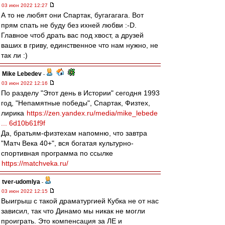
03 июн 2022 12:27
А то не любят они Спартак, бугагагага. Вот
прям спать не буду без ихней любви :-D.
Главное чтоб драть вас под хвост, а друзей
ваших в гриву, единственное что нам нужно, не
так ли :)
Mike Lebedev
-
03 июн 2022 12:16
По разделу "Этот день в Истории" сегодня 1993
год, "Непамятные победы", Спартак, Физтех,
лирика
https://zen.yandex.ru/media/mike_lebede
... 6d10b61f9f
Да, братьям-физтехам напомню, что завтра
"Матч Века 40+", вся богатая культурно-
спортивная программа по ссылке
https://matchveka.ru/
tver-udomlya
-
03 июн 2022 12:15
Выигрыш с такой драматургией Кубка не от нас
зависил, так что Динамо мы никак не могли
проиграть. Это компенсация за ЛЕ и