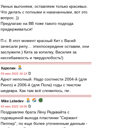
Умных выгоняем, оставляем только красивых.
Что делать с потными и накачанными, вот это
вопрос..))
Предлагаю на ВВ тоже такого подхода
придерживаться!
П.с. В этот момент красный Кит с Васей
зачесали репу… этихпосередине оставим, они
заслужили.) Кита за копилку, Василия за
несгибаемость и твердолобость!)
Карелин
-
03 июн 2022 16:13
Адчот неполный. Надо соотнести 2004-й (для
Ринго) и 2006-й (для Пола) годы с текстом
шедевра. Как там всё сложилось, гм..
Mike Lebedev
-
03 июн 2022 16:00
Поздравляю брата Лёху Редквайта с
годовщиной выхода пластинки "Сержант
Пеппер", по еще более уточненным данным -