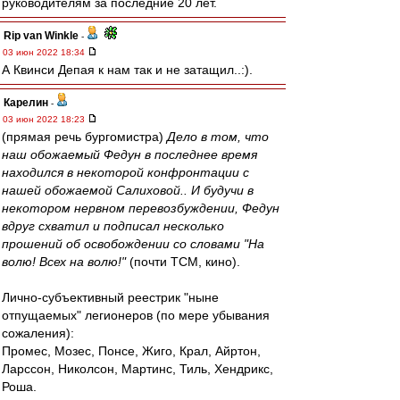
руководителям за последние 20 лет.
Rip van Winkle
-
03 июн 2022 18:34
А Квинси Депая к нам так и не затащил..:).
Карелин
-
03 июн 2022 18:23
(прямая речь бургомистра)
Дело в том, что
наш обожаемый Федун в последнее время
находился в некоторой конфронтации с
нашей обожаемой Салиховой.. И будучи в
некотором нервном перевозбуждении, Федун
вдруг схватил и подписал несколько
прошений об освобождении со словами "На
волю! Всех на волю!"
(почти ТСМ, кино).
Лично-субъективный реестрик "ныне
отпущаемых" легионеров (по мере убывания
сожаления):
Промес, Мозес, Понсе, Жиго, Крал, Айртон,
Ларссон, Николсон, Мартинс, Тиль, Хендрикс,
Роша.