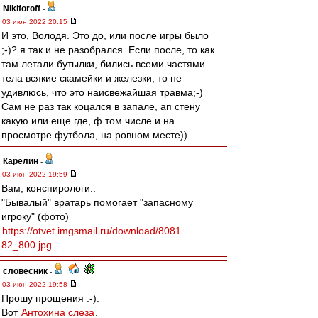
Nikiforoff
-
03 июн 2022 20:15
И это, Володя. Это до, или после игры было
;-)? я так и не разобрался. Если после, то как
там летали бутылки, бились всеми частями
тела всякие скамейки и железки, то не
удивлюсь, что это наисвежайшая травма;-)
Сам не раз так коцался в запале, ап стену
какую или еще где, ф том числе и на
просмотре футбола, на ровном месте))
Карелин
-
03 июн 2022 19:59
Вам, конспирологи..
"Бывалый" вратарь помогает "запасному
игроку" (фото)
https://otvet.imgsmail.ru/download/8081 ...
82_800.jpg
словесник
-
03 июн 2022 19:58
Прошу прощения :-).
Вот
Антохина слеза
.