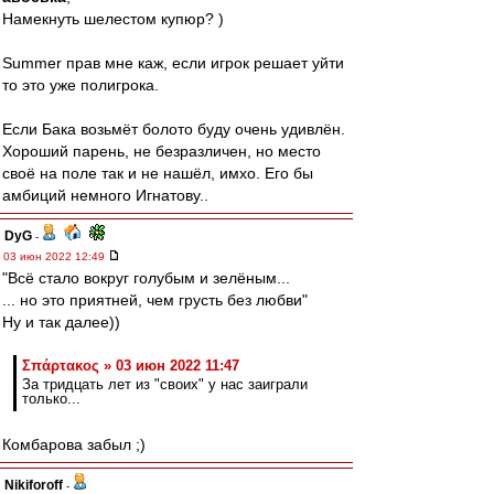
Намекнуть шелестом купюр? )
Summer прав мне каж, если игрок решает уйти
то это уже полигрока.
Если Бака возьмёт болото буду очень удивлён.
Хороший парень, не безразличен, но место
своё на поле так и не нашёл, имхо. Его бы
амбиций немного Игнатову..
DyG
-
03 июн 2022 12:49
"Всё стало вокруг голубым и зелёным...
... но это приятней, чем грусть без любви"
Ну и так далее))
Σπάρτακος » 03 июн 2022 11:47
За тридцать лет из "своих" у нас заиграли
только...
Комбарова забыл ;)
Nikiforoff
-