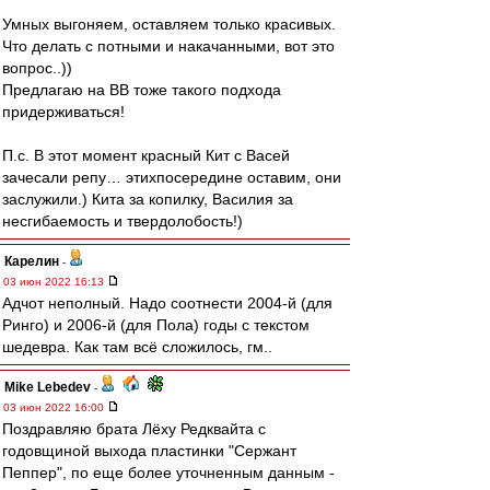
Умных выгоняем, оставляем только красивых.
Что делать с потными и накачанными, вот это
вопрос..))
Предлагаю на ВВ тоже такого подхода
придерживаться!
П.с. В этот момент красный Кит с Васей
зачесали репу… этихпосередине оставим, они
заслужили.) Кита за копилку, Василия за
несгибаемость и твердолобость!)
Карелин
-
03 июн 2022 16:13
Адчот неполный. Надо соотнести 2004-й (для
Ринго) и 2006-й (для Пола) годы с текстом
шедевра. Как там всё сложилось, гм..
Mike Lebedev
-
03 июн 2022 16:00
Поздравляю брата Лёху Редквайта с
годовщиной выхода пластинки "Сержант
Пеппер", по еще более уточненным данным -