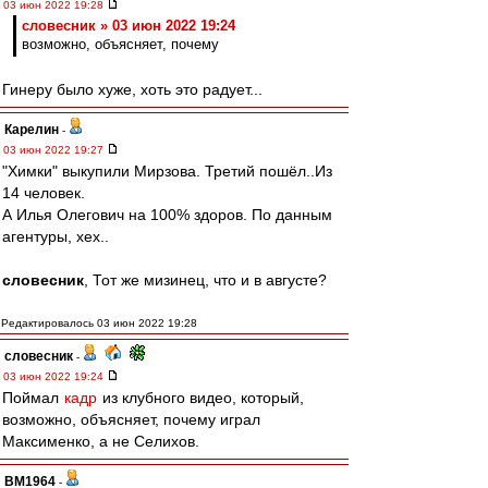
03 июн 2022 19:28
словесник » 03 июн 2022 19:24
возможно, объясняет, почему
Гинеру было хуже, хоть это радует...
Карелин
-
03 июн 2022 19:27
"Химки" выкупили Мирзова. Третий пошёл..Из
14 человек.
А Илья Олегович на 100% здоров. По данным
агентуры, хех..
словесник
, Тот же мизинец, что и в августе?
Редактировалось 03 июн 2022 19:28
словесник
-
03 июн 2022 19:24
Поймал
кадр
из клубного видео, который,
возможно, объясняет, почему играл
Максименко, а не Селихов.
BM1964
-