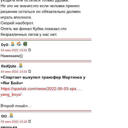
уходить или остаться только дураки.
Но это не значит,что если человек принял
решение остаться он обязательно должен
играть вполноги.
Скорей наоборот.
Опять же финал Кубка показал,что
безразличных легов у нас нет.
DyG
-
03 июн 2022 13:32
Намекаем))
RedQuite
-
03 июн 2022 13:22
«Спартак» выкупил трансфер Мартинса у
«Янг Бойз»
https://spartak.com/news/2022-06-03-spa ...
yang_boyz/
Второй пошёл...
Gt3
-
03 июн 2022 13:16
авоська
,