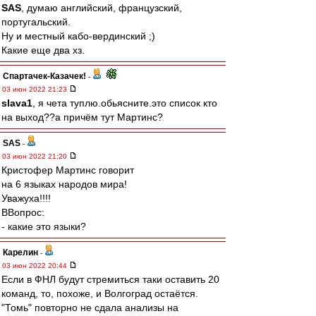
SAS
, думаю английский, французский,
португальский.
Ну и местный кабо-вердинский ;)
Какие еще два хз.
Спартачек-Казачек!
-
03 июн 2022 21:23
slava1
, я чета туплю.обьясните.это список кто
на выход??а причём тут Мартинс?
SAS
-
03 июн 2022 21:20
Кристофер Мартинс говорит
на 6 языках народов мира!
Уважуха!!!!
ВВопрос:
- какие это языки?
Карелин
-
03 июн 2022 20:44
Если в ФНЛ будут стремиться таки оставить 20
команд, то, похоже, и Волгоград остаётся.
"Томь" повторно не сдала анализы на