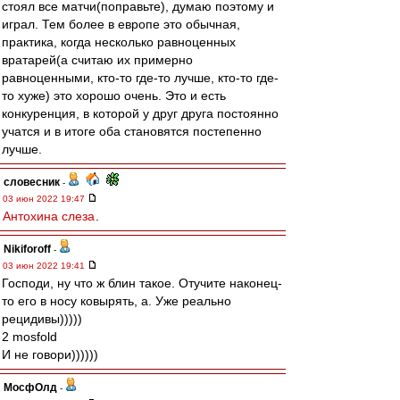
стоял все матчи(поправьте), думаю поэтому и
играл. Тем более в европе это обычная,
практика, когда несколько равноценных
вратарей(а считаю их примерно
равноценными, кто-то где-то лучше, кто-то где-
то хуже) это хорошо очень. Это и есть
конкуренция, в которой у друг друга постоянно
учатся и в итоге оба становятся постепенно
лучше.
словесник
-
03 июн 2022 19:47
Антохина слеза
.
Nikiforoff
-
03 июн 2022 19:41
Господи, ну что ж блин такое. Отучите наконец-
то его в носу ковырять, а. Уже реально
рецидивы)))))
2 mosfold
И не говори))))))
МосфОлд
-