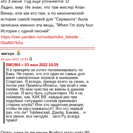
это 3 июня. Год еще уточняется :D
Ладно, мир. Не знаю, что там мистер Алан
Винер, или как его там, а по канонической
истории самой первой для "Сержанта" была
записана именно эта вещь, "When I’m sixty four.
История с одной песней"
https://zen.yandex.ru/media/mike_lebede ...
00af657b5a
митхун
-
03 июн 2022 15:53
BM1964 » 03 июн 2022 10:29
Я в принципе не хотел полемизировать по
Баку. Не скрою, что это один из самых для
меня симпатичных игроков в нынешнем
Спартаке. Я всегда, прежде всего за своих, а
потом уже Промесы-Мозесы, при всей к ним
любви. Но мои чувства не важны в данном
случае. Я могу быть субъективен. Но я не
понимаю, как, КАК ВВ, каждый раз при
подобных ситуациях скопом принимает
сторону клуба? Или это защитная,реакция,
чтобы не расстраиваться? Это что первый
раз, что ли? Торбинский, Дзюба, Бакаев... и
все рвачи, все негодяи... зато Ру всегда
право!
Опять одни те же песни.Футбол матч идёт 90