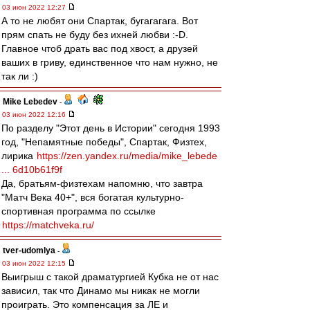
03 июн 2022 12:27
А то не любят они Спартак, бугагагага. Вот
прям спать не буду без ихней любви :-D.
Главное чтоб драть вас под хвост, а друзей
ваших в гриву, единственное что нам нужно, не
так ли :)
Mike Lebedev
-
03 июн 2022 12:16
По разделу "Этот день в Истории" сегодня 1993
год, "Непамятные победы", Спартак, Физтех,
лирика
https://zen.yandex.ru/media/mike_lebede
... 6d10b61f9f
Да, братьям-физтехам напомню, что завтра
"Матч Века 40+", вся богатая культурно-
спортивная программа по ссылке
https://matchveka.ru/
tver-udomlya
-
03 июн 2022 12:15
Выигрыш с такой драматургией Кубка не от нас
зависил, так что Динамо мы никак не могли
проиграть. Это компенсация за ЛЕ и