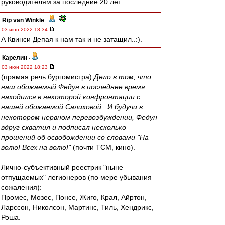
руководителям за последние 20 лет.
Rip van Winkle
-
03 июн 2022 18:34
А Квинси Депая к нам так и не затащил..:).
Карелин
-
03 июн 2022 18:23
(прямая речь бургомистра)
Дело в том, что
наш обожаемый Федун в последнее время
находился в некоторой конфронтации с
нашей обожаемой Салиховой.. И будучи в
некотором нервном перевозбуждении, Федун
вдруг схватил и подписал несколько
прошений об освобождении со словами "На
волю! Всех на волю!"
(почти ТСМ, кино).
Лично-субъективный реестрик "ныне
отпущаемых" легионеров (по мере убывания
сожаления):
Промес, Мозес, Понсе, Жиго, Крал, Айртон,
Ларссон, Николсон, Мартинс, Тиль, Хендрикс,
Роша.