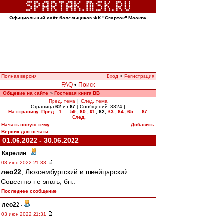
Официальный сайт болельщиков ФК "Спартак" Москва
Полная версия
Вход
•
Регистрация
FAQ
•
Поиск
Общение на сайте
Гостевая книга ВВ
»
Пред. тема
|
След. тема
Страница
62
из
67
[ Сообщений: 3324 ]
На страницу
Пред.
1
...
59
,
60
,
61
,
62
,
63
,
64
,
65
...
67
След.
Начать новую тему
Добавить
Версия для печати
01.06.2022 - 30.06.2022
Карелин
-
03 июн 2022 21:33
лео22
, Люксембургский и швейцарский.
Совестно не знать, бгг..
Последнее сообщение
лео22
-
03 июн 2022 21:31