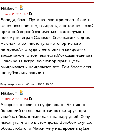
Nikiforoff
-
03 июн 2022 19:57
Володя, блин. Прям вот заинтриговал. И опять
же вот как приятно, выиграть, а потом вот такой
приятной херней заниматься, как подумать
почему не играл Селихов, безо всяких задних
мыслей, а вот чисто тупо из "спортивного
интереса",и откуда у него бинт и кандомчик
вроде какой то все таки есть.Молодцы еще раз!
Спасибо за вскрс. До сихпор прет! Пусть
выигрывают и наиграются все. Тем более если
ща кубок лиги запилят .
Редактировалось 03 июн 2022 20:00
Nikiforoff
-
03 июн 2022 19:53
А серьезно если, то ну фиг знает. Бинтик то
беленький очень, лангетки нет, которую при
ушибах обязательно дают на пару дней. Хочу
имхануть, что не в этом дело. В любом случае,
обоих люблю, и Макси же у нас вроде в кубке