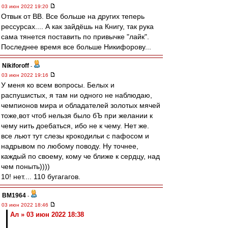
03 июн 2022 19:20
Отвык от ВВ. Все больше на других теперь
рессурсах.... А как зайдёшь на Книгу, так рука
сама тянется поставить по привычке "лайк".
Последнее время все больше Никифорову...
Nikiforoff
-
03 июн 2022 19:16
У меня ко всем вопросы. Белых и
распушистых, я там ни одного не наблюдаю,
чемпионов мира и обладателей золотых мячей
тоже,вот чтоб нельзя было бЪ при желании к
чему нить доебаться, ибо не к чему. Нет же.
все льют тут слезы крокодильи с пафосом и
надрывом по любому поводу. Ну точнее,
каждый по своему, кому че ближе к сердцу, над
чем поныть))))
10! нет.... 110 бугагагов.
BM1964
-
03 июн 2022 18:46
Ал » 03 июн 2022 18:38