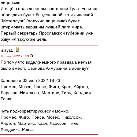
лицензию.
И ещё в подвешенном состоянии Тула. Если их
пересдача будет безуспешной, то и липецкий
"Металлург" (получил лицензию) будет
штурмовать вершины лучшей лиги мира.
Первый секретарь Ярославской губернии уже
озвучил такую же цель.
slava1
-
03 июн 2022 20:33
По тому что видел(немного правда),а нельзя
было вместо Свинова Акмурзина в аренду?
Карелин » 03 июн 2022 18:23
Промес, Мозес, Понсе, Жиго, Крал, Айртон,
Ларссон, Николсон, Мартинс, Тиль, Хендрикс,
Роша.
чуть подкорректирую,если можно.
Промес, Жигo, Понсе, Мозес, Николсон,
Айртон, Мартинс, Крал, Ларссон, Тиль,
Хендрикс, Роша.