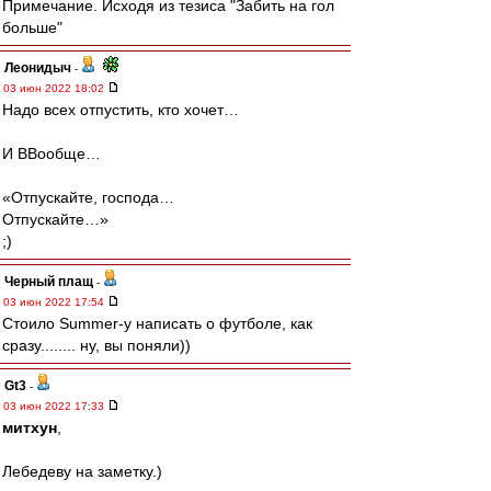
Примечание. Исходя из тезиса "Забить на гол
больше"
Леонидыч
-
03 июн 2022 18:02
Надо всех отпустить, кто хочет…
И ВВообще…
«Отпускайте, господа…
Отпускайте…»
;)
Черный плащ
-
03 июн 2022 17:54
Стоило Summer-y написать о футболе, как
сразу........ ну, вы поняли))
Gt3
-
03 июн 2022 17:33
митхун
,
Лебедеву на заметку.)