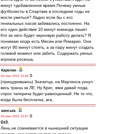
минут +добавленное время.Почему умные
футболисты в Спартаке в последние годы не
могли ужиться? Ладно если бы с его
гениальных пасов забивались постоянно. На
его одно действие 10 минут команда пашет.
Кто за него будет черновую работу делать? Я
понимаю когда есть Месии или Ромарио. Они
могут 80 минут стоять, а за пару минут создать
голевой момент или забить. Содержать умных
игроков роскошь.
Карелин
-
03 июн 2022 15:48
(прищурившись) Значитца, на Мартинса ухнул
весь транш за ЛЕ. Ну Крис, жми давай тогда,
спрос таперича будет равноценный. Не то что,
когда была бесплатка, ага..
авоська
-
03 июн 2022 15:47
Gt3
,
Лень,не сомневаются в нынешней ситуации