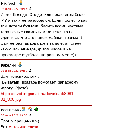
Nikiforoff
-
03 июн 2022 20:15
И это, Володя. Это до, или после игры было
;-)? я так и не разобрался. Если после, то как
там летали бутылки, бились всеми частями
тела всякие скамейки и железки, то не
удивлюсь, что это наисвежайшая травма;-)
Сам не раз так коцался в запале, ап стену
какую или еще где, ф том числе и на
просмотре футбола, на ровном месте))
Карелин
-
03 июн 2022 19:59
Вам, конспирологи..
"Бывалый" вратарь помогает "запасному
игроку" (фото)
https://otvet.imgsmail.ru/download/8081 ...
82_800.jpg
словесник
-
03 июн 2022 19:58
Прошу прощения :-).
Вот
Антохина слеза
.