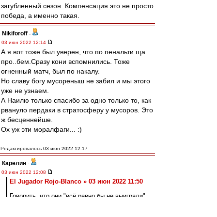
загубленный сезон. Компенсация это не просто
победа, а именно такая.
Nikiforoff
-
03 июн 2022 12:14
А я вот тоже был уверен, что по пенальти ща
про..бем.Сразу кони вспомнились. Тоже
огненный матч, был по накалу.
Но славу богу мусореныш не забил и мы этого
уже не узнаем.
А Наилю только спасибо за одно только то, как
рвануло пердаки в стратосферу у мусоров. Это
ж бесценнейше.
Ох уж эти моралфаги... :)
Редактировалось 03 июн 2022 12:17
Карелин
-
03 июн 2022 12:08
El Jugador Rojo-Blanco » 03 июн 2022 11:50
Говорить, что они "всё равно бы не выиграли"
конечно легко с учетом того, что мы уже
выиграли.