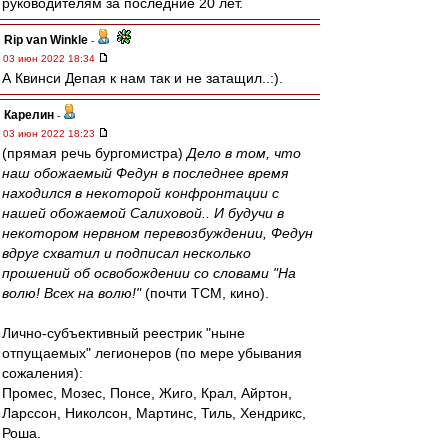
руководителям за последние 20 лет.
Rip van Winkle
-
03 июн 2022 18:34
А Квинси Депая к нам так и не затащил..:).
Карелин
-
03 июн 2022 18:23
(прямая речь бургомистра)
Дело в том, что
наш обожаемый Федун в последнее время
находился в некоторой конфронтации с
нашей обожаемой Салиховой.. И будучи в
некотором нервном перевозбуждении, Федун
вдруг схватил и подписал несколько
прошений об освобождении со словами "На
волю! Всех на волю!"
(почти ТСМ, кино).
Лично-субъективный реестрик "ныне
отпущаемых" легионеров (по мере убывания
сожаления):
Промес, Мозес, Понсе, Жиго, Крал, Айртон,
Ларссон, Николсон, Мартинс, Тиль, Хендрикс,
Роша.