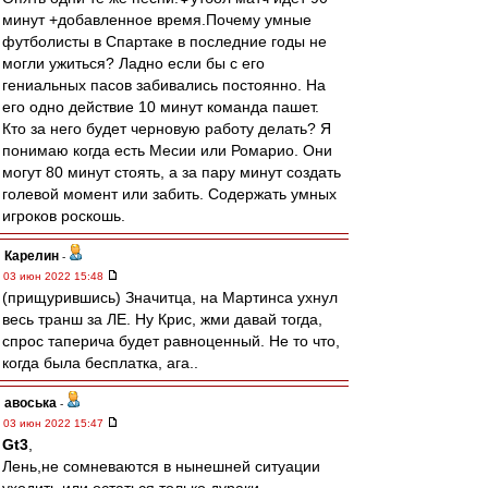
минут +добавленное время.Почему умные
футболисты в Спартаке в последние годы не
могли ужиться? Ладно если бы с его
гениальных пасов забивались постоянно. На
его одно действие 10 минут команда пашет.
Кто за него будет черновую работу делать? Я
понимаю когда есть Месии или Ромарио. Они
могут 80 минут стоять, а за пару минут создать
голевой момент или забить. Содержать умных
игроков роскошь.
Карелин
-
03 июн 2022 15:48
(прищурившись) Значитца, на Мартинса ухнул
весь транш за ЛЕ. Ну Крис, жми давай тогда,
спрос таперича будет равноценный. Не то что,
когда была бесплатка, ага..
авоська
-
03 июн 2022 15:47
Gt3
,
Лень,не сомневаются в нынешней ситуации