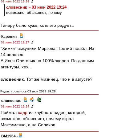
03 июн 2022 19:28
словесник » 03 июн 2022 19:24
возможно, объясняет, почему
Гинеру было хуже, хоть это радует...
Карелин
-
03 июн 2022 19:27
"Химки" выкупили Мирзова. Третий пошёл..Из
14 человек.
А Илья Олегович на 100% здоров. По данным
агентуры, хех..
словесник
, Тот же мизинец, что и в августе?
Редактировалось 03 июн 2022 19:28
словесник
-
03 июн 2022 19:24
Поймал
кадр
из клубного видео, который,
возможно, объясняет, почему играл
Максименко, а не Селихов.
BM1964
-