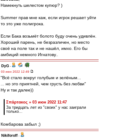
Намекнуть шелестом купюр? )
Summer прав мне каж, если игрок решает уйти
то это уже полигрока.
Если Бака возьмёт болото буду очень удивлён.
Хороший парень, не безразличен, но место
своё на поле так и не нашёл, имхо. Его бы
амбиций немного Игнатову..
DyG
-
03 июн 2022 12:49
"Всё стало вокруг голубым и зелёным...
... но это приятней, чем грусть без любви"
Ну и так далее))
Σπάρτακος » 03 июн 2022 11:47
За тридцать лет из "своих" у нас заиграли
только...
Комбарова забыл ;)
Nikiforoff
-