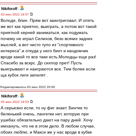
Nikiforoff
-
03 июн 2022 19:57
Володя, блин. Прям вот заинтриговал. И опять
же вот как приятно, выиграть, а потом вот такой
приятной херней заниматься, как подумать
почему не играл Селихов, безо всяких задних
мыслей, а вот чисто тупо из "спортивного
интереса",и откуда у него бинт и кандомчик
вроде какой то все таки есть.Молодцы еще раз!
Спасибо за вскрс. До сихпор прет! Пусть
выигрывают и наиграются все. Тем более если
ща кубок лиги запилят .
Редактировалось 03 июн 2022 20:00
Nikiforoff
-
03 июн 2022 19:53
А серьезно если, то ну фиг знает. Бинтик то
беленький очень, лангетки нет, которую при
ушибах обязательно дают на пару дней. Хочу
имхануть, что не в этом дело. В любом случае,
обоих люблю, и Макси же у нас вроде в кубке