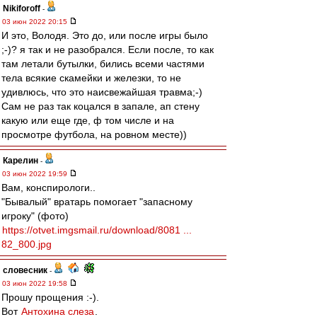
Nikiforoff
-
03 июн 2022 20:15
И это, Володя. Это до, или после игры было
;-)? я так и не разобрался. Если после, то как
там летали бутылки, бились всеми частями
тела всякие скамейки и железки, то не
удивлюсь, что это наисвежайшая травма;-)
Сам не раз так коцался в запале, ап стену
какую или еще где, ф том числе и на
просмотре футбола, на ровном месте))
Карелин
-
03 июн 2022 19:59
Вам, конспирологи..
"Бывалый" вратарь помогает "запасному
игроку" (фото)
https://otvet.imgsmail.ru/download/8081 ...
82_800.jpg
словесник
-
03 июн 2022 19:58
Прошу прощения :-).
Вот
Антохина слеза
.