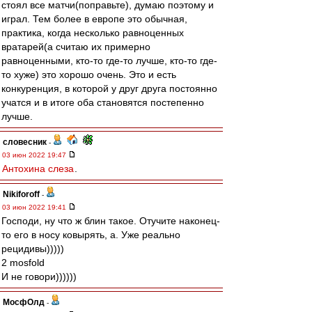
стоял все матчи(поправьте), думаю поэтому и
играл. Тем более в европе это обычная,
практика, когда несколько равноценных
вратарей(а считаю их примерно
равноценными, кто-то где-то лучше, кто-то где-
то хуже) это хорошо очень. Это и есть
конкуренция, в которой у друг друга постоянно
учатся и в итоге оба становятся постепенно
лучше.
словесник
-
03 июн 2022 19:47
Антохина слеза
.
Nikiforoff
-
03 июн 2022 19:41
Господи, ну что ж блин такое. Отучите наконец-
то его в носу ковырять, а. Уже реально
рецидивы)))))
2 mosfold
И не говори))))))
МосфОлд
-