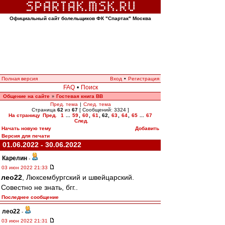
Официальный сайт болельщиков ФК "Спартак" Москва
Полная версия
Вход
•
Регистрация
FAQ
•
Поиск
Общение на сайте
Гостевая книга ВВ
»
Пред. тема
|
След. тема
Страница
62
из
67
[ Сообщений: 3324 ]
На страницу
Пред.
1
...
59
,
60
,
61
,
62
,
63
,
64
,
65
...
67
След.
Начать новую тему
Добавить
Версия для печати
01.06.2022 - 30.06.2022
Карелин
-
03 июн 2022 21:33
лео22
, Люксембургский и швейцарский.
Совестно не знать, бгг..
Последнее сообщение
лео22
-
03 июн 2022 21:31