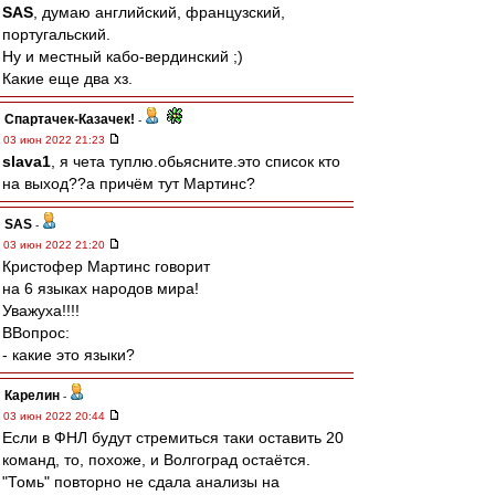
SAS
, думаю английский, французский,
португальский.
Ну и местный кабо-вердинский ;)
Какие еще два хз.
Спартачек-Казачек!
-
03 июн 2022 21:23
slava1
, я чета туплю.обьясните.это список кто
на выход??а причём тут Мартинс?
SAS
-
03 июн 2022 21:20
Кристофер Мартинс говорит
на 6 языках народов мира!
Уважуха!!!!
ВВопрос:
- какие это языки?
Карелин
-
03 июн 2022 20:44
Если в ФНЛ будут стремиться таки оставить 20
команд, то, похоже, и Волгоград остаётся.
"Томь" повторно не сдала анализы на