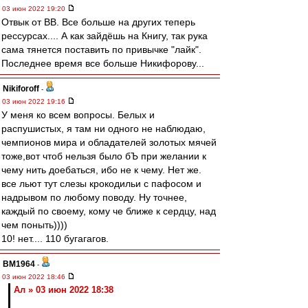
03 июн 2022 19:20
Отвык от ВВ. Все больше на других теперь
рессурсах.... А как зайдёшь на Книгу, так рука
сама тянется поставить по привычке "лайк".
Последнее время все больше Никифорову...
Nikiforoff
-
03 июн 2022 19:16
У меня ко всем вопросы. Белых и
распушистых, я там ни одного не наблюдаю,
чемпионов мира и обладателей золотых мячей
тоже,вот чтоб нельзя было бЪ при желании к
чему нить доебаться, ибо не к чему. Нет же.
все льют тут слезы крокодильи с пафосом и
надрывом по любому поводу. Ну точнее,
каждый по своему, кому че ближе к сердцу, над
чем поныть))))
10! нет.... 110 бугагагов.
BM1964
-
03 июн 2022 18:46
Ал » 03 июн 2022 18:38