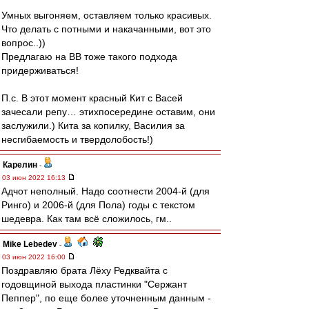
Умных выгоняем, оставляем только красивых.
Что делать с потными и накачанными, вот это
вопрос..))
Предлагаю на ВВ тоже такого подхода
придерживаться!
П.с. В этот момент красный Кит с Васей
зачесали репу… этихпосередине оставим, они
заслужили.) Кита за копилку, Василия за
несгибаемость и твердолобость!)
Карелин
-
03 июн 2022 16:13
Адчот неполный. Надо соотнести 2004-й (для
Ринго) и 2006-й (для Пола) годы с текстом
шедевра. Как там всё сложилось, гм..
Mike Lebedev
-
03 июн 2022 16:00
Поздравляю брата Лёху Редквайта с
годовщиной выхода пластинки "Сержант
Пеппер", по еще более уточненным данным -