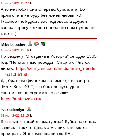
03 июн 2022 12:27
А то не любят они Спартак, бугагагага. Вот
прям спать не буду без ихней любви :-D.
Главное чтоб драть вас под хвост, а друзей
ваших в гриву, единственное что нам нужно, не
так ли :)
Mike Lebedev
-
03 июн 2022 12:16
По разделу "Этот день в Истории" сегодня 1993
год, "Непамятные победы", Спартак, Физтех,
лирика
https://zen.yandex.ru/media/mike_lebede
... 6d10b61f9f
Да, братьям-физтехам напомню, что завтра
"Матч Века 40+", вся богатая культурно-
спортивная программа по ссылке
https://matchveka.ru/
tver-udomlya
-
03 июн 2022 12:15
Выигрыш с такой драматургией Кубка не от нас
зависил, так что Динамо мы никак не могли
проиграть. Это компенсация за ЛЕ и