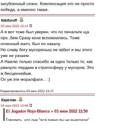
загубленный сезон. Компенсация это не просто
победа, а именно такая.
Nikiforoff
-
03 июн 2022 12:14
А я вот тоже был уверен, что по пенальти ща
про..бем.Сразу кони вспомнились. Тоже
огненный матч, был по накалу.
Но славу богу мусореныш не забил и мы этого
уже не узнаем.
А Наилю только спасибо за одно только то, как
рвануло пердаки в стратосферу у мусоров. Это
ж бесценнейше.
Ох уж эти моралфаги... :)
Редактировалось 03 июн 2022 12:17
Карелин
-
03 июн 2022 12:08
El Jugador Rojo-Blanco » 03 июн 2022 11:50
Говорить, что они "всё равно бы не выиграли"
конечно легко с учетом того, что мы уже
выиграли.