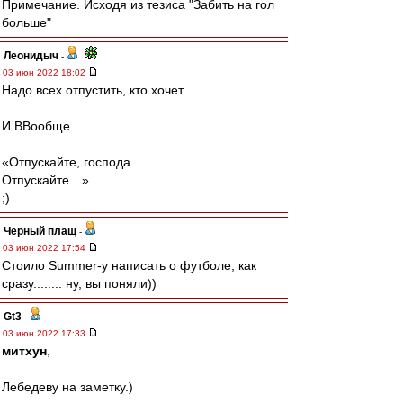
Примечание. Исходя из тезиса "Забить на гол
больше"
Леонидыч
-
03 июн 2022 18:02
Надо всех отпустить, кто хочет…
И ВВообще…
«Отпускайте, господа…
Отпускайте…»
;)
Черный плащ
-
03 июн 2022 17:54
Стоило Summer-y написать о футболе, как
сразу........ ну, вы поняли))
Gt3
-
03 июн 2022 17:33
митхун
,
Лебедеву на заметку.)