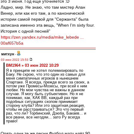
это 3 июня. Год еще уточняется :D
Ладно, мир. Не знаю, что там мистер Алан
Винер, или как его там, а по канонической
истории самой первой для "Сержанта" была
записана именно эта вещь, "When I’m sixty four.
История с одной песней"
https://zen.yandex.ru/media/mike_lebede ...
00af657b5a
митхун
-
03 июн 2022 15:53
BM1964 » 03 июн 2022 10:29
Я в принципе не хотел полемизировать по
Баку. Не скрою, что это один из самых для
меня симпатичных игроков в нынешнем
Спартаке. Я всегда, прежде всего за своих, а
потом уже Промесы-Мозесы, при всей к ним
любви. Но мои чувства не важны в данном
случае. Я могу быть субъективен. Но я не
понимаю, как, КАК ВВ, каждый раз при
подобных ситуациях скопом принимает
сторону клуба? Или это защитная,реакция,
чтобы не расстраиваться? Это что первый
раз, что ли? Торбинский, Дзюба, Бакаев... и
все рвачи, все негодяи... зато Ру всегда
право!
Опять одни те же песни.Футбол матч идёт 90