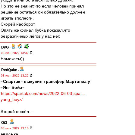
уходить или остаться только дураки.
Но это не значит,что если человек принял
решение остаться он обязательно должен
играть вполноги.
Скорей наоборот.
Опять же финал Кубка показал,что
безразличных легов у нас нет.
DyG
-
03 июн 2022 13:32
Намекаем))
RedQuite
-
03 июн 2022 13:22
«Спартак» выкупил трансфер Мартинса у
«Янг Бойз»
https://spartak.com/news/2022-06-03-spa ...
yang_boyz/
Второй пошёл...
Gt3
-
03 июн 2022 13:16
авоська
,