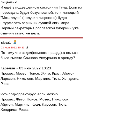
лицензию.
И ещё в подвешенном состоянии Тула. Если их
пересдача будет безуспешной, то и липецкий
"Металлург" (получил лицензию) будет
штурмовать вершины лучшей лиги мира.
Первый секретарь Ярославской губернии уже
озвучил такую же цель.
slava1
-
03 июн 2022 20:33
По тому что видел(немного правда),а нельзя
было вместо Свинова Акмурзина в аренду?
Карелин » 03 июн 2022 18:23
Промес, Мозес, Понсе, Жиго, Крал, Айртон,
Ларссон, Николсон, Мартинс, Тиль, Хендрикс,
Роша.
чуть подкорректирую,если можно.
Промес, Жигo, Понсе, Мозес, Николсон,
Айртон, Мартинс, Крал, Ларссон, Тиль,
Хендрикс, Роша.