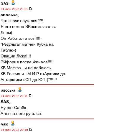
SAS
-
04 июн 2022 20:21
авоська
,
Что значит ругался??!
Я его нежно ВВоспитывал за
Ляпы(
Он Работал и вот!!!!!-
"Результат матчей Кубка на
Табле:-)
Овации Лужи!!!!
Эйфория после Финала!!!!
КБ Москва...и не побоюсь...
КБ Россия и...М И Р отАрктики до
Антарктики сСП до ЮП-)"!!!!!!
авоська
-
04 июн 2022 20:11
SAS
,
Ну вот Санёк.
А ты на него ругался.
vald
-
04 июн 2022 20:10