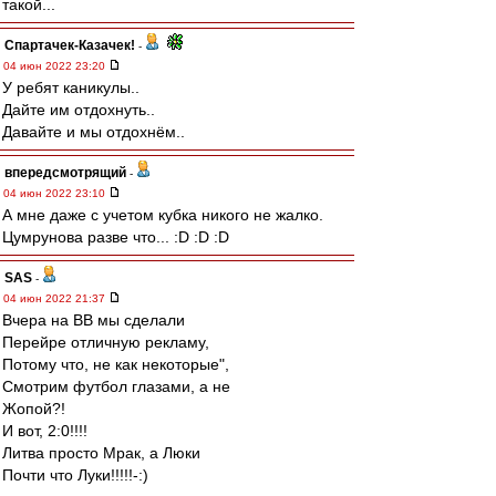
такой...
Спартачек-Казачек!
-
04 июн 2022 23:20
У ребят каникулы..
Дайте им отдохнуть..
Давайте и мы отдохнём..
впередсмотрящий
-
04 июн 2022 23:10
А мне даже с учетом кубка никого не жалко.
Цумрунова разве что... :D :D :D
SAS
-
04 июн 2022 21:37
Вчера на ВВ мы сделали
Перейре отличную рекламу,
Потому что, не как некоторые",
Смотрим футбол глазами, а не
Жопой?!
И вот, 2:0!!!!
Литва просто Мрак, а Люки
Почти что Луки!!!!!-:)