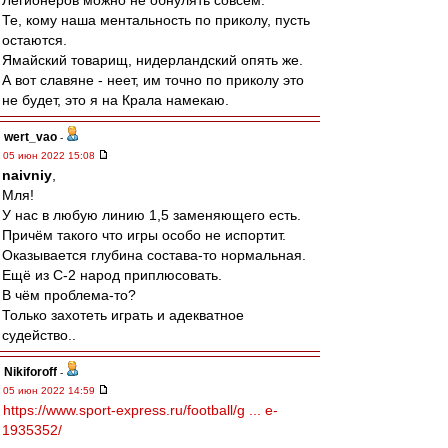
Легионеров можно не обнулять совсем.
Те, кому наша ментальность по приколу, пусть
остаются.
Ямайский товарищ, нидерландский опять же.
А вот славяне - неет, им точно по приколу это
не будет, это я на Крала намекаю.
wert_vao
-
05 июн 2022 15:08
naivniy
,
Мля!
У нас в любую линию 1,5 заменяющего есть.
Причём такого что игры особо не испортит.
Оказывается глубина состава-то нормальная.
Ещё из С-2 народ приплюсовать.
В чём проблема-то?
Только захотеть играть и адекватное
судейство..
Nikiforoff
-
05 июн 2022 14:59
https://www.sport-express.ru/football/g ... e-
1935352/