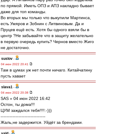
по прямой. Иметь ОПЗ и АПЗ накладно бывает
даже для топ команды.
Во вторых мы только что выкупили Мартинса,
есть Умяров и Зобнин с Литвиновым. Да и
Пруцев ещё есть. Хотя бы одного взяли бы в
центр ?Не забывайте что в защиту желательно
в первую очередь купить? Чернов вместо Жиго
не достаточно.
suslov
-
04 июн 2022 20:41
Там в цумах уж нет почти ничаго. Китайчатину
пусть хавает
slava1
-
04 июн 2022 20:38
SAS » 04 июн 2022 16:42
Остон, ты дома!!!
ЦУМ заждался тебя!!!!:-)))
------------------------------
Жаль,не задержится. Уйдёт за брендами.
vald
-