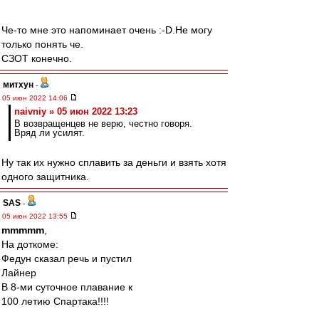
Че-то мне это напоминает очень :-D.Не могу
только понять че.
СЗОТ конечно.
митхун
-
05 июн 2022 14:06
naivniy » 05 июн 2022 13:23
В возвращенцев не верю, честно говоря.
Вряд ли усилят.
Ну так их нужно сплавить за деньги и взять хотя
одного защитника.
SAS
-
05 июн 2022 13:55
mmmmm
,
На доткоме:
Федун сказал речь и пустил
Лайнер
В 8-ми суточное плавание к
100 летию Спартака!!!!