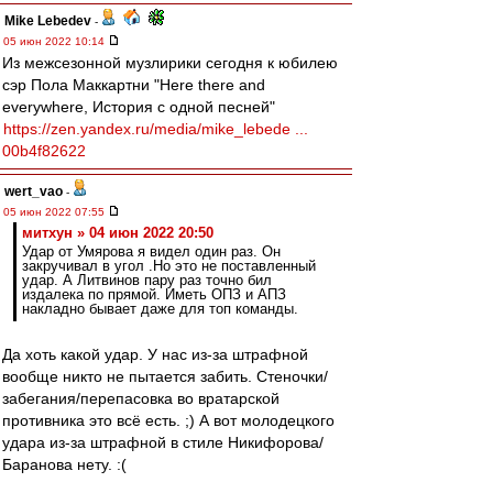
Mike Lebedev
-
05 июн 2022 10:14
Из межсезонной музлирики сегодня к юбилею
сэр Пола Маккартни "Here there and
everywhere, История с одной песней"
https://zen.yandex.ru/media/mike_lebede ...
00b4f82622
wert_vao
-
05 июн 2022 07:55
митхун » 04 июн 2022 20:50
Удар от Умярова я видел один раз. Он
закручивал в угол .Но это не поставленный
удар. А Литвинов пару раз точно бил
издалека по прямой. Иметь ОПЗ и АПЗ
накладно бывает даже для топ команды.
Да хоть какой удар. У нас из-за штрафной
вообще никто не пытается забить. Стеночки/
забегания/перепасовка во вратарской
противника это всё есть. ;) А вот молодецкого
удара из-за штрафной в стиле Никифорова/
Баранова нету. :(