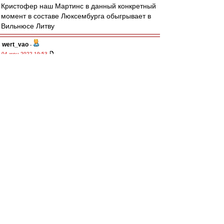
Кристофер наш Мартинс в данный конкретный
момент в составе Люксембурга обыгрывает в
Вильнюсе Литву
wert_vao
-
04 июн 2022 19:53
из Хабаровска
,
Против Мартинса ничего не имею.
Пластичный, техничный, думающий. Умеет и
пробежаться с мячом. Пока непонятно как у
него с ударом. Телосложением мне
напоминает Погба. При качественной обороне
подойдёт, но с нашими "героями"... Пусть
играет, лучшего нет.
митхун
,
Возвращаемся к трагедии с отсутствием АПЗ.
Ну кроме Литвинова и Умяров может ударить.
Насчёт Мартинс/Умяров, а над ними АПЗ
согласен. Других вариантов нет. Но хотелось
бы ОПЗ и над ним парочка атакующих, что-то
типа 3-1-4-2