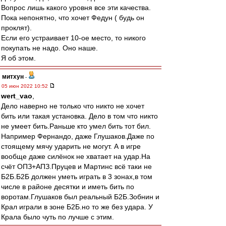
Вопрос лишь какого уровня все эти качества.
Пока непонятно, что хочет Федун ( будь он
проклят).
Если его устраивает 10-ое место, то никого
покупать не надо. Оно наше.
Я об этом.
митхун
-
05 июн 2022 10:52
wert_vao
,
Дело наверно не только что никто не хочет
бить или такая установка. Дело в том что никто
не умеет бить.Раньше кто умел бить тот бил.
Например Фернандо, даже Глушаков.Даже по
стоящему мячу ударить не могут. А в игре
вообще даже силёнок не хватает на удар.На
счёт ОПЗ+АПЗ.Пруцев и Мартинс всё таки не
Б2Б.Б2Б должен уметь играть в 3 зонах,в том
числе в районе десятки и иметь бить по
воротам.Глушаков был реальный Б2Б.Зобнин и
Крал играли в зоне Б2Б.но то же без удара. У
Крала было чуть по лучше с этим.