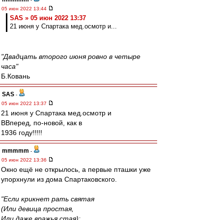
05 июн 2022 13:44
SAS » 05 июн 2022 13:37
21 июня у Спартака мед.осмотр и...
"Двадцать второго июня ровно в четыре
часа"
Б.Ковань
SAS
-
05 июн 2022 13:37
21 июня у Спартака мед.осмотр и
ВВперед, по-новой, как в
1936 году!!!!!
mmmmm
-
05 июн 2022 13:36
Окно ещё не открылось, а первые пташки уже
упорхнули из дома Спартаковского.
"Если крикнет рать святая
(Или девица простая,
Или даже вражья стая):