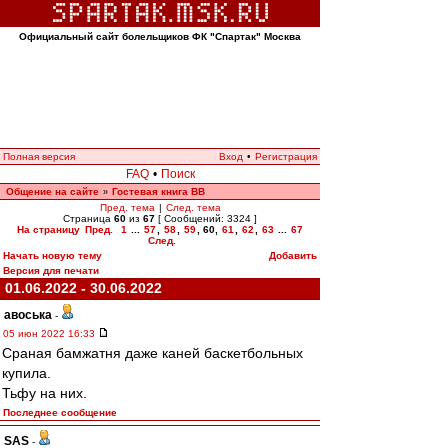
Официальный сайт болельщиков ФК "Спартак" Москва
Полная версия
Вход
•
Регистрация
FAQ
•
Поиск
Общение на сайте
Гостевая книга ВВ
»
Пред. тема
|
След. тема
Страница
60
из
67
[ Сообщений: 3324 ]
На страницу
Пред.
1
...
57
,
58
,
59
,
60
,
61
,
62
,
63
...
67
След.
Начать новую тему
Добавить
Версия для печати
01.06.2022 - 30.06.2022
авоська
-
05 июн 2022 16:33
Сраная бамжатня даже каней баскетбольных
купила.
Тьфу на них.
Последнее сообщение
SAS
-