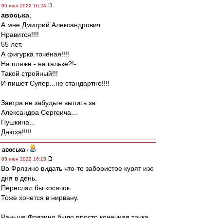
05 июн 2022 16:24
авоська
,
А мне Дмитрий Александрович
Нравится!!!!
55 лет.
А фигурка точёная!!!!
На пляже - на гальке?!-
Такой стройный!!!
И пишет Супер...не стандартно!!!!
Завтра не забудьте выпить за
Александра Сергеича...
Пушкина...
Днюха!!!!!
авоська
-
05 июн 2022 16:15
Во Фрязино видать что-то забористое курят изо
дня в день.
Переслал бы косячок.
Тоже хочется в нирвану.
Раньше Фрязино было просто конечная точка