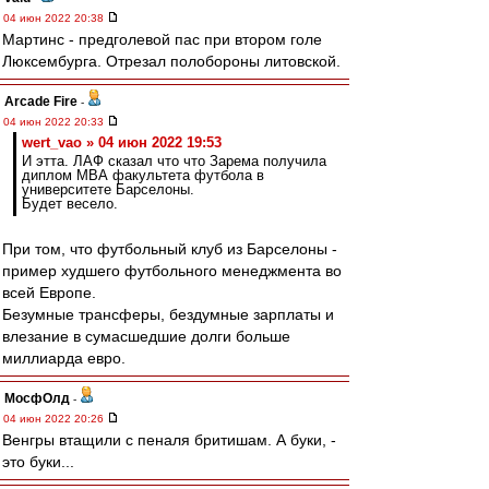
04 июн 2022 20:38
Мартинс - предголевой пас при втором голе
Люксембурга. Отрезал полобороны литовской.
Arcade Fire
-
04 июн 2022 20:33
wert_vao » 04 июн 2022 19:53
И этта. ЛАФ сказал что что Зарема получила
диплом МВА факультета футбола в
университете Барселоны.
Будет весело.
При том, что футбольный клуб из Барселоны -
пример худшего футбольного менеджмента во
всей Европе.
Безумные трансферы, бездумные зарплаты и
влезание в сумасшедшие долги больше
миллиарда евро.
МосфОлд
-
04 июн 2022 20:26
Венгры втащили с пеналя бритишам. А буки, -
это буки...