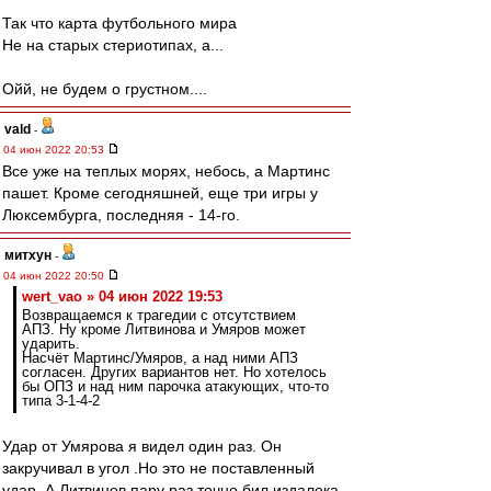
Так что карта футбольного мира
Не на старых стериотипах, а...
Ойй, не будем о грустном....
vald
-
04 июн 2022 20:53
Все уже на теплых морях, небось, а Мартинс
пашет. Кроме сегодняшней, еще три игры у
Люксембурга, последняя - 14-го.
митхун
-
04 июн 2022 20:50
wert_vao » 04 июн 2022 19:53
Возвращаемся к трагедии с отсутствием
АПЗ. Ну кроме Литвинова и Умяров может
ударить.
Насчёт Мартинс/Умяров, а над ними АПЗ
согласен. Других вариантов нет. Но хотелось
бы ОПЗ и над ним парочка атакующих, что-то
типа 3-1-4-2
Удар от Умярова я видел один раз. Он
закручивал в угол .Но это не поставленный
удар. А Литвинов пару раз точно бил издалека