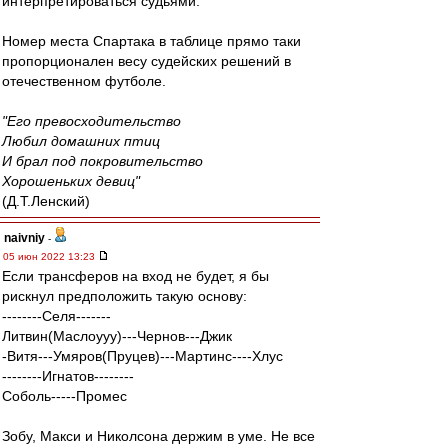
интерпретироваться судьями.
Номер места Спартака в таблице прямо таки
пропорционален весу судейских решений в
отечественном футболе.
"Его превосходительство
Любил домашних птиц
И брал под покровительство
Хорошеньких девиц"
(Д.Т.Ленский)
naivniy
-
05 июн 2022 13:23
Если трансферов на вход не будет, я бы
рискнул предположить такую основу:
--------Селя-------
Литвин(Маслоууу)---Чернов---Джик
-Витя---Умяров(Пруцев)---Мартинс----Хлус
--------Игнатов--------
Соболь-----Промес
Зобу, Макси и Николсона держим в уме. Не все