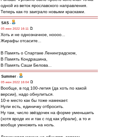
одной из веток ярославского направления.
Теперь как-то заиграло новыми красками.
SAS
-
05 июн 2022 16:11
Хоть и не однозначное, ноооо...
Жирафы отсасите...
В Память о Спартаке Ленинградском,
В Память Кондрашина,
В Память Саши Белова...
Summer
-
05 июн 2022 16:04
Вообще, в год 100-летия (да хоть по какой
версии), надо обнулиться.
10-е место как бы тоже намекает.
Нули есть, единичку отбросить.
Ну там, число звёздочек на форме уменьшить
(хотя вроде их и так с год как убрали), а то и
вообще умножить на ноль.