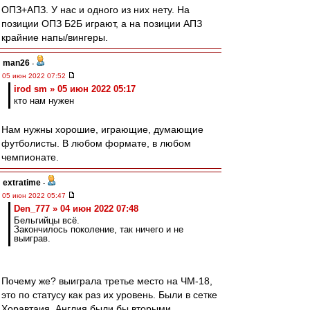
ОПЗ+АПЗ. У нас и одного из них нету. На
позиции ОПЗ Б2Б играют, а на позиции АПЗ
крайние напы/вингеры.
man26
-
05 июн 2022 07:52
irod sm » 05 июн 2022 05:17
кто нам нужен
Нам нужны хорошие, играющие, думающие
футболисты. В любом формате, в любом
чемпионате.
extratime
-
05 июн 2022 05:47
Den_777 » 04 июн 2022 07:48
Бельгийцы всё.
Закончилось поколение, так ничего и не
выиграв.
Почему же? выиграла третье место на ЧМ-18,
это по статусу как раз их уровень. Были в сетке
Хоравтаия. Англия были бы вторыми