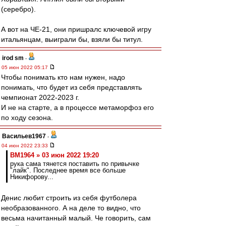
(серебро).
А вот на ЧЕ-21, они пришралс ключевой игру
итальянцам, выиграли бы, взяли бы титул.
irod sm
-
05 июн 2022 05:17
Чтобы понимать кто нам нужен, надо
понимать, что будет из себя представлять
чемпионат 2022-2023 г.
И не на старте, а в процессе метаморфоз его
по ходу сезона.
Васильев1967
-
04 июн 2022 23:33
BM1964 » 03 июн 2022 19:20
рука сама тянется поставить по привычке
"лайк". Последнее время все больше
Никифорову...
Денис любит строить из себя футболера
необразованного. А на деле то видно, что
весьма начитанный малый. Че говорить, сам