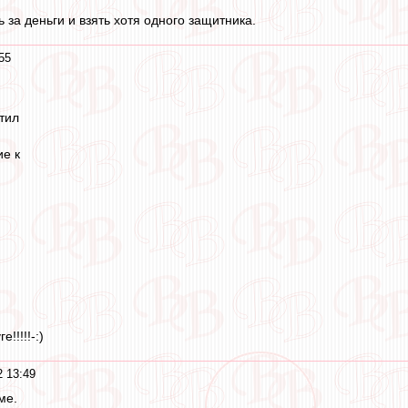
ь за деньги и взять хотя одного защитника.
55
тил
ие к
!!!!!-:)
 13:49
ме.