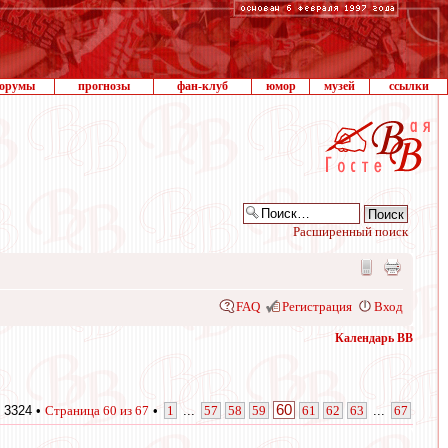
орумы
прогнозы
фан-клуб
юмор
музей
ссылки
Расширенный поиск
FAQ
Регистрация
Вход
Календарь ВВ
60
 3324 •
Страница
60
из
67
•
1
...
57
58
59
61
62
63
...
67