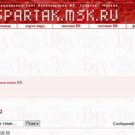
оманда
карта мира
магазин ВВ
гостевая ВВ
ф
вая книга ВВ
22
Сообщений:
16:33