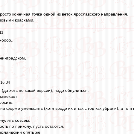
осто конечная точка одной из веток ярославского направления.
 новыми красками.
11
ноооо...
нинградском,
.
 16:04
 (да хоть по какой версии), надо обнулиться.
намекает.
росить.
 на форме уменьшить (хотя вроде их и так с год как убрали), а то 
нулять совсем.
сть по приколу, пусть остаются.
рландский опять же.