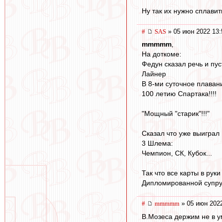
Ну так их нужно сплавит
#
SAS
» 05 июн 2022 13:
mmmmm
,
На доткоме:
Федун сказал речь и пус
Лайнер
В 8-ми суточное плаван
100 летию Спартака!!!!
"Мощный "старик"!!!"
Сказал что уже выиграл
3 Шлема:
Чемпион, СК, Кубок...
Так что все карты в руки
Дипломированной супруге
#
mmmmm
» 05 июн 2022
В.Мозеса держим не в у