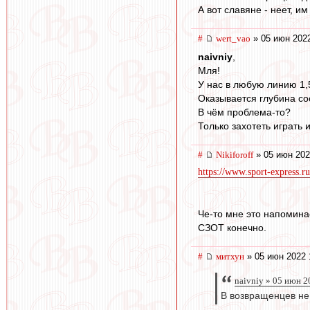
А вот славяне - неет, им
#
wert_vao
» 05 июн 2022
naivniy
,
Мля!
У нас в любую линию 1,
Оказывается глубина со
В чём проблема-то?
Только захотеть играть 
#
Nikiforoff
» 05 июн 202
https://www.sport-express.ru
Че-то мне это напоминае
СЗОТ конечно.
#
митхун
» 05 июн 2022 
naivniy » 05 июн 2
В возвращенцев не 