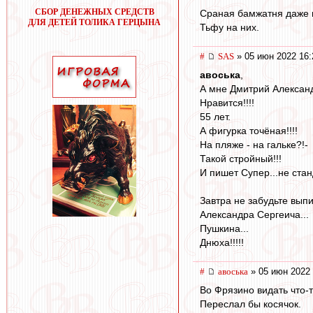
СБОР ДЕНЕЖНЫХ СРЕДСТВ
Сраная бамжатня даже 
ДЛЯ ДЕТЕЙ ТОЛИКА ГЕРЦЫНА
Тьфу на них.
#
SAS
» 05 июн 2022 16:
авоська
,
А мне Дмитрий Алексан
Нравится!!!!
55 лет.
А фигурка точёная!!!!
На пляже - на гальке?!-
Такой стройный!!!
И пишет Супер...не стан
Завтра не забудьте выпи
Александра Сергеича...
Пушкина...
Днюха!!!!!
#
авоська
» 05 июн 2022 
Во Фрязино видать что-т
Переслал бы косячок.