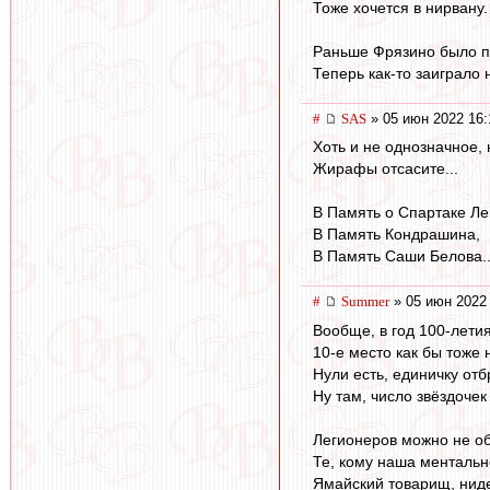
Тоже хочется в нирвану.
Раньше Фрязино было пр
Теперь как-то заиграло
#
SAS
» 05 июн 2022 16:
Хоть и не однозначное, 
Жирафы отсасите...
В Память о Спартаке Ле
В Память Кондрашина,
В Память Саши Белова..
#
Summer
» 05 июн 2022
Вообще, в год 100-летия
10-е место как бы тоже 
Нули есть, единичку отб
Ну там, число звёздочек
Легионеров можно не об
Те, кому наша ментально
Ямайский товарищ, ниде