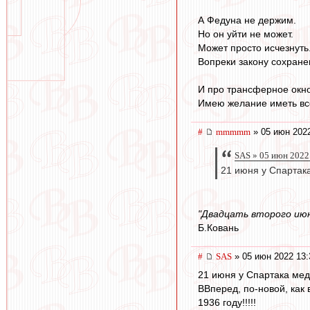
А Федуна не держим.
Но он уйти не может.
Может просто исчезнуть
Вопреки закону сохране
И про трансферное окно
Имею желание иметь вс
#
mmmmm
» 05 июн 2022
SAS » 05 июн 2022
21 июня у Спартака
"Двадцать второго июн
Б.Ковань
#
SAS
» 05 июн 2022 13:
21 июня у Спартака мед
ВВперед, по-новой, как 
1936 году!!!!!