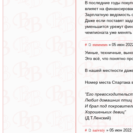
В последние годы покуп
влияет на финансирован
Зарплатную ведомость со
Даже если поставят зад
уменьшится урежут фина
чемпионата уже менять 
#
mmmmm
» 05 июн 2022
Умные, техничные, вынос
Это всё, что понятно пр
В нашей местности даже
Номер места Спартака в
"Его превосходительс
Любил домашних птиц
И брал под покровите
Хорошеньких девиц"
(Д.Т.Ленский)
#
naivniy
» 05 июн 2022 