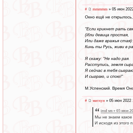
#
mmmmm
» 05 июн 2022
Окно ещё не открылось,
"Если крикнет рать св
(Или девица простая,
Или даже вражья стая):
Кинь ты Русь, живи в ра
Я скажу: "Не надо рая.
Расступись, земля сыра
Я сейчас в тебя сыграю
И сыграю, и спою!"
М.Успенский. Время Он
#
митхун
» 05 июн 2022 
irod sm » 05 июн 2
Мы не знаем какое
И исходя из этого 