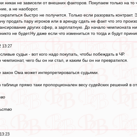
ки никак не зависели от внешних факторов. Покупаем только на то
ие, а не наоборот.
кратиться быстро не получится. Только если разорвать контракт. Э
ачу продать пару игроков или в аренду сдать не факт что это прои
нсирование других сфер, а зарплатную. До начало чемпионата нич
никто не будет.Ну даже если что измениться то тогда и будут прин
 13:27
ливые судьи - вот кого надо покупать, чтобы побеждать в ЧР.
о чемпионат, чего бы он ни стал, и каким бы он ни превратился.
 закон Ома может интерпретироваться судьями.
 таблице прямо таки пропорционален весу судейских решений в о
тво
льство
13:23