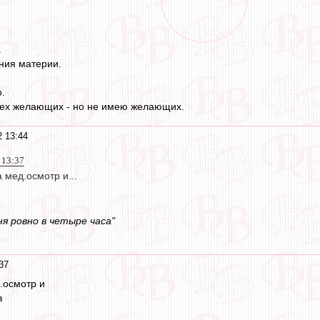
.
ния материи.
.
ех желающих - но не имею желающих.
 13:44
 13:37
 мед.осмотр и...
я ровно в четыре часа"
37
.осмотр и
в