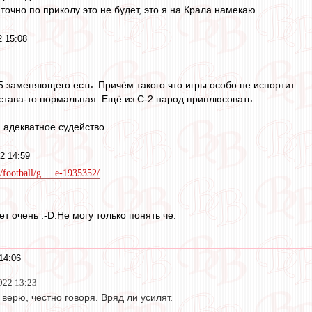
 точно по приколу это не будет, это я на Крала намекаю.
 15:08
5 заменяющего есть. Причём такого что игры особо не испортит.
става-то нормальная. Ещё из С-2 народ приплюсовать.
и адекватное судейство..
2 14:59
/football/g ... e-1935352/
т очень :-D.Не могу только понять че.
14:06
022 13:23
верю, честно говоря. Вряд ли усилят.