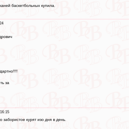
каней баскетбольных купила.
24
дрович
дартно!!!!
ть за
16:15
о забористое курят изо дня в день.