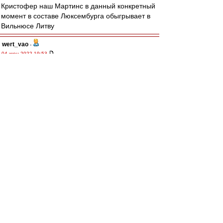
Кристофер наш Мартинс в данный конкретный
момент в составе Люксембурга обыгрывает в
Вильнюсе Литву
wert_vao
-
04 июн 2022 19:53
из Хабаровска
,
Против Мартинса ничего не имею.
Пластичный, техничный, думающий. Умеет и
пробежаться с мячом. Пока непонятно как у
него с ударом. Телосложением мне
напоминает Погба. При качественной обороне
подойдёт, но с нашими "героями"... Пусть
играет, лучшего нет.
митхун
,
Возвращаемся к трагедии с отсутствием АПЗ.
Ну кроме Литвинова и Умяров может ударить.
Насчёт Мартинс/Умяров, а над ними АПЗ
согласен. Других вариантов нет. Но хотелось
бы ОПЗ и над ним парочка атакующих, что-то
типа 3-1-4-2