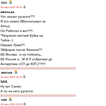
SAS
-
04 июн 2022 20:21
авоська
,
Что значит ругался??!
Я его нежно ВВоспитывал за
Ляпы(
Он Работал и вот!!!!!-
"Результат матчей Кубка на
Табле:-)
Овации Лужи!!!!
Эйфория после Финала!!!!
КБ Москва...и не побоюсь...
КБ Россия и...М И Р отАрктики до
Антарктики сСП до ЮП-)"!!!!!!
авоська
-
04 июн 2022 20:11
SAS
,
Ну вот Санёк.
А ты на него ругался.
vald
-
04 июн 2022 20:10