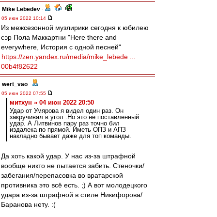
Mike Lebedev
-
05 июн 2022 10:14
Из межсезонной музлирики сегодня к юбилею
сэр Пола Маккартни "Here there and
everywhere, История с одной песней"
https://zen.yandex.ru/media/mike_lebede ...
00b4f82622
wert_vao
-
05 июн 2022 07:55
митхун » 04 июн 2022 20:50
Удар от Умярова я видел один раз. Он
закручивал в угол .Но это не поставленный
удар. А Литвинов пару раз точно бил
издалека по прямой. Иметь ОПЗ и АПЗ
накладно бывает даже для топ команды.
Да хоть какой удар. У нас из-за штрафной
вообще никто не пытается забить. Стеночки/
забегания/перепасовка во вратарской
противника это всё есть. ;) А вот молодецкого
удара из-за штрафной в стиле Никифорова/
Баранова нету. :(