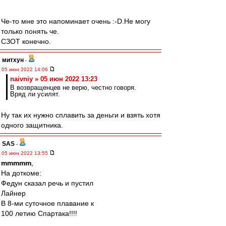
Че-то мне это напоминает очень :-D.Не могу
только понять че.
СЗОТ конечно.
митхун
-
05 июн 2022 14:06
naivniy » 05 июн 2022 13:23
В возвращенцев не верю, честно говоря.
Вряд ли усилят.
Ну так их нужно сплавить за деньги и взять хотя
одного защитника.
SAS
-
05 июн 2022 13:55
mmmmm
,
На доткоме:
Федун сказал речь и пустил
Лайнер
В 8-ми суточное плавание к
100 летию Спартака!!!!