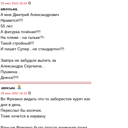
05 июн 2022 16:24
авоська
,
А мне Дмитрий Александрович
Нравится!!!!
55 лет.
А фигурка точёная!!!!
На пляже - на гальке?!-
Такой стройный!!!
И пишет Супер...не стандартно!!!!
Завтра не забудьте выпить за
Александра Сергеича...
Пушкина...
Днюха!!!!!
авоська
-
05 июн 2022 16:15
Во Фрязино видать что-то забористое курят изо
дня в день.
Переслал бы косячок.
Тоже хочется в нирвану.
Раньше Фрязино было просто конечная точка