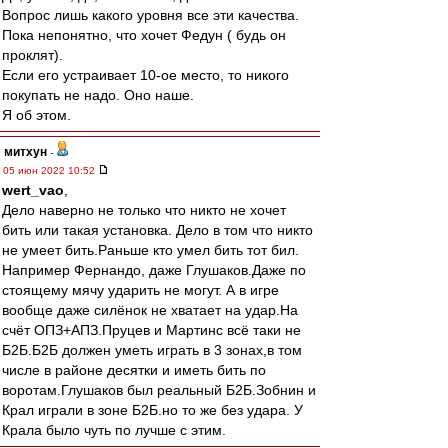
Вопрос лишь какого уровня все эти качества.
Пока непонятно, что хочет Федун ( будь он
проклят).
Если его устраивает 10-ое место, то никого
покупать не надо. Оно наше.
Я об этом.
митхун
-
05 июн 2022 10:52
wert_vao
,
Дело наверно не только что никто не хочет
бить или такая установка. Дело в том что никто
не умеет бить.Раньше кто умел бить тот бил.
Например Фернандо, даже Глушаков.Даже по
стоящему мячу ударить не могут. А в игре
вообще даже силёнок не хватает на удар.На
счёт ОПЗ+АПЗ.Пруцев и Мартинс всё таки не
Б2Б.Б2Б должен уметь играть в 3 зонах,в том
числе в районе десятки и иметь бить по
воротам.Глушаков был реальный Б2Б.Зобнин и
Крал играли в зоне Б2Б.но то же без удара. У
Крала было чуть по лучше с этим.