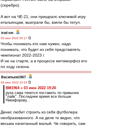
(серебро).
А вот на ЧЕ-21, они пришралс ключевой игру
итальянцам, выиграли бы, взяли бы титул.
irod sm
-
05 июн 2022 05:17
Чтобы понимать кто нам нужен, надо
понимать, что будет из себя представлять
чемпионат 2022-2023 г.
И не на старте, а в процессе метаморфоз его
по ходу сезона.
Васильев1967
-
04 июн 2022 23:33
BM1964 » 03 июн 2022 19:20
рука сама тянется поставить по привычке
"лайк". Последнее время все больше
Никифорову...
Денис любит строить из себя футболера
необразованного. А на деле то видно, что
весьма начитанный малый. Че говорить, сам