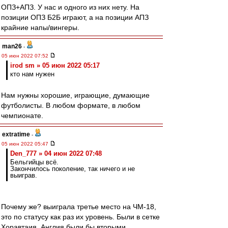
ОПЗ+АПЗ. У нас и одного из них нету. На
позиции ОПЗ Б2Б играют, а на позиции АПЗ
крайние напы/вингеры.
man26
-
05 июн 2022 07:52
irod sm » 05 июн 2022 05:17
кто нам нужен
Нам нужны хорошие, играющие, думающие
футболисты. В любом формате, в любом
чемпионате.
extratime
-
05 июн 2022 05:47
Den_777 » 04 июн 2022 07:48
Бельгийцы всё.
Закончилось поколение, так ничего и не
выиграв.
Почему же? выиграла третье место на ЧМ-18,
это по статусу как раз их уровень. Были в сетке
Хоравтаия. Англия были бы вторыми