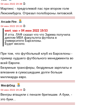
04 июн 2022 20:38
Мартинс - предголевой пас при втором голе
Люксембурга. Отрезал полобороны литовской.
Arcade Fire
-
04 июн 2022 20:33
wert_vao » 04 июн 2022 19:53
И этта. ЛАФ сказал что что Зарема получила
диплом МВА факультета футбола в
университете Барселоны.
Будет весело.
При том, что футбольный клуб из Барселоны -
пример худшего футбольного менеджмента во
всей Европе.
Безумные трансферы, бездумные зарплаты и
влезание в сумасшедшие долги больше
миллиарда евро.
МосфОлд
-
04 июн 2022 20:26
Венгры втащили с пеналя бритишам. А буки, -
это буки...