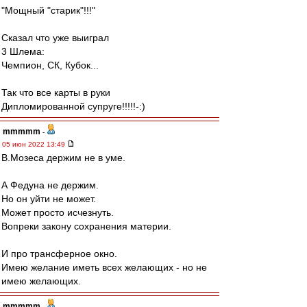
"Мощный "старик"!!!"
Сказал что уже выиграл
3 Шлема:
Чемпион, СК, Кубок...
Так что все карты в руки
Дипломированной супруге!!!!!-:)
mmmmm
-
05 июн 2022 13:49
В.Мозеса держим не в уме.
А Федуна не держим.
Но он уйти не может.
Может просто исчезнуть.
Вопреки закону сохранения материи.
И про трансферное окно.
Имею желание иметь всех желающих - но не
имею желающих.
mmmmm
-