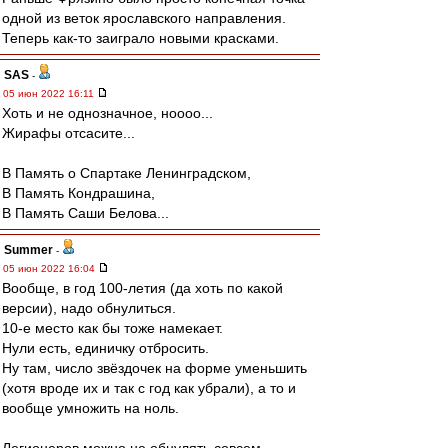
одной из веток ярославского направления.
Теперь как-то заиграло новыми красками.
SAS
-
05 июн 2022 16:11
Хоть и не однозначное, ноооо...
Жирафы отсасите...
В Память о Спартаке Ленинградском,
В Память Кондрашина,
В Память Саши Белова...
Summer
-
05 июн 2022 16:04
Вообще, в год 100-летия (да хоть по какой
версии), надо обнулиться.
10-е место как бы тоже намекает.
Нули есть, единичку отбросить.
Ну там, число звёздочек на форме уменьшить
(хотя вроде их и так с год как убрали), а то и
вообще умножить на ноль.