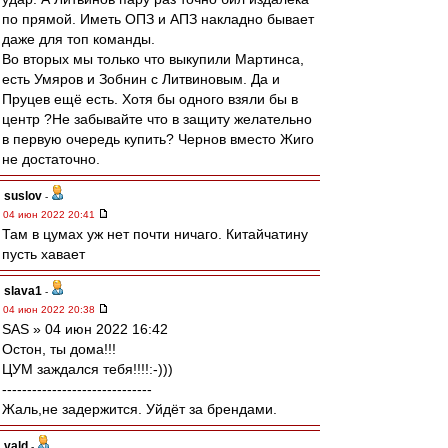
по прямой. Иметь ОПЗ и АПЗ накладно бывает
даже для топ команды.
Во вторых мы только что выкупили Мартинса,
есть Умяров и Зобнин с Литвиновым. Да и
Пруцев ещё есть. Хотя бы одного взяли бы в
центр ?Не забывайте что в защиту желательно
в первую очередь купить? Чернов вместо Жиго
не достаточно.
suslov
-
04 июн 2022 20:41
Там в цумах уж нет почти ничаго. Китайчатину
пусть хавает
slava1
-
04 июн 2022 20:38
SAS » 04 июн 2022 16:42
Остон, ты дома!!!
ЦУМ заждался тебя!!!!:-)))
------------------------------
Жаль,не задержится. Уйдёт за брендами.
vald
-