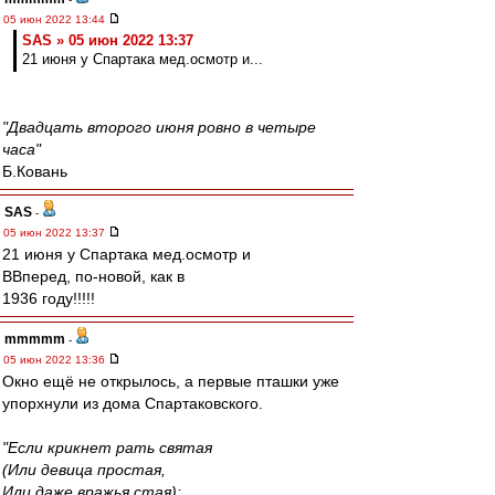
05 июн 2022 13:44
SAS » 05 июн 2022 13:37
21 июня у Спартака мед.осмотр и...
"Двадцать второго июня ровно в четыре
часа"
Б.Ковань
SAS
-
05 июн 2022 13:37
21 июня у Спартака мед.осмотр и
ВВперед, по-новой, как в
1936 году!!!!!
mmmmm
-
05 июн 2022 13:36
Окно ещё не открылось, а первые пташки уже
упорхнули из дома Спартаковского.
"Если крикнет рать святая
(Или девица простая,
Или даже вражья стая):