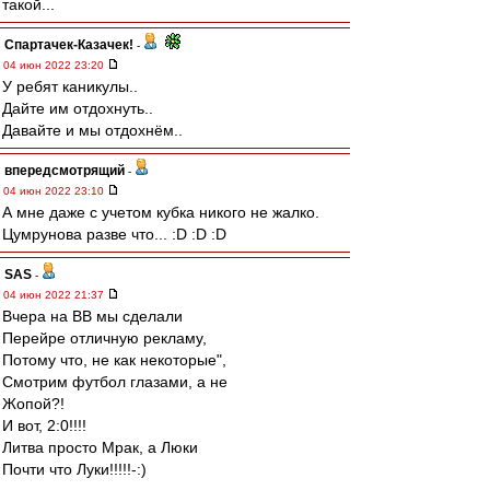
такой...
Спартачек-Казачек!
-
04 июн 2022 23:20
У ребят каникулы..
Дайте им отдохнуть..
Давайте и мы отдохнём..
впередсмотрящий
-
04 июн 2022 23:10
А мне даже с учетом кубка никого не жалко.
Цумрунова разве что... :D :D :D
SAS
-
04 июн 2022 21:37
Вчера на ВВ мы сделали
Перейре отличную рекламу,
Потому что, не как некоторые",
Смотрим футбол глазами, а не
Жопой?!
И вот, 2:0!!!!
Литва просто Мрак, а Люки
Почти что Луки!!!!!-:)