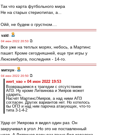
Так что карта футбольного мира
Не на старых стериотипах, а...
Ойй, не будем о грустном....
vald
-
04 июн 2022 20:53
Все уже на теплых морях, небось, а Мартинс
пашет. Кроме сегодняшней, еще три игры у
Люксембурга, последняя - 14-го.
митхун
-
04 июн 2022 20:50
wert_vao » 04 июн 2022 19:53
Возвращаемся к трагедии с отсутствием
АПЗ. Ну кроме Литвинова и Умяров может
ударить.
Насчёт Мартинс/Умяров, а над ними АПЗ
согласен. Других вариантов нет. Но хотелось
бы ОПЗ и над ним парочка атакующих, что-то
типа 3-1-4-2
Удар от Умярова я видел один раз. Он
закручивал в угол .Но это не поставленный
удар. А Литвинов пару раз точно бил издалека