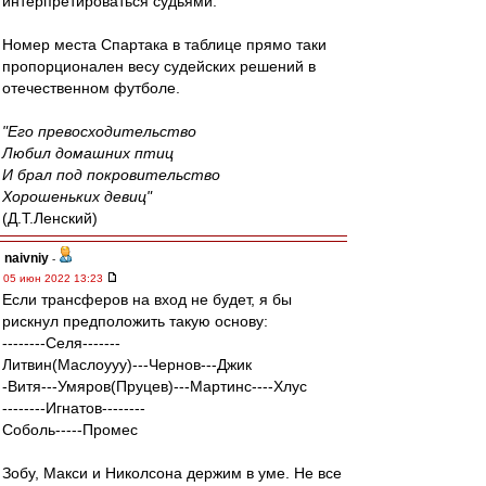
интерпретироваться судьями.
Номер места Спартака в таблице прямо таки
пропорционален весу судейских решений в
отечественном футболе.
"Его превосходительство
Любил домашних птиц
И брал под покровительство
Хорошеньких девиц"
(Д.Т.Ленский)
naivniy
-
05 июн 2022 13:23
Если трансферов на вход не будет, я бы
рискнул предположить такую основу:
--------Селя-------
Литвин(Маслоууу)---Чернов---Джик
-Витя---Умяров(Пруцев)---Мартинс----Хлус
--------Игнатов--------
Соболь-----Промес
Зобу, Макси и Николсона держим в уме. Не все