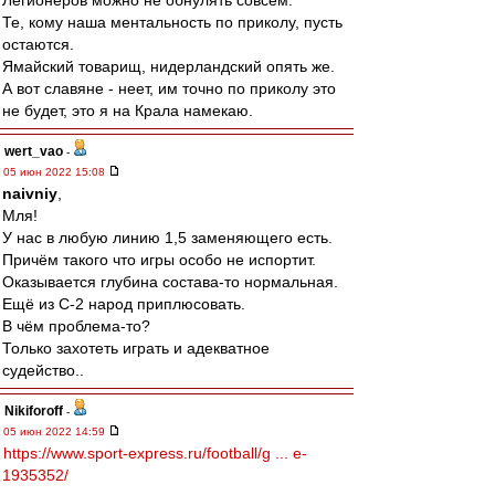
Легионеров можно не обнулять совсем.
Те, кому наша ментальность по приколу, пусть
остаются.
Ямайский товарищ, нидерландский опять же.
А вот славяне - неет, им точно по приколу это
не будет, это я на Крала намекаю.
wert_vao
-
05 июн 2022 15:08
naivniy
,
Мля!
У нас в любую линию 1,5 заменяющего есть.
Причём такого что игры особо не испортит.
Оказывается глубина состава-то нормальная.
Ещё из С-2 народ приплюсовать.
В чём проблема-то?
Только захотеть играть и адекватное
судейство..
Nikiforoff
-
05 июн 2022 14:59
https://www.sport-express.ru/football/g ... e-
1935352/