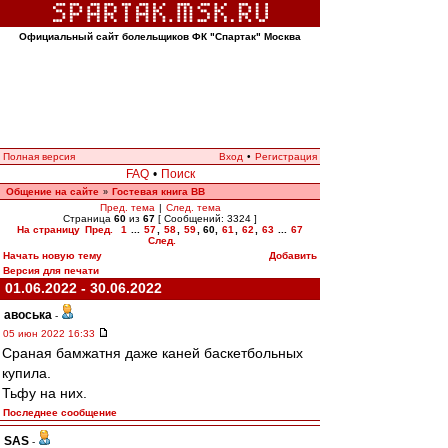
Официальный сайт болельщиков ФК "Спартак" Москва
Полная версия
Вход
•
Регистрация
FAQ
•
Поиск
Общение на сайте
Гостевая книга ВВ
»
Пред. тема
|
След. тема
Страница
60
из
67
[ Сообщений: 3324 ]
На страницу
Пред.
1
...
57
,
58
,
59
,
60
,
61
,
62
,
63
...
67
След.
Начать новую тему
Добавить
Версия для печати
01.06.2022 - 30.06.2022
авоська
-
05 июн 2022 16:33
Сраная бамжатня даже каней баскетбольных
купила.
Тьфу на них.
Последнее сообщение
SAS
-