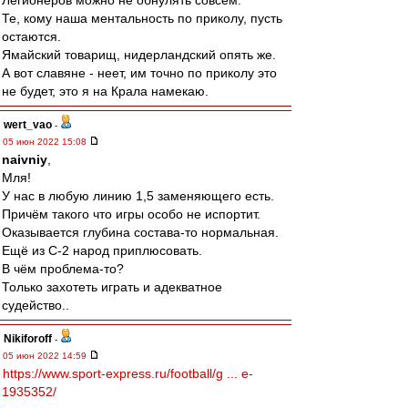
Легионеров можно не обнулять совсем.
Те, кому наша ментальность по приколу, пусть
остаются.
Ямайский товарищ, нидерландский опять же.
А вот славяне - неет, им точно по приколу это
не будет, это я на Крала намекаю.
wert_vao
-
05 июн 2022 15:08
naivniy
,
Мля!
У нас в любую линию 1,5 заменяющего есть.
Причём такого что игры особо не испортит.
Оказывается глубина состава-то нормальная.
Ещё из С-2 народ приплюсовать.
В чём проблема-то?
Только захотеть играть и адекватное
судейство..
Nikiforoff
-
05 июн 2022 14:59
https://www.sport-express.ru/football/g ... e-
1935352/