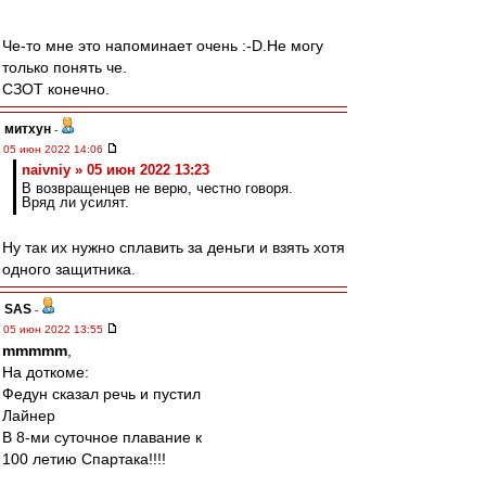
Че-то мне это напоминает очень :-D.Не могу
только понять че.
СЗОТ конечно.
митхун
-
05 июн 2022 14:06
naivniy » 05 июн 2022 13:23
В возвращенцев не верю, честно говоря.
Вряд ли усилят.
Ну так их нужно сплавить за деньги и взять хотя
одного защитника.
SAS
-
05 июн 2022 13:55
mmmmm
,
На доткоме:
Федун сказал речь и пустил
Лайнер
В 8-ми суточное плавание к
100 летию Спартака!!!!