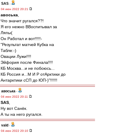
SAS
-
04 июн 2022 20:21
авоська
,
Что значит ругался??!
Я его нежно ВВоспитывал за
Ляпы(
Он Работал и вот!!!!!-
"Результат матчей Кубка на
Табле:-)
Овации Лужи!!!!
Эйфория после Финала!!!!
КБ Москва...и не побоюсь...
КБ Россия и...М И Р отАрктики до
Антарктики сСП до ЮП-)"!!!!!!
авоська
-
04 июн 2022 20:11
SAS
,
Ну вот Санёк.
А ты на него ругался.
vald
-
04 июн 2022 20:10