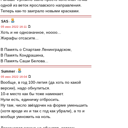
одной из веток ярославского направления.
Теперь как-то заиграло новыми красками.
SAS
-
05 июн 2022 16:11
Хоть и не однозначное, ноооо...
Жирафы отсасите...
В Память о Спартаке Ленинградском,
В Память Кондрашина,
В Память Саши Белова...
Summer
-
05 июн 2022 16:04
Вообще, в год 100-летия (да хоть по какой
версии), надо обнулиться.
10-е место как бы тоже намекает.
Нули есть, единичку отбросить.
Ну там, число звёздочек на форме уменьшить
(хотя вроде их и так с год как убрали), а то и
вообще умножить на ноль.