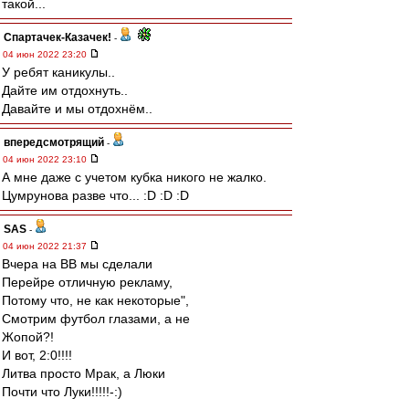
такой...
Спартачек-Казачек!
-
04 июн 2022 23:20
У ребят каникулы..
Дайте им отдохнуть..
Давайте и мы отдохнём..
впередсмотрящий
-
04 июн 2022 23:10
А мне даже с учетом кубка никого не жалко.
Цумрунова разве что... :D :D :D
SAS
-
04 июн 2022 21:37
Вчера на ВВ мы сделали
Перейре отличную рекламу,
Потому что, не как некоторые",
Смотрим футбол глазами, а не
Жопой?!
И вот, 2:0!!!!
Литва просто Мрак, а Люки
Почти что Луки!!!!!-:)