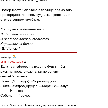
интерпретироваться судьями.
Номер места Спартака в таблице прямо таки
пропорционален весу судейских решений в
отечественном футболе.
"Его превосходительство
Любил домашних птиц
И брал под покровительство
Хорошеньких девиц"
(Д.Т.Ленский)
naivniy
-
05 июн 2022 13:23
Если трансферов на вход не будет, я бы
рискнул предположить такую основу:
--------Селя-------
Литвин(Маслоууу)---Чернов---Джик
-Витя---Умяров(Пруцев)---Мартинс----Хлус
--------Игнатов--------
Соболь-----Промес
Зобу, Макси и Николсона держим в уме. Не все