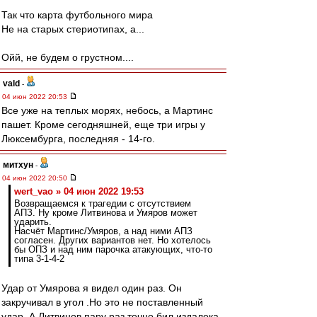
Так что карта футбольного мира
Не на старых стериотипах, а...
Ойй, не будем о грустном....
vald
-
04 июн 2022 20:53
Все уже на теплых морях, небось, а Мартинс
пашет. Кроме сегодняшней, еще три игры у
Люксембурга, последняя - 14-го.
митхун
-
04 июн 2022 20:50
wert_vao » 04 июн 2022 19:53
Возвращаемся к трагедии с отсутствием
АПЗ. Ну кроме Литвинова и Умяров может
ударить.
Насчёт Мартинс/Умяров, а над ними АПЗ
согласен. Других вариантов нет. Но хотелось
бы ОПЗ и над ним парочка атакующих, что-то
типа 3-1-4-2
Удар от Умярова я видел один раз. Он
закручивал в угол .Но это не поставленный
удар. А Литвинов пару раз точно бил издалека