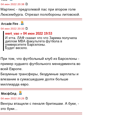
04 июн 2022 20:38
Мартинс - предголевой пас при втором голе
Люксембурга. Отрезал полобороны литовской.
Arcade Fire
-
04 июн 2022 20:33
wert_vao » 04 июн 2022 19:53
И этта. ЛАФ сказал что что Зарема получила
диплом МВА факультета футбола в
университете Барселоны.
Будет весело.
При том, что футбольный клуб из Барселоны -
пример худшего футбольного менеджмента во
всей Европе.
Безумные трансферы, бездумные зарплаты и
влезание в сумасшедшие долги больше
миллиарда евро.
МосфОлд
-
04 июн 2022 20:26
Венгры втащили с пеналя бритишам. А буки, -
это буки...