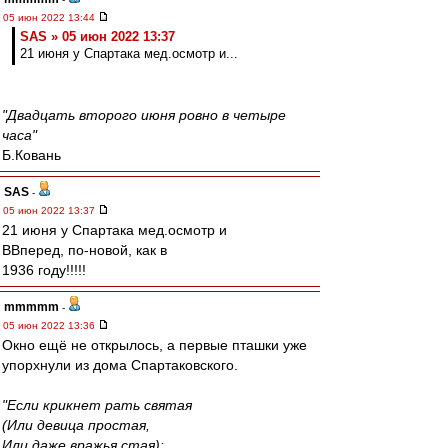
05 июн 2022 13:44
SAS » 05 июн 2022 13:37
21 июня у Спартака мед.осмотр и...
"Двадцать второго июня ровно в четыре
часа"
Б.Ковань
SAS
-
05 июн 2022 13:37
21 июня у Спартака мед.осмотр и
ВВперед, по-новой, как в
1936 году!!!!!
mmmmm
-
05 июн 2022 13:36
Окно ещё не открылось, а первые пташки уже
упорхнули из дома Спартаковского.
"Если крикнет рать святая
(Или девица простая,
Или даже вражья стая):