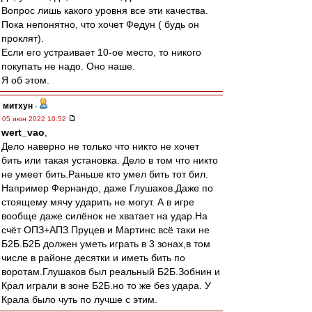
Вопрос лишь какого уровня все эти качества.
Пока непонятно, что хочет Федун ( будь он
проклят).
Если его устраивает 10-ое место, то никого
покупать не надо. Оно наше.
Я об этом.
митхун
-
05 июн 2022 10:52
wert_vao
,
Дело наверно не только что никто не хочет
бить или такая установка. Дело в том что никто
не умеет бить.Раньше кто умел бить тот бил.
Например Фернандо, даже Глушаков.Даже по
стоящему мячу ударить не могут. А в игре
вообще даже силёнок не хватает на удар.На
счёт ОПЗ+АПЗ.Пруцев и Мартинс всё таки не
Б2Б.Б2Б должен уметь играть в 3 зонах,в том
числе в районе десятки и иметь бить по
воротам.Глушаков был реальный Б2Б.Зобнин и
Крал играли в зоне Б2Б.но то же без удара. У
Крала было чуть по лучше с этим.