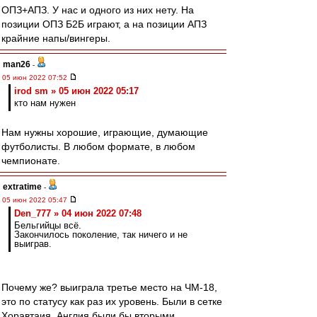
ОПЗ+АПЗ. У нас и одного из них нету. На
позиции ОПЗ Б2Б играют, а на позиции АПЗ
крайние напы/вингеры.
man26
-
05 июн 2022 07:52
irod sm » 05 июн 2022 05:17
кто нам нужен
Нам нужны хорошие, играющие, думающие
футболисты. В любом формате, в любом
чемпионате.
extratime
-
05 июн 2022 05:47
Den_777 » 04 июн 2022 07:48
Бельгийцы всё.
Закончилось поколение, так ничего и не
выиграв.
Почему же? выиграла третье место на ЧМ-18,
это по статусу как раз их уровень. Были в сетке
Хоравтаия. Англия были бы вторыми