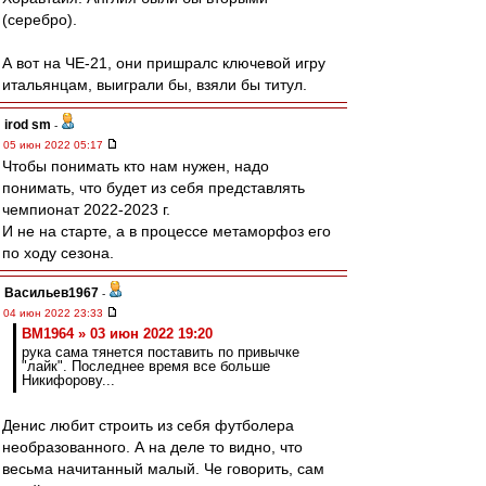
(серебро).
А вот на ЧЕ-21, они пришралс ключевой игру
итальянцам, выиграли бы, взяли бы титул.
irod sm
-
05 июн 2022 05:17
Чтобы понимать кто нам нужен, надо
понимать, что будет из себя представлять
чемпионат 2022-2023 г.
И не на старте, а в процессе метаморфоз его
по ходу сезона.
Васильев1967
-
04 июн 2022 23:33
BM1964 » 03 июн 2022 19:20
рука сама тянется поставить по привычке
"лайк". Последнее время все больше
Никифорову...
Денис любит строить из себя футболера
необразованного. А на деле то видно, что
весьма начитанный малый. Че говорить, сам