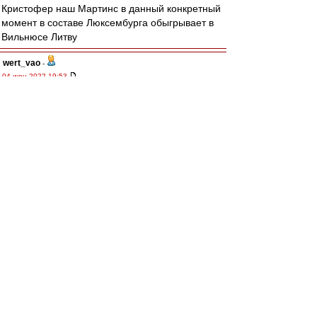
Кристофер наш Мартинс в данный конкретный
момент в составе Люксембурга обыгрывает в
Вильнюсе Литву
wert_vao
-
04 июн 2022 19:53
из Хабаровска
,
Против Мартинса ничего не имею.
Пластичный, техничный, думающий. Умеет и
пробежаться с мячом. Пока непонятно как у
него с ударом. Телосложением мне
напоминает Погба. При качественной обороне
подойдёт, но с нашими "героями"... Пусть
играет, лучшего нет.
митхун
,
Возвращаемся к трагедии с отсутствием АПЗ.
Ну кроме Литвинова и Умяров может ударить.
Насчёт Мартинс/Умяров, а над ними АПЗ
согласен. Других вариантов нет. Но хотелось
бы ОПЗ и над ним парочка атакующих, что-то
типа 3-1-4-2