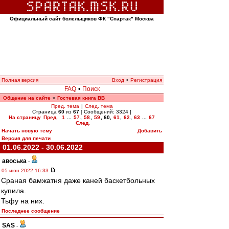
Официальный сайт болельщиков ФК "Спартак" Москва
Полная версия
Вход
•
Регистрация
FAQ
•
Поиск
Общение на сайте
Гостевая книга ВВ
»
Пред. тема
|
След. тема
Страница
60
из
67
[ Сообщений: 3324 ]
На страницу
Пред.
1
...
57
,
58
,
59
,
60
,
61
,
62
,
63
...
67
След.
Начать новую тему
Добавить
Версия для печати
01.06.2022 - 30.06.2022
авоська
-
05 июн 2022 16:33
Сраная бамжатня даже каней баскетбольных
купила.
Тьфу на них.
Последнее сообщение
SAS
-