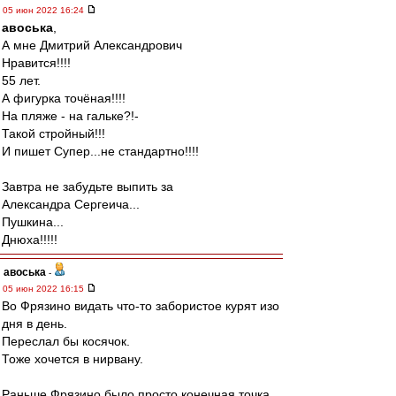
05 июн 2022 16:24
авоська
,
А мне Дмитрий Александрович
Нравится!!!!
55 лет.
А фигурка точёная!!!!
На пляже - на гальке?!-
Такой стройный!!!
И пишет Супер...не стандартно!!!!
Завтра не забудьте выпить за
Александра Сергеича...
Пушкина...
Днюха!!!!!
авоська
-
05 июн 2022 16:15
Во Фрязино видать что-то забористое курят изо
дня в день.
Переслал бы косячок.
Тоже хочется в нирвану.
Раньше Фрязино было просто конечная точка