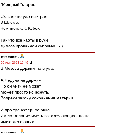
"Мощный "старик"!!!"
Сказал что уже выиграл
3 Шлема:
Чемпион, СК, Кубок...
Так что все карты в руки
Дипломированной супруге!!!!!-:)
mmmmm
-
05 июн 2022 13:49
В.Мозеса держим не в уме.
А Федуна не держим.
Но он уйти не может.
Может просто исчезнуть.
Вопреки закону сохранения материи.
И про трансферное окно.
Имею желание иметь всех желающих - но не
имею желающих.
mmmmm
-