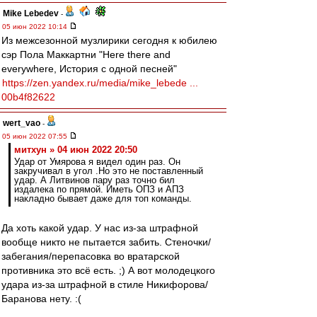
Mike Lebedev
-
05 июн 2022 10:14
Из межсезонной музлирики сегодня к юбилею
сэр Пола Маккартни "Here there and
everywhere, История с одной песней"
https://zen.yandex.ru/media/mike_lebede ...
00b4f82622
wert_vao
-
05 июн 2022 07:55
митхун » 04 июн 2022 20:50
Удар от Умярова я видел один раз. Он
закручивал в угол .Но это не поставленный
удар. А Литвинов пару раз точно бил
издалека по прямой. Иметь ОПЗ и АПЗ
накладно бывает даже для топ команды.
Да хоть какой удар. У нас из-за штрафной
вообще никто не пытается забить. Стеночки/
забегания/перепасовка во вратарской
противника это всё есть. ;) А вот молодецкого
удара из-за штрафной в стиле Никифорова/
Баранова нету. :(