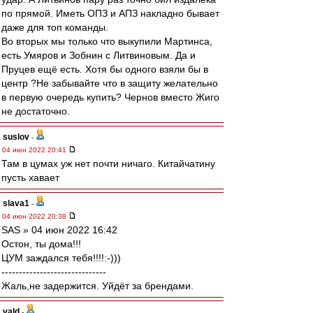
по прямой. Иметь ОПЗ и АПЗ накладно бывает
даже для топ команды.
Во вторых мы только что выкупили Мартинса,
есть Умяров и Зобнин с Литвиновым. Да и
Пруцев ещё есть. Хотя бы одного взяли бы в
центр ?Не забывайте что в защиту желательно
в первую очередь купить? Чернов вместо Жиго
не достаточно.
suslov
-
04 июн 2022 20:41
Там в цумах уж нет почти ничаго. Китайчатину
пусть хавает
slava1
-
04 июн 2022 20:38
SAS » 04 июн 2022 16:42
Остон, ты дома!!!
ЦУМ заждался тебя!!!!:-)))
------------------------------
Жаль,не задержится. Уйдёт за брендами.
vald
-