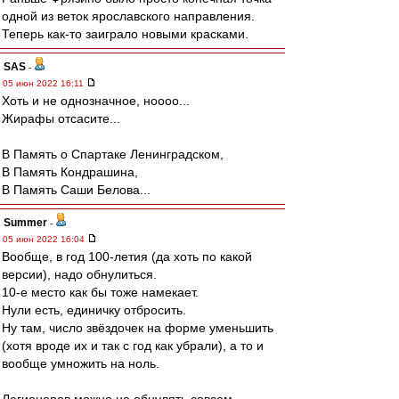
одной из веток ярославского направления.
Теперь как-то заиграло новыми красками.
SAS
-
05 июн 2022 16:11
Хоть и не однозначное, ноооо...
Жирафы отсасите...
В Память о Спартаке Ленинградском,
В Память Кондрашина,
В Память Саши Белова...
Summer
-
05 июн 2022 16:04
Вообще, в год 100-летия (да хоть по какой
версии), надо обнулиться.
10-е место как бы тоже намекает.
Нули есть, единичку отбросить.
Ну там, число звёздочек на форме уменьшить
(хотя вроде их и так с год как убрали), а то и
вообще умножить на ноль.