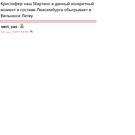
Кристофер наш Мартинс в данный конкретный
момент в составе Люксембурга обыгрывает в
Вильнюсе Литву
wert_vao
-
04 июн 2022 19:53
из Хабаровска
,
Против Мартинса ничего не имею.
Пластичный, техничный, думающий. Умеет и
пробежаться с мячом. Пока непонятно как у
него с ударом. Телосложением мне
напоминает Погба. При качественной обороне
подойдёт, но с нашими "героями"... Пусть
играет, лучшего нет.
митхун
,
Возвращаемся к трагедии с отсутствием АПЗ.
Ну кроме Литвинова и Умяров может ударить.
Насчёт Мартинс/Умяров, а над ними АПЗ
согласен. Других вариантов нет. Но хотелось
бы ОПЗ и над ним парочка атакующих, что-то
типа 3-1-4-2