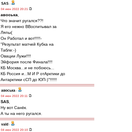
SAS
-
04 июн 2022 20:21
авоська
,
Что значит ругался??!
Я его нежно ВВоспитывал за
Ляпы(
Он Работал и вот!!!!!-
"Результат матчей Кубка на
Табле:-)
Овации Лужи!!!!
Эйфория после Финала!!!!
КБ Москва...и не побоюсь...
КБ Россия и...М И Р отАрктики до
Антарктики сСП до ЮП-)"!!!!!!
авоська
-
04 июн 2022 20:11
SAS
,
Ну вот Санёк.
А ты на него ругался.
vald
-
04 июн 2022 20:10