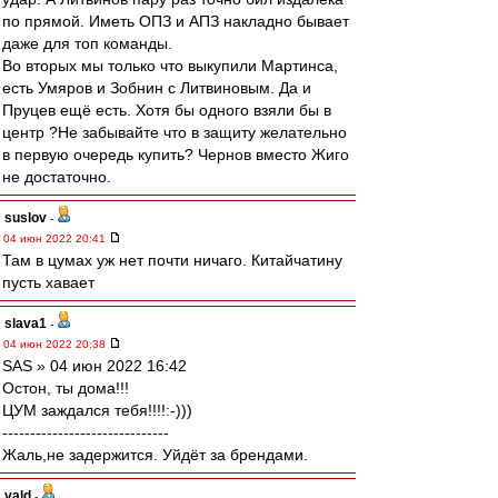
по прямой. Иметь ОПЗ и АПЗ накладно бывает
даже для топ команды.
Во вторых мы только что выкупили Мартинса,
есть Умяров и Зобнин с Литвиновым. Да и
Пруцев ещё есть. Хотя бы одного взяли бы в
центр ?Не забывайте что в защиту желательно
в первую очередь купить? Чернов вместо Жиго
не достаточно.
suslov
-
04 июн 2022 20:41
Там в цумах уж нет почти ничаго. Китайчатину
пусть хавает
slava1
-
04 июн 2022 20:38
SAS » 04 июн 2022 16:42
Остон, ты дома!!!
ЦУМ заждался тебя!!!!:-)))
------------------------------
Жаль,не задержится. Уйдёт за брендами.
vald
-