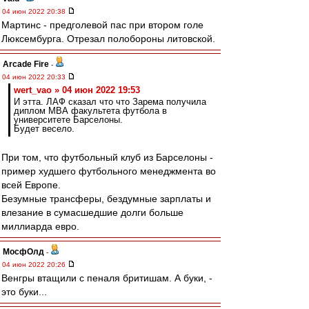
04 июн 2022 20:38
Мартинс - предголевой пас при втором голе
Люксембурга. Отрезал полобороны литовской.
Arcade Fire
-
04 июн 2022 20:33
wert_vao » 04 июн 2022 19:53
И этта. ЛАФ сказал что что Зарема получила
диплом МВА факультета футбола в
университете Барселоны.
Будет весело.
При том, что футбольный клуб из Барселоны -
пример худшего футбольного менеджмента во
всей Европе.
Безумные трансферы, бездумные зарплаты и
влезание в сумасшедшие долги больше
миллиарда евро.
МосфОлд
-
04 июн 2022 20:26
Венгры втащили с пеналя бритишам. А буки, -
это буки...