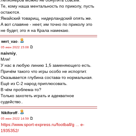
Легионеров можно не обнулять совсем.
Те, кому наша ментальность по приколу, пусть
остаются.
Ямайский товарищ, нидерландский опять же.
А вот славяне - неет, им точно по приколу это
не будет, это я на Крала намекаю.
wert_vao
-
05 июн 2022 15:08
naivniy
,
Мля!
У нас в любую линию 1,5 заменяющего есть.
Причём такого что игры особо не испортит.
Оказывается глубина состава-то нормальная.
Ещё из С-2 народ приплюсовать.
В чём проблема-то?
Только захотеть играть и адекватное
судейство..
Nikiforoff
-
05 июн 2022 14:59
https://www.sport-express.ru/football/g ... e-
1935352/