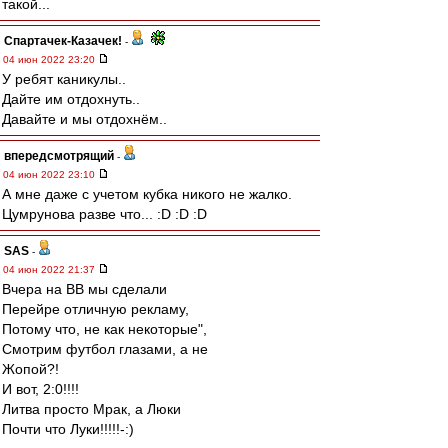
такой...
Спартачек-Казачек!
-
04 июн 2022 23:20
У ребят каникулы..
Дайте им отдохнуть..
Давайте и мы отдохнём..
впередсмотрящий
-
04 июн 2022 23:10
А мне даже с учетом кубка никого не жалко.
Цумрунова разве что... :D :D :D
SAS
-
04 июн 2022 21:37
Вчера на ВВ мы сделали
Перейре отличную рекламу,
Потому что, не как некоторые",
Смотрим футбол глазами, а не
Жопой?!
И вот, 2:0!!!!
Литва просто Мрак, а Люки
Почти что Луки!!!!!-:)