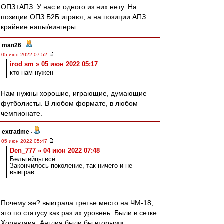
ОПЗ+АПЗ. У нас и одного из них нету. На
позиции ОПЗ Б2Б играют, а на позиции АПЗ
крайние напы/вингеры.
man26
-
05 июн 2022 07:52
irod sm » 05 июн 2022 05:17
кто нам нужен
Нам нужны хорошие, играющие, думающие
футболисты. В любом формате, в любом
чемпионате.
extratime
-
05 июн 2022 05:47
Den_777 » 04 июн 2022 07:48
Бельгийцы всё.
Закончилось поколение, так ничего и не
выиграв.
Почему же? выиграла третье место на ЧМ-18,
это по статусу как раз их уровень. Были в сетке
Хоравтаия. Англия были бы вторыми