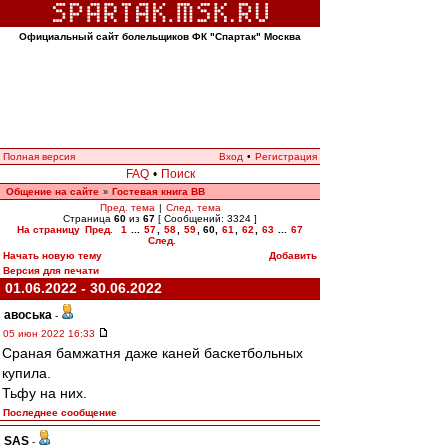
Официальный сайт болельщиков ФК "Спартак" Москва
Полная версия
Вход
•
Регистрация
FAQ
•
Поиск
Общение на сайте
Гостевая книга ВВ
»
Пред. тема
|
След. тема
Страница
60
из
67
[ Сообщений: 3324 ]
На страницу
Пред.
1
...
57
,
58
,
59
,
60
,
61
,
62
,
63
...
67
След.
Начать новую тему
Добавить
Версия для печати
01.06.2022 - 30.06.2022
авоська
-
05 июн 2022 16:33
Сраная бамжатня даже каней баскетбольных
купила.
Тьфу на них.
Последнее сообщение
SAS
-