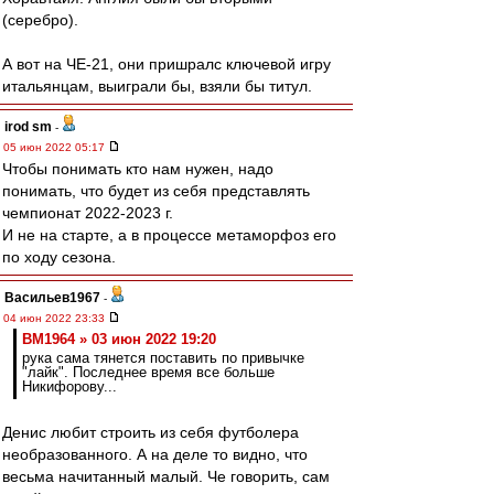
(серебро).
А вот на ЧЕ-21, они пришралс ключевой игру
итальянцам, выиграли бы, взяли бы титул.
irod sm
-
05 июн 2022 05:17
Чтобы понимать кто нам нужен, надо
понимать, что будет из себя представлять
чемпионат 2022-2023 г.
И не на старте, а в процессе метаморфоз его
по ходу сезона.
Васильев1967
-
04 июн 2022 23:33
BM1964 » 03 июн 2022 19:20
рука сама тянется поставить по привычке
"лайк". Последнее время все больше
Никифорову...
Денис любит строить из себя футболера
необразованного. А на деле то видно, что
весьма начитанный малый. Че говорить, сам