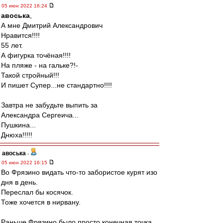
05 июн 2022 16:24
авоська
,
А мне Дмитрий Александрович
Нравится!!!!
55 лет.
А фигурка точёная!!!!
На пляже - на гальке?!-
Такой стройный!!!
И пишет Супер...не стандартно!!!!
Завтра не забудьте выпить за
Александра Сергеича...
Пушкина...
Днюха!!!!!
авоська
-
05 июн 2022 16:15
Во Фрязино видать что-то забористое курят изо
дня в день.
Переслал бы косячок.
Тоже хочется в нирвану.
Раньше Фрязино было просто конечная точка