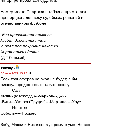
интерпретироваться судьями.
Номер места Спартака в таблице прямо таки
пропорционален весу судейских решений в
отечественном футболе.
"Его превосходительство
Любил домашних птиц
И брал под покровительство
Хорошеньких девиц"
(Д.Т.Ленский)
naivniy
-
05 июн 2022 13:23
Если трансферов на вход не будет, я бы
рискнул предположить такую основу:
--------Селя-------
Литвин(Маслоууу)---Чернов---Джик
-Витя---Умяров(Пруцев)---Мартинс----Хлус
--------Игнатов--------
Соболь-----Промес
Зобу, Макси и Николсона держим в уме. Не все