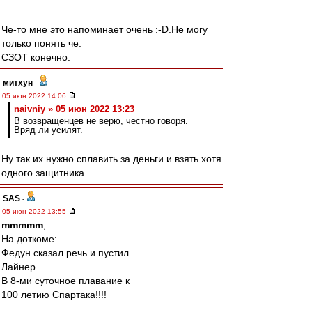
Че-то мне это напоминает очень :-D.Не могу
только понять че.
СЗОТ конечно.
митхун
-
05 июн 2022 14:06
naivniy » 05 июн 2022 13:23
В возвращенцев не верю, честно говоря.
Вряд ли усилят.
Ну так их нужно сплавить за деньги и взять хотя
одного защитника.
SAS
-
05 июн 2022 13:55
mmmmm
,
На доткоме:
Федун сказал речь и пустил
Лайнер
В 8-ми суточное плавание к
100 летию Спартака!!!!