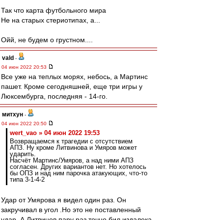
Так что карта футбольного мира
Не на старых стериотипах, а...
Ойй, не будем о грустном....
vald
-
04 июн 2022 20:53
Все уже на теплых морях, небось, а Мартинс
пашет. Кроме сегодняшней, еще три игры у
Люксембурга, последняя - 14-го.
митхун
-
04 июн 2022 20:50
wert_vao » 04 июн 2022 19:53
Возвращаемся к трагедии с отсутствием
АПЗ. Ну кроме Литвинова и Умяров может
ударить.
Насчёт Мартинс/Умяров, а над ними АПЗ
согласен. Других вариантов нет. Но хотелось
бы ОПЗ и над ним парочка атакующих, что-то
типа 3-1-4-2
Удар от Умярова я видел один раз. Он
закручивал в угол .Но это не поставленный
удар. А Литвинов пару раз точно бил издалека