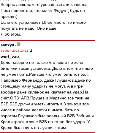
Вопрос лишь какого уровня все эти качества.
Пока непонятно, что хочет Федун ( будь он
проклят).
Если его устраивает 10-ое место, то никого
покупать не надо. Оно наше.
Я об этом.
митхун
-
05 июн 2022 10:52
wert_vao
,
Дело наверно не только что никто не хочет
бить или такая установка. Дело в том что никто
не умеет бить.Раньше кто умел бить тот бил.
Например Фернандо, даже Глушаков.Даже по
стоящему мячу ударить не могут. А в игре
вообще даже силёнок не хватает на удар.На
счёт ОПЗ+АПЗ.Пруцев и Мартинс всё таки не
Б2Б.Б2Б должен уметь играть в 3 зонах,в том
числе в районе десятки и иметь бить по
воротам.Глушаков был реальный Б2Б.Зобнин и
Крал играли в зоне Б2Б.но то же без удара. У
Крала было чуть по лучше с этим.