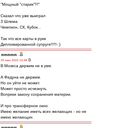
"Мощный "старик"!!!"
Сказал что уже выиграл
3 Шлема:
Чемпион, СК, Кубок...
Так что все карты в руки
Дипломированной супруге!!!!!-:)
mmmmm
-
05 июн 2022 13:49
В.Мозеса держим не в уме.
А Федуна не держим.
Но он уйти не может.
Может просто исчезнуть.
Вопреки закону сохранения материи.
И про трансферное окно.
Имею желание иметь всех желающих - но не
имею желающих.
mmmmm
-