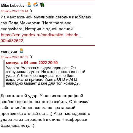
Mike Lebedev
-
05 июн 2022 10:14
Из межсезонной музлирики сегодня к юбилею
сэр Пола Маккартни "Here there and
everywhere, История с одной песней"
https://zen.yandex.ru/media/mike_lebede ...
00b4f82622
wert_vao
-
05 июн 2022 07:55
митхун » 04 июн 2022 20:50
Удар от Умярова я видел один раз. Он
закручивал в угол .Но это не поставленный
удар. А Литвинов пару раз точно бил
издалека по прямой. Иметь ОПЗ и АПЗ
накладно бывает даже для топ команды.
Да хоть какой удар. У нас из-за штрафной
вообще никто не пытается забить. Стеночки/
забегания/перепасовка во вратарской
противника это всё есть. ;) А вот молодецкого
удара из-за штрафной в стиле Никифорова/
Баранова нету. :(