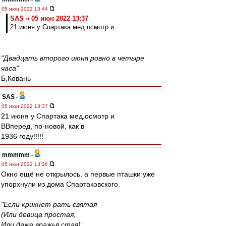
05 июн 2022 13:44
SAS » 05 июн 2022 13:37
21 июня у Спартака мед.осмотр и...
"Двадцать второго июня ровно в четыре
часа"
Б.Ковань
SAS
-
05 июн 2022 13:37
21 июня у Спартака мед.осмотр и
ВВперед, по-новой, как в
1936 году!!!!!
mmmmm
-
05 июн 2022 13:36
Окно ещё не открылось, а первые пташки уже
упорхнули из дома Спартаковского.
"Если крикнет рать святая
(Или девица простая,
Или даже вражья стая):